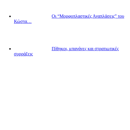
Οι “Μορφοπλαστικές Αναπλάσεις” του
Κώστα…
Πίθηκοι, μπανάνες και στρατιωτικές
συρράξεις