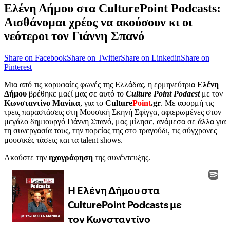
Ελένη Δήμου στα CulturePoint Podcasts:
Αισθάνομαι χρέος να ακούσουν κι οι
νεότεροι τον Γιάννη Σπανό
Share on Facebook
Share on Twitter
Share on Linkedin
Share on
Pinterest
Μια από τις κορυφαίες φωνές της Ελλάδας, η ερμηνεύτρια
Ελένη
Δήμου
βρέθηκε μαζί μας σε αυτό το
Culture Point Podacst
με τον
Κωνσταντίνο Μανίκα
, για το
Culture
Point
.gr
. Με αφορμή τις
τρεις παραστάσεις στη Μουσική Σκηνή Σφίγγα, αφιερωμένες στον
μεγάλο δημιουργό Γιάννη Σπανό, μας μίλησε, ανάμεσα σε άλλα για
τη συνεργασία τους, την πορείας της στο τραγούδι, τις σύγχρονες
μουσικές τάσεις και τα talent shows.
Ακούστε την
ηχογράφηση
της συνέντευξης.