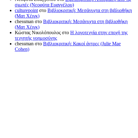
σιωπές (Νεοφύτα Ευαγγέλου)
culturepoint
στο
Βιβλιοκριτική: Μεσάνυχτα στη βιβλιοθήκη
(Ματ Χέιγκ)
chessman
στο
Βιβλιοκριτική: Μεσάνυχτα στη βιβλιοθήκη
(Ματ Χέιγκ)
Κώστας Νικολόπουλος
στο
Η λογοτεχνία στην εποχή της
τεχνητής νοημοσύνης
chessman
στο
Βιβλιοκριτική: Κακοί άντρες (Julie Mae
Cohen)