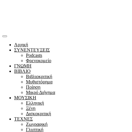
Αρχική
ΣΥΝΕΝΤΕΥΞΕΙΣ
Podcasts
Φρενοκομείο
ΓΝΩΜΗ
ΒΙΒΛΙΟ
Βιβλιοκριτική
Μυθιστόρημα
Ποίηση
Μικρό Διήγημα
ΜΟΥΣΙΚΗ
Ελληνική
Ξένη
Δισκοκριτική
ΤΕΧΝΕΣ
Ζωγραφική
Γλυπτική