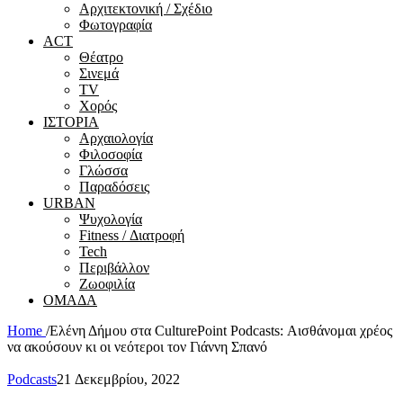
Αρχιτεκτονική / Σχέδιο
Φωτογραφία
ACT
Θέατρο
Σινεμά
ΤV
Χορός
ΙΣΤΟΡΙΑ
Αρχαιολογία
Φιλοσοφία
Γλώσσα
Παραδόσεις
URBAN
Ψυχολογία
Fitness / Διατροφή
Tech
Περιβάλλον
Ζωοφιλία
ΟΜΑΔΑ
Home
/
Ελένη Δήμου στα CulturePoint Podcasts: Αισθάνομαι χρέος
να ακούσουν κι οι νεότεροι τον Γιάννη Σπανό
Podcasts
21 Δεκεμβρίου, 2022