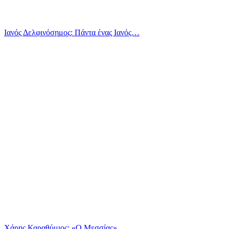
Ιανός Δελφινόσημος: Πάντα ένας Ιανός…
Χάρης Καραθύμιος: «Ο Μεσσίας»