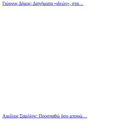
Γιώργος Δήμος: Διηγήματα «ιδεών», στα…
Αιμίλιος Σαμόλης: Προσπαθώ όσο μπορώ…