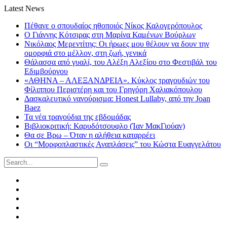
Latest News
Πέθανε ο σπουδαίος ηθοποιός Νίκος Καλογερόπουλος
Ο Γιάννης Κότσιρας στη Μαρίνα Καμένων Βούρλων
Νικόλαος Μερεντίτης: Οι ήρωες μου θέλουν να δουν την
ομορφιά στο μέλλον, στη ζωή, γενικά
Θάλασσα από γυαλί, του Αλέξη Αλεξίου στο Φεστιβάλ του
Εδιμβούργου
«ΑΘΗΝΑ – ΑΛΕΞΑΝΔΡΕΙΑ». Κύκλος τραγουδιών του
Φίλιππου Περιστέρη και του Γρηγόρη Χαλιακόπουλου
Δασκαλευτικό νανούρισμα: Honest Lullaby, από την Joan
Baez
Τα νέα τραγούδια της εβδομάδας
Βιβλιοκριτική: Καρυδότσουφλο (Ίαν ΜακΓιούαν)
Θα σε Βρω – Όταν η αλήθεια καταρρέει
Οι “Μορφοπλαστικές Αναπλάσεις” του Κώστα Ευαγγελάτου
Search
for:
Facebook
Twitter
Instagram
LinkedIn
Youtube