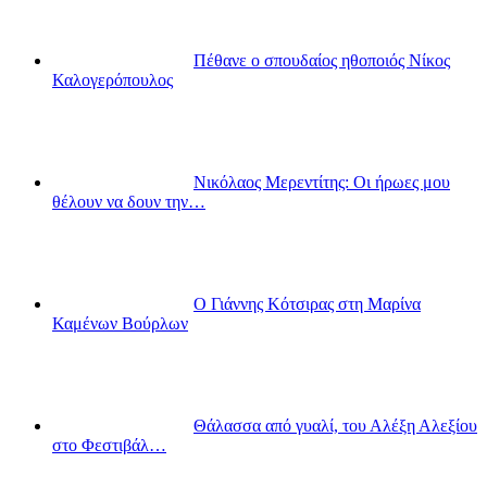
Πέθανε ο σπουδαίος ηθοποιός Νίκος
Καλογερόπουλος
Νικόλαος Μερεντίτης: Οι ήρωες μου
θέλουν να δουν την…
Ο Γιάννης Κότσιρας στη Μαρίνα
Καμένων Βούρλων
Θάλασσα από γυαλί, του Αλέξη Αλεξίου
στο Φεστιβάλ…