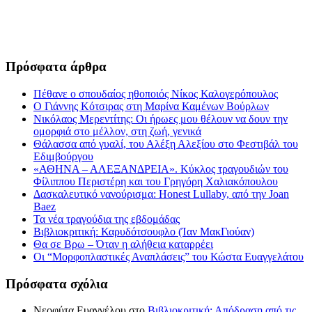
Πρόσφατα άρθρα
Πέθανε ο σπουδαίος ηθοποιός Νίκος Καλογερόπουλος
Ο Γιάννης Κότσιρας στη Μαρίνα Καμένων Βούρλων
Νικόλαος Μερεντίτης: Οι ήρωες μου θέλουν να δουν την
ομορφιά στο μέλλον, στη ζωή, γενικά
Θάλασσα από γυαλί, του Αλέξη Αλεξίου στο Φεστιβάλ του
Εδιμβούργου
«ΑΘΗΝΑ – ΑΛΕΞΑΝΔΡΕΙΑ». Κύκλος τραγουδιών του
Φίλιππου Περιστέρη και του Γρηγόρη Χαλιακόπουλου
Δασκαλευτικό νανούρισμα: Honest Lullaby, από την Joan
Baez
Τα νέα τραγούδια της εβδομάδας
Βιβλιοκριτική: Καρυδότσουφλο (Ίαν ΜακΓιούαν)
Θα σε Βρω – Όταν η αλήθεια καταρρέει
Οι “Μορφοπλαστικές Αναπλάσεις” του Κώστα Ευαγγελάτου
Πρόσφατα σχόλια
Νεοφύτα Ευαγγέλου
στο
Βιβλιοκριτική: Απόδραση από τις