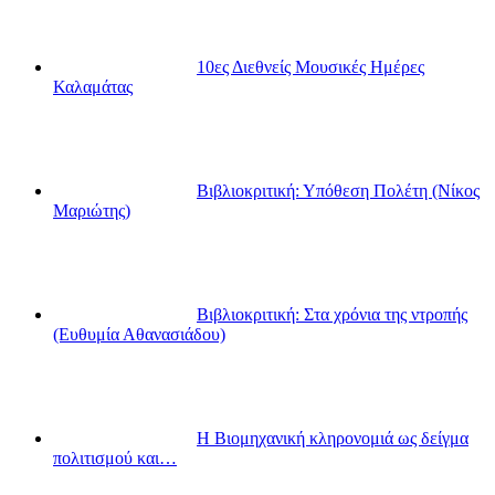
10ες Διεθνείς Μουσικές Ημέρες
Καλαμάτας
Βιβλιοκριτική: Υπόθεση Πολέτη (Νίκος
Μαριώτης)
Βιβλιοκριτική: Στα χρόνια της ντροπής
(Ευθυμία Αθανασιάδου)
Η Βιομηχανική κληρονομιά ως δείγμα
πολιτισμού και…