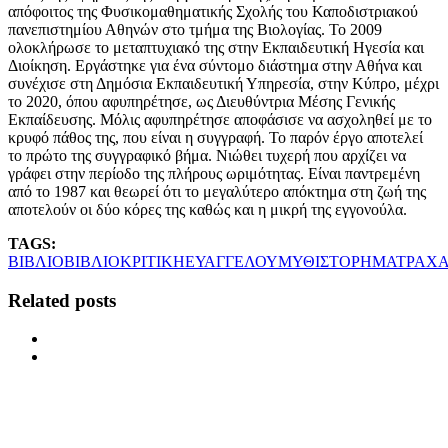
απόφοιτος της Φυσικομαθηματικής Σχολής του Καποδιστριακού
πανεπιστημίου Αθηνών στο τμήμα της Βιολογίας. Το 2009
ολοκλήρωσε το μεταπτυχιακό της στην Εκπαιδευτική Ηγεσία και
Διοίκηση. Εργάστηκε για ένα σύντομο διάστημα στην Αθήνα και
συνέχισε στη Δημόσια Εκπαιδευτική Υπηρεσία, στην Κύπρο, μέχρι
το 2020, όπου αφυπηρέτησε, ως Διευθύντρια Μέσης Γενικής
Εκπαίδευσης. Μόλις αφυπηρέτησε αποφάσισε να ασχοληθεί με το
κρυφό πάθος της, που είναι η συγγραφή. Το παρόν έργο αποτελεί
το πρώτο της συγγραφικό βήμα. Νιώθει τυχερή που αρχίζει να
γράφει στην περίοδο της πλήρους ωριμότητας. Είναι παντρεμένη
από το 1987 και θεωρεί ότι το μεγαλύτερο απόκτημα στη ζωή της
αποτελούν οι δύο κόρες της καθώς και η μικρή της εγγονούλα.
TAGS:
ΒΙΒΛΙΟ
ΒΙΒΛΙΟΚΡΙΤΙΚΗ
ΕΥΑΓΓΕΛΟΥ
ΜΥΘΙΣΤΟΡΗΜΑ
ΤΡΑΧ
Related posts