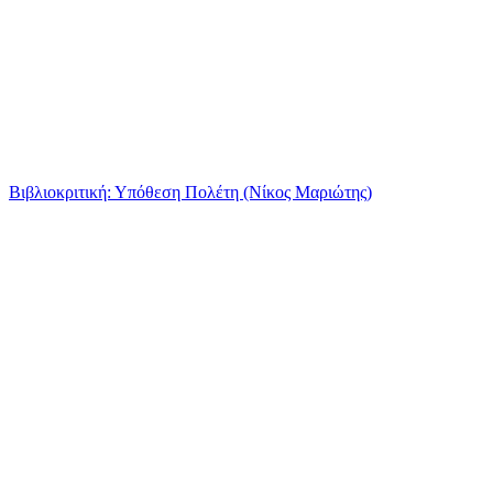
Βιβλιοκριτική: Υπόθεση Πολέτη (Νίκος Μαριώτης)