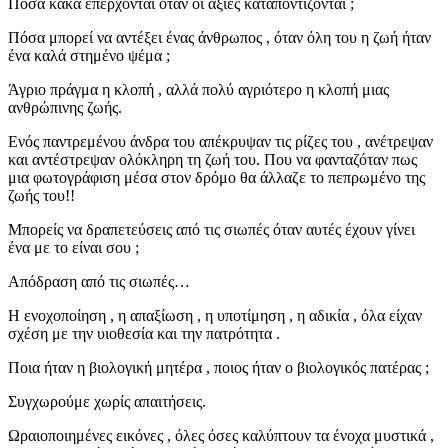
Πόσα κακά επέρχονται όταν οι αξίες καταποντίζονται ;
Πόσα μπορεί να αντέξει ένας άνθρωπος , όταν όλη του η ζωή ήταν
ένα καλά στημένο ψέμα ;
Άγριο πράγμα η κλοπή , αλλά πολύ αγριότερο η κλοπή μιας
ανθρώπινης ζωής.
Ενός παντρεμένου άνδρα του απέκρυψαν τις ρίζες του , ανέτρεψαν
και αντέστρεψαν ολόκληρη τη ζωή του. Που να φανταζόταν πως
μια φωτογράφιση μέσα στον δρόμο θα άλλαζε το πεπρωμένο της
ζωής του!!
Μπορείς να δραπετεύσεις από τις σιωπές όταν αυτές έχουν γίνει
ένα με το είναι σου ;
Απόδραση από τις σιωπές…
Η ενοχοποίηση , η απαξίωση , η υποτίμηση , η αδικία , όλα είχαν
σχέση με την υιοθεσία και την πατρότητα .
Ποια ήταν η βιολογική μητέρα , ποιος ήταν ο βιολογικός πατέρας ;
Συγχωρούμε χωρίς απαιτήσεις.
Ωραιοποιημένες εικόνες , όλες όσες καλύπτουν τα ένοχα μυστικά ,