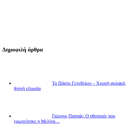
Δημοφιλή άρθρα
Το Πάρτυ Γενεθλίων – Χρυσή φυλακή,
θνητή εξουσία
Γιώργος Παππάς: Ο ηθοποιός που
ερωτεύτηκε η Μελίνα…