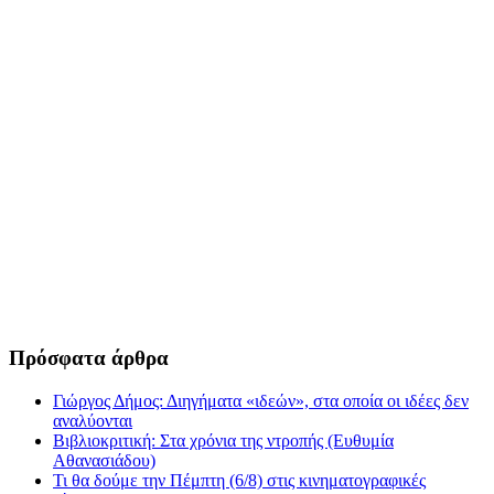
Πρόσφατα άρθρα
Γιώργος Δήμος: Διηγήματα «ιδεών», στα οποία οι ιδέες δεν
αναλύονται
Βιβλιοκριτική: Στα χρόνια της ντροπής (Ευθυμία
Αθανασιάδου)
Τι θα δούμε την Πέμπτη (6/8) στις κινηματογραφικές