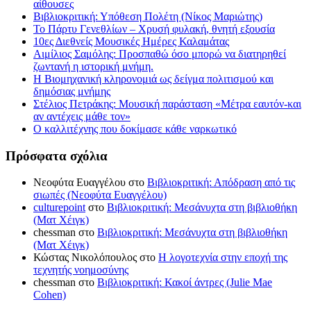
αίθουσες
Βιβλιοκριτική: Υπόθεση Πολέτη (Νίκος Μαριώτης)
Το Πάρτυ Γενεθλίων – Χρυσή φυλακή, θνητή εξουσία
10ες Διεθνείς Μουσικές Ημέρες Καλαμάτας
Αιμίλιος Σαμόλης: Προσπαθώ όσο μπορώ να διατηρηθεί
ζωντανή η ιστορική μνήμη.
Η Βιομηχανική κληρονομιά ως δείγμα πολιτισμού και
δημόσιας μνήμης
Στέλιος Πετράκης: Μουσική παράσταση «Μέτρα εαυτόν-και
αν αντέχεις μάθε τον»
Ο καλλιτέχνης που δοκίμασε κάθε ναρκωτικό
Πρόσφατα σχόλια
Νεοφύτα Ευαγγέλου
στο
Βιβλιοκριτική: Απόδραση από τις
σιωπές (Νεοφύτα Ευαγγέλου)
culturepoint
στο
Βιβλιοκριτική: Μεσάνυχτα στη βιβλιοθήκη
(Ματ Χέιγκ)
chessman
στο
Βιβλιοκριτική: Μεσάνυχτα στη βιβλιοθήκη
(Ματ Χέιγκ)
Κώστας Νικολόπουλος
στο
Η λογοτεχνία στην εποχή της
τεχνητής νοημοσύνης
chessman
στο
Βιβλιοκριτική: Κακοί άντρες (Julie Mae
Cohen)