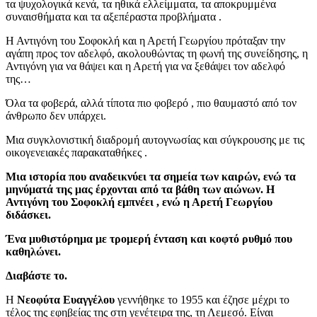
τα ψυχολογικά κενά, τα ηθικά ελλείμματα, τα αποκρυμμένα
συναισθήματα και τα αξεπέραστα προβλήματα .
Η Αντιγόνη του Σοφοκλή και η Αρετή Γεωργίου πρόταξαν την
αγάπη προς τον αδελφό, ακολουθώντας τη φωνή της συνείδησης, η
Αντιγόνη για να θάψει και η Αρετή για να ξεθάψει τον αδελφό
της…
Όλα τα φοβερά, αλλά τίποτα πιο φοβερό , πιο θαυμαστό από τον
άνθρωπο δεν υπάρχει.
Μια συγκλονιστική διαδρομή αυτογνωσίας και σύγκρουσης με τις
οικογενειακές παρακαταθήκες .
Μια ιστορία που αναδεικνύει τα σημεία των καιρών, ενώ τα
μηνύματά της μας έρχονται από τα βάθη των αιώνων. Η
Αντιγόνη του Σοφοκλή εμπνέει , ενώ η Αρετή Γεωργίου
διδάσκει.
Ένα μυθιστόρημα με τρομερή ένταση και κοφτό ρυθμό που
καθηλώνει.
Διαβάστε το.
Η
Νεοφύτα Ευαγγέλου
γεννήθηκε το 1955 και έζησε μέχρι το
τέλος της εφηβείας της στη γενέτειρα της, τη Λεμεσό. Είναι