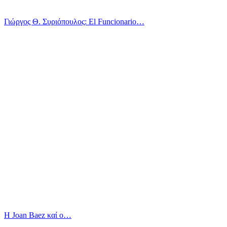
Γιώργος Θ. Συριόπουλος: El Funcionario…
Η Joan Baez καί ο…