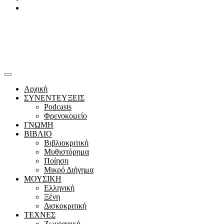
Youtube
Αρχική
ΣΥΝΕΝΤΕΥΞΕΙΣ
Podcasts
Φρενοκομείο
ΓΝΩΜΗ
ΒΙΒΛΙΟ
Βιβλιοκριτική
Μυθιστόρημα
Ποίηση
Μικρό Διήγημα
ΜΟΥΣΙΚΗ
Ελληνική
Ξένη
Δισκοκριτική
ΤΕΧΝΕΣ
Ζωγραφική