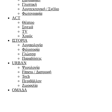
Γλυπτική
Αρχιτεκτονική / Σχέδιο
Φωτογραφία
ACT
Θέατρο
Σινεμά
ΤV
Χορός
ΙΣΤΟΡΙΑ
Αρχαιολογία
Φιλοσοφία
Γλώσσα
Παραδόσεις
URBAN
Ψυχολογία
Fitness / Διατροφή
Tech
Περιβάλλον
Ζωοφιλία
ΟΜΑΔΑ