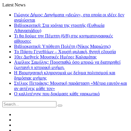
Latest News
Γιώργος Δήμος: Διηγήματα «ιδεών», στα οποία οι ιδέες δεν
αναλύονται
Βιβλιοκριτική: Στα χρόνια της ντροπής (Ευθυμία
Αθανασιάδου)
Τι θα δούμε την Πέμπτη (6/8) στις κινηματογραφικές
αίθουσες
Βιβλιοκριτική: Υπόθεση Πολέτη (Νίκος Μαριώτης)
Το Πάρτυ Γενεθλίων – Χρυσή φυλακή, θνητή εξουσία
10ες Διεθνείς Μουσικές Ημέρες Καλαμάτας
Αιμίλιος Σαμόλης: Προσπαθώ όσο μπορώ να διατηρηθεί
ζωντανή η ιστορική μνήμη.
Η Βιομηχανική κληρονομιά ως δείγμα πολιτισμού και
δημόσιας μνήμης
Στέλιος Πετράκης: Μουσική παράσταση «Μέτρα εαυτόν-και
αν αντέχεις μάθε τον»
Ο καλλιτέχνης που δοκίμασε κάθε ναρκωτικό
Search
for:
Facebook
Twitter
Instagram
LinkedIn