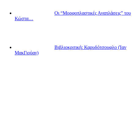
Οι “Μορφοπλαστικές Αναπλάσεις” του
Κώστα…
Βιβλιοκριτική: Καρυδότσουφλο (Ίαν
ΜακΓιούαν)