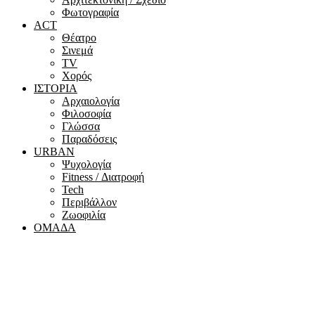
Φωτογραφία
ACT
Θέατρο
Σινεμά
ΤV
Χορός
ΙΣΤΟΡΙΑ
Αρχαιολογία
Φιλοσοφία
Γλώσσα
Παραδόσεις
URBAN
Ψυχολογία
Fitness / Διατροφή
Tech
Περιβάλλον
Ζωοφιλία
ΟΜΑΔΑ