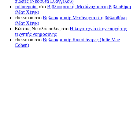
σιωπές (Νεοφύτα Ευαγγέλου)
culturepoint
στο
Βιβλιοκριτική: Μεσάνυχτα στη βιβλιοθήκη
(Ματ Χέιγκ)
chessman
στο
Βιβλιοκριτική: Μεσάνυχτα στη βιβλιοθήκη
(Ματ Χέιγκ)
Κώστας Νικολόπουλος
στο
Η λογοτεχνία στην εποχή της
τεχνητής νοημοσύνης
chessman
στο
Βιβλιοκριτική: Κακοί άντρες (Julie Mae
Cohen)