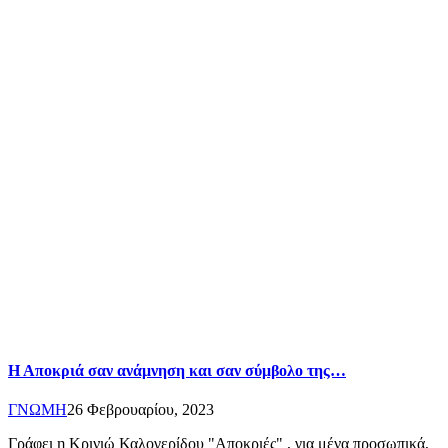
Η Αποκριά σαν ανάμνηση και σαν σύμβολο της…
ΓΝΩΜΗ
26 Φεβρουαρίου, 2023
Γράφει η Κρινιώ Καλογερίδου "Αποκριές" , για μένα προσωπικά,