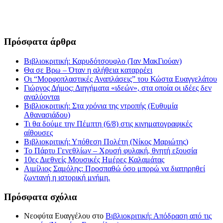
Πρόσφατα άρθρα
Βιβλιοκριτική: Καρυδότσουφλο (Ίαν ΜακΓιούαν)
Θα σε Βρω – Όταν η αλήθεια καταρρέει
Οι “Μορφοπλαστικές Αναπλάσεις” του Κώστα Ευαγγελάτου
Γιώργος Δήμος: Διηγήματα «ιδεών», στα οποία οι ιδέες δεν
αναλύονται
Βιβλιοκριτική: Στα χρόνια της ντροπής (Ευθυμία
Αθανασιάδου)
Τι θα δούμε την Πέμπτη (6/8) στις κινηματογραφικές
αίθουσες
Βιβλιοκριτική: Υπόθεση Πολέτη (Νίκος Μαριώτης)
Το Πάρτυ Γενεθλίων – Χρυσή φυλακή, θνητή εξουσία
10ες Διεθνείς Μουσικές Ημέρες Καλαμάτας
Αιμίλιος Σαμόλης: Προσπαθώ όσο μπορώ να διατηρηθεί
ζωντανή η ιστορική μνήμη.
Πρόσφατα σχόλια
Νεοφύτα Ευαγγέλου
στο
Βιβλιοκριτική: Απόδραση από τις