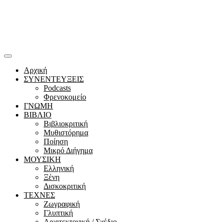
Αρχική
ΣΥΝΕΝΤΕΥΞΕΙΣ
Podcasts
Φρενοκομείο
ΓΝΩΜΗ
ΒΙΒΛΙΟ
Βιβλιοκριτική
Μυθιστόρημα
Ποίηση
Μικρό Διήγημα
ΜΟΥΣΙΚΗ
Ελληνική
Ξένη
Δισκοκριτική
ΤΕΧΝΕΣ
Ζωγραφική
Γλυπτική
Αρχιτεκτονική / Σχέδιο