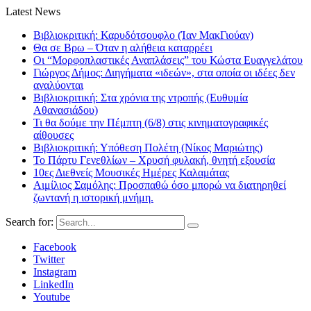
Latest News
Βιβλιοκριτική: Καρυδότσουφλο (Ίαν ΜακΓιούαν)
Θα σε Βρω – Όταν η αλήθεια καταρρέει
Οι “Μορφοπλαστικές Αναπλάσεις” του Κώστα Ευαγγελάτου
Γιώργος Δήμος: Διηγήματα «ιδεών», στα οποία οι ιδέες δεν
αναλύονται
Βιβλιοκριτική: Στα χρόνια της ντροπής (Ευθυμία
Αθανασιάδου)
Τι θα δούμε την Πέμπτη (6/8) στις κινηματογραφικές
αίθουσες
Βιβλιοκριτική: Υπόθεση Πολέτη (Νίκος Μαριώτης)
Το Πάρτυ Γενεθλίων – Χρυσή φυλακή, θνητή εξουσία
10ες Διεθνείς Μουσικές Ημέρες Καλαμάτας
Αιμίλιος Σαμόλης: Προσπαθώ όσο μπορώ να διατηρηθεί
ζωντανή η ιστορική μνήμη.
Search for:
Facebook
Twitter
Instagram
LinkedIn
Youtube