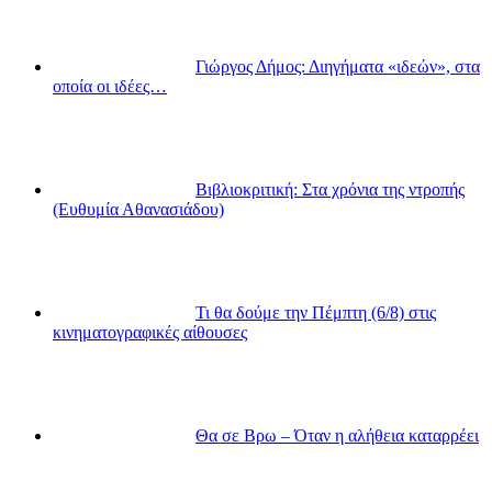
Γιώργος Δήμος: Διηγήματα «ιδεών», στα
οποία οι ιδέες…
Βιβλιοκριτική: Στα χρόνια της ντροπής
(Ευθυμία Αθανασιάδου)
Τι θα δούμε την Πέμπτη (6/8) στις
κινηματογραφικές αίθουσες
Θα σε Βρω – Όταν η αλήθεια καταρρέει