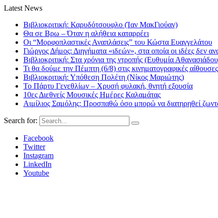
Latest News
Βιβλιοκριτική: Καρυδότσουφλο (Ίαν ΜακΓιούαν)
Θα σε Βρω – Όταν η αλήθεια καταρρέει
Οι “Μορφοπλαστικές Αναπλάσεις” του Κώστα Ευαγγελάτου
Γιώργος Δήμος: Διηγήματα «ιδεών», στα οποία οι ιδέες δεν αν
Βιβλιοκριτική: Στα χρόνια της ντροπής (Ευθυμία Αθανασιάδου
Τι θα δούμε την Πέμπτη (6/8) στις κινηματογραφικές αίθουσες
Βιβλιοκριτική: Υπόθεση Πολέτη (Νίκος Μαριώτης)
Το Πάρτυ Γενεθλίων – Χρυσή φυλακή, θνητή εξουσία
10ες Διεθνείς Μουσικές Ημέρες Καλαμάτας
Αιμίλιος Σαμόλης: Προσπαθώ όσο μπορώ να διατηρηθεί ζωντα
Search for:
Facebook
Twitter
Instagram
LinkedIn
Youtube