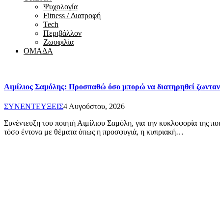
Ψυχολογία
Fitness / Διατροφή
Tech
Περιβάλλον
Ζωοφιλία
ΟΜΑΔΑ
Αιμίλιος Σαμόλης: Προσπαθώ όσο μπορώ να διατηρηθεί ζωντ
ΣΥΝΕΝΤΕΥΞΕΙΣ
4 Αυγούστου, 2026
Συνέντευξη του ποιητή Αιμίλιου Σαμόλη, για την κυκλοφορία της π
τόσο έντονα με θέματα όπως η προσφυγιά, η κυπριακή…