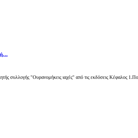
ανή…
οιητής συλλογής "Ουρανομήκεις ιαχές" από τις εκδόσεις Κέφαλος 1.Π