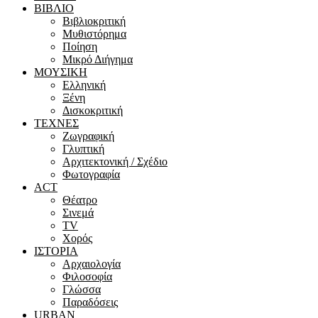
ΒΙΒΛΙΟ
Βιβλιοκριτική
Μυθιστόρημα
Ποίηση
Μικρό Διήγημα
ΜΟΥΣΙΚΗ
Ελληνική
Ξένη
Δισκοκριτική
ΤΕΧΝΕΣ
Ζωγραφική
Γλυπτική
Αρχιτεκτονική / Σχέδιο
Φωτογραφία
ACT
Θέατρο
Σινεμά
ΤV
Χορός
ΙΣΤΟΡΙΑ
Αρχαιολογία
Φιλοσοφία
Γλώσσα
Παραδόσεις
URBAN