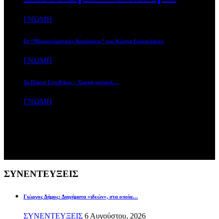
ΓΝΩΜΗ
7 Αυγούστου, 2026
Οι “Μορφοπλαστικές Αναπλάσεις” του Κώστα Ευαγγελάτου
ΓΝΩΜΗ
7 Αυγούστου, 2026
Το Πάρτυ Γενεθλίων – Χρυσή φυλακή,…
ΓΝΩΜΗ
5 Αυγούστου, 2026
ΣΥΝΕΝΤΕΥΞΕΙΣ
Γιώργος Δήμος: Διηγήματα «ιδεών», στα οποία…
ΣΥΝΕΝΤΕΥΞΕΙΣ
6 Αυγούστου, 2026