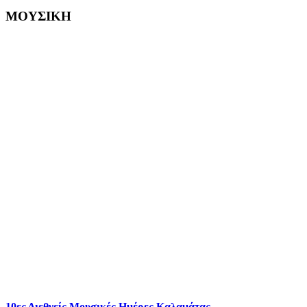
ΜΟΥΣΙΚΗ
10ες Διεθνείς Μουσικές Ημέρες Καλαμάτας