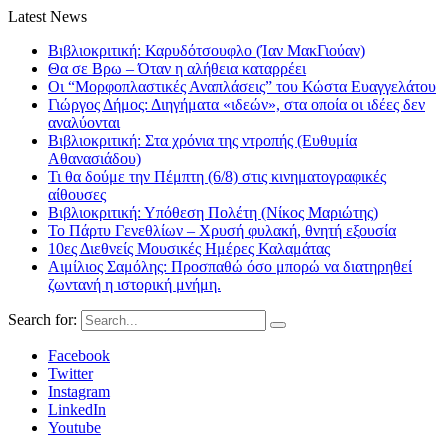
Latest News
Βιβλιοκριτική: Καρυδότσουφλο (Ίαν ΜακΓιούαν)
Θα σε Βρω – Όταν η αλήθεια καταρρέει
Οι “Μορφοπλαστικές Αναπλάσεις” του Κώστα Ευαγγελάτου
Γιώργος Δήμος: Διηγήματα «ιδεών», στα οποία οι ιδέες δεν
αναλύονται
Βιβλιοκριτική: Στα χρόνια της ντροπής (Ευθυμία
Αθανασιάδου)
Τι θα δούμε την Πέμπτη (6/8) στις κινηματογραφικές
αίθουσες
Βιβλιοκριτική: Υπόθεση Πολέτη (Νίκος Μαριώτης)
Το Πάρτυ Γενεθλίων – Χρυσή φυλακή, θνητή εξουσία
10ες Διεθνείς Μουσικές Ημέρες Καλαμάτας
Αιμίλιος Σαμόλης: Προσπαθώ όσο μπορώ να διατηρηθεί
ζωντανή η ιστορική μνήμη.
Search for:
Facebook
Twitter
Instagram
LinkedIn
Youtube