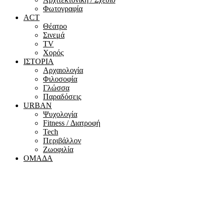
Φωτογραφία
ACT
Θέατρο
Σινεμά
ΤV
Χορός
ΙΣΤΟΡΙΑ
Αρχαιολογία
Φιλοσοφία
Γλώσσα
Παραδόσεις
URBAN
Ψυχολογία
Fitness / Διατροφή
Tech
Περιβάλλον
Ζωοφιλία
ΟΜΑΔΑ