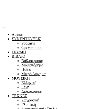
Αρχική
ΣΥΝΕΝΤΕΥΞΕΙΣ
Podcasts
Φρενοκομείο
ΓΝΩΜΗ
ΒΙΒΛΙΟ
Βιβλιοκριτική
Μυθιστόρημα
Ποίηση
Μικρό Διήγημα
ΜΟΥΣΙΚΗ
Ελληνική
Ξένη
Δισκοκριτική
ΤΕΧΝΕΣ
Ζωγραφική
Γλυπτική
Αρχιτεκτονική / Σχέδιο