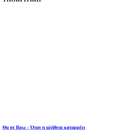
Θα σε Βρω – Όταν η αλήθεια καταρρέει