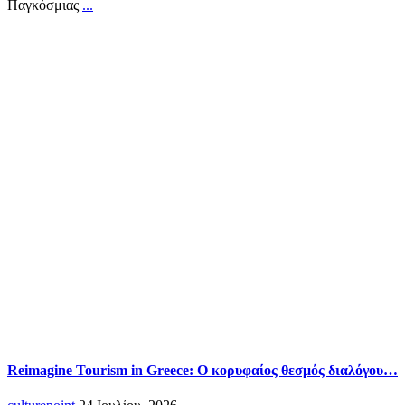
Παγκόσμιας
...
Reimagine Tourism in Greece: O κορυφαίος θεσμός διαλόγου…