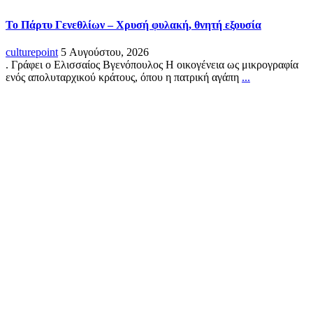
Το Πάρτυ Γενεθλίων – Χρυσή φυλακή, θνητή εξουσία
culturepoint
5 Αυγούστου, 2026
. Γράφει ο Ελισσαίος Βγενόπουλος Η οικογένεια ως μικρογραφία
ενός απολυταρχικού κράτους, όπου η πατρική αγάπη
...