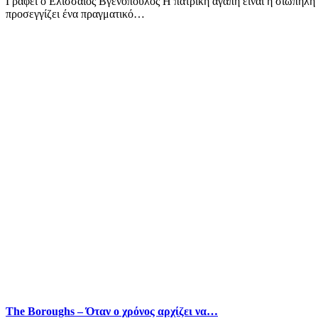
Γράφει ο Ελισσαίος Βγενόπουλος Η πατρική αγάπη είναι η σιωπηλή 
προσεγγίζει ένα πραγματικό…
The Boroughs – Όταν ο χρόνος αρχίζει να…