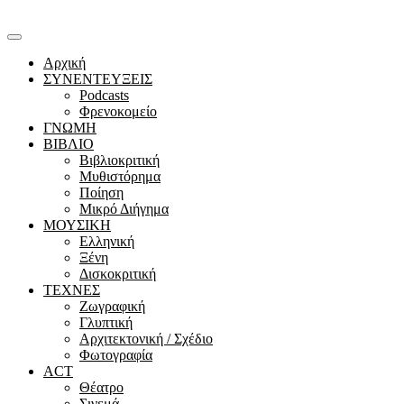
Αρχική
ΣΥΝΕΝΤΕΥΞΕΙΣ
Podcasts
Φρενοκομείο
ΓΝΩΜΗ
ΒΙΒΛΙΟ
Βιβλιοκριτική
Μυθιστόρημα
Ποίηση
Μικρό Διήγημα
ΜΟΥΣΙΚΗ
Ελληνική
Ξένη
Δισκοκριτική
ΤΕΧΝΕΣ
Ζωγραφική
Γλυπτική
Αρχιτεκτονική / Σχέδιο
Φωτογραφία
ACT
Θέατρο
Σινεμά