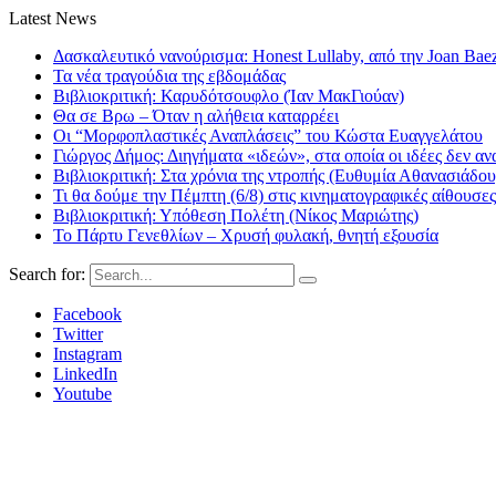
Latest News
Δασκαλευτικό νανούρισμα: Honest Lullaby, από την Joan Bae
Τα νέα τραγούδια της εβδομάδας
Βιβλιοκριτική: Καρυδότσουφλο (Ίαν ΜακΓιούαν)
Θα σε Βρω – Όταν η αλήθεια καταρρέει
Οι “Μορφοπλαστικές Αναπλάσεις” του Κώστα Ευαγγελάτου
Γιώργος Δήμος: Διηγήματα «ιδεών», στα οποία οι ιδέες δεν αν
Βιβλιοκριτική: Στα χρόνια της ντροπής (Ευθυμία Αθανασιάδου
Τι θα δούμε την Πέμπτη (6/8) στις κινηματογραφικές αίθουσες
Βιβλιοκριτική: Υπόθεση Πολέτη (Νίκος Μαριώτης)
Το Πάρτυ Γενεθλίων – Χρυσή φυλακή, θνητή εξουσία
Search for:
Facebook
Twitter
Instagram
LinkedIn
Youtube