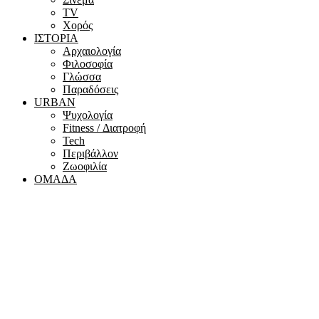
ΤV
Χορός
ΙΣΤΟΡΙΑ
Αρχαιολογία
Φιλοσοφία
Γλώσσα
Παραδόσεις
URBAN
Ψυχολογία
Fitness / Διατροφή
Tech
Περιβάλλον
Ζωοφιλία
ΟΜΑΔΑ