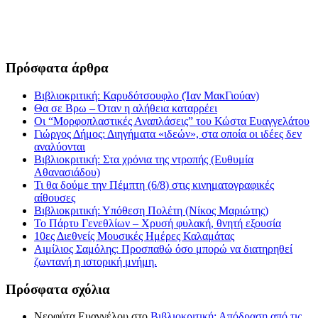
Πρόσφατα άρθρα
Βιβλιοκριτική: Καρυδότσουφλο (Ίαν ΜακΓιούαν)
Θα σε Βρω – Όταν η αλήθεια καταρρέει
Οι “Μορφοπλαστικές Αναπλάσεις” του Κώστα Ευαγγελάτου
Γιώργος Δήμος: Διηγήματα «ιδεών», στα οποία οι ιδέες δεν
αναλύονται
Βιβλιοκριτική: Στα χρόνια της ντροπής (Ευθυμία
Αθανασιάδου)
Τι θα δούμε την Πέμπτη (6/8) στις κινηματογραφικές
αίθουσες
Βιβλιοκριτική: Υπόθεση Πολέτη (Νίκος Μαριώτης)
Το Πάρτυ Γενεθλίων – Χρυσή φυλακή, θνητή εξουσία
10ες Διεθνείς Μουσικές Ημέρες Καλαμάτας
Αιμίλιος Σαμόλης: Προσπαθώ όσο μπορώ να διατηρηθεί
ζωντανή η ιστορική μνήμη.
Πρόσφατα σχόλια
Νεοφύτα Ευαγγέλου
στο
Βιβλιοκριτική: Απόδραση από τις