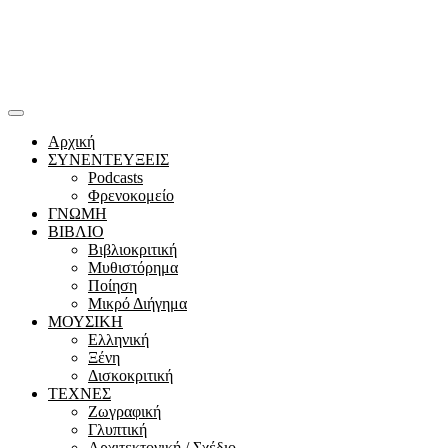
Αρχική
ΣΥΝΕΝΤΕΥΞΕΙΣ
Podcasts
Φρενοκομείο
ΓΝΩΜΗ
ΒΙΒΛΙΟ
Βιβλιοκριτική
Μυθιστόρημα
Ποίηση
Μικρό Διήγημα
ΜΟΥΣΙΚΗ
Ελληνική
Ξένη
Δισκοκριτική
ΤΕΧΝΕΣ
Ζωγραφική
Γλυπτική
Αρχιτεκτονική / Σχέδιο