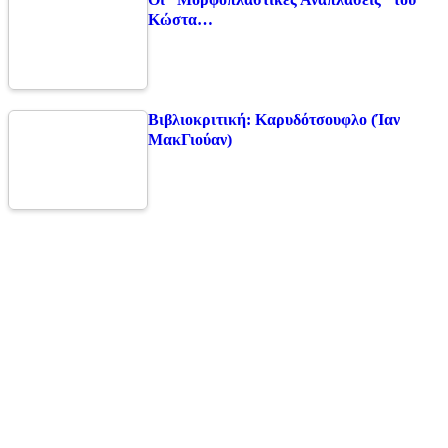
Κώστα…
Βιβλιοκριτική: Καρυδότσουφλο (Ίαν
ΜακΓιούαν)