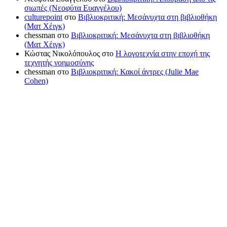
σιωπές (Νεοφύτα Ευαγγέλου)
culturepoint
στο
Βιβλιοκριτική: Μεσάνυχτα στη βιβλιοθήκη
(Ματ Χέιγκ)
chessman
στο
Βιβλιοκριτική: Μεσάνυχτα στη βιβλιοθήκη
(Ματ Χέιγκ)
Κώστας Νικολόπουλος
στο
Η λογοτεχνία στην εποχή της
τεχνητής νοημοσύνης
chessman
στο
Βιβλιοκριτική: Κακοί άντρες (Julie Mae
Cohen)