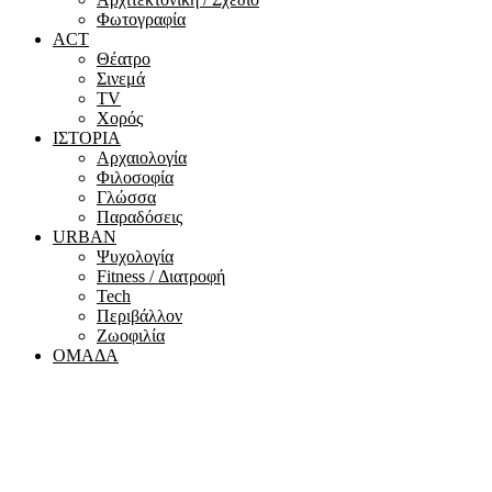
Φωτογραφία
ACT
Θέατρο
Σινεμά
ΤV
Χορός
ΙΣΤΟΡΙΑ
Αρχαιολογία
Φιλοσοφία
Γλώσσα
Παραδόσεις
URBAN
Ψυχολογία
Fitness / Διατροφή
Tech
Περιβάλλον
Ζωοφιλία
ΟΜΑΔΑ