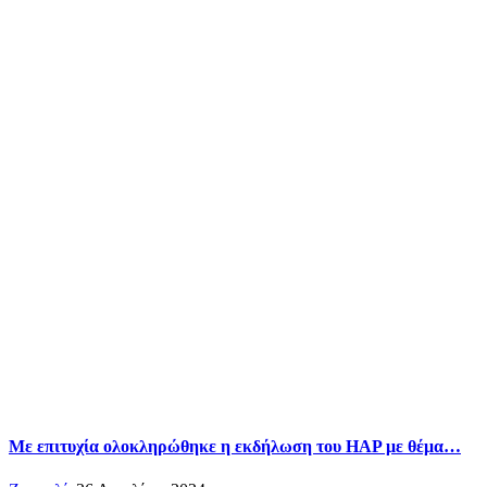
Με επιτυχία ολοκληρώθηκε η εκδήλωση του HAP με θέμα…