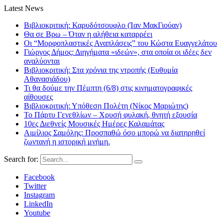
Latest News
Βιβλιοκριτική: Καρυδότσουφλο (Ίαν ΜακΓιούαν)
Θα σε Βρω – Όταν η αλήθεια καταρρέει
Οι “Μορφοπλαστικές Αναπλάσεις” του Κώστα Ευαγγελάτου
Γιώργος Δήμος: Διηγήματα «ιδεών», στα οποία οι ιδέες δεν
αναλύονται
Βιβλιοκριτική: Στα χρόνια της ντροπής (Ευθυμία
Αθανασιάδου)
Τι θα δούμε την Πέμπτη (6/8) στις κινηματογραφικές
αίθουσες
Βιβλιοκριτική: Υπόθεση Πολέτη (Νίκος Μαριώτης)
Το Πάρτυ Γενεθλίων – Χρυσή φυλακή, θνητή εξουσία
10ες Διεθνείς Μουσικές Ημέρες Καλαμάτας
Αιμίλιος Σαμόλης: Προσπαθώ όσο μπορώ να διατηρηθεί
ζωντανή η ιστορική μνήμη.
Search for:
Facebook
Twitter
Instagram
LinkedIn
Youtube