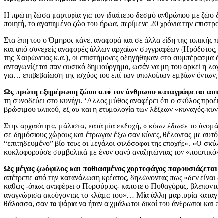
Η πρώτη ζώσα μαρτυρία για τον ιδιαίτερο δεσμό ανθρώπου με ζώο δί
ποιητή, το αγαπημένο ζώο του ήρωα, περίμενε 20 χρόνια την επιστρο
Στα έπη του ο Όμηρος κάνει αναφορά και σε άλλα είδη της τοπικής 
και από συνεχείς αναφορές άλλων αρχαίων συγγραφέων (Ηρόδοτος, 
της Χαιρώνειας κ.α.), οι επιστήμονες οδηγήθηκαν στο συμπέρασμα 
ανταγωνίζεται παν φυσικό δημιούργημα, ωσάν να μη του αρκεί η λ
για… επιβεβαίωση της ισχύος του επί των υπολοίπων εμβίων όντων,
Ως πρώτη εξημέρωση ζώου από τον άνθρωπο καταγράφεται αυτή
τη συνοδεύει στο κυνήγι. ‘Αλλος μύθος αναφέρει ότι ο σκύλος προ
βρώσιμου υλικού, εξ ου και η ετυμολογία των λέξεων «κυναγός-κυνη
Στην αρχαιότητα, μάλιστα, κατά μία εκδοχή, ο κύων έδωσε το όνομά
σε δημόσιους χώρους και έτρωγαν έξω σαν κύνες, θέλοντας με αυτό
“επιτηδευμένο” βίο τους οι μεγάλοι φιλόσοφοι της εποχής». «Ο σκύλ
κυκλοφορούσε συμβολικά με έναν φανό αναζητώντας τον «ποιοτικό»
Ως μέγας ζωόφιλος και παθιασμένος χορτοφάγος παρουσιάζεται
απέτρεπε από την κατανάλωση κρέατος, δηλώνοντας πως «δεν είναι
καθώς -όπως αναφέρει ο Πορφύριος- κάποτε ο Πυθαγόρας, βλέποντας 
αναγνώρισα ακούγοντας το κλάμα του»… Μία άλλη μαρτυρία καταγρά
θάλασσα, σαν τα ψάρια να ήταν αιχμάλωτοι δικοί του άνθρωποι και