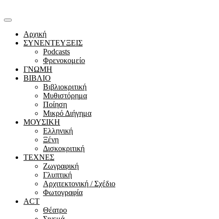
Αρχική
ΣΥΝΕΝΤΕΥΞΕΙΣ
Podcasts
Φρενοκομείο
ΓΝΩΜΗ
ΒΙΒΛΙΟ
Βιβλιοκριτική
Μυθιστόρημα
Ποίηση
Μικρό Διήγημα
ΜΟΥΣΙΚΗ
Ελληνική
Ξένη
Δισκοκριτική
ΤΕΧΝΕΣ
Ζωγραφική
Γλυπτική
Αρχιτεκτονική / Σχέδιο
Φωτογραφία
ACT
Θέατρο
Σινεμά