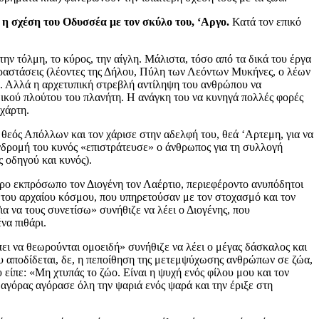
ι
η σχέση του Οδυσσέα με τον σκύλο του, ‘Αργο.
Κατά τον επικό
ην τόλμη, το κύρος, την αίγλη. Μάλιστα, τόσο από τα δικά του έργα
αραστάσεις (λέοντες της Δήλου, Πύλη των Λεόντων Μυκήνες, ο λέων
α. Αλλά η αρχετυπική στρεβλή αντίληψη του ανθρώπου να
ικού πλούτου του πλανήτη. Η ανάγκη του να κυνηγά πολλές φορές
χάρτη.
θεός Απόλλων και τον χάρισε στην αδελφή του, θεά ‘Αρτεμη, για να
υνδρομή του κυνός «επιστράτευσε» ο άνθρωπος για τη συλλογή
 οδηγού και κυνός).
τερο εκπρόσωπο τον Διογένη τον Λαέρτιο, περιεφέροντο ανυπόδητοι
 του αρχαίου κόσμου, που υπηρετούσαν με τον στοχασμό και τον
ια να τους συνετίσω» συνήθιζε να λέει ο Διογένης, που
να πιθάρι.
ι να θεωρούνται ομοειδή» συνήθιζε να λέει ο μέγας δάσκαλος και
υ αποδίδεται, δε, η πεποίθηση της μετεμψύχωσης ανθρώπων σε ζώα,
είπε: «Μη χτυπάς το ζώο. Είναι η ψυχή ενός φίλου μου και τον
γόρας αγόρασε όλη την ψαριά ενός ψαρά και την έριξε στη