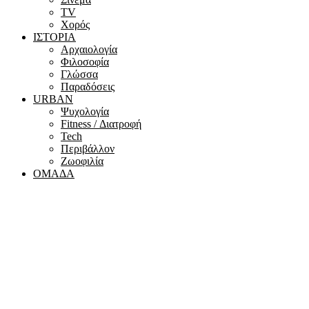
ΤV
Χορός
ΙΣΤΟΡΙΑ
Αρχαιολογία
Φιλοσοφία
Γλώσσα
Παραδόσεις
URBAN
Ψυχολογία
Fitness / Διατροφή
Tech
Περιβάλλον
Ζωοφιλία
ΟΜΑΔΑ