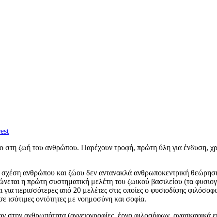
est
 στη ζωή του ανθρώπου. Παρέχουν τροφή, πρώτη ύλη για ένδυση, χρησ
 η σχέση ανθρώπου και ζώου δεν αντανακλά ανθρωποκεντρική θεώρηση
νεται η πρώτη συστηματική μελέτη του ζωικού βασιλείου (τα φυσιογν
ι για περισσότερες από 20 μελέτες στις οποίες ο φυσιοδίφης φιλόσοφος
ε ισότιμες οντότητες με νοημοσύνη και σοφία.
 στην ανθρωπότητα (αγγειογραφίες, έργα φιλοσόφων, ανασκαφικά ευρ