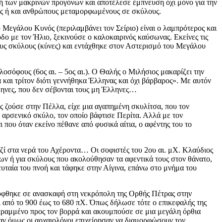
ή των μακρινών προγόνων και αποτέλεσε έμπνευση όχι μόνο για την
υς ή και ανθρώπους μεταμορφωμένους σε σκύλους.
Μεγάλου Κυνός (περιλαμβάνει τον Σείριο) είναι ο λαμπρότερος και
δο με τον Ήλιο, ξεκινούσε ο καλοκαιρινός καύσωνας. Εκείνες τις
τους σκύλους (κύνες) και εντάχθηκε στον Αστερισμό του Μεγάλου
σόφους (6ος αι. – 5ος αι.). Ο Θαλής ο Μιλήσιος μακαρίζει την
α και τρίτον διότι γεννήθηκα Έλληνας και όχι βάρβαρος». Με αυτόν
λληνες, που δεν σέβονται τους μη Έλληνες…
ς ζούσε στην Πέλλα, είχε μια αγαπημένη σκυλίτσα, που τον
ν αρσενικό σκύλο, τον οποίο βάφτισε Περίτα. Αλλά με τον
που όταν εκείνο πέθανε από φυσικά αίτια, ο αφέντης του το
αζί στα νερά του Αχέροντα… Οι σοφιστές του 2ου αι. μΧ. Κλαύδιος
ων ή για σκύλους που ακολούθησαν τα αφεντικά τους στον θάνατο,
ευταία του πνοή και τάφηκε στην Αίγινα, επάνω στο μνήμα του
αλύφθηκε σε ανασκαφή στη νεκρόπολη της Ορθής Πέτρας στην
 από το 900 έως το 680 πΧ. Όπως δήλωσε τότε ο επικεφαλής της
στραμμένο προς τον βορρά και ακουμπούσε σε μια μεγάλη όρθια
ταν όμως οι αρχαιολόγοι επιχείρησαν να διαμορφώσουν τον