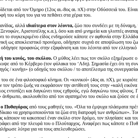
δεται από τον Όμηρο (12ος αι.-8ος αι. πΧ) στην Οδύσσειά του. Είνα
φή του κύρη του για να πεθάνει στα χέρια του.
πανίδας, αλλά
ιδιαίτερα στον λέοντα,
ζώο που συνδέει με τη δύναμη, τ
Ξενοφών, Αριστοτέλης κ.α.), όσο και από μνημεία και γλυπτές αναπ
ότι το συγκεκριμένο είδος ενδημούσε κάποτε εν αφθονία στην Ελλάδ
ογική ως αποκλειστικό προνόμιο, οδήγησε συχνά σε αποψίλωση του ζω
 οδήγησε προφανώς στην εξαφάνιση και του λέοντα από τον ελληνικό 
 του κυνός, του σκύλου.
Ο μύθος λέει πως τον σκύλο εξημέρωσε ο 
έκυψε από το Κέρβερο (τον φύλακα του ‘Αδη). Σημασία έχει ότι τη σ
γός / κυνήγι» (ο οδηγός του σκύλου / το αποτέλεσμα της συνεργασίας
 του σε ένα φιλοσοφικό κίνημα. Οι «κυνικοί» (4ος αι. πΧ), με κυριό
ν τον τρόπο ζωής να εκφράσουν την αντίθεσή τους στην «καλή εικόνα
ος εντοπίζει και δαγκώνει τους εχθρούς, εγώ δαγκώνω τους φίλους. Γ
 άνθρωπο, ακολουθείτο από τον αγαπημένο του σκύλο και ζούσε σε έ
 ο Πυθαγόρας
από τους μαθητές του. «Όλα τα έμψυχα πλάσματα πρέπε
 δίκαιο να χρησιμοποιούνται τα ζώα στη διατροφή των ανθρώπων». Το
κάποιον να κακοποιεί έναν σκύλο στον δρόμο, τον πλησίασε και του 
φει από την πλευρά του ο Πλούταρχος. Αναφέρει πως κάποτε ο Πυθα
 πλήρωσε λύτρα για να τους απελευθερώσει.