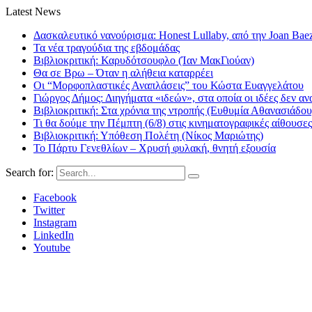
Latest News
Δασκαλευτικό νανούρισμα: Honest Lullaby, από την Joan Bae
Τα νέα τραγούδια της εβδομάδας
Βιβλιοκριτική: Καρυδότσουφλο (Ίαν ΜακΓιούαν)
Θα σε Βρω – Όταν η αλήθεια καταρρέει
Οι “Μορφοπλαστικές Αναπλάσεις” του Κώστα Ευαγγελάτου
Γιώργος Δήμος: Διηγήματα «ιδεών», στα οποία οι ιδέες δεν αν
Βιβλιοκριτική: Στα χρόνια της ντροπής (Ευθυμία Αθανασιάδου
Τι θα δούμε την Πέμπτη (6/8) στις κινηματογραφικές αίθουσες
Βιβλιοκριτική: Υπόθεση Πολέτη (Νίκος Μαριώτης)
Το Πάρτυ Γενεθλίων – Χρυσή φυλακή, θνητή εξουσία
Search for:
Facebook
Twitter
Instagram
LinkedIn
Youtube