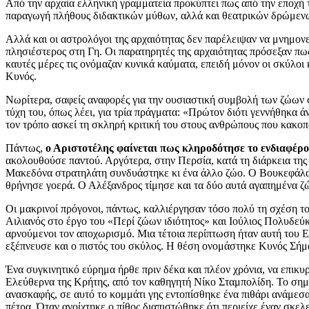
Από την αρχαία ελληνική γραμματεία προκύπτει πως από την εποχή
παραγωγή πλήθους διδακτικών μύθων, αλλά και θεατρικών δρώμενων
Αλλά και οι αστρολόγοι της αρχαιότητας δεν παρέλειψαν να μνημον
πλησιέστερος στη Γη. Οι παρατηρητές της αρχαιότητας πρόσεξαν πω
καυτές μέρες τις ονόμαζαν κυνικά καύματα, επειδή μόνον οι σκύλοι
Κυνός.
Νωρίτερα, σαφείς αναφορές για την ουσιαστική συμβολή των ζώων σ
τύχη του, όπως λέει, για τρία πράγματα: «Πρώτον διότι γεννήθηκα ά
τον τρόπο ασκεί τη σκληρή κριτική του στους ανθρώπους που κακοπο
Πάντως,
ο Αριστοτέλης φαίνεται πως κληροδότησε το ενδιαφέρο
ακολουθούσε παντού. Αργότερα, στην Περσία, κατά τη διάρκεια της 
Μακεδόνα στρατηλάτη συνδυάστηκε κι ένα άλλο ζώο. Ο Βουκεφάλας. Τ
θρήνησε γοερά. Ο Αλέξανδρος τίμησε και τα δύο αυτά αγαπημένα ζώα 
Οι μακρινοί πρόγονοι, πάντως, καλλιέργησαν τόσο πολύ τη σχέση το
Αιλιανός στο έργο του «Περί ζώων ιδιότητος» και Ιούλιος Πολυδεύ
αρνούμενοι τον αποχωρισμό. Μια τέτοια περίπτωση ήταν αυτή του Εύ
εξέπνευσε και ο πιστός του σκύλος. Η θέση ονομάστηκε Κυνός Σήμ
Ένα συγκινητικό εύρημα ήρθε πριν δέκα και πλέον χρόνια, να επι
Ελεύθερνα της Κρήτης, από τον καθηγητή Νίκο Σταμπολίδη. Το σημ
ανασκαφής, σε αυτό το κομμάτι γης εντοπίσθηκε ένα πιθάρι ανάμεσ
πέτρα. Όταν ανοίχτηκε ο πίθος διαπιστώθηκε ότι περιείχε έναν σκ