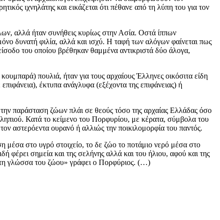
ικός ιχνηλάτης και εικάζεται ότι πέθανε από τη λύπη του για τον
λων, αλλά ήταν συνήθεις κυρίως στην Ασία. Οστά ίππων
όνο δυνατή φιλία, αλλά και ισχύ. Η ταφή των αλόγων φαίνεται πως
ίσοδο του οποίου βρέθηκαν θαμμένα αντικριστά δύο άλογα,
ύ κουμπαρά) πουλιά, ήταν για τους αρχαίους Έλληνες οικόσιτα είδη
επιφάνεια), έκτυπα ανάγλυφα (εξέχοντα της επιφάνειας) ή
 την παράσταση ζώων πλάι σε θεούς τόσο της αρχαίας Ελλάδας όσο
κληπιού. Κατά το κείμενο του Πορφυρίου, με κέρατα, σύμβολα του
ι τον αστερόεντα ουρανό ή αλλιώς την ποικιλομορφία του παντός.
η μέσα στο υγρό στοιχείο, το δε ζώο το ποτάμιο νερό μέσα στο
δή φέρει σημεία και της σελήνης αλλά και του ήλιου, αφού και της
ό τη γλώσσα του ζώου» γράφει ο Πορφύριος. (…)