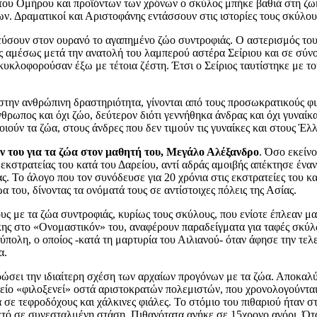
 του Ομήρου και προϊόντων των χρόνων ο σκύλος μπήκε βαθιά στη ζω
. Δραματικοί και Αριστοφάνης εντάσσουν στις ιστορίες τους σκύλο
εύσουν στον ουρανό το αγαπημένο ζώο συντροφιάς. Ο αστερισμός του 
ς αμέσως μετά την ανατολή του λαμπερού αστέρα Σείριου και σε σύνο
 κυκλοφορούσαν έξω με τέτοια ζέστη. Έτσι ο Σείριος ταυτίστηκε με 
την ανθρώπινη δραστηριότητα, γίνονται από τους προσωκρατικούς φιλο
νθρωπος και όχι ζώο, δεύτερον διότι γεννήθηκα άνδρας και όχι γυναίκ
ιούν τα ζώα, στους άνδρες που δεν τιμούν τις γυναίκες και στους Έ
ν του για τα ζώα στον μαθητή του, Μεγάλο Αλέξανδρο
. Όσο εκείνο
εκστρατείας του κατά του Δαρείου, αντί αδράς αμοιβής απέκτησε ένα
ο άλογο που τον συνόδευσε για 20 χρόνια στις εκστρατείες του και 
του, δίνοντας τα ονόματά τους σε αντίστοιχες πόλεις της Ασίας.
υς με τα ζώα συντροφιάς, κυρίως τους σκύλους, που ενίοτε έπλεαν μ
κης στο «Ονομαστικόν» του, αναφέρουν παραδείγματα για ταφές σκύλ
πολη, ο οποίος -κατά τη μαρτυρία του Αιλιανού- όταν άφησε την τελ
α.
κυρώσει την ιδιαίτερη σχέση των αρχαίων προγόνων με τα ζώα. Αποκ
είο «φιλοξενεί» οστά αριστοκρατών πολεμιστών, που χρονολογούνται
α σε τεφροδόχους και χάλκινες φιάλες. Το στόμιο του πιθαριού ήταν 
ελετό σε συνεσταλμένη στάση. Πιθανότατα ανήκε σε 15χρονο αγόρι. Ό