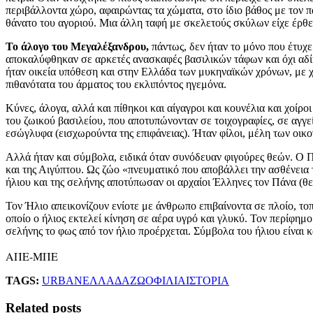
περιβάλλοντα χώρο, αφαιρώντας τα χώματα, στο ίδιο βάθος με τον π
θάνατο του αγοριού. Μια άλλη ταφή με σκελετούς σκύλων είχε έρθε
Το άλογο του Μεγαλέξανδρου,
πάντως, δεν ήταν το μόνο που έτυχ
αποκαλύφθηκαν σε αρκετές ανασκαφές βασιλικών τάφων και όχι αδίκ
ήταν οικεία υπόθεση και στην Ελλάδα των μυκηναϊκών χρόνων, με 
πιθανότατα του άρματος του εκλιπόντος ηγεμόνα.
Κύνες, άλογα, αλλά και πίθηκοι και αίγαγροι και κουνέλια και χοίρ
του ζωικού βασιλείου, που αποτυπώνονταν σε τοιχογραφίες, σε αγγε
εσώγλυφα (εισχωρούντα της επιφάνειας). Ήταν φίλοι, μέλη των οικο
Αλλά ήταν και σύμβολα, ειδικά όταν συνόδευαν φιγούρες θεών. Ο 
και της Αιγύπτου. Ως ζώο «πνευματικό που αποβάλλει την ασθένεια
ήλιου και της σελήνης αποτύπωσαν οι αρχαίοι Έλληνες τον Πάνα (θεό
Τον Ήλιο απεικονίζουν ενίοτε με άνθρωπο επιβαίνοντα σε πλοίο, το
οποίο ο ήλιος εκτελεί κίνηση σε αέρα υγρό και γλυκύ. Τον περίφημο
σελήνης το φως από τον ήλιο προέρχεται. Σύμβολα του ήλιου είναι
ΑΠΕ-ΜΠΕ
TAGS:
URBAN
ΕΛΛΑΔΑ
ΖΩΟΦΙΛΙΑ
ΙΣΤΟΡΙΑ
Related posts