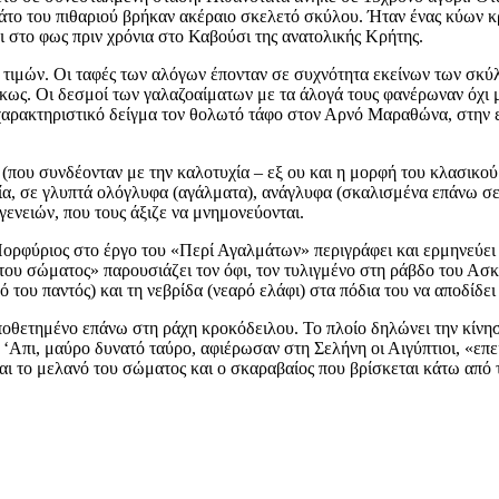
άτο του πιθαριού βρήκαν ακέραιο σκελετό σκύλου. Ήταν ένας κύων κρητ
ι στο φως πριν χρόνια στο Καβούσι της ανατολικής Κρήτης.
ε τιμών. Οι ταφές των αλόγων έπονταν σε συχνότητα εκείνων των σκύ
ως. Οι δεσμοί των γαλαζοαίματων με τα άλογά τους φανέρωναν όχι μ
χαρακτηριστικό δείγμα τον θολωτό τάφο στον Αρνό Μαραθώνα, στην ε
οι (που συνδέονταν με την καλοτυχία – εξ ου και η μορφή του κλασικο
ία, σε γλυπτά ολόγλυφα (αγάλματα), ανάγλυφα (σκαλισμένα επάνω σε 
γενειών, που τους άξιζε να μνημονεύονται.
Πορφύριος στο έργο του «Περί Αγαλμάτων» περιγράφει και ερμηνεύει
 του σώματος» παρουσιάζει τον όφι, τον τυλιγμένο στη ράβδο του Ασ
 του παντός) και τη νεβρίδα (νεαρό ελάφι) στα πόδια του να αποδίδε
ποθετημένο επάνω στη ράχη κροκόδειλου. Το πλοίο δηλώνει την κίνησ
 ‘Απι, μαύρο δυνατό ταύρο, αφιέρωσαν στη Σελήνη οι Αιγύπτιοι, «επει
 και το μελανό του σώματος και ο σκαραβαίος που βρίσκεται κάτω απ