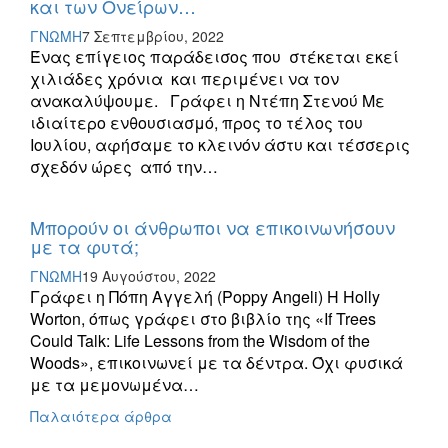
και των Ονείρων…
ΓΝΩΜΗ
7 Σεπτεμβρίου, 2022
Ένας επίγειος παράδεισος που στέκεται εκεί
χιλιάδες χρόνια και περιμένει να τον
ανακαλύψουμε. Γράφει η Ντέπη Στενού Με
ιδιαίτερο ενθουσιασμό, προς το τέλος του
Ιουλίου, αφήσαμε το κλεινόν άστυ και τέσσερις
σχεδόν ώρες από την…
Μπορούν οι άνθρωποι να επικοινωνήσουν
με τα φυτά;
ΓΝΩΜΗ
19 Αυγούστου, 2022
Γράφει η Πόπη Αγγελή (Poppy Angeli) Η Holly
Worton, όπως γράφει στο βιβλίο της «If Trees
Could Talk: Life Lessons from the Wisdom of the
Woods», επικοινωνεί με τα δέντρα. Όχι φυσικά
με τα μεμονωμένα…
Πλοήγηση
Παλαιότερα άρθρα