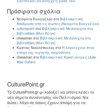
εαυτόν-και αν αντέχεις μάθε τον»
Πρόσφατα σχόλια
Νεοφύτα Ευαγγέλου
στο
Βιβλιοκριτική:
Απόδραση από τις σιωπές (Νεοφύτα Ευαγγέλου)
culturepoint
στο
Βιβλιοκριτική: Μεσάνυχτα στη
βιβλιοθήκη (Ματ Χέιγκ)
chessman
στο
Βιβλιοκριτική: Μεσάνυχτα στη
βιβλιοθήκη (Ματ Χέιγκ)
Κώστας Νικολόπουλος
στο
Η λογοτεχνία στην
εποχή της τεχνητής νοημοσύνης
chessman
στο
Βιβλιοκριτική: Κακοί άντρες (Julie
Mae Cohen)
CulturePoint.gr
Το CulturePoint.gr φιλοδοξεί να αποτελέσει το
νέο σημείο συνάντησης του Πολιτισμού. Να
δώσει λόγο σε όσους έχουν άποψη για τα