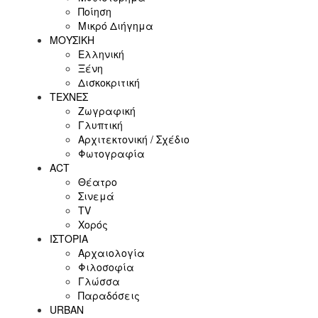
Ποίηση
Μικρό Διήγημα
ΜΟΥΣΙΚΗ
Ελληνική
Ξένη
Δισκοκριτική
ΤΕΧΝΕΣ
Ζωγραφική
Γλυπτική
Αρχιτεκτονική / Σχέδιο
Φωτογραφία
ACT
Θέατρο
Σινεμά
ΤV
Χορός
ΙΣΤΟΡΙΑ
Αρχαιολογία
Φιλοσοφία
Γλώσσα
Παραδόσεις
URBAN