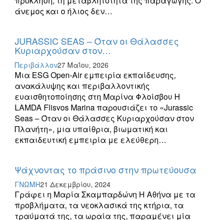
πρόκληση, τη μεταβλητότητα της παραγωγής. Ο
άνεμος και ο ήλιος δεν…
JURASSIC SEAS – Όταν οι Θάλασσες
Κυριαρχούσαν στον…
Περιβάλλον
27 Μαΐου, 2026
Μια ESG Open-Air εμπειρία εκπαίδευσης,
ανακάλυψης και περιβαλλοντικής
ευαισθητοποίησης στη Μαρίνα Φλοίσβου Η
LAMDA Flisvos Marina παρουσιάζει το «Jurassic
Seas – Όταν οι Θάλασσες Κυριαρχούσαν στον
Πλανήτη», μια υπαίθρια, βιωματική και
εκπαιδευτική εμπειρία με ελεύθερη…
Ψάχνοντας το πράσινο στην πρωτεύουσα
ΓΝΩΜΗ
21 Δεκεμβρίου, 2024
Γράφει η Μαρία Σκαμπαρδώνη Η Αθήνα με τα
προβλήματα, τα νεοκλασικά της κτήρια, τα
τραύματά της, τα ωραία της, παραμένει μία