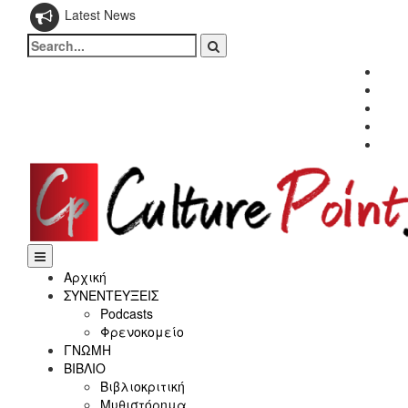
Latest News
Search
for:
Fac
Twitt
Inst
Link
Yout
Αρχική
ΣΥΝΕΝΤΕΥΞΕΙΣ
Podcasts
Φρενοκομείο
ΓΝΩΜΗ
ΒΙΒΛΙΟ
Βιβλιοκριτική
Μυθιστόρημα