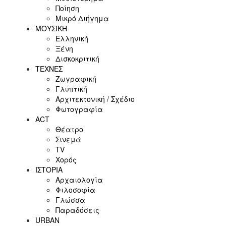
Ποίηση
Μικρό Διήγημα
ΜΟΥΣΙΚΗ
Ελληνική
Ξένη
Δισκοκριτική
ΤΕΧΝΕΣ
Ζωγραφική
Γλυπτική
Αρχιτεκτονική / Σχέδιο
Φωτογραφία
ACT
Θέατρο
Σινεμά
ΤV
Χορός
ΙΣΤΟΡΙΑ
Αρχαιολογία
Φιλοσοφία
Γλώσσα
Παραδόσεις
URBAN