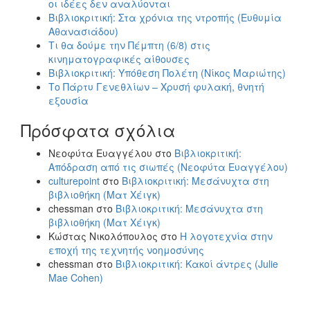
οι ιδέες δεν αναλύονται
Βιβλιοκριτική: Στα χρόνια της ντροπής (Ευθυμία
Αθανασιάδου)
Τι θα δούμε την Πέμπτη (6/8) στις
κινηματογραφικές αίθουσες
Βιβλιοκριτική: Υπόθεση Πολέτη (Νίκος Μαριώτης)
Το Πάρτυ Γενεθλίων – Χρυσή φυλακή, θνητή
εξουσία
Πρόσφατα σχόλια
Νεοφύτα Ευαγγέλου
στο
Βιβλιοκριτική:
Απόδραση από τις σιωπές (Νεοφύτα Ευαγγέλου)
culturepoint
στο
Βιβλιοκριτική: Μεσάνυχτα στη
βιβλιοθήκη (Ματ Χέιγκ)
chessman
στο
Βιβλιοκριτική: Μεσάνυχτα στη
βιβλιοθήκη (Ματ Χέιγκ)
Κώστας Νικολόπουλος
στο
Η λογοτεχνία στην
εποχή της τεχνητής νοημοσύνης
chessman
στο
Βιβλιοκριτική: Κακοί άντρες (Julie
Mae Cohen)