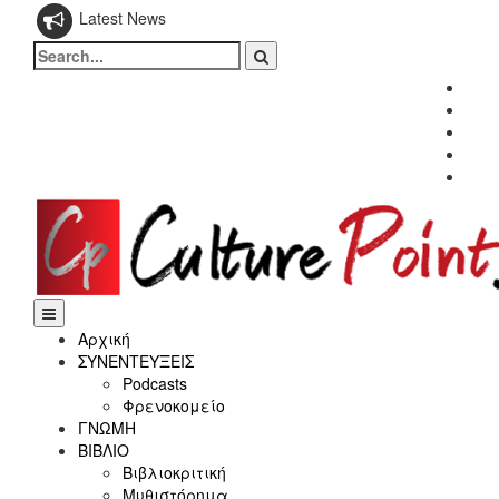
Latest News
Search
for:
Fac
Twitt
Inst
Link
Yout
Αρχική
ΣΥΝΕΝΤΕΥΞΕΙΣ
Podcasts
Φρενοκομείο
ΓΝΩΜΗ
ΒΙΒΛΙΟ
Βιβλιοκριτική
Μυθιστόρημα