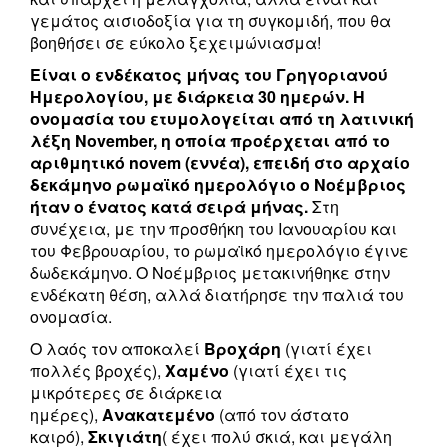
γεμάτος αισιοδοξία για τη συγκομιδή, που θα
βοηθήσει σε εύκολο ξεχειμώνιασμα!
Είναι ο ενδέκατος μήνας του Γρηγοριανού
Ημερολογίου, με διάρκεια 30 ημερών. Η
ονομασία του ετυμολογείται από τη λατινική
λέξη November, η οποία προέρχεται από το
αριθμητικό novem (εννέα), επειδή στο αρχαίο
δεκάμηνο ρωμαϊκό ημερολόγιο ο Νοέμβριος
ήταν ο ένατος κατά σειρά μήνας.
Στη
συνέχεια, με την προσθήκη του Ιανουαρίου και
του Φεβρουαρίου, το ρωμαϊκό ημερολόγιο έγινε
δωδεκάμηνο. Ο Νοέμβριος μετακινήθηκε στην
ενδέκατη θέση, αλλά διατήρησε την παλιά του
ονομασία.
Ο λαός τον αποκαλεί
Βροχάρη
(γιατί έχει
πολλές βροχές),
Χαμένο
(γιατί έχει τις
μικρότερες σε διάρκεια
ημέρες),
Ανακατεμένο
(από τον άστατο
καιρό),
Σκιγιάτη
( έχει πολύ σκιά, και μεγάλη