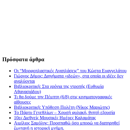
Πρόσφατα άρθρα
Οι “Μορφοπλαστικές Αναπλάσεις” του Κώστα Ευαγγελάτου
Γιώργος Δήμος: Διηγήματα «ιδεών», στα οποία οι ιδέες δεν
αναλύονται
Βιβλιοκριτική: Στα χρόνια της ντροπής (Ευθυμία
Αθανασιάδου)
Τι θα δούμε την Πέμπτη (6/8) στις κινηματογραφικές
αίθουσες
Βιβλιοκριτική: Υπόθεση Πολέτη (Νίκος Μαριώτης)
Το Πάρτυ Γενεθλίων – Χρυσή φυλακή, θνητή εξουσία
10ες Διεθνείς Μουσικές Ημέρες Καλαμάτας
Αιμίλιος Σαμόλης: Προσπαθώ όσο μπορώ να διατηρηθεί
ζωντανή η ιστορική μνήμη.