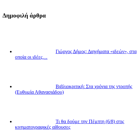
Δημοφιλή άρθρα
Γιώργος Δήμος: Διηγήματα «ιδεών», στα
οποία οι ιδέες…
Βιβλιοκριτική: Στα χρόνια της ντροπής
(Ευθυμία Αθανασιάδου)
Τι θα δούμε την Πέμπτη (6/8) στις
κινηματογραφικές αίθουσες