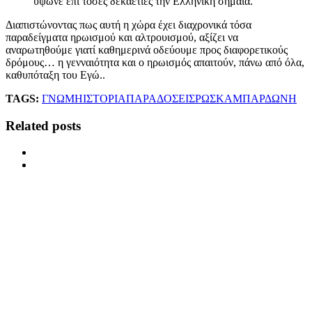
ύψωνε επί τόσες δεκαετίες την Ελληνική σημαία.
Διαπιστώνοντας πως αυτή η χώρα έχει διαχρονικά τόσα
παραδείγματα ηρωισμού και αλτρουισμού, αξίζει να
αναρωτηθούμε γιατί καθημερινά οδεύουμε προς διαφορετικούς
δρόμους… η γενναιότητα και ο ηρωισμός απαιτούν, πάνω από όλα,
καθυπόταξη του Εγώ..
TAGS:
ΓΝΩΜΗ
ΙΣΤΟΡΙΑ
ΠΑΡΑΔΟΣΕΙΣ
ΡΩ
ΣΚΑΜΠΑΡΔΩΝΗ
Related posts