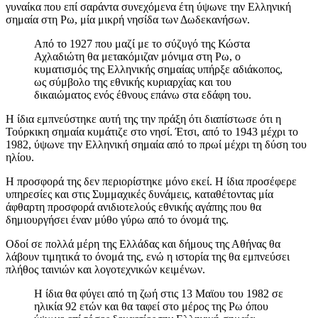
γυναίκα που επί σαράντα συνεχόμενα έτη ύψωνε την Ελληνική
σημαία στη Ρω, μία μικρή νησίδα των Δωδεκανήσων.
Από το 1927 που μαζί με το σύζυγό της Κώστα
Αχλαδιώτη θα μετακόμιζαν μόνιμα στη Ρω, ο
κυματισμός της Ελληνικής σημαίας υπήρξε αδιάκοπος,
ως σύμβολο της εθνικής κυριαρχίας και του
δικαιώματος ενός έθνους επάνω στα εδάφη του.
Η ίδια εμπνεύστηκε αυτή της την πράξη ότι διαπίστωσε ότι η
Τούρκικη σημαία κυμάτιζε στο νησί. Έτσι, από το 1943 μέχρι το
1982, ύψωνε την Ελληνική σημαία από το πρωί μέχρι τη δύση του
ηλίου.
Η προσφορά της δεν περιορίστηκε μόνο εκεί. Η ίδια προσέφερε
υπηρεσίες και στις Συμμαχικές δυνάμεις, καταθέτοντας μία
άφθαρτη προσφορά ανιδιοτελούς εθνικής αγάπης που θα
δημιουργήσει έναν μύθο γύρω από το όνομά της.
Οδοί σε πολλά μέρη της Ελλάδας και δήμους της Αθήνας θα
λάβουν τιμητικά το όνομά της, ενώ η ιστορία της θα εμπνεύσει
πλήθος ταινιών και λογοτεχνικών κειμένων.
Η ίδια θα φύγει από τη ζωή στις 13 Μαϊου του 1982 σε
ηλικία 92 ετών και θα ταφεί στο μέρος της Ρω όπου