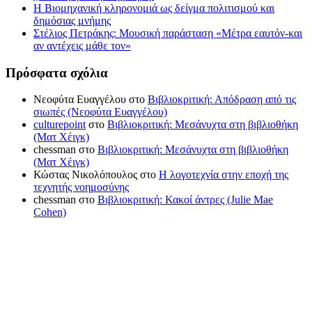
Η Βιομηχανική κληρονομιά ως δείγμα πολιτισμού και
δημόσιας μνήμης
Στέλιος Πετράκης: Μουσική παράσταση «Μέτρα εαυτόν-και
αν αντέχεις μάθε τον»
Πρόσφατα σχόλια
Νεοφύτα Ευαγγέλου
στο
Βιβλιοκριτική: Απόδραση από τις
σιωπές (Νεοφύτα Ευαγγέλου)
culturepoint
στο
Βιβλιοκριτική: Μεσάνυχτα στη βιβλιοθήκη
(Ματ Χέιγκ)
chessman
στο
Βιβλιοκριτική: Μεσάνυχτα στη βιβλιοθήκη
(Ματ Χέιγκ)
Κώστας Νικολόπουλος
στο
Η λογοτεχνία στην εποχή της
τεχνητής νοημοσύνης
chessman
στο
Βιβλιοκριτική: Κακοί άντρες (Julie Mae
Cohen)