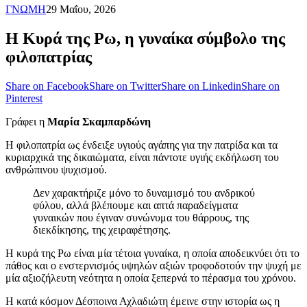
ΓΝΩΜΗ
29 Μαΐου, 2026
Η Κυρά της Ρω, η γυναίκα σύμβολο της
φιλοπατρίας
Share on Facebook
Share on Twitter
Share on Linkedin
Share on
Pinterest
Γράφει η
Μαρία Σκαμπαρδώνη
Η φιλοπατρία ως ένδειξε υγιούς αγάπης για την πατρίδα και τα
κυριαρχικά της δικαιώματα, είναι πάντοτε υγιής εκδήλωση του
ανθρώπινου ψυχισμού.
Δεν χαρακτήριζε μόνο το δυναμισμό του ανδρικού
φύλου, αλλά βλέπουμε και απτά παραδείγματα
γυναικών που έγιναν συνώνυμα του θάρρους, της
διεκδίκησης, της χειραφέτησης.
Η κυρά της Ρω είναι μία τέτοια γυναίκα, η οποία αποδεικνύει ότι το
πάθος και ο ενστερνισμός υψηλών αξιών τροφοδοτούν την ψυχή με
μία αξιοζήλευτη νεότητα η οποία ξεπερνά το πέρασμα του χρόνου.
Η κατά κόσμον Δέσποινα Αχλαδιώτη έμεινε στην ιστορία ως η