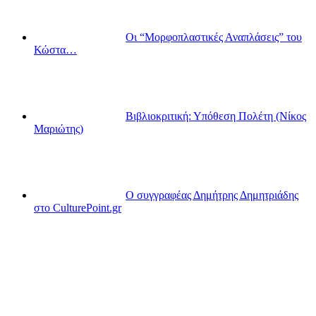
Οι “Μορφοπλαστικές Αναπλάσεις” του
Κώστα…
Βιβλιοκριτική: Υπόθεση Πολέτη (Νίκος
Μαριώτης)
Ο συγγραφέας Δημήτρης Δημητριάδης
στο CulturePoint.gr