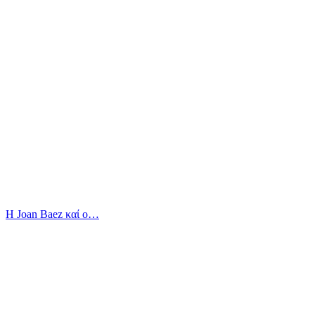
Η Joan Baez καί ο…