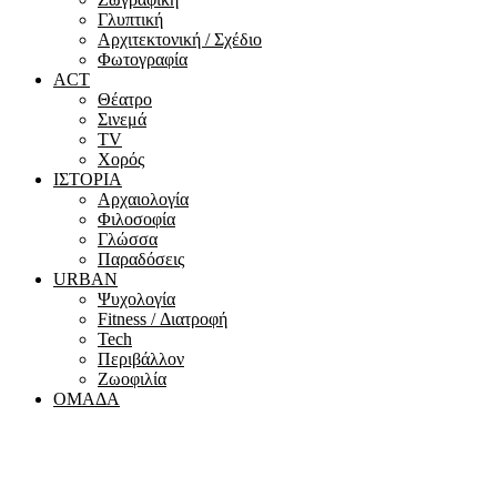
Γλυπτική
Αρχιτεκτονική / Σχέδιο
Φωτογραφία
ACT
Θέατρο
Σινεμά
ΤV
Χορός
ΙΣΤΟΡΙΑ
Αρχαιολογία
Φιλοσοφία
Γλώσσα
Παραδόσεις
URBAN
Ψυχολογία
Fitness / Διατροφή
Tech
Περιβάλλον
Ζωοφιλία
ΟΜΑΔΑ