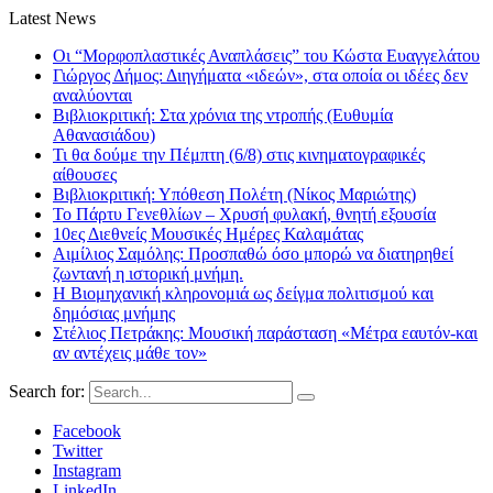
Latest News
Οι “Μορφοπλαστικές Αναπλάσεις” του Κώστα Ευαγγελάτου
Γιώργος Δήμος: Διηγήματα «ιδεών», στα οποία οι ιδέες δεν
αναλύονται
Βιβλιοκριτική: Στα χρόνια της ντροπής (Ευθυμία
Αθανασιάδου)
Τι θα δούμε την Πέμπτη (6/8) στις κινηματογραφικές
αίθουσες
Βιβλιοκριτική: Υπόθεση Πολέτη (Νίκος Μαριώτης)
Το Πάρτυ Γενεθλίων – Χρυσή φυλακή, θνητή εξουσία
10ες Διεθνείς Μουσικές Ημέρες Καλαμάτας
Αιμίλιος Σαμόλης: Προσπαθώ όσο μπορώ να διατηρηθεί
ζωντανή η ιστορική μνήμη.
Η Βιομηχανική κληρονομιά ως δείγμα πολιτισμού και
δημόσιας μνήμης
Στέλιος Πετράκης: Μουσική παράσταση «Μέτρα εαυτόν-και
αν αντέχεις μάθε τον»
Search for:
Facebook
Twitter
Instagram
LinkedIn