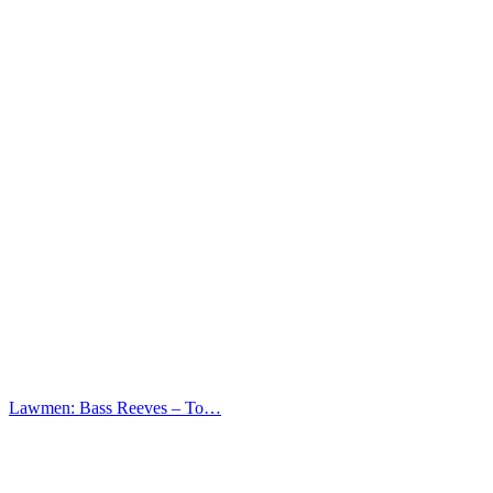
Lawmen: Bass Reeves – Το…