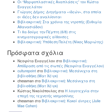
Οι “Μορφοπλαστικές Αναπλάσεις” του Κώστα
Ευαγγελάτου
Γιώργος Δήμος: Διηγήματα «ιδεών», στα οποία
οι ιδέες δεν αναλύονται
Βιβλιοκριτική: Στα χρόνια της ντροπής (Ευθυμία
Αθανασιάδου)
Τι θα δούμε την Πέμπτη (6/8) στις
κινηματογραφικές αίθουσες
Βιβλιοκριτική: Υπόθεση Πολέτη (Νίκος Μαριώτης)
Πρόσφατα σχόλια
Νεοφύτα Ευαγγέλου
στο
Βιβλιοκριτική:
Απόδραση από τις σιωπές (Νεοφύτα Ευαγγέλου)
culturepoint
στο
Βιβλιοκριτική: Μεσάνυχτα στη
βιβλιοθήκη (Ματ Χέιγκ)
chessman
στο
Βιβλιοκριτική: Μεσάνυχτα στη
βιβλιοθήκη (Ματ Χέιγκ)
Κώστας Νικολόπουλος
στο
Η λογοτεχνία στην
εποχή της τεχνητής νοημοσύνης
chessman
στο
Βιβλιοκριτική: Κακοί άντρες (Julie
Mae Cohen)