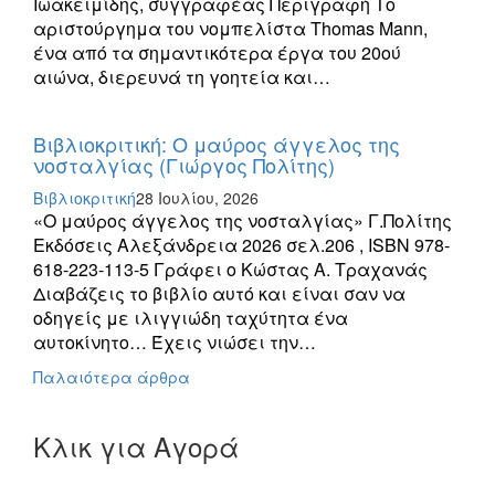
Ιωακειμίδης, συγγραφέας Περιγραφή Το
αριστούργημα του νομπελίστα Thomas Mann,
ένα από τα σημαντικότερα έργα του 20ού
αιώνα, διερευνά τη γοητεία και…
Βιβλιοκριτική: Ο μαύρος άγγελος της
νοσταλγίας (Γιώργος Πολίτης)
Βιβλιοκριτική
28 Ιουλίου, 2026
«Ο μαύρος άγγελος της νοσταλγίας» Γ.Πολίτης
Εκδόσεις Αλεξάνδρεια 2026 σελ.206 , ISBN 978-
618-223-113-5 Γράφει ο Κώστας Α. Τραχανάς
Διαβάζεις το βιβλίο αυτό και είναι σαν να
οδηγείς με ιλιγγιώδη ταχύτητα ένα
αυτοκίνητο… Έχεις νιώσει την…
Πλοήγηση
Παλαιότερα άρθρα
άρθρων
Κλικ για Αγορά