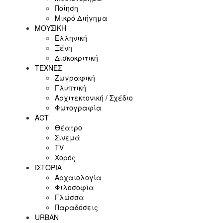
Ποίηση
Μικρό Διήγημα
ΜΟΥΣΙΚΗ
Ελληνική
Ξένη
Δισκοκριτική
ΤΕΧΝΕΣ
Ζωγραφική
Γλυπτική
Αρχιτεκτονική / Σχέδιο
Φωτογραφία
ACT
Θέατρο
Σινεμά
ΤV
Χορός
ΙΣΤΟΡΙΑ
Αρχαιολογία
Φιλοσοφία
Γλώσσα
Παραδόσεις
URBAN