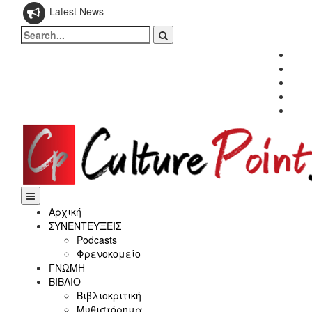
Latest News
Search
for:
Fac
Twitt
Inst
Link
Yout
Αρχική
ΣΥΝΕΝΤΕΥΞΕΙΣ
Podcasts
Φρενοκομείο
ΓΝΩΜΗ
ΒΙΒΛΙΟ
Βιβλιοκριτική
Μυθιστόρημα