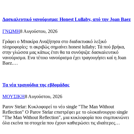
Δασκαλευτικό νανούρισμα: Honest Lullaby, από την Joan Baez
ΓΝΩΜΗ
8 Αυγούστου, 2026
Γράφει ο Μπακίρα Αναζήτησα στο διαδικτυακό λεξικό
πληροφορίες: τι ακριβώς σημαίνει honest lullaby; Τά πού βρήκα,
στην γλώσσα μας κάπως έτσι θα τα συνόψιζα: δασκαλευτικό
νανούρισμα. Ενα τέτοιο νανούρισμα έχει τραγουγήσει καί η Joan
Baez.…
Τα νέα τραγούδια της εβδομάδας
ΜΟΥΣΙΚΗ
8 Αυγούστου, 2026
Parov Stelar: Κυκλοφορεί το νέο single "The Man Without
Reflection" Ο Parov Stelar επιστρέφει με το ολοκαίνουργιο single
"The Man Without Reflection", μια κυκλοφορία που συμπυκνώνει
όλα εκείνα τα στοιχεία που έχουν καθιερώσει τις ιδιαίτερες…