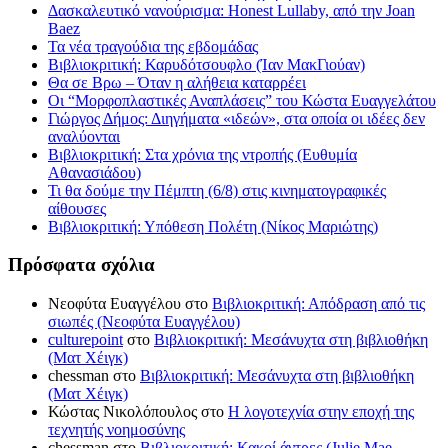
Δασκαλευτικό νανούρισμα: Honest Lullaby, από την Joan
Baez
Τα νέα τραγούδια της εβδομάδας
Βιβλιοκριτική: Καρυδότσουφλο (Ίαν ΜακΓιούαν)
Θα σε Βρω – Όταν η αλήθεια καταρρέει
Οι “Μορφοπλαστικές Αναπλάσεις” του Κώστα Ευαγγελάτου
Γιώργος Δήμος: Διηγήματα «ιδεών», στα οποία οι ιδέες δεν
αναλύονται
Βιβλιοκριτική: Στα χρόνια της ντροπής (Ευθυμία
Αθανασιάδου)
Τι θα δούμε την Πέμπτη (6/8) στις κινηματογραφικές
αίθουσες
Βιβλιοκριτική: Υπόθεση Πολέτη (Νίκος Μαριώτης)
Πρόσφατα σχόλια
Νεοφύτα Ευαγγέλου
στο
Βιβλιοκριτική: Απόδραση από τις
σιωπές (Νεοφύτα Ευαγγέλου)
culturepoint
στο
Βιβλιοκριτική: Μεσάνυχτα στη βιβλιοθήκη
(Ματ Χέιγκ)
chessman
στο
Βιβλιοκριτική: Μεσάνυχτα στη βιβλιοθήκη
(Ματ Χέιγκ)
Κώστας Νικολόπουλος
στο
Η λογοτεχνία στην εποχή της
τεχνητής νοημοσύνης
chessman
στο
Βιβλιοκριτική: Κακοί άντρες (Julie Mae