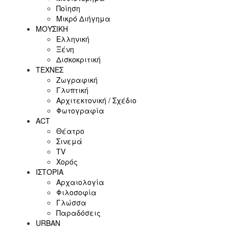
Ποίηση
Μικρό Διήγημα
ΜΟΥΣΙΚΗ
Ελληνική
Ξένη
Δισκοκριτική
ΤΕΧΝΕΣ
Ζωγραφική
Γλυπτική
Αρχιτεκτονική / Σχέδιο
Φωτογραφία
ACT
Θέατρο
Σινεμά
ΤV
Χορός
ΙΣΤΟΡΙΑ
Αρχαιολογία
Φιλοσοφία
Γλώσσα
Παραδόσεις
URBAN