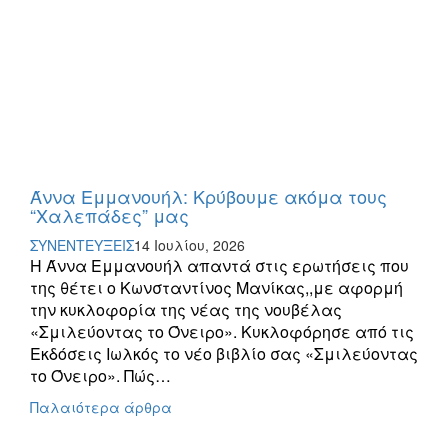
Άννα Εμμανουήλ: Κρύβουμε ακόμα τους
“Χαλεπάδες” μας
ΣΥΝΕΝΤΕΥΞΕΙΣ
14 Ιουλίου, 2026
Η Άννα Εμμανουήλ απαντά στις ερωτήσεις που
της θέτει ο Κωνσταντίνος Μανίκας,,με αφορμή
την κυκλοφορία της νέας της νουβέλας
«Σμιλεύοντας το Όνειρο». Κυκλοφόρησε από τις
Εκδόσεις Ιωλκός το νέο βιβλίο σας «Σμιλεύοντας
το Όνειρο». Πώς…
Πλοήγηση
Παλαιότερα άρθρα
άρθρων