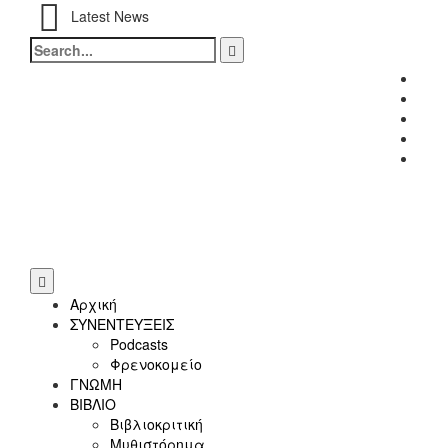
Latest News
Search
for:
Fac
Twitt
Inst
Link
Yout
Αρχική
ΣΥΝΕΝΤΕΥΞΕΙΣ
Podcasts
Φρενοκομείο
ΓΝΩΜΗ
ΒΙΒΛΙΟ
Βιβλιοκριτική
Μυθιστόρημα