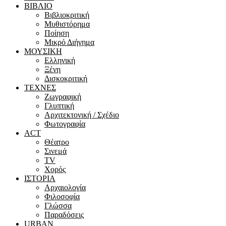
ΒΙΒΛΙΟ
Βιβλιοκριτική
Μυθιστόρημα
Ποίηση
Μικρό Διήγημα
ΜΟΥΣΙΚΗ
Ελληνική
Ξένη
Δισκοκριτική
ΤΕΧΝΕΣ
Ζωγραφική
Γλυπτική
Αρχιτεκτονική / Σχέδιο
Φωτογραφία
ACT
Θέατρο
Σινεμά
ΤV
Χορός
ΙΣΤΟΡΙΑ
Αρχαιολογία
Φιλοσοφία
Γλώσσα
Παραδόσεις
URBAN