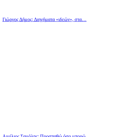
Γιώργος Δήμος: Διηγήματα «ιδεών», στα…
Αιμίλιος Σαμόλης: Προσπαθώ όσο μπορώ…