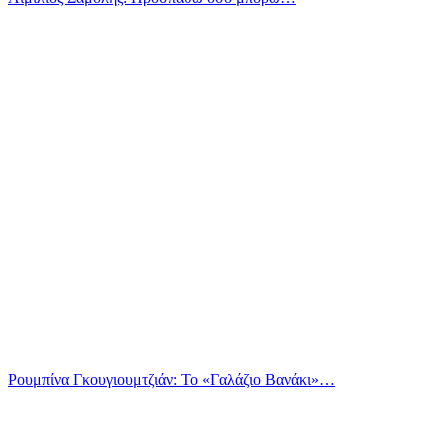
Ρουμπίνα Γκουγιουμτζιάν: Το «Γαλάζιο Βανάκι»…