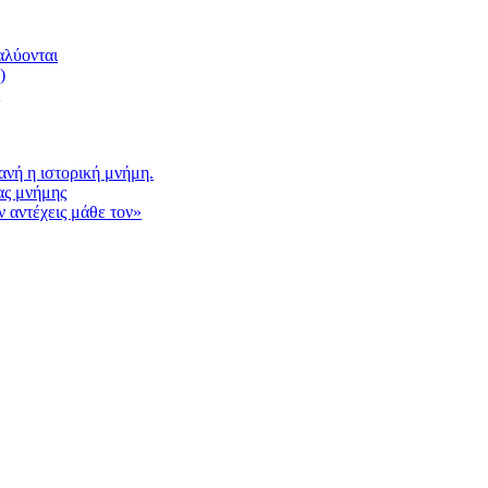
αλύονται
)
νή η ιστορική μνήμη.
ας μνήμης
 αντέχεις μάθε τον»