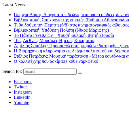
Latest News
Γιώργος Δήμος: Διηγήματα «ιδεών», στα οποία οι ιδέες δεν αν
Βιβλιοκριτική: Στα χρόνια της ντροπής (Ευθυμία Αθανασιάδου
Τι θα δούμε την Πέμπτη (6/8) στις κινηματογραφικές αίθουσες
Βιβλιοκριτική: Υπόθεση Πολέτη (Νίκος Μαριώτης)
Το Πάρτυ Γενεθλίων – Χρυσή φυλακή, θνητή εξουσία
10ες Διεθνείς Μουσικές Ημέρες Καλαμάτας
Αιμίλιος Σαμόλης: Προσπαθώ όσο μπορώ να διατηρηθεί ζωντα
Η Βιομηχανική κληρονομιά ως δείγμα πολιτισμού και δημόσι
Στέλιος Πετράκης: Μουσική παράσταση «Μέτρα εαυτόν-και αν
Ο καλλιτέχνης που δοκίμασε κάθε ναρκωτικό
Search for:
Facebook
Twitter
Instagram
LinkedIn
Youtube