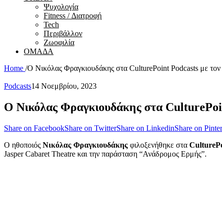
Ψυχολογία
Fitness / Διατροφή
Tech
Περιβάλλον
Ζωοφιλία
ΟΜΑΔΑ
Home
/
Ο Νικόλας Φραγκιουδάκης στα CulturePoint Podcasts με το
Podcasts
14 Νοεμβρίου, 2023
Ο Νικόλας Φραγκιουδάκης στα CulturePoi
Share on Facebook
Share on Twitter
Share on Linkedin
Share on Pinter
Ο ηθοποιός
Νικόλας Φραγκιουδάκης
φιλοξενήθηκε στα
CulturePo
Jasper Cabaret Theatre και την παράσταση “Ανάδρομος Ερμής”.