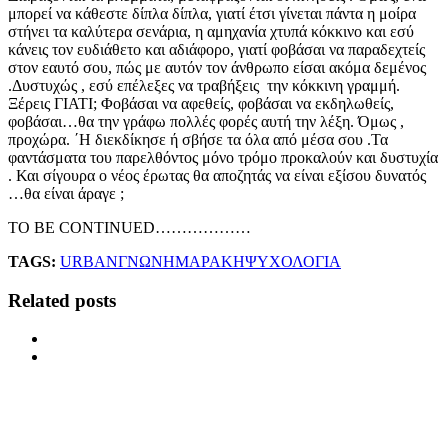
μπορεί να κάθεστε δίπλα δίπλα, γιατί έτσι γίνεται πάντα η μοίρα
στήνει τα καλύτερα σενάρια, η αμηχανία χτυπά κόκκινο και εσύ
κάνεις τον ευδιάθετο και αδιάφορο, γιατί φοβάσαι να παραδεχτείς
στον εαυτό σου, πώς με αυτόν τον άνθρωπο είσαι ακόμα δεμένος
.Δυστυχώς , εσύ επέλεξες να τραβήξεις την κόκκινη γραμμή.
Ξέρεις ΓΙΑΤΙ; Φοβάσαι να αφεθείς, φοβάσαι να εκδηλωθείς,
φοβάσαι…θα την γράφω πολλές φορές αυτή την λέξη. Όμως ,
προχώρα. ΄Η διεκδίκησε ή σβήσε τα όλα από μέσα σου .Τα
φαντάσματα του παρελθόντος μόνο τρόμο προκαλούν και δυστυχία
. Και σίγουρα ο νέος έρωτας θα αποζητάς να είναι εξίσου δυνατός
…θα είναι άραγε ;
TO BE CONTINUED………………
TAGS:
URBAN
ΓΝΩΝΗ
ΜΑΡΑΚΗ
ΨΥΧΟΛΟΓΙΑ
Related posts