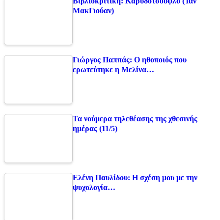
Βιβλιοκριτική: Καρυδότσουφλο (Ίαν
ΜακΓιούαν)
Γιώργος Παππάς: Ο ηθοποιός που
ερωτεύτηκε η Μελίνα…
Τα νούμερα τηλεθέασης της χθεσινής
ημέρας (11/5)
Ελένη Παυλίδου: Η σχέση μου με την
ψυχολογία…