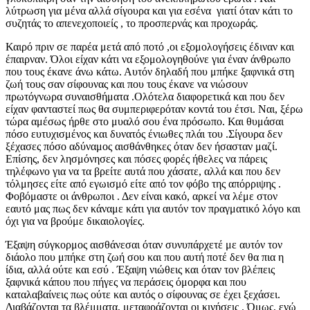
λύτρωση για μένα αλλά σίγουρα και για εσένα γιατί όταν κάτι το
συζητάς το απενεχοποιείς , το προσπερνάς και προχωράς.
Καιρό πριν σε παρέα μετά από ποτό ,οι εξομολογήσεις έδιναν και
έπαιρναν. Όλοι είχαν κάτι να εξομολογηθούνε για έναν άνθρωπο
που τους έκανε άνω κάτω. Αυτόν δηλαδή που μπήκε ξαφνικά στη
ζωή τους σαν σίφουνας και που τους έκανε να νιώσουν
πρωτόγνωρα συναισθήματα .Ολότελα διαφορετικά και που δεν
είχαν φανταστεί πως θα συμπεριφερόταν κοντά του έτσι. Ναι, ξέρω
τώρα αμέσως ήρθε στο μυαλό σου ένα πρόσωπο. Και θυμάσαι
πόσο ευτυχισμένος και δυνατός ένιωθες πλάι του .Σίγουρα δεν
ξέχασες πόσο αδύναμος αισθάνθηκες όταν δεν ήσασταν μαζί.
Επίσης, δεν λησμόνησες και πόσες φορές ήθελες να πάρεις
τηλέφωνο για να τα βρείτε αυτά που χάσατε, αλλά και που δεν
τόλμησες είτε από εγωισμό είτε από τον φόβο της απόρριψης .
Φοβόμαστε οι άνθρωποι . Δεν είναι κακό, αρκεί να λέμε στον
εαυτό μας πως δεν κάναμε κάτι για αυτόν τον πραγματικό λόγο και
όχι για να βρούμε δικαιολογίες.
Έξαψη σύγκορμος αισθάνεσαι όταν συνυπάρχετέ με αυτόν τον
διάολο που μπήκε στη ζωή σου και που αυτή ποτέ δεν θα πια η
ίδια, αλλά ούτε και εσύ . Έξαψη νιώθεις και όταν τον βλέπεις
ξαφνικά κάπου που πήγες να περάσεις όμορφα και που
καταλαβαίνεις πως ούτε και αυτός ο σίφουνας σε έχει ξεχάσει.
Διαβάζονται τα βλέμματα, μεταφράζονται οι κινήσεις . Όμως, ενώ