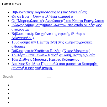
Latest News
Βιβλιοκριτική: Καρυδότσουφλο (Ίαν ΜακΓιούαν)
Θα σε Βρω – Όταν η αλήθεια καταρρέει
Οι “Μορφοπλαστικές Αναπλάσεις” του Κώστα Ευαγγελάτου
Γιώργος Δήμος: Διηγήματα «ιδεών», στα οποία οι ιδέες δεν
αναλύονται
Βιβλιοκριτική: Στα χρόνια της ντροπής (Ευθυμία
Αθανασιάδου)
Τι θα δούμε την Πέμπτη (6/8) στις κινηματογραφικές
αίθουσες
Βιβλιοκριτική: Υπόθεση Πολέτη (Νίκος Μαριώτης)
Το Πάρτυ Γενεθλίων – Χρυσή φυλακή, θνητή εξουσία
10ες Διεθνείς Μουσικές Ημέρες Καλαμάτας
Αιμίλιος Σαμόλης: Προσπαθώ όσο μπορώ να διατηρηθεί
ζωντανή η ιστορική μνήμη.
Search
for:
Facebook
Twitter
Instagram
LinkedIn
Youtube