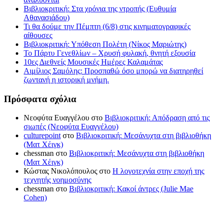
Βιβλιοκριτική: Στα χρόνια της ντροπής (Ευθυμία
Αθανασιάδου)
Τι θα δούμε την Πέμπτη (6/8) στις κινηματογραφικές
αίθουσες
Βιβλιοκριτική: Υπόθεση Πολέτη (Νίκος Μαριώτης)
Το Πάρτυ Γενεθλίων – Χρυσή φυλακή, θνητή εξουσία
10ες Διεθνείς Μουσικές Ημέρες Καλαμάτας
Αιμίλιος Σαμόλης: Προσπαθώ όσο μπορώ να διατηρηθεί
ζωντανή η ιστορική μνήμη.
Πρόσφατα σχόλια
Νεοφύτα Ευαγγέλου
στο
Βιβλιοκριτική: Απόδραση από τις
σιωπές (Νεοφύτα Ευαγγέλου)
culturepoint
στο
Βιβλιοκριτική: Μεσάνυχτα στη βιβλιοθήκη
(Ματ Χέιγκ)
chessman
στο
Βιβλιοκριτική: Μεσάνυχτα στη βιβλιοθήκη
(Ματ Χέιγκ)
Κώστας Νικολόπουλος
στο
Η λογοτεχνία στην εποχή της
τεχνητής νοημοσύνης
chessman
στο
Βιβλιοκριτική: Κακοί άντρες (Julie Mae
Cohen)