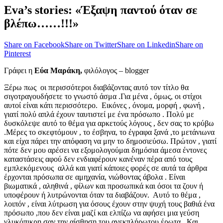
Eva’s stories: «Έξαψη παντού όταν σε
βλέπω……!!!»
Share on Facebook
Share on Twitter
Share on Linkedin
Share on
Pinterest
Γράφει η
Εύα Μαράκη,
φιλόλογος – blogger
Ξέρω πως οι περισσότεροι διαβάζοντας αυτό τον τίτλο θα
σιγοτραγουδήσετε το γνωστό άσμα .Για μένα , όμως, οι στίχοι
αυτοί είναι κάτι περισσότερο. Εικόνες , όνομα, μορφή , φωνή ,
γιατί πολύ απλά έχουν ταυτιστεί με ένα πρόσωπο . Πολύ με
δυσκόλεψε αυτό το θέμα για αρκετούς λόγους , δεν σας το κρύβω
.Μέρες το σκεφτόμουν , το έσβηνα, το έγραφα ξανά ,το μετάνιωνα
και είχα πάρει την απόφαση να μην το δημοσιεύσω. Πρώτον , γιατί
πότε δεν μου αρέσει να εξομολογούμαι δημόσια άμεσα έντονες
καταστάσεις αφού δεν ενδιαφέρουν κανέναν πέρα από τους
εμπλεκόμενους αλλά και γιατί κάποιες φορές σε αυτά τα άρθρα
έρχονται πρόσωπα σε αμηχανία, νιώθοντας άβολα . Είναι
βιωματικά , αληθινά , φίλων και προσωπικά και όσοι τα ζουν ή
υποφέρουν ή λυτρώνονται όταν τα διαβάζουν. Αυτό το θέμα ,
λοιπόν , είναι λύτρωση για όσους έχουν στην ψυχή τους βαθιά ένα
πρόσωπο ,που δεν είναι μαζί και ελπίζω να αφήσει μια γεύση
γλυκόπικρη σαν την αίσθηση του ανεκπλήρωτου έρωτα . Και