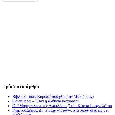
Πρόσφατα άρθρα
Βιβλιοκριτική: Καρυδότσουφλο (Ίαν ΜακΓιούαν)
Θα σε Βρω – Όταν η αλήθεια καταρρέει
Οι “Μορφοπλαστικές Αναπλάσεις” του Κώστα Ευαγγελάτου
Γιώργος Δήμος: Διηγήματα «ιδεών», στα οποία οι ιδέες δεν
αναλύονται