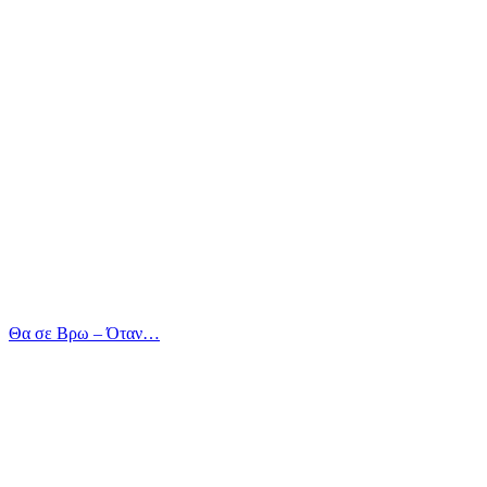
Θα σε Βρω – Όταν…