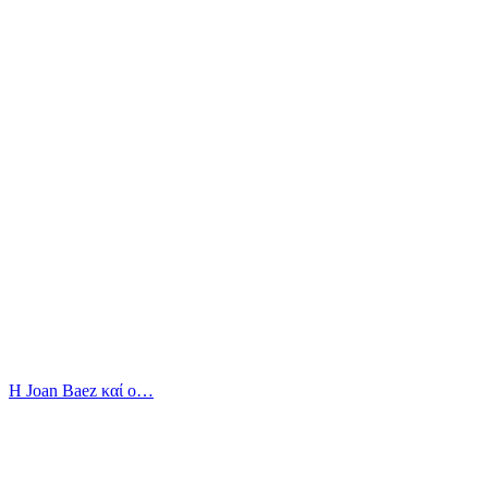
Η Joan Baez καί ο…