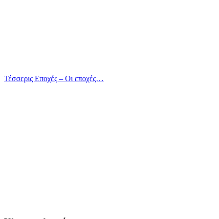
Τέσσερις Εποχές – Οι εποχές…