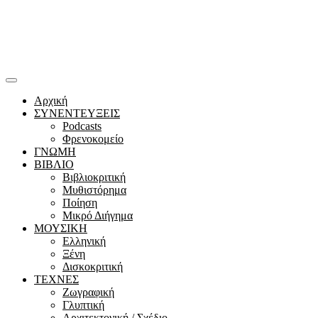
Αρχική
ΣΥΝΕΝΤΕΥΞΕΙΣ
Podcasts
Φρενοκομείο
ΓΝΩΜΗ
ΒΙΒΛΙΟ
Βιβλιοκριτική
Μυθιστόρημα
Ποίηση
Μικρό Διήγημα
ΜΟΥΣΙΚΗ
Ελληνική
Ξένη
Δισκοκριτική
ΤΕΧΝΕΣ
Ζωγραφική
Γλυπτική
Αρχιτεκτονική / Σχέδιο