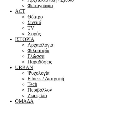
Φωτογραφία
ACT
Θέατρο
Σινεμά
ΤV
Χορός
ΙΣΤΟΡΙΑ
Αρχαιολογία
Φιλοσοφία
Γλώσσα
Παραδόσεις
URBAN
Ψυχολογία
Fitness / Διατροφή
Tech
Περιβάλλον
Ζωοφιλία
ΟΜΑΔΑ