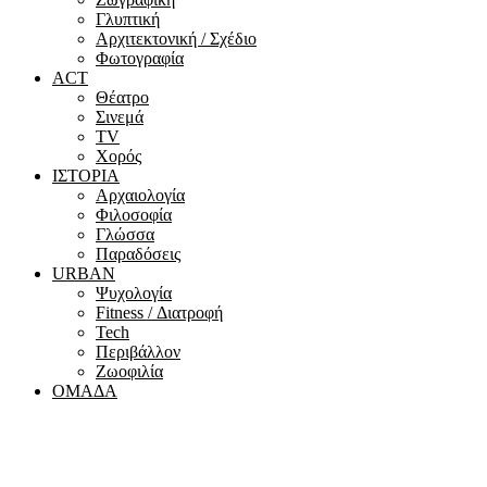
Γλυπτική
Αρχιτεκτονική / Σχέδιο
Φωτογραφία
ACT
Θέατρο
Σινεμά
ΤV
Χορός
ΙΣΤΟΡΙΑ
Αρχαιολογία
Φιλοσοφία
Γλώσσα
Παραδόσεις
URBAN
Ψυχολογία
Fitness / Διατροφή
Tech
Περιβάλλον
Ζωοφιλία
ΟΜΑΔΑ