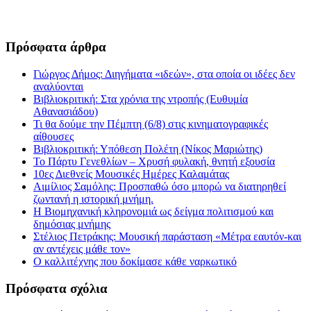
Πρόσφατα άρθρα
Γιώργος Δήμος: Διηγήματα «ιδεών», στα οποία οι ιδέες δεν
αναλύονται
Βιβλιοκριτική: Στα χρόνια της ντροπής (Ευθυμία
Αθανασιάδου)
Τι θα δούμε την Πέμπτη (6/8) στις κινηματογραφικές
αίθουσες
Βιβλιοκριτική: Υπόθεση Πολέτη (Νίκος Μαριώτης)
Το Πάρτυ Γενεθλίων – Χρυσή φυλακή, θνητή εξουσία
10ες Διεθνείς Μουσικές Ημέρες Καλαμάτας
Αιμίλιος Σαμόλης: Προσπαθώ όσο μπορώ να διατηρηθεί
ζωντανή η ιστορική μνήμη.
Η Βιομηχανική κληρονομιά ως δείγμα πολιτισμού και
δημόσιας μνήμης
Στέλιος Πετράκης: Μουσική παράσταση «Μέτρα εαυτόν-και
αν αντέχεις μάθε τον»
Ο καλλιτέχνης που δοκίμασε κάθε ναρκωτικό
Πρόσφατα σχόλια