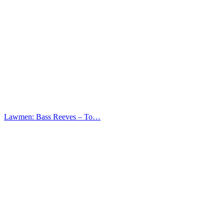
Lawmen: Bass Reeves – Το…