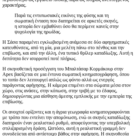
χαρακτήρας.
Παρά τις εντυπωσιακές εικόνες της φύσης και τη
σωματική ένταση που διατηρείται σε αρκετές σκηνές,
η ιστορία δεν εμβαθύνει όσο θα περίμενε κανείς στην
ψυχολογία της ηρωίδας.
Η Σάσα παραμένει εγκλωβισμένη ανάμεσα σε δύο αφηγηματικές
κατευθύνσεις, από τη μία, μια μελέτη πάνω στο πένθος και την
επιβίωση, και από την άλλη, ένα τυπικό θρίλερ καταδίωξης. Αυτή η
διττότητα δεν ισορροπεί ποτέ πλήρως.
Η σκηνοθετική προσέγγιση του Μπαλτάσαρ Κορμάκουρ στην
Apex βασίζεται σε μια έντονα σωματική κινηματογράφηση, όπου
το τοπίο δεν λειτουργεί απλώς ως φόντο αλλά ως ενεργός
παράγοντας αφήγησης. Η κάμερα επιμένει στα σώματα μέσα στον
χώρο, στις ανάσες, στην κόπωση, στην τριβή με το έδαφος,
δημιουργώντας μια αίσθηση άμεσης εμπλοκής με την εμπειρία της
επιβίωσης.
Οι ανοιχτοί ορίζοντες και η άγρια γεωγραφία κινηματογραφούνται
με τρόπο που εντείνει την απομόνωση, ενώ οι σκηνές καταδίωξης
διατηρούν έναν ρεαλιστικό ρυθμό, αποφεύγοντας την υπερβολική
στιλιζαρισμένη δράση. Ωστόσο, αυτή η ρεαλιστική γραμμή δεν
συνοδεύεται από αντίστοιχο βάθος στην αφήγηση. Η σκηνοθεσία