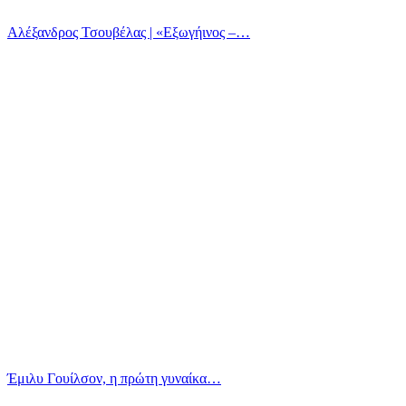
Αλέξανδρος Τσουβέλας | «Εξωγήινος –…
Έμιλυ Γουίλσον, η πρώτη γυναίκα…