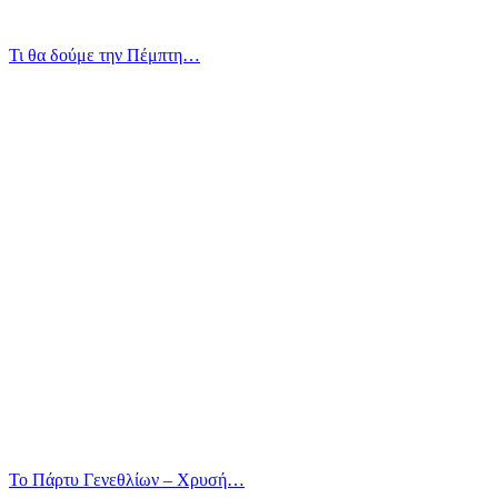
Τι θα δούμε την Πέμπτη…
Το Πάρτυ Γενεθλίων – Χρυσή…