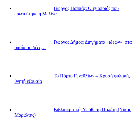
Γιώργος Παππάς: Ο ηθοποιός που
ερωτεύτηκε η Μελίνα…
Γιώργος Δήμος: Διηγήματα «ιδεών», στα
οποία οι ιδέες…
Το Πάρτυ Γενεθλίων – Χρυσή φυλακή,
θνητή εξουσία
Βιβλιοκριτική: Υπόθεση Πολέτη (Νίκος
Μαριώτης)