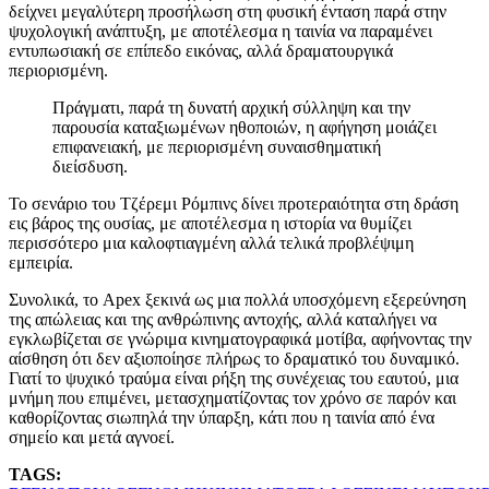
δείχνει μεγαλύτερη προσήλωση στη φυσική ένταση παρά στην
ψυχολογική ανάπτυξη, με αποτέλεσμα η ταινία να παραμένει
εντυπωσιακή σε επίπεδο εικόνας, αλλά δραματουργικά
περιορισμένη.
Πράγματι, παρά τη δυνατή αρχική σύλληψη και την
παρουσία καταξιωμένων ηθοποιών, η αφήγηση μοιάζει
επιφανειακή, με περιορισμένη συναισθηματική
διείσδυση.
Το σενάριο του Τζέρεμι Ρόμπινς δίνει προτεραιότητα στη δράση
εις βάρος της ουσίας, με αποτέλεσμα η ιστορία να θυμίζει
περισσότερο μια καλοφτιαγμένη αλλά τελικά προβλέψιμη
εμπειρία.
Συνολικά, το Apex ξεκινά ως μια πολλά υποσχόμενη εξερεύνηση
της απώλειας και της ανθρώπινης αντοχής, αλλά καταλήγει να
εγκλωβίζεται σε γνώριμα κινηματογραφικά μοτίβα, αφήνοντας την
αίσθηση ότι δεν αξιοποίησε πλήρως το δραματικό του δυναμικό.
Γιατί το ψυχικό τραύμα είναι ρήξη της συνέχειας του εαυτού, μια
μνήμη που επιμένει, μετασχηματίζοντας τον χρόνο σε παρόν και
καθορίζοντας σιωπηλά την ύπαρξη, κάτι που η ταινία από ένα
σημείο και μετά αγνοεί.
TAGS: