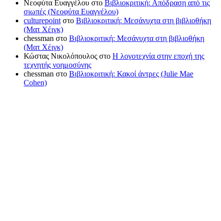
Νεοφύτα Ευαγγέλου
στο
Βιβλιοκριτική: Απόδραση από τις
σιωπές (Νεοφύτα Ευαγγέλου)
culturepoint
στο
Βιβλιοκριτική: Μεσάνυχτα στη βιβλιοθήκη
(Ματ Χέιγκ)
chessman
στο
Βιβλιοκριτική: Μεσάνυχτα στη βιβλιοθήκη
(Ματ Χέιγκ)
Κώστας Νικολόπουλος
στο
Η λογοτεχνία στην εποχή της
τεχνητής νοημοσύνης
chessman
στο
Βιβλιοκριτική: Κακοί άντρες (Julie Mae
Cohen)