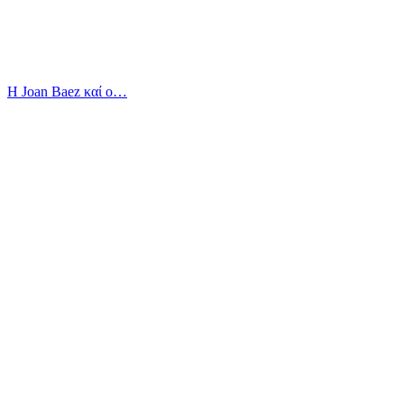
Η Joan Baez καί ο…