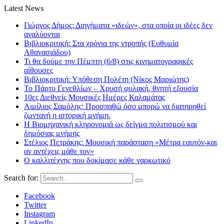
Latest News
Γιώργος Δήμος: Διηγήματα «ιδεών», στα οποία οι ιδέες δεν
αναλύονται
Βιβλιοκριτική: Στα χρόνια της ντροπής (Ευθυμία
Αθανασιάδου)
Τι θα δούμε την Πέμπτη (6/8) στις κινηματογραφικές
αίθουσες
Βιβλιοκριτική: Υπόθεση Πολέτη (Νίκος Μαριώτης)
Το Πάρτυ Γενεθλίων – Χρυσή φυλακή, θνητή εξουσία
10ες Διεθνείς Μουσικές Ημέρες Καλαμάτας
Αιμίλιος Σαμόλης: Προσπαθώ όσο μπορώ να διατηρηθεί
ζωντανή η ιστορική μνήμη.
Η Βιομηχανική κληρονομιά ως δείγμα πολιτισμού και
δημόσιας μνήμης
Στέλιος Πετράκης: Μουσική παράσταση «Μέτρα εαυτόν-και
αν αντέχεις μάθε τον»
Ο καλλιτέχνης που δοκίμασε κάθε ναρκωτικό
Search for:
Facebook
Twitter
Instagram
LinkedIn