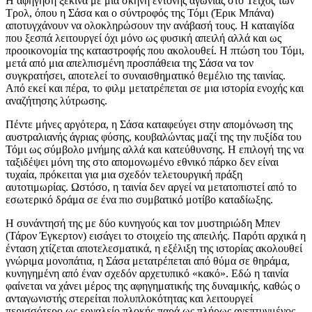
Η αφήγηση ξεκινά με μια σκηνή έντονης αγωνίας στο Τείχος των
Τρολ, όπου η Σάσα και ο σύντροφός της Τόμι (Έρικ Μπάνα)
αποτυγχάνουν να ολοκληρώσουν την ανάβασή τους. Η καταιγίδα
που ξεσπά λειτουργεί όχι μόνο ως φυσική απειλή αλλά και ως
προοικονομία της καταστροφής που ακολουθεί. Η πτώση του Τόμι,
μετά από μια απελπισμένη προσπάθεια της Σάσα να τον
συγκρατήσει, αποτελεί το συναισθηματικό θεμέλιο της ταινίας.
Από εκεί και πέρα, το φιλμ μετατρέπεται σε μια ιστορία ενοχής και
αναζήτησης λύτρωσης.
Πέντε μήνες αργότερα, η Σάσα καταφεύγει στην απομόνωση της
αυστραλιανής άγριας φύσης, κουβαλώντας μαζί της την πυξίδα του
Τόμι ως σύμβολο μνήμης αλλά και κατεύθυνσης. Η επιλογή της να
ταξιδέψει μόνη της στο απομονωμένο εθνικό πάρκο δεν είναι
τυχαία, πρόκειται για μια σχεδόν τελετουργική πράξη
αυτοτιμωρίας. Ωστόσο, η ταινία δεν αργεί να μετατοπιστεί από το
εσωτερικό δράμα σε ένα πιο συμβατικό μοτίβο καταδίωξης.
Η συνάντησή της με δύο κυνηγούς και τον μυστηριώδη Μπεν
(Τάρον Έγκερτον) εισάγει το στοιχείο της απειλής. Παρότι αρχικά η
ένταση χτίζεται αποτελεσματικά, η εξέλιξη της ιστορίας ακολουθεί
γνώριμα μονοπάτια, η Σάσα μετατρέπεται από θύμα σε θηράμα,
κυνηγημένη από έναν σχεδόν αρχετυπικό «κακό». Εδώ η ταινία
φαίνεται να χάνει μέρος της αφηγηματικής της δυναμικής, καθώς ο
ανταγωνιστής στερείται πολυπλοκότητας και λειτουργεί
περισσότερο ως εργαλείο πλοκής παρά ως πλήρως ανεπτυγμένος