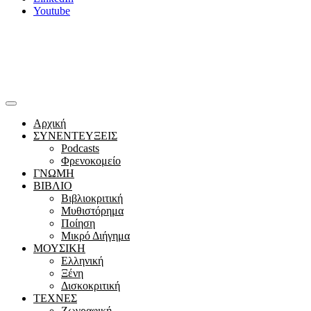
Youtube
Αρχική
ΣΥΝΕΝΤΕΥΞΕΙΣ
Podcasts
Φρενοκομείο
ΓΝΩΜΗ
ΒΙΒΛΙΟ
Βιβλιοκριτική
Μυθιστόρημα
Ποίηση
Μικρό Διήγημα
ΜΟΥΣΙΚΗ
Ελληνική
Ξένη
Δισκοκριτική
ΤΕΧΝΕΣ
Ζωγραφική