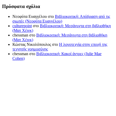
Πρόσφατα σχόλια
Νεοφύτα Ευαγγέλου
στο
Βιβλιοκριτική: Απόδραση από τις
σιωπές (Νεοφύτα Ευαγγέλου)
culturepoint
στο
Βιβλιοκριτική: Μεσάνυχτα στη βιβλιοθήκη
(Ματ Χέιγκ)
chessman
στο
Βιβλιοκριτική: Μεσάνυχτα στη βιβλιοθήκη
(Ματ Χέιγκ)
Κώστας Νικολόπουλος
στο
Η λογοτεχνία στην εποχή της
τεχνητής νοημοσύνης
chessman
στο
Βιβλιοκριτική: Κακοί άντρες (Julie Mae
Cohen)