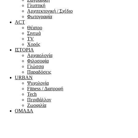
Γλυπτική
Αρχιτεκτονική / Σχέδιο
Φωτογραφία
ACT
Θέατρο
Σινεμά
ΤV
Χορός
ΙΣΤΟΡΙΑ
Αρχαιολογία
Φιλοσοφία
Γλώσσα
Παραδόσεις
URBAN
Ψυχολογία
Fitness / Διατροφή
Tech
Περιβάλλον
Ζωοφιλία
ΟΜΑΔΑ