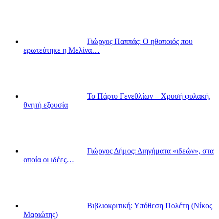
Γιώργος Παππάς: Ο ηθοποιός που
ερωτεύτηκε η Μελίνα…
Το Πάρτυ Γενεθλίων – Χρυσή φυλακή,
θνητή εξουσία
Γιώργος Δήμος: Διηγήματα «ιδεών», στα
οποία οι ιδέες…
Βιβλιοκριτική: Υπόθεση Πολέτη (Νίκος
Μαριώτης)