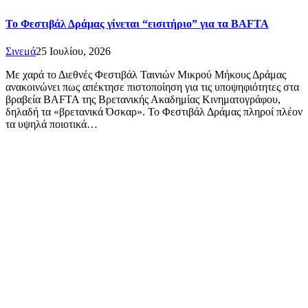
Το Φεστιβάλ Δράμας γίνεται “εισιτήριο” για τα BAFTA
Σινεμά
25 Ιουλίου, 2026
Με χαρά το Διεθνές Φεστιβάλ Ταινιών Μικρού Μήκους Δράμας
ανακοινώνει πως απέκτησε πιστοποίηση για τις υποψηφιότητες στα
βραβεία BAFTA της Βρετανικής Ακαδημίας Κινηματογράφου,
δηλαδή τα «βρετανικά Όσκαρ». Το Φεστιβάλ Δράμας πληροί πλέον
τα υψηλά ποιοτικά…