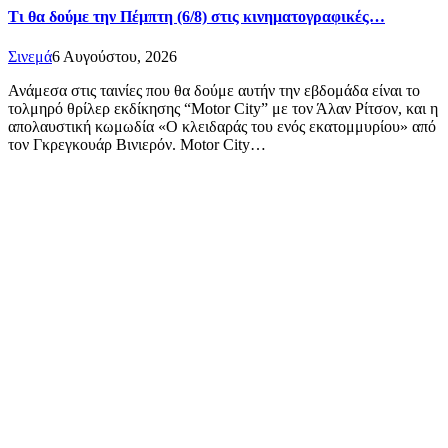
Τι θα δούμε την Πέμπτη (6/8) στις κινηματογραφικές…
Σινεμά
6 Αυγούστου, 2026
Ανάμεσα στις ταινίες που θα δούμε αυτήν την εβδομάδα είναι το
τολμηρό θρίλερ εκδίκησης “Motor City” με τον Άλαν Ρίτσον, και η
απολαυστική κωμωδία «Ο κλειδαράς του ενός εκατομμυρίου» από
τον Γκρεγκουάρ Βινιερόν. Motor City…