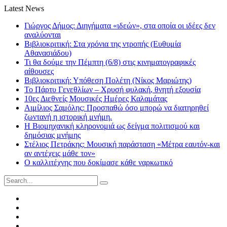
Latest News
Γιώργος Δήμος: Διηγήματα «ιδεών», στα οποία οι ιδέες δεν
αναλύονται
Βιβλιοκριτική: Στα χρόνια της ντροπής (Ευθυμία
Αθανασιάδου)
Τι θα δούμε την Πέμπτη (6/8) στις κινηματογραφικές
αίθουσες
Βιβλιοκριτική: Υπόθεση Πολέτη (Νίκος Μαριώτης)
Το Πάρτυ Γενεθλίων – Χρυσή φυλακή, θνητή εξουσία
10ες Διεθνείς Μουσικές Ημέρες Καλαμάτας
Αιμίλιος Σαμόλης: Προσπαθώ όσο μπορώ να διατηρηθεί
ζωντανή η ιστορική μνήμη.
Η Βιομηχανική κληρονομιά ως δείγμα πολιτισμού και
δημόσιας μνήμης
Στέλιος Πετράκης: Μουσική παράσταση «Μέτρα εαυτόν-και
αν αντέχεις μάθε τον»
Ο καλλιτέχνης που δοκίμασε κάθε ναρκωτικό
Search
for:
Facebook
Twitter
Instagram
LinkedIn