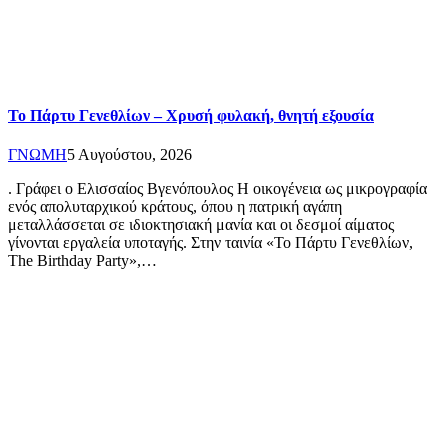
Το Πάρτυ Γενεθλίων – Χρυσή φυλακή, θνητή εξουσία
ΓΝΩΜΗ
5 Αυγούστου, 2026
. Γράφει ο Ελισσαίος Βγενόπουλος Η οικογένεια ως μικρογραφία
ενός απολυταρχικού κράτους, όπου η πατρική αγάπη
μεταλλάσσεται σε ιδιοκτησιακή μανία και οι δεσμοί αίματος
γίνονται εργαλεία υποταγής. Στην ταινία «Το Πάρτυ Γενεθλίων,
The Birthday Party»,…