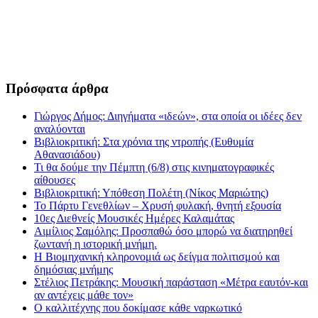
Πρόσφατα άρθρα
Γιώργος Δήμος: Διηγήματα «ιδεών», στα οποία οι ιδέες δεν
αναλύονται
Βιβλιοκριτική: Στα χρόνια της ντροπής (Ευθυμία
Αθανασιάδου)
Τι θα δούμε την Πέμπτη (6/8) στις κινηματογραφικές
αίθουσες
Βιβλιοκριτική: Υπόθεση Πολέτη (Νίκος Μαριώτης)
Το Πάρτυ Γενεθλίων – Χρυσή φυλακή, θνητή εξουσία
10ες Διεθνείς Μουσικές Ημέρες Καλαμάτας
Αιμίλιος Σαμόλης: Προσπαθώ όσο μπορώ να διατηρηθεί
ζωντανή η ιστορική μνήμη.
Η Βιομηχανική κληρονομιά ως δείγμα πολιτισμού και
δημόσιας μνήμης
Στέλιος Πετράκης: Μουσική παράσταση «Μέτρα εαυτόν-και
αν αντέχεις μάθε τον»
Ο καλλιτέχνης που δοκίμασε κάθε ναρκωτικό