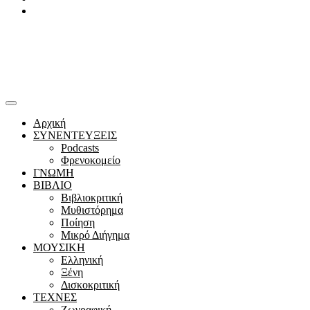
Youtube
Αρχική
ΣΥΝΕΝΤΕΥΞΕΙΣ
Podcasts
Φρενοκομείο
ΓΝΩΜΗ
ΒΙΒΛΙΟ
Βιβλιοκριτική
Μυθιστόρημα
Ποίηση
Μικρό Διήγημα
ΜΟΥΣΙΚΗ
Ελληνική
Ξένη
Δισκοκριτική
ΤΕΧΝΕΣ
Ζωγραφική