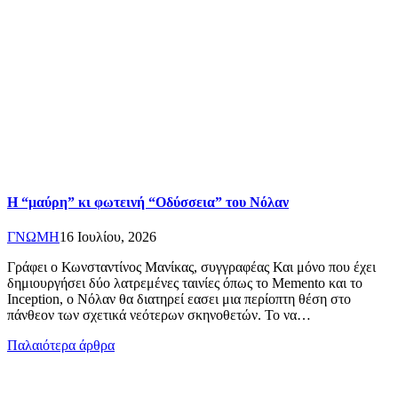
Η “μαύρη” κι φωτεινή “Οδύσσεια” του Νόλαν
ΓΝΩΜΗ
16 Ιουλίου, 2026
Γράφει ο Κωνσταντίνος Μανίκας, συγγραφέας Και μόνο που έχει
δημιουργήσει δύο λατρεμένες ταινίες όπως το Memento και το
Inception, ο Νόλαν θα διατηρεί εασει μια περίοπτη θέση στο
πάνθεον των σχετικά νεότερων σκηνοθετών. Το να…
Πλοήγηση
Παλαιότερα άρθρα
άρθρων