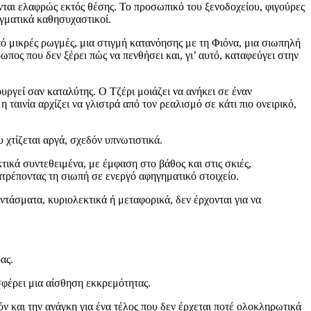
νται ελαφρώς εκτός θέσης. Το προσωπικό του ξενοδοχείου, φιγούρες
αγματικά καθησυχαστικοί.
πό μικρές ρωγμές, μια στιγμή κατανόησης με τη Φιόνα, μια σιωπηλή
πος που δεν ξέρει πώς να πενθήσει και, γι’ αυτό, καταφεύγει στην
υργεί σαν καταλύτης. Ο Τζέρι μοιάζει να ανήκει σε έναν
ταινία αρχίζει να γλιστρά από τον ρεαλισμό σε κάτι πιο ονειρικό,
χτίζεται αργά, σχεδόν υπνωτιστικά.
ικά συντεθειμένα, με έμφαση στο βάθος και στις σκιές,
ατρέποντας τη σιωπή σε ενεργό αφηγηματικό στοιχείο.
ντάσματα, κυριολεκτικά ή μεταφορικά, δεν έρχονται για να
ας.
οσφέρει μια αίσθηση εκκρεμότητας.
θόν και την ανάγκη για ένα τέλος που δεν έρχεται ποτέ ολοκληρωτικά