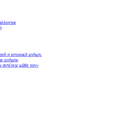
αλύονται
)
νή η ιστορική μνήμη.
ας μνήμης
 αντέχεις μάθε τον»