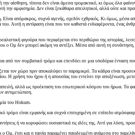
 την αίσθηση, τίποτα δεν είναι άμεσα τρομακτικό, κι όμως όλα φαίνο
τή την αμφισημία. Δεν είναι ξεκάθαρα απειλητικοί, αλλά ούτε και πρ
. Είναι απόμακρος, συχνά αγενής, σχεδόν εχθρικός. Κι όμως, μέσα α
ου. Αυτή η αντίφαση είναι που τον καθιστά ενδιαφέροντα, ένας άνθρω
εαλιστική φιγούρα που περιφέρεται στο περιθώριο της ιστορίας, λειτο
ου ο Ομ δεν μπορεί ακόμη να αντέξει. Μέσα από αυτή τη συνάντηση, η 
από τον συμβατικό τρόμο και επενδύει σε μια υποδόρια ένταση που 
εται τον χώρο πριν αποκαλύψει το παραμικρό. Τα κάδρα είναι προσεκτ
ίου. Η χρήση του ήχου ή η απουσίας του εντείνει την αποξένωση, μετ
ή απειλή, αλλά ως προέκταση του εσωτερικού κόσμου του ήρωα. Τα φα
υν αντιμετώπιση.
αμία του Hokum.
κό τρόμο είναι εμφανής και συχνά επιτυχημένη σε επίπεδο ατμόσφαιρ
αντήσεις ή να κορυφώσει ουσιαστικά τις ιδέες της. Αντί για λύση, πρ
 και ο Ομ, έτσι και η ταινία παραμένει παγιδευμένη ανάμεσα στο παρελ