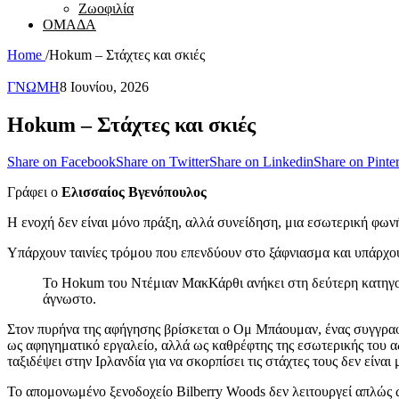
Ζωοφιλία
ΟΜΑΔΑ
Home
/
Hokum – Στάχτες και σκιές
ΓΝΩΜΗ
8 Ιουνίου, 2026
Hokum – Στάχτες και σκιές
Share on Facebook
Share on Twitter
Share on Linkedin
Share on Pinter
Γράφει ο
Ελισσαίος Βγενόπουλος
Η ενοχή δεν είναι μόνο πράξη, αλλά συνείδηση, μια εσωτερική φων
Υπάρχουν ταινίες τρόμου που επενδύουν στο ξάφνιασμα και υπάρχουν
Το Hokum του Ντέμιαν ΜακΚάρθι ανήκει στη δεύτερη κατηγορί
άγνωστο.
Στον πυρήνα της αφήγησης βρίσκεται ο Ομ Μπάουμαν, ένας συγγραφέ
ως αφηγηματικό εργαλείο, αλλά ως καθρέφτης της εσωτερικής του αδ
ταξιδέψει στην Ιρλανδία για να σκορπίσει τις στάχτες τους δεν είν
Το απομονωμένο ξενοδοχείο Bilberry Woods δεν λειτουργεί απλώς ως