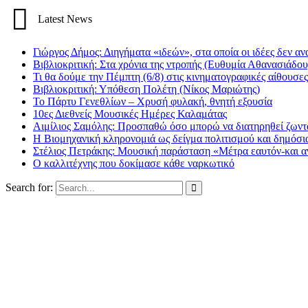
Latest News
Γιώργος Δήμος: Διηγήματα «ιδεών», στα οποία οι ιδέες δεν αν
Βιβλιοκριτική: Στα χρόνια της ντροπής (Ευθυμία Αθανασιάδου
Τι θα δούμε την Πέμπτη (6/8) στις κινηματογραφικές αίθουσες
Βιβλιοκριτική: Υπόθεση Πολέτη (Νίκος Μαριώτης)
Το Πάρτυ Γενεθλίων – Χρυσή φυλακή, θνητή εξουσία
10ες Διεθνείς Μουσικές Ημέρες Καλαμάτας
Αιμίλιος Σαμόλης: Προσπαθώ όσο μπορώ να διατηρηθεί ζωντα
Η Βιομηχανική κληρονομιά ως δείγμα πολιτισμού και δημόσι
Στέλιος Πετράκης: Μουσική παράσταση «Μέτρα εαυτόν-και αν
Ο καλλιτέχνης που δοκίμασε κάθε ναρκωτικό
Search for: