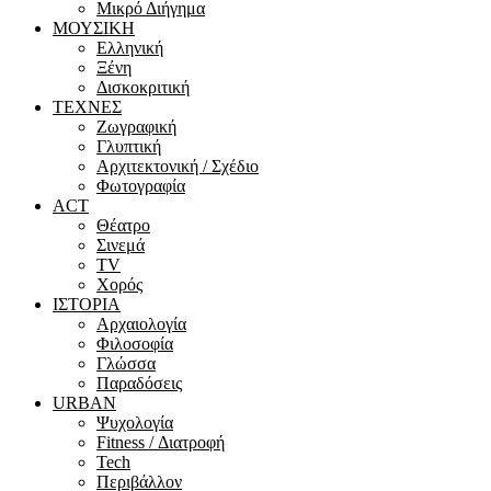
Μικρό Διήγημα
ΜΟΥΣΙΚΗ
Ελληνική
Ξένη
Δισκοκριτική
ΤΕΧΝΕΣ
Ζωγραφική
Γλυπτική
Αρχιτεκτονική / Σχέδιο
Φωτογραφία
ACT
Θέατρο
Σινεμά
ΤV
Χορός
ΙΣΤΟΡΙΑ
Αρχαιολογία
Φιλοσοφία
Γλώσσα
Παραδόσεις
URBAN
Ψυχολογία
Fitness / Διατροφή
Tech
Περιβάλλον