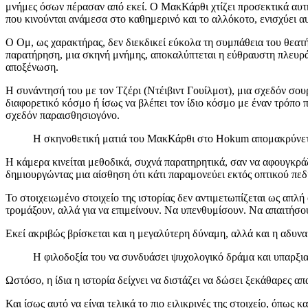
μνήμες όσων πέρασαν από εκεί. Ο ΜακΚάρθι χτίζει προσεκτικά αυτή
που κινούνται ανάμεσα στο καθημερινό και το αλλόκοτο, ενισχύει αυ
Ο Ομ, ως χαρακτήρας, δεν διεκδικεί εύκολα τη συμπάθεια του θεατή
παρατήρηση, μια σκηνή μνήμης, αποκαλύπτεται η εύθραυστη πλευρά τ
αποξένωση.
Η συνάντησή του με τον Τζέρι (Ντέιβιντ Γουίλμοτ), μια σχεδόν σουρ
διαφορετικό κόσμο ή ίσως να βλέπει τον ίδιο κόσμο με έναν τρόπο π
σχεδόν παραισθησιογόνο.
Η σκηνοθετική ματιά του ΜακΚάρθι στο Hokum απομακρύνεται 
Η κάμερα κινείται μεθοδικά, συχνά παρατηρητικά, σαν να αφουγκράζ
δημιουργώντας μια αίσθηση ότι κάτι παραμονεύει εκτός οπτικού πεδ
Το στοιχειωμένο στοιχείο της ιστορίας δεν αντιμετωπίζεται ως απλ
τρομάξουν, αλλά για να επιμείνουν. Να υπενθυμίσουν. Να απαιτήσο
Εκεί ακριβώς βρίσκεται και η μεγαλύτερη δύναμη, αλλά και η αδυν
Η φιλοδοξία του να συνδυάσει ψυχολογικό δράμα και υπαρξια
Ωστόσο, η ίδια η ιστορία δείχνει να διστάζει να δώσει ξεκάθαρες απ
Και ίσως αυτό να είναι τελικά το πιο ειλικρινές της στοιχείο, όπως