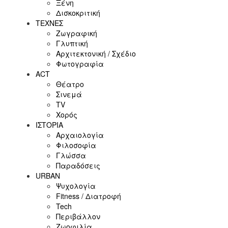
Ξένη
Δισκοκριτική
ΤΕΧΝΕΣ
Ζωγραφική
Γλυπτική
Αρχιτεκτονική / Σχέδιο
Φωτογραφία
ACT
Θέατρο
Σινεμά
ΤV
Χορός
ΙΣΤΟΡΙΑ
Αρχαιολογία
Φιλοσοφία
Γλώσσα
Παραδόσεις
URBAN
Ψυχολογία
Fitness / Διατροφή
Tech
Περιβάλλον
Ζωοφιλία