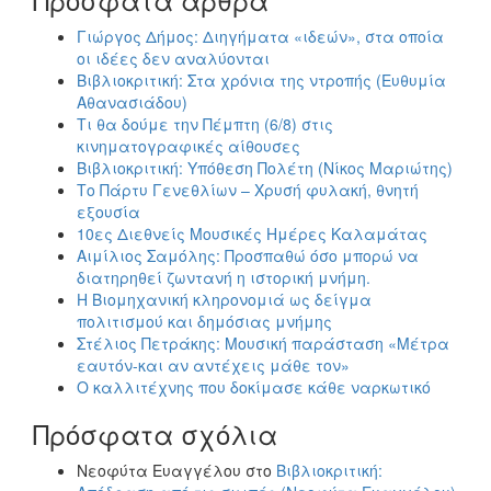
Γιώργος Δήμος: Διηγήματα «ιδεών», στα οποία
οι ιδέες δεν αναλύονται
Βιβλιοκριτική: Στα χρόνια της ντροπής (Ευθυμία
Αθανασιάδου)
Τι θα δούμε την Πέμπτη (6/8) στις
κινηματογραφικές αίθουσες
Βιβλιοκριτική: Υπόθεση Πολέτη (Νίκος Μαριώτης)
Το Πάρτυ Γενεθλίων – Χρυσή φυλακή, θνητή
εξουσία
10ες Διεθνείς Μουσικές Ημέρες Καλαμάτας
Αιμίλιος Σαμόλης: Προσπαθώ όσο μπορώ να
διατηρηθεί ζωντανή η ιστορική μνήμη.
Η Βιομηχανική κληρονομιά ως δείγμα
πολιτισμού και δημόσιας μνήμης
Στέλιος Πετράκης: Μουσική παράσταση «Μέτρα
εαυτόν-και αν αντέχεις μάθε τον»
Ο καλλιτέχνης που δοκίμασε κάθε ναρκωτικό
Πρόσφατα σχόλια
Νεοφύτα Ευαγγέλου
στο
Βιβλιοκριτική: