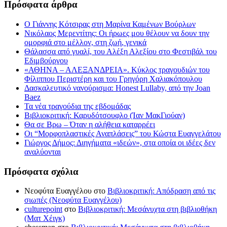
Πρόσφατα άρθρα
Ο Γιάννης Κότσιρας στη Μαρίνα Καμένων Βούρλων
Νικόλαος Μερεντίτης: Οι ήρωες μου θέλουν να δουν την
ομορφιά στο μέλλον, στη ζωή, γενικά
Θάλασσα από γυαλί, του Αλέξη Αλεξίου στο Φεστιβάλ του
Εδιμβούργου
«ΑΘΗΝΑ – ΑΛΕΞΑΝΔΡΕΙΑ». Κύκλος τραγουδιών του
Φίλιππου Περιστέρη και του Γρηγόρη Χαλιακόπουλου
Δασκαλευτικό νανούρισμα: Honest Lullaby, από την Joan
Baez
Τα νέα τραγούδια της εβδομάδας
Βιβλιοκριτική: Καρυδότσουφλο (Ίαν ΜακΓιούαν)
Θα σε Βρω – Όταν η αλήθεια καταρρέει
Οι “Μορφοπλαστικές Αναπλάσεις” του Κώστα Ευαγγελάτου
Γιώργος Δήμος: Διηγήματα «ιδεών», στα οποία οι ιδέες δεν
αναλύονται
Πρόσφατα σχόλια
Νεοφύτα Ευαγγέλου
στο
Βιβλιοκριτική: Απόδραση από τις
σιωπές (Νεοφύτα Ευαγγέλου)
culturepoint
στο
Βιβλιοκριτική: Μεσάνυχτα στη βιβλιοθήκη
(Ματ Χέιγκ)