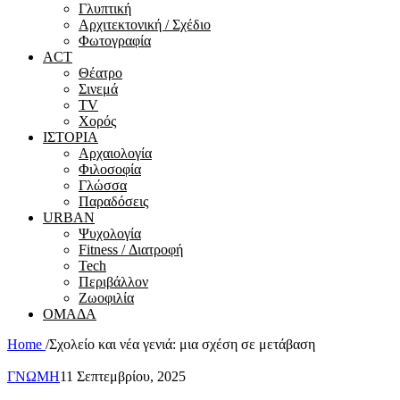
Γλυπτική
Αρχιτεκτονική / Σχέδιο
Φωτογραφία
ACT
Θέατρο
Σινεμά
ΤV
Χορός
ΙΣΤΟΡΙΑ
Αρχαιολογία
Φιλοσοφία
Γλώσσα
Παραδόσεις
URBAN
Ψυχολογία
Fitness / Διατροφή
Tech
Περιβάλλον
Ζωοφιλία
ΟΜΑΔΑ
Home
/
Σχολείο και νέα γενιά: μια σχέση σε μετάβαση
ΓΝΩΜΗ
11 Σεπτεμβρίου, 2025