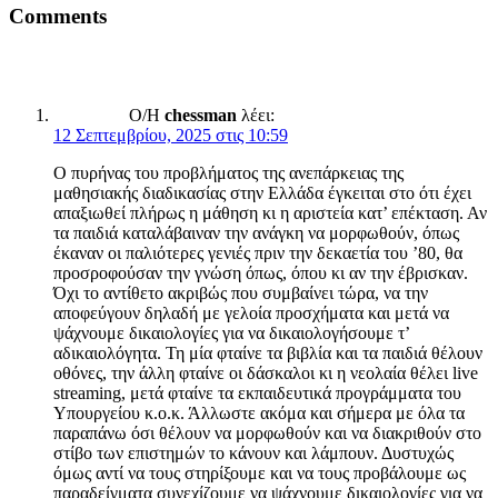
Comments
Ο/Η
chessman
λέει:
12 Σεπτεμβρίου, 2025 στις 10:59
Ο πυρήνας του προβλήματος της ανεπάρκειας της
μαθησιακής διαδικασίας στην Ελλάδα έγκειται στο ότι έχει
απαξιωθεί πλήρως η μάθηση κι η αριστεία κατ’ επέκταση. Αν
τα παιδιά καταλάβαιναν την ανάγκη να μορφωθούν, όπως
έκαναν οι παλιότερες γενιές πριν την δεκαετία του ’80, θα
προσροφούσαν την γνώση όπως, όπου κι αν την έβρισκαν.
Όχι το αντίθετο ακριβώς που συμβαίνει τώρα, να την
αποφεύγουν δηλαδή με γελοία προσχήματα και μετά να
ψάχνουμε δικαιολογίες για να δικαιολογήσουμε τ’
αδικαιολόγητα. Τη μία φταίνε τα βιβλία και τα παιδιά θέλουν
οθόνες, την άλλη φταίνε οι δάσκαλοι κι η νεολαία θέλει live
streaming, μετά φταίνε τα εκπαιδευτικά προγράμματα του
Υπουργείου κ.ο.κ. Άλλωστε ακόμα και σήμερα με όλα τα
παραπάνω όσι θέλουν να μορφωθούν και να διακριθούν στο
στίβο των επιστημών το κάνουν και λάμπουν. Δυστυχώς
όμως αντί να τους στηρίξουμε και να τους προβάλουμε ως
παραδείγματα συνεχίζουμε να ψάχνουμε δικαιολογίες για να