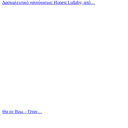
Δασκαλευτικό νανούρισμα: Honest Lullaby, από…
Θα σε Βρω – Όταν…