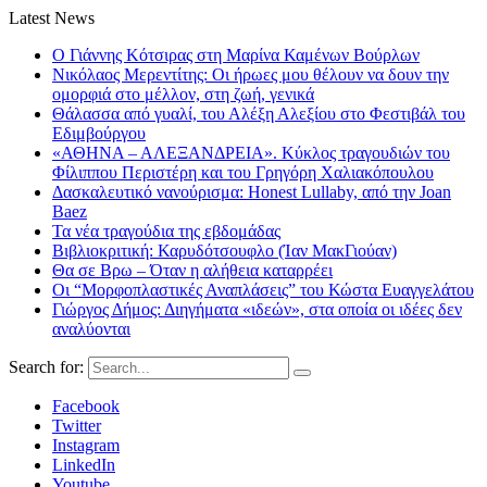
Latest News
Ο Γιάννης Κότσιρας στη Μαρίνα Καμένων Βούρλων
Νικόλαος Μερεντίτης: Οι ήρωες μου θέλουν να δουν την
ομορφιά στο μέλλον, στη ζωή, γενικά
Θάλασσα από γυαλί, του Αλέξη Αλεξίου στο Φεστιβάλ του
Εδιμβούργου
«ΑΘΗΝΑ – ΑΛΕΞΑΝΔΡΕΙΑ». Κύκλος τραγουδιών του
Φίλιππου Περιστέρη και του Γρηγόρη Χαλιακόπουλου
Δασκαλευτικό νανούρισμα: Honest Lullaby, από την Joan
Baez
Τα νέα τραγούδια της εβδομάδας
Βιβλιοκριτική: Καρυδότσουφλο (Ίαν ΜακΓιούαν)
Θα σε Βρω – Όταν η αλήθεια καταρρέει
Οι “Μορφοπλαστικές Αναπλάσεις” του Κώστα Ευαγγελάτου
Γιώργος Δήμος: Διηγήματα «ιδεών», στα οποία οι ιδέες δεν
αναλύονται
Search for:
Facebook
Twitter
Instagram
LinkedIn
Youtube