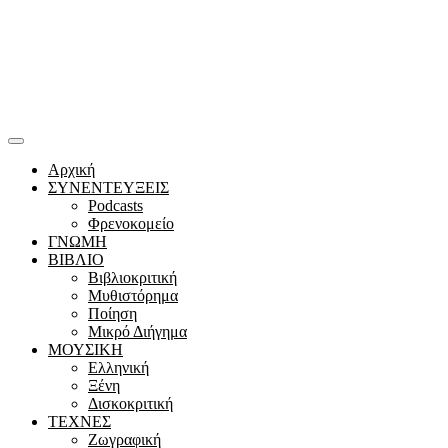
Αρχική
ΣΥΝΕΝΤΕΥΞΕΙΣ
Podcasts
Φρενοκομείο
ΓΝΩΜΗ
ΒΙΒΛΙΟ
Βιβλιοκριτική
Μυθιστόρημα
Ποίηση
Μικρό Διήγημα
ΜΟΥΣΙΚΗ
Ελληνική
Ξένη
Δισκοκριτική
ΤΕΧΝΕΣ
Ζωγραφική