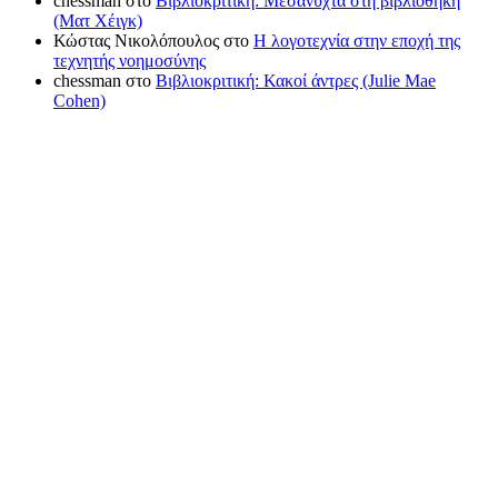
chessman
στο
Βιβλιοκριτική: Μεσάνυχτα στη βιβλιοθήκη
(Ματ Χέιγκ)
Κώστας Νικολόπουλος
στο
Η λογοτεχνία στην εποχή της
τεχνητής νοημοσύνης
chessman
στο
Βιβλιοκριτική: Κακοί άντρες (Julie Mae
Cohen)