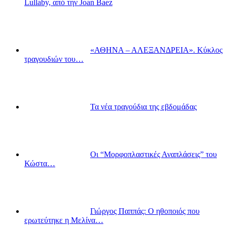
Lullaby, από την Joan Baez
«ΑΘΗΝΑ – ΑΛΕΞΑΝΔΡΕΙΑ». Κύκλος
τραγουδιών του…
Τα νέα τραγούδια της εβδομάδας
Οι “Μορφοπλαστικές Αναπλάσεις” του
Κώστα…
Γιώργος Παππάς: Ο ηθοποιός που
ερωτεύτηκε η Μελίνα…