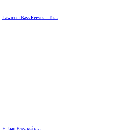
Lawmen: Bass Reeves – Το…
Η Joan Baez καί ο…