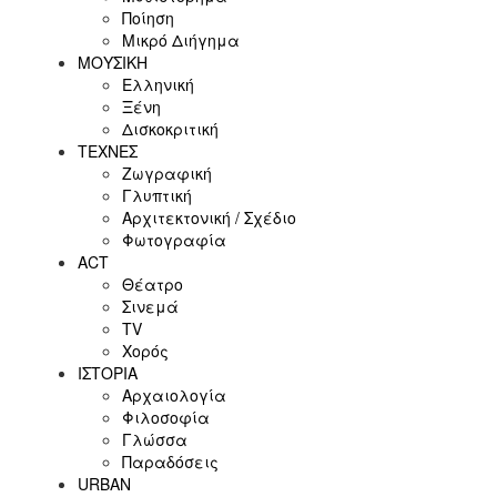
Ποίηση
Μικρό Διήγημα
ΜΟΥΣΙΚΗ
Ελληνική
Ξένη
Δισκοκριτική
ΤΕΧΝΕΣ
Ζωγραφική
Γλυπτική
Αρχιτεκτονική / Σχέδιο
Φωτογραφία
ACT
Θέατρο
Σινεμά
ΤV
Χορός
ΙΣΤΟΡΙΑ
Αρχαιολογία
Φιλοσοφία
Γλώσσα
Παραδόσεις
URBAN