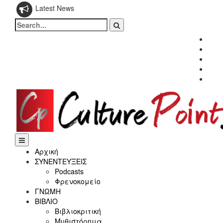
Latest News
Search
for:
Fac
Twitt
Inst
Link
Yout
Αρχική
ΣΥΝΕΝΤΕΥΞΕΙΣ
Podcasts
Φρενοκομείο
ΓΝΩΜΗ
ΒΙΒΛΙΟ
Βιβλιοκριτική
Μυθιστόρημα