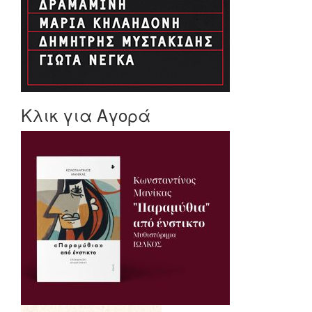
Κλικ για Αγορά