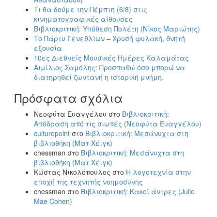
Τι θα δούμε την Πέμπτη (6/8) στις
κινηματογραφικές αίθουσες
Βιβλιοκριτική: Υπόθεση Πολέτη (Νίκος Μαριώτης)
Το Πάρτυ Γενεθλίων – Χρυσή φυλακή, θνητή
εξουσία
10ες Διεθνείς Μουσικές Ημέρες Καλαμάτας
Αιμίλιος Σαμόλης: Προσπαθώ όσο μπορώ να
διατηρηθεί ζωντανή η ιστορική μνήμη.
Πρόσφατα σχόλια
Νεοφύτα Ευαγγέλου
στο
Βιβλιοκριτική:
Απόδραση από τις σιωπές (Νεοφύτα Ευαγγέλου)
culturepoint
στο
Βιβλιοκριτική: Μεσάνυχτα στη
βιβλιοθήκη (Ματ Χέιγκ)
chessman
στο
Βιβλιοκριτική: Μεσάνυχτα στη
βιβλιοθήκη (Ματ Χέιγκ)
Κώστας Νικολόπουλος
στο
Η λογοτεχνία στην
εποχή της τεχνητής νοημοσύνης
chessman
στο
Βιβλιοκριτική: Κακοί άντρες (Julie
Mae Cohen)