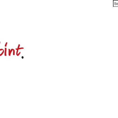
Se
for