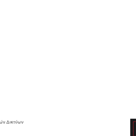
κών Δικτύων