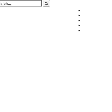
arch
:
Facebook
Twitter
Instagram
LinkedIn
Youtube