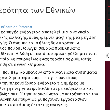
θερότητα των Εθνικών
in
Share on Pinterest
μες πηγές ενέργειας αποτελεί μια αναγκαία
τικής αλλαγής, όμως φέρνει μαζί της μια μεγάλη
ής. Ο άνεμος και ο ήλιος δεν παράγουν
ονός που δημιουργεί σοβαρά προβλήματα
ίκτυα. Η λύση σε αυτό το δομικό πρόβλημα είναι
Κ
οποία λειτουργεί ως ένας τεράστιος ρυθμιστής
ηση σε εθνική κλίμακα.
, που περιλαμβάνουν από γιγαντιαία συστήματα
ς αντλησιοταμίευσης, επιτρέπουν στους
ν την πλεονάζουσα ενέργεια τις ημέρες με
 Αυτή η ενέργεια φυλάσσεται με ασφάλεια και
ιβώς που η ζήτηση κορυφώνεται, αποτρέποντας τον
ανάγκη λειτουργίας ρυπογόνων εργοστασίων
σε καταστάσεις έκτακτης ανάγκης.