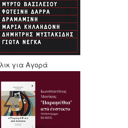
λικ για Αγορά