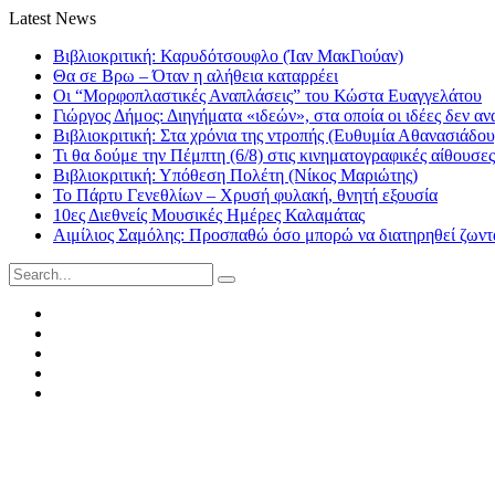
Latest News
Βιβλιοκριτική: Καρυδότσουφλο (Ίαν ΜακΓιούαν)
Θα σε Βρω – Όταν η αλήθεια καταρρέει
Οι “Μορφοπλαστικές Αναπλάσεις” του Κώστα Ευαγγελάτου
Γιώργος Δήμος: Διηγήματα «ιδεών», στα οποία οι ιδέες δεν αν
Βιβλιοκριτική: Στα χρόνια της ντροπής (Ευθυμία Αθανασιάδου
Τι θα δούμε την Πέμπτη (6/8) στις κινηματογραφικές αίθουσες
Βιβλιοκριτική: Υπόθεση Πολέτη (Νίκος Μαριώτης)
Το Πάρτυ Γενεθλίων – Χρυσή φυλακή, θνητή εξουσία
10ες Διεθνείς Μουσικές Ημέρες Καλαμάτας
Αιμίλιος Σαμόλης: Προσπαθώ όσο μπορώ να διατηρηθεί ζωντα
Search
for:
Facebook
Twitter
Instagram
LinkedIn
Youtube