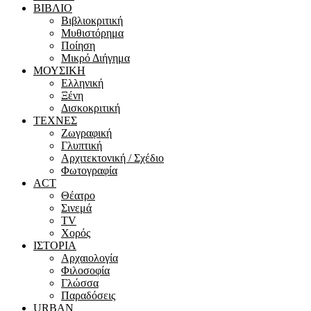
ΒΙΒΛΙΟ
Βιβλιοκριτική
Μυθιστόρημα
Ποίηση
Μικρό Διήγημα
ΜΟΥΣΙΚΗ
Ελληνική
Ξένη
Δισκοκριτική
ΤΕΧΝΕΣ
Ζωγραφική
Γλυπτική
Αρχιτεκτονική / Σχέδιο
Φωτογραφία
ACT
Θέατρο
Σινεμά
ΤV
Χορός
ΙΣΤΟΡΙΑ
Αρχαιολογία
Φιλοσοφία
Γλώσσα
Παραδόσεις
URBAN