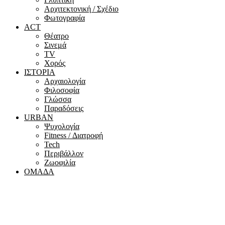
Αρχιτεκτονική / Σχέδιο
Φωτογραφία
ACT
Θέατρο
Σινεμά
ΤV
Χορός
ΙΣΤΟΡΙΑ
Αρχαιολογία
Φιλοσοφία
Γλώσσα
Παραδόσεις
URBAN
Ψυχολογία
Fitness / Διατροφή
Tech
Περιβάλλον
Ζωοφιλία
ΟΜΑΔΑ