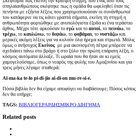
Σκέφτομαι πως εκείνη την κρίσιμη στιγμή, που ένας από τους
σπηλαιανθρώπους σκέφτηκε πως η ομάδα θα ωφεληθεί όταν τις
πενήντα με εξήντα λέξεις που χρησιμοποιούσαν οι συνάνθρωποί
του κατάφερνε να τις κάνει γραπτά σήματα, εκείνη τη στιγμή η
ανθρωπότητα φορτώθηκε με ανυπολόγιστα έξοδα κι ένα τεράστιο
άχθος. Μέχρι τότε αρκούσαν το
εγώ
και το
αυτοί
, το
πεινάω
, το
τρέχω
, το
καυλώνω
, το
διψάω
, το
φοβάμαι
, το
νυστάζω
και
μερικές ακόμη λέξεις για να κυλούν όλα ήρεμα και στρωτά. Μόλις
όμως ο ανήσυχος
Εκείνος
με μια ακονισμένη πέτρα μπόρεσε να
σχεδιάσει πάνω στο βράχο ή στο ξύλο την πρώτη επάρατη λέξη, ο
κόσμος αυτόματα άλλαξε. Τι ωραία που θα ήταν αν κι εμείς
χαμογελούσαμε, όπως ο νεαρός της φυλής του Αμαζονίου και για
τρεις μήνες λέγαμε σταθερά:
Al-ma-ka te-lo pi-di-jio ai-di-on mu-re-si-e.
Πόσα βιβλία δεν θα είχαμε αποφύγει να διαβάσουμε; Πόσος κόπος
δεν θα υπήρχε;
TAGS:
ΒΙΒΛΙΟ
ΓΕΡΑΡΔΗΣ
ΜΙΚΡΟ ΔΙΗΓΗΜΑ
Related posts