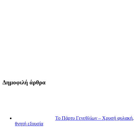
Δημοφιλή άρθρα
Το Πάρτυ Γενεθλίων – Χρυσή φυλακή,
θνητή εξουσία