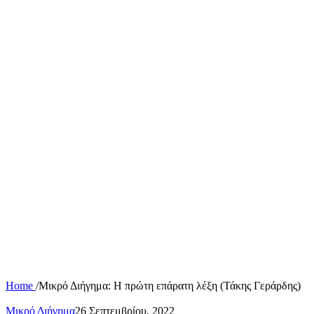
Home
/
Μικρό Διήγημα: Η πρώτη επάρατη λέξη (Τάκης Γεράρδης)
Μικρό Διήγημα
26 Σεπτεμβρίου, 2022