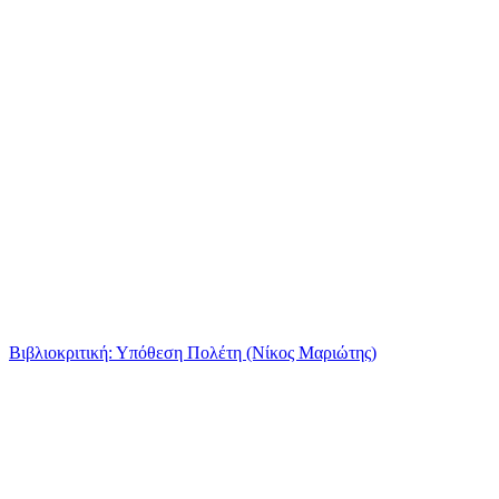
Βιβλιοκριτική: Υπόθεση Πολέτη (Νίκος Μαριώτης)