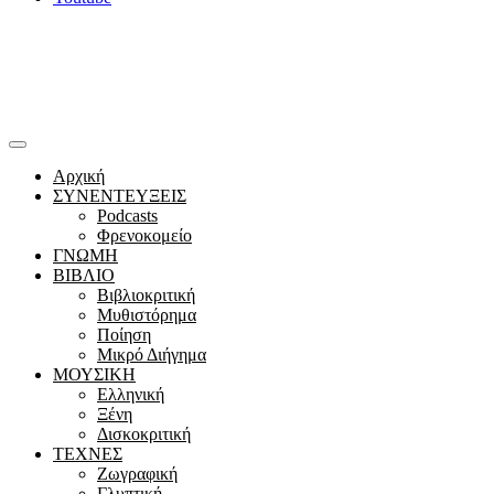
Αρχική
ΣΥΝΕΝΤΕΥΞΕΙΣ
Podcasts
Φρενοκομείο
ΓΝΩΜΗ
ΒΙΒΛΙΟ
Βιβλιοκριτική
Μυθιστόρημα
Ποίηση
Μικρό Διήγημα
ΜΟΥΣΙΚΗ
Ελληνική
Ξένη
Δισκοκριτική
ΤΕΧΝΕΣ
Ζωγραφική
Γλυπτική