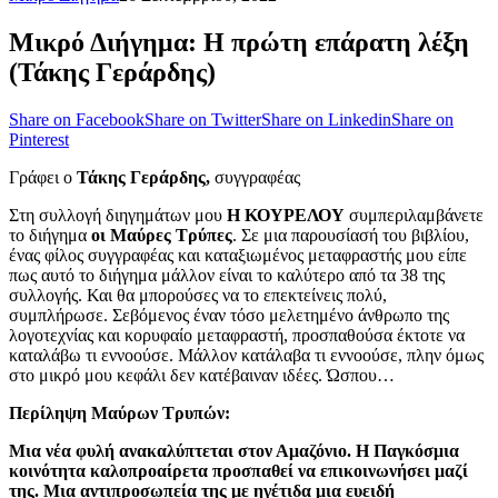
Μικρό Διήγημα: Η πρώτη επάρατη λέξη
(Τάκης Γεράρδης)
Share on Facebook
Share on Twitter
Share on Linkedin
Share on
Pinterest
Γράφει ο
Τάκης Γεράρδης,
συγγραφέας
Στη συλλογή διηγημάτων μου
Η ΚΟΥΡΕΛΟΥ
συμπεριλαμβάνετε
το διήγημα
οι Μαύρες Τρύπες
. Σε μια παρουσίασή του βιβλίου,
ένας φίλος συγγραφέας και καταξιωμένος μεταφραστής μου είπε
πως αυτό το διήγημα μάλλον είναι το καλύτερο από τα 38 της
συλλογής. Και θα μπορούσες να το επεκτείνεις πολύ,
συμπλήρωσε. Σεβόμενος έναν τόσο μελετημένο άνθρωπο της
λογοτεχνίας και κορυφαίο μεταφραστή, προσπαθούσα έκτοτε να
καταλάβω τι εννοούσε. Μάλλον κατάλαβα τι εννοούσε, πλην όμως
στο μικρό μου κεφάλι δεν κατέβαιναν ιδέες. Ώσπου…
Περίληψη Μαύρων Τρυπών:
Μια νέα φυλή ανακαλύπτεται στον Αμαζόνιο. Η Παγκόσμια
κοινότητα καλοπροαίρετα προσπαθεί να επικοινωνήσει μαζί
της. Μια αντιπροσωπεία της με ηγέτιδα μια ευειδή