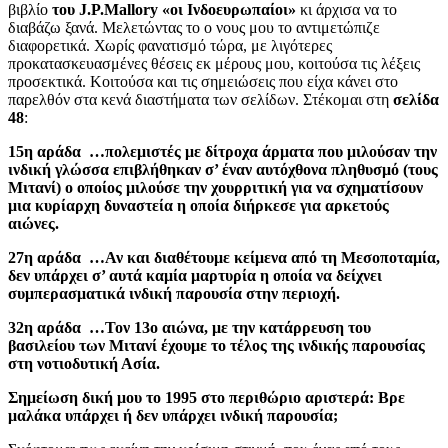
βιβλίο
του J.P.Mallory «οι Ινδοευρωπαίοι»
κι άρχισα να το
διαβάζω ξανά. Μελετώντας το ο νους μου το αντιμετώπιζε
διαφορετικά. Χωρίς φανατισμό τώρα, με λιγότερες
προκατασκευασμένες θέσεις εκ μέρους μου, κοιτούσα τις λέξεις
προσεκτικά. Κοιτούσα και τις σημειώσεις που είχα κάνει στο
παρελθόν στα κενά διαστήματα των σελίδων. Στέκομαι στη
σελίδα
48
:
15
η
αράδα …πολεμιστές με δίτροχα άρματα που μιλούσαν την
ινδική γλώσσα επιβλήθηκαν σ’ έναν αυτόχθονα πληθυσμό (τους
Μιτανί) ο οποίος μιλούσε την χουρριτική για να σχηματίσουν
μια κυρίαρχη δυναστεία η οποία διήρκεσε για αρκετούς
αιώνες.
27
η
αράδα …Αν και διαθέτουμε κείμενα από τη Μεσοποταμία,
δεν υπάρχει σ’ αυτά καμία μαρτυρία η οποία να δείχνει
συμπερασματικά ινδική παρουσία στην περιοχή.
32
η
αράδα …Τον 13
ο
αιώνα, με την κατάρρευση του
βασιλείου των Μιτανί έχουμε το τέλος της ινδικής παρουσίας
στη νοτιοδυτική Ασία.
Σημείωση δική μου το 1995 στο περιθώριο αριστερά: Βρε
μαλάκα υπάρχει ή δεν υπάρχει ινδική παρουσία;