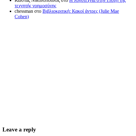
Κώστας Νικολόπουλος
στο
Η λογοτεχνία στην εποχή της
τεχνητής νοημοσύνης
chessman
στο
Βιβλιοκριτική: Κακοί άντρες (Julie Mae
Cohen)
Leave a reply