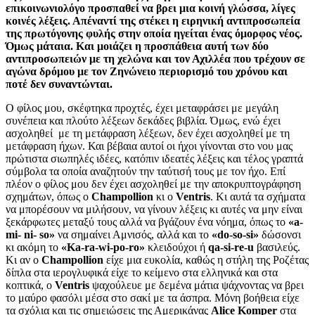
επικοινωνιολόγο προσπαθεί να βρει μια κοινή γλώσσα, λίγες
κοινές λέξεις. Απέναντί της στέκει η ειρηνική αντιπροσωπεία
της πρωτόγονης φυλής στην οποία ηγείται ένας όμορφος νέος.
Όμως μάταια. Και μοιάζει η προσπάθεια αυτή των δύο
αντιπροσωπειών με τη χελώνα και τον Αχιλλέα που τρέχουν σε
αγώνα δρόμου με τον Ζηνώνειο περιορισμό του χρόνου και
ποτέ δεν συναντώνται.
Ο φίλος μου, σκέφτηκα προχτές, έχει μεταφράσει με μεγάλη
συνέπεια και πλούτο λέξεων δεκάδες βιβλία. Όμως, ενώ έχει
ασχοληθεί με τη μετάφραση λέξεων, δεν έχει ασχοληθεί με τη
μετάφραση ήχων. Και βέβαια αυτοί οι ήχοι γίνονται στο νου μας
πρώτιστα σιωπηλές ιδέες, κατόπιν ιδεατές λέξεις και τέλος γραπτά
σύμβολα τα οποία αναζητούν την ταύτισή τους με τον ήχο. Επί
πλέον ο φίλος μου δεν έχει ασχοληθεί με την αποκρυπτογράφηση
σχημάτων, όπως ο
Champollion
κι ο
Ventris
. Κι αυτά τα σχήματα
να μπορέσουν να μιλήσουν, να γίνουν λέξεις κι αυτές να μην είναι
ξεκάρφωτες μεταξύ τους αλλά να βγάζουν ένα νόημα, όπως το
«a-
mi- ni- so»
να σημαίνει Αμνισός, αλλά και το
«do-so-si»
δώσονσι
κι ακόμη το
«Ka-ra-wi-po-ro»
κλειδούχοι ή
qa-si-re-u
βασιλεύς.
Κι αν ο
Champollion
είχε μια ευκολία, καθώς η στήλη της Ροζέτας
δίπλα στα ιερογλυφικά είχε το κείμενο στα ελληνικά και στα
κοπτικά, ο
Ventris
ψαχούλευε με δεμένα μάτια ψάχνοντας να βρει
το μαύρο φασόλι μέσα στο σακί με τα άσπρα. Μόνη βοήθεια είχε
τα σχόλια και τις σημειώσεις της Αμερικάνας
Alice Komper
στα