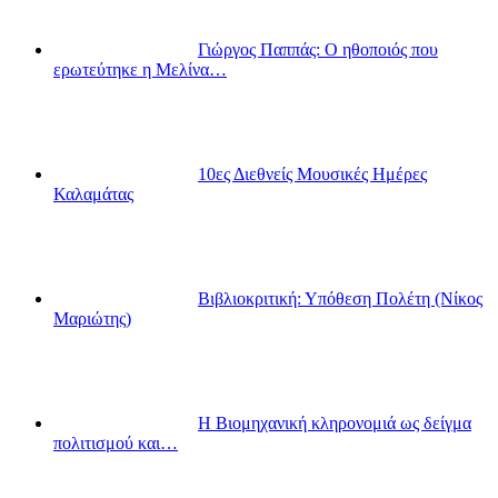
Γιώργος Παππάς: Ο ηθοποιός που
ερωτεύτηκε η Μελίνα…
10ες Διεθνείς Μουσικές Ημέρες
Καλαμάτας
Βιβλιοκριτική: Υπόθεση Πολέτη (Νίκος
Μαριώτης)
Η Βιομηχανική κληρονομιά ως δείγμα
πολιτισμού και…