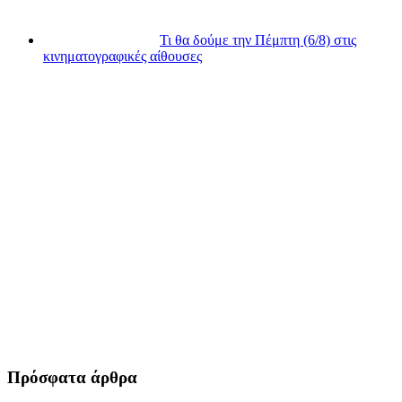
Τι θα δούμε την Πέμπτη (6/8) στις
κινηματογραφικές αίθουσες
Πρόσφατα άρθρα