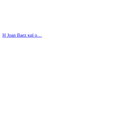
Η Joan Baez καί ο…