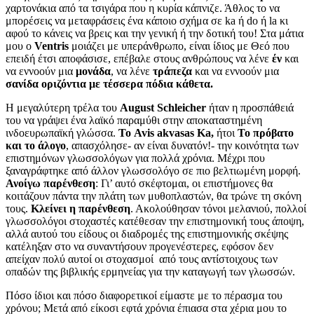
χαρτονάκια από τα τσιγάρα που η κυρία κάπνιζε. Άθλος το να
μπορέσεις να μεταφράσεις ένα κάποιο σχήμα σε ka ή do ή la κι
αφού το κάνεις να βρεις και την γενική ή την δοτική του! Στα μάτια
μου ο
Ventris
μοιάζει με υπεράνθρωπο, είναι ίδιος με Θεό που
επειδή έτσι αποφάσισε, επέβαλε στους ανθρώπους να λένε
έν
και
να εννοούν μια
μονάδα
, να λένε
τράπεζα
και να εννοούν μια
σανίδα οριζόντια με τέσσερα πόδια κάθετα.
Η μεγαλύτερη τρέλα του
August Schleicher
ήταν η προσπάθειά
του να γράψει ένα λαϊκό παραμύθι στην αποκαταστημένη
ινδοευρωπαϊκή γλώσσα.
Το Avis akvasas Ka,
ήτοι
Το πρόβατο
και το άλογο
, απασχόλησε- αν είναι δυνατόν!- την κοινότητα των
επιστημόνων γλωσσολόγων για πολλά χρόνια. Μέχρι που
ξαναγράφτηκε από άλλον γλωσσολόγο σε πιο βελτιωμένη μορφή.
Ανοίγω παρένθεση
: Γι’ αυτό σκέφτομαι, οι επιστήμονες θα
κοιτάζουν πάντα την πλάτη των μυθοπλαστών, θα τρώνε τη σκόνη
τους.
Κλείνει η παρένθεση
. Ακολούθησαν τόνοι μελανιού, πολλοί
γλωσσολόγοι στοχαστές κατέθεσαν την επιστημονική τους άποψη,
αλλά αυτού του είδους οι διαδρομές της επιστημονικής σκέψης
κατέληξαν στο να συναντήσουν προγενέστερες, εφόσον δεν
απείχαν πολύ αυτοί οι στοχασμοί από τους αντίστοιχους των
οπαδών της βιβλικής ερμηνείας για την καταγωγή των γλωσσών.
Πόσο ίδιοι και πόσο διαφορετικοί είμαστε με το πέρασμα του
χρόνου; Μετά από είκοσι εφτά χρόνια έπιασα στα χέρια μου το