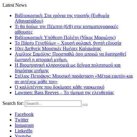
Latest News
Βιβλιοκριτική: Στα χρόνια της ντροπής (Ευθυμία
Αθανασιάδου)
Τι θα δούμε την Πέμπτη (6/8) στις κινηματογραφικές
αίθουσες
Βιβλιοκριτική: Υπόθεση Πολέτη (Νίκος Μαριώτης)
Το Πάρτυ Γενεθλίων – Χρυσή φυλακή, θνητή εξουσία
10ες Διεθνείς Μουσικές Ημέρες Καλαμάτας
Αιμίλιος Σαμόλης: Προσπαθώ όσο μπορώ να διατηρηθεί
ζωντανή η ιστορική μνήμη.
Η Βιομηχανική κληρονομιά ως δείγμα πολιτισμού και
δημόσιας μνήμης
Στέλιος Πετράκης: Μουσική παράσταση «Μέτρα εαυτόν-και
αν αντέχεις μάθε τον»
Ο καλλιτέχνης που δοκίμασε κάθε ναρκωτικό
Lawmen: Bass Reeves – Το τίμημα της ελευθερίας
Search for:
Facebook
Twitter
Instagram
LinkedIn
Youtube