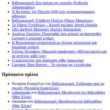
Βιβλιοκριτική: Στα χρόνια της ντροπής (Ευθυμία
Αθανασιάδου)
Τι θα δούμε την Πέμπτη (6/8) στις κινηματογραφικές
αίθουσες
Βιβλιοκριτική: Υπόθεση Πολέτη (Νίκος Μαριώτης)
Το Πάρτυ Γενεθλίων – Χρυσή φυλακή, θνητή εξουσία
10ες Διεθνείς Μουσικές Ημέρες Καλαμάτας
Αιμίλιος Σαμόλης: Προσπαθώ όσο μπορώ να διατηρηθεί
ζωντανή η ιστορική μνήμη.
Η Βιομηχανική κληρονομιά ως δείγμα πολιτισμού και
δημόσιας μνήμης
Στέλιος Πετράκης: Μουσική παράσταση «Μέτρα εαυτόν-και
αν αντέχεις μάθε τον»
Ο καλλιτέχνης που δοκίμασε κάθε ναρκωτικό
Lawmen: Bass Reeves – Το τίμημα της ελευθερίας
Πρόσφατα σχόλια
Νεοφύτα Ευαγγέλου
στο
Βιβλιοκριτική: Απόδραση από τις
σιωπές (Νεοφύτα Ευαγγέλου)
culturepoint
στο
Βιβλιοκριτική: Μεσάνυχτα στη βιβλιοθήκη
(Ματ Χέιγκ)
chessman
στο
Βιβλιοκριτική: Μεσάνυχτα στη βιβλιοθήκη
(Ματ Χέιγκ)