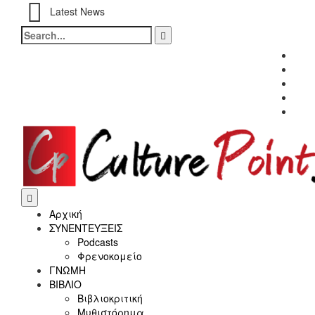
Latest News
Search
for:
Fac
Twitt
Inst
Link
Yout
Αρχική
ΣΥΝΕΝΤΕΥΞΕΙΣ
Podcasts
Φρενοκομείο
ΓΝΩΜΗ
ΒΙΒΛΙΟ
Βιβλιοκριτική
Μυθιστόρημα