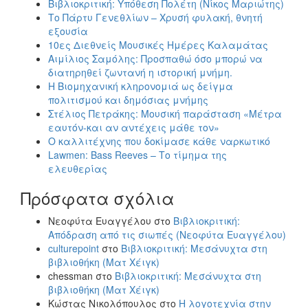
Βιβλιοκριτική: Υπόθεση Πολέτη (Νίκος Μαριώτης)
Το Πάρτυ Γενεθλίων – Χρυσή φυλακή, θνητή
εξουσία
10ες Διεθνείς Μουσικές Ημέρες Καλαμάτας
Αιμίλιος Σαμόλης: Προσπαθώ όσο μπορώ να
διατηρηθεί ζωντανή η ιστορική μνήμη.
Η Βιομηχανική κληρονομιά ως δείγμα
πολιτισμού και δημόσιας μνήμης
Στέλιος Πετράκης: Μουσική παράσταση «Μέτρα
εαυτόν-και αν αντέχεις μάθε τον»
Ο καλλιτέχνης που δοκίμασε κάθε ναρκωτικό
Lawmen: Bass Reeves – Το τίμημα της
ελευθερίας
Πρόσφατα σχόλια
Νεοφύτα Ευαγγέλου
στο
Βιβλιοκριτική:
Απόδραση από τις σιωπές (Νεοφύτα Ευαγγέλου)
culturepoint
στο
Βιβλιοκριτική: Μεσάνυχτα στη
βιβλιοθήκη (Ματ Χέιγκ)
chessman
στο
Βιβλιοκριτική: Μεσάνυχτα στη
βιβλιοθήκη (Ματ Χέιγκ)
Κώστας Νικολόπουλος
στο
Η λογοτεχνία στην