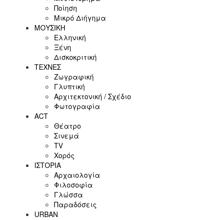
Ποίηση
Μικρό Διήγημα
ΜΟΥΣΙΚΗ
Ελληνική
Ξένη
Δισκοκριτική
ΤΕΧΝΕΣ
Ζωγραφική
Γλυπτική
Αρχιτεκτονική / Σχέδιο
Φωτογραφία
ACT
Θέατρο
Σινεμά
ΤV
Χορός
ΙΣΤΟΡΙΑ
Αρχαιολογία
Φιλοσοφία
Γλώσσα
Παραδόσεις
URBAN