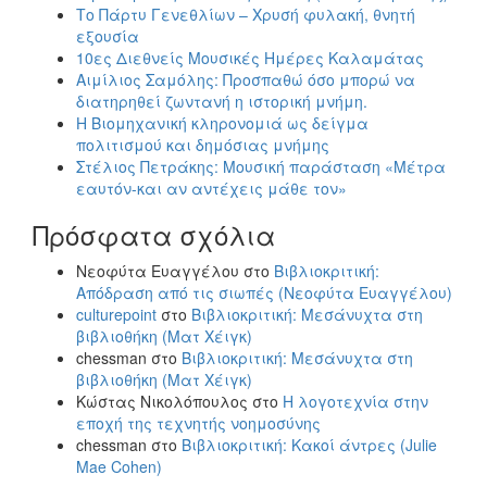
Το Πάρτυ Γενεθλίων – Χρυσή φυλακή, θνητή
εξουσία
10ες Διεθνείς Μουσικές Ημέρες Καλαμάτας
Αιμίλιος Σαμόλης: Προσπαθώ όσο μπορώ να
διατηρηθεί ζωντανή η ιστορική μνήμη.
Η Βιομηχανική κληρονομιά ως δείγμα
πολιτισμού και δημόσιας μνήμης
Στέλιος Πετράκης: Μουσική παράσταση «Μέτρα
εαυτόν-και αν αντέχεις μάθε τον»
Πρόσφατα σχόλια
Νεοφύτα Ευαγγέλου
στο
Βιβλιοκριτική:
Απόδραση από τις σιωπές (Νεοφύτα Ευαγγέλου)
culturepoint
στο
Βιβλιοκριτική: Μεσάνυχτα στη
βιβλιοθήκη (Ματ Χέιγκ)
chessman
στο
Βιβλιοκριτική: Μεσάνυχτα στη
βιβλιοθήκη (Ματ Χέιγκ)
Κώστας Νικολόπουλος
στο
Η λογοτεχνία στην
εποχή της τεχνητής νοημοσύνης
chessman
στο
Βιβλιοκριτική: Κακοί άντρες (Julie
Mae Cohen)