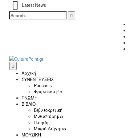
Latest News
Search
for:
Fac
Twitt
Inst
Link
Yout
Αρχική
ΣΥΝΕΝΤΕΥΞΕΙΣ
Podcasts
Φρενοκομείο
ΓΝΩΜΗ
ΒΙΒΛΙΟ
Βιβλιοκριτική
Μυθιστόρημα
Ποίηση
Μικρό Διήγημα
ΜΟΥΣΙΚΗ