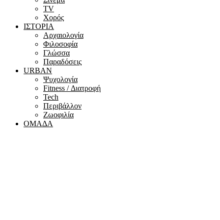
ΤV
Χορός
ΙΣΤΟΡΙΑ
Αρχαιολογία
Φιλοσοφία
Γλώσσα
Παραδόσεις
URBAN
Ψυχολογία
Fitness / Διατροφή
Tech
Περιβάλλον
Ζωοφιλία
ΟΜΑΔΑ