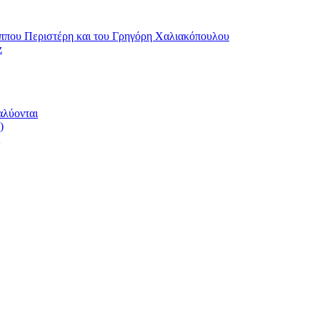
ου Περιστέρη και του Γρηγόρη Χαλιακόπουλου
z
αλύονται
)