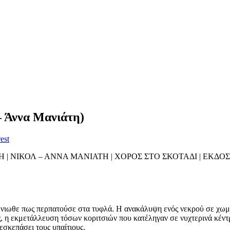
– Άννα Μανιάτη)
est
 | ΝΙΚΟΛ – ΑΝΝΑ ΜΑΝΙΑΤΗ | ΧΟΡΟΣ ΣΤΟ ΣΚΟΤΑΔΙ | ΕΚΔΟ
νιωθε πως περπατούσε στα τυφλά. Η ανακάλυψη ενός νεκρού σε χωμα
ης, η εκμετάλλευση τόσων κοριτσιών που κατέληγαν σε νυχτερινά κέν
εσκεπάσει τους υπαίτιους.