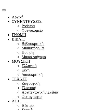
Αρχική
ΣΥΝΕΝΤΕΥΞΕΙΣ
Podcasts
Φρενοκομείο
ΓΝΩΜΗ
ΒΙΒΛΙΟ
Βιβλιοκριτική
Μυθιστόρημα
Ποίηση
Μικρό Διήγημα
ΜΟΥΣΙΚΗ
Ελληνική
Ξένη
Δισκοκριτική
ΤΕΧΝΕΣ
Ζωγραφική
Γλυπτική
Αρχιτεκτονική / Σχέδιο
Φωτογραφία
ACT
Θέατρο
Σινεμά