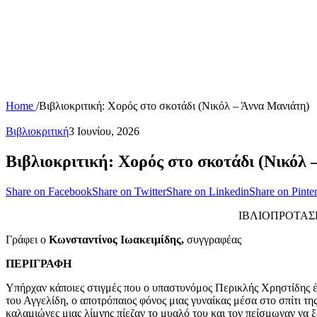
Home
/
Βιβλιοκριτική: Χορός στο σκοτάδι (Νικόλ – Άννα Μανιάτη)
Βιβλιοκριτική
3 Ιουνίου, 2026
Βιβλιοκριτική: Χορός στο σκοτάδι (Νικόλ 
Share on Facebook
Share on Twitter
Share on Linkedin
Share on Pinter
ΙΒΛΙΟΠΡΟΤΑΣΗ
Γράφει ο
Κωνσταντίνος Ιωακειμίδης,
συγγραφέας
ΠΕΡΙΓΡΑΦΗ
Υπήρχαν κάποιες στιγμές που ο υπαστυνόμος Περικλής Χρηστίδης έ
του Αγγελίδη, ο αποτρόπαιος φόνος μιας γυναίκας μέσα στο σπίτι τ
καλαμιώνες μιας λίμνης πίεζαν το μυαλό του και τον πείσμωναν να ξ