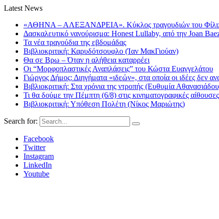
Latest News
«ΑΘΗΝΑ – ΑΛΕΞΑΝΔΡΕΙΑ». Κύκλος τραγουδιών του Φίλιππ
Δασκαλευτικό νανούρισμα: Honest Lullaby, από την Joan Bae
Τα νέα τραγούδια της εβδομάδας
Βιβλιοκριτική: Καρυδότσουφλο (Ίαν ΜακΓιούαν)
Θα σε Βρω – Όταν η αλήθεια καταρρέει
Οι “Μορφοπλαστικές Αναπλάσεις” του Κώστα Ευαγγελάτου
Γιώργος Δήμος: Διηγήματα «ιδεών», στα οποία οι ιδέες δεν αν
Βιβλιοκριτική: Στα χρόνια της ντροπής (Ευθυμία Αθανασιάδου
Τι θα δούμε την Πέμπτη (6/8) στις κινηματογραφικές αίθουσες
Βιβλιοκριτική: Υπόθεση Πολέτη (Νίκος Μαριώτης)
Search for:
Facebook
Twitter
Instagram
LinkedIn
Youtube