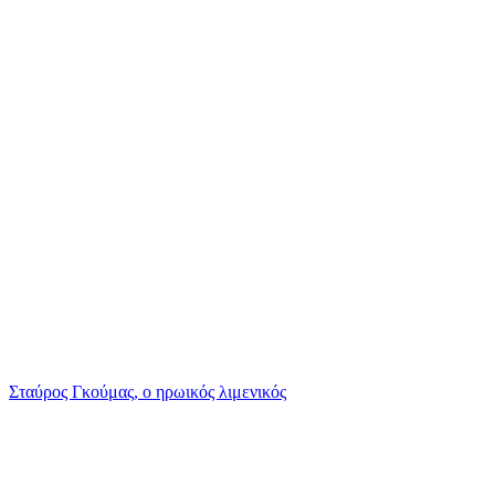
Σταύρος Γκούμας, ο ηρωικός λιμενικός