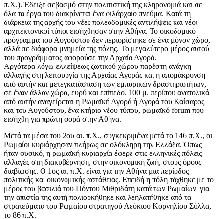
π.Χ.). Έδειξε σεβασμό στην πολιτιστική της κληρονομιά και σε
όλα τα έργα του διακρίνεται ένα φιλάρχαιο πνεύμα. Κατά τη
διάρκεια της αρχής του νέες πολεοδομικές αντιλήψεις και νέοι
αρχιτεκτονικοί τύποι εισήχθησαν στην Αθήνα. Το οικοδομικό
πρόγραμμα του Αυγούστου δεν περιορίστηκε σε ένα μόνον χώρο,
αλλά σε διάφορα μνημεία της πόλης. Το μεγαλύτερο μέρος αυτού
του προγράμματος αφορούσε την Αρχαία Αγορά.
Αργότερα λόγω ελλείψεως ζωτικού χώρου παρέστη ανάγκη
αλλαγής στη λειτουργία της Αρχαίας Αγοράς και η απομάκρυνση
από αυτήν και μετεγκατάσταση των εμπορικών δραστηριοτήτων,
σε έναν άλλον χώρο, ευρύ και επίπεδο. 100 μ. περίπου ανατολικά
από αυτήν αναγείρεται η Ρωμαϊκή Αγορά ή Αγορά του Καίσαρος
και του Αυγούστου, ένα κτήριο νέου τύπου, ρωμαϊκό forum που
εισήχθη για πρώτη φορά στην Αθήνα.
Μετά τα μέσα του 2ου αι. π.Χ., συγκεκριμένα μετά το 146 π.Χ., οι
Ρωμαίοι κυριάρχησαν πλήρως σε ολόκληρη την Ελλάδα. Όπως
ήταν φυσικό, η ρωμαϊκή κυριαρχία έφερε στις ελληνικές πόλεις
αλλαγές στη διακυβέρνηση, στην οικονομική ζωή, στους όρους
διαβίωσης. Ο 1ος αι. π.Χ. είναι για την Αθήνα μια περίοδος
πολιτικής και οικονομικής αστάθειας. Επειδή η πόλη τάχθηκε με το
μέρος του βασιλιά του Πόντου Μιθριδάτη κατά των Ρωμαίων, για
την απιστία της αυτή πολιορκήθηκε και λεηλατήθηκε από τα
στρατεύματα του Ρωμαίου στρατηγού Λεύκιου Κορνηλίου Σύλλα,
το 86 π.Χ.