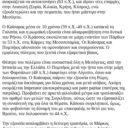
αναγκάζεται να αυτοκτονήσει (63 π.Χ.), και ιδρύει νέες επαρχίες
στην Ανατολή (Συρία, Κιλικία, Κρήτη, Κύπρος), ενώ
εξουδετερώνει και την πειρατεία, που ήταν μάστιγα στην
Μεσόγειο.
Ο Καίσαρας μέσα σε 10 χρόνια (59 π.Χ.-49 π.Χ.) κατακτά τη
Γαλατία, και η ρωμαϊκή εξουσία είναι αδιαμφισβήτητη στα δυτικά
του Ρήνου. Ο Κράσσος σκοτώνεται σε μάχη εναντίον των Πάρθων
το 53 π.Χ. στις Κάρρες της Μεσοποταμίας. Οι Καίσαρας και
Πομπήιος αδυνατούν να ομονοήσουν και συγκρούονται. Ο
εμφύλιος πόλεμος που ξεσπά είναι εξαιρετικά βίαιος.
Θέατρο του πολέμου είναι ουσιαστικά όλη η Μεσόγειος, από την
Ισπανία ως την Ελλάδα. Ο Πομπήιος μετά την ήττα του στην μάχη
των Φαρσάλων (48 π.Χ.) διαφεύγει στην Αίγυπτο, όπου και
δολοφονείται. Ο Καίσαρας παίρνει την εξουσία στη Ρώμη,
ονομάζεται δικτάτορας για δέκα χρόνια, και μετά ισόβιος. Ακόμη
ονομάζεται Imperator (αυτοκράτορας) και pater patriae (πατέρας της
πατρίδας). Προβαίνει σε αρκετά φιλολαϊκά μέτρα και τριπλασιάζει
τον αριθμό των μελών της Συγκλήτου, ούτως ώστε να εξασφαλίζει
τη συναίνεσή της για όλα τα θέματα. Κάποιοι συγκλητικοί, όμως,
που φοβούνταν τη δύναμή του με επικεφαλής το θετό γιο του,
Βρούτο, τον δολοφονούν το 44 π.Χ..
Την εξουσία αναλαμβάνει η δεύτερη τριανδρία, οι Μάρκος