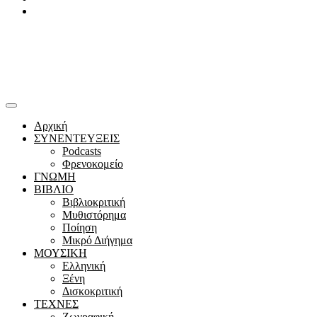
Youtube
Αρχική
ΣΥΝΕΝΤΕΥΞΕΙΣ
Podcasts
Φρενοκομείο
ΓΝΩΜΗ
ΒΙΒΛΙΟ
Βιβλιοκριτική
Μυθιστόρημα
Ποίηση
Μικρό Διήγημα
ΜΟΥΣΙΚΗ
Ελληνική
Ξένη
Δισκοκριτική
ΤΕΧΝΕΣ
Ζωγραφική