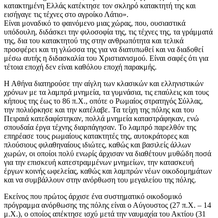
κατακτημένη Ελλάς κατέκτησε τον σκληρό κατακτητή της και
εισήγαγε τις τέχνες στο αγροίκο Λάτιο».
Είναι μοναδικό το φαινόμενο μιας χώρας, που, ουσιαστικά
υπόδουλη, διδάσκει την φιλοσοφία της, τις τέχνες της, τα γράμματά
της, δια του κατακτητού της στην ανθρωπότητα και τελικά
προσφέρει και τη γλώσσα της για να διατυπωθεί και να διαδοθεί
μέσω αυτής η διδασκαλία του Χριστιανισμού. Είναι σαφές ότι για
τέτοια εποχή δεν είναι καθόλου εποχή παρακμής.
Η Αθήνα διατηρούσε την αίγλη των κλασικών και ελληνιστικών
χρόνων με τα λαμπρά μνημεία, τα γυμνάσια, τις επαύλεις και τους
κήπους της έως το 86 π.Χ., οπότε ο Ρωμαίος στρατηγός Σύλλας,
την πολιόρκησε και την κατέλαβε. Τα τείχη της πόλης και του
Πειραιά κατεδαφίστηκαν, πολλά μνημεία καταστράφηκαν, ενώ
σπουδαία έργα τέχνης διαρπάγησαν. Το λαμπρό παρελθόν της
επηρέασε τους ρωμαίους κατακτητές της, αυτοκράτορες και
πλούσιους φιλαθηναίους ιδιώτες, καθώς και βασιλείς άλλων
χωρών, οι οποίοι πολύ ενωρίς άρχισαν να διαθέτουν μυθώδη ποσά
για την επισκευή κατεστραμμένων μνημείων, την κατασκευή
έργων κοινής ωφελείας, καθώς και λαμπρών νέων οικοδομημάτων
και να συμβάλλουν στην ανόρθωση του μεγαλείου της πόλης.
Εκείνος που πρώτος άρχισε ένα συστηματικό οικοδομικό
πρόγραμμα ανόρθωσης της πόλης είναι ο Αύγουστος (27 π.Χ. – 14
μ.Χ.), ο οποίος απέκτησε ισχύ μετά την ναυμαχία του Ακτίου (31