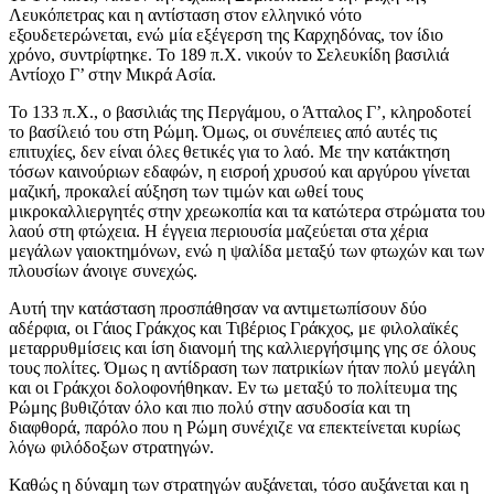
Λευκόπετρας και η αντίσταση στον ελληνικό νότο
εξουδετερώνεται, ενώ μία εξέγερση της Καρχηδόνας, τον ίδιο
χρόνο, συντρίφτηκε. Το 189 π.Χ. νικούν το Σελευκίδη βασιλιά
Αντίοχο Γ’ στην Μικρά Ασία.
Το 133 π.Χ., ο βασιλιάς της Περγάμου, ο Άτταλος Γ’, κληροδοτεί
το βασίλειό του στη Ρώμη. Όμως, οι συνέπειες από αυτές τις
επιτυχίες, δεν είναι όλες θετικές για το λαό. Με την κατάκτηση
τόσων καινούριων εδαφών, η εισροή χρυσού και αργύρου γίνεται
μαζική, προκαλεί αύξηση των τιμών και ωθεί τους
μικροκαλλιεργητές στην χρεωκοπία και τα κατώτερα στρώματα του
λαού στη φτώχεια. Η έγγεια περιουσία μαζεύεται στα χέρια
μεγάλων γαιοκτημόνων, ενώ η ψαλίδα μεταξύ των φτωχών και των
πλουσίων άνοιγε συνεχώς.
Αυτή την κατάσταση προσπάθησαν να αντιμετωπίσουν δύο
αδέρφια, οι Γάιος Γράκχος και Τιβέριος Γράκχος, με φιλολαϊκές
μεταρρυθμίσεις και ίση διανομή της καλλιεργήσιμης γης σε όλους
τους πολίτες. Όμως η αντίδραση των πατρικίων ήταν πολύ μεγάλη
και οι Γράκχοι δολοφονήθηκαν. Εν τω μεταξύ το πολίτευμα της
Ρώμης βυθιζόταν όλο και πιο πολύ στην ασυδοσία και τη
διαφθορά, παρόλο που η Ρώμη συνέχιζε να επεκτείνεται κυρίως
λόγω φιλόδοξων στρατηγών.
Καθώς η δύναμη των στρατηγών αυξάνεται, τόσο αυξάνεται και η