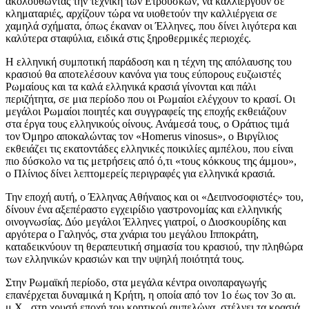
ακολουθώντας την τεχνική των Ετρούσκων, να καλλιεργούν σε
κληματαριές, αρχίζουν τώρα να υιοθετούν την καλλιέργεια σε
χαμηλά σχήματα, όπως έκαναν οι Έλληνες, που δίνει λιγότερα και
καλύτερα σταφύλια, ειδικά στις ξηροθερμικές περιοχές.
Η ελληνική συμποτική παράδοση και η τέχνη της απόλαυσης του
κρασιού θα αποτελέσουν κανόνα για τους εύπορους ευζωιστές
Ρωμαίους και τα καλά ελληνικά κρασιά γίνονται και πάλι
περιζήτητα, σε μια περίοδο που οι Ρωμαίοι ελέγχουν το κρασί. Οι
μεγάλοι Ρωμαίοι ποιητές και συγγραφείς της εποχής εκθειάζουν
στα έργα τους ελληνικούς οίνους. Ανάμεσά τους, ο Οράτιος τιμά
τον Όμηρο αποκαλώντας τον «Homerus vinosus», ο Βιργίλιος
εκθειάζει τις εκατοντάδες ελληνικές ποικιλίες αμπέλου, που είναι
πιο δύσκολο να τις μετρήσεις από ό,τι «τους κόκκους της άμμου»,
ο Πλίνιος δίνει λεπτομερείς περιγραφές για ελληνικά κρασιά.
Την εποχή αυτή, ο Έλληνας Αθήναιος και οι «Δειπνοσοφιστές» του,
δίνουν ένα αξεπέραστο εγχειρίδιο γαστρονομίας και ελληνικής
οινογνωσίας. Δύο μεγάλοι Έλληνες γιατροί, ο Διοσκουρίδης και
αργότερα ο Γαληνός, στα χνάρια του μεγάλου Ιπποκράτη,
καταδεικνύουν τη θεραπευτική σημασία του κρασιού, την πληθώρα
των ελληνικών κρασιών και την υψηλή ποιότητά τους.
Στην Ρωμαϊκή περίοδο, στα μεγάλα κέντρα οινοπαραγωγής
επανέρχεται δυναμικά η Κρήτη, η οποία από τον 1ο έως τον 3ο αι.
μ.Χ., στη χρυσή εποχή του κρητικού αμπελώνα, στέλνει τα κρασιά