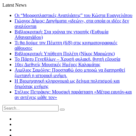
Latest News
Οι “Μορφοπλαστικές Αναπλάσεις” του Κώστα Ευαγγελάτου
Γιώργος Δήμος: Διηγήματα «ιδεών», στα οποία οι ιδέες δεν
αναλύονται
Βιβλιοκριτική: Στα χρόνια της ντροπής (Ευθυμία
Αθανασιάδου)
Τι θα δούμε την Πέμπτη (6/8) στις κινηματογραφικές
αίθουσες
Βιβλιοκριτική: Υπόθεση Πολέτη (Νίκος Μαριώτης)
Το Πάρτυ Γενεθλίων – Χρυσή φυλακή, θνητή εξουσία
10ες Διεθνείς Μουσικές Ημέρες Καλαμάτας
Αιμίλιος Σαμόλης: Προσπαθώ όσο μπορώ να διατηρηθεί
ζωντανή η ιστορική μνήμη.
Η Βιομηχανική κληρονομιά ως δείγμα πολιτισμού και
δημόσιας μνήμης
Στέλιος Πετράκης: Μουσική παράσταση «Μέτρα εαυτόν-και
αν αντέχεις μάθε τον»
Search
for:
Facebook
Twitter
Instagram
LinkedIn