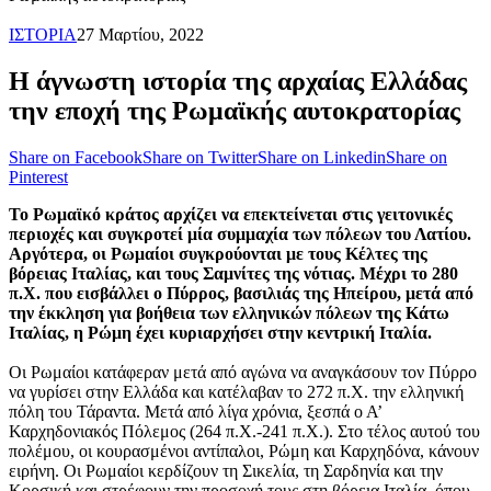
ΙΣΤΟΡΙΑ
27 Μαρτίου, 2022
Η άγνωστη ιστορία της αρχαίας Ελλάδας
την εποχή της Ρωμαϊκής αυτοκρατορίας
Share on Facebook
Share on Twitter
Share on Linkedin
Share on
Pinterest
Το Ρωμαϊκό κράτος αρχίζει να επεκτείνεται στις γειτονικές
περιοχές και συγκροτεί μία συμμαχία των πόλεων του Λατίου.
Αργότερα, οι Ρωμαίοι συγκρούονται με τους Κέλτες της
βόρειας Ιταλίας, και τους Σαμνίτες της νότιας. Μέχρι το 280
π.Χ. που εισβάλλει ο Πύρρος, βασιλιάς της Ηπείρου, μετά από
την έκκληση για βοήθεια των ελληνικών πόλεων της Κάτω
Ιταλίας, η Ρώμη έχει κυριαρχήσει στην κεντρική Ιταλία.
Οι Ρωμαίοι κατάφεραν μετά από αγώνα να αναγκάσουν τον Πύρρο
να γυρίσει στην Ελλάδα και κατέλαβαν το 272 π.Χ. την ελληνική
πόλη του Τάραντα. Μετά από λίγα χρόνια, ξεσπά ο Α’
Καρχηδονιακός Πόλεμος (264 π.Χ.-241 π.Χ.). Στο τέλος αυτού του
πολέμου, οι κουρασμένοι αντίπαλοι, Ρώμη και Καρχηδόνα, κάνουν
ειρήνη. Οι Ρωμαίοι κερδίζουν τη Σικελία, τη Σαρδηνία και την
Κορσική και στρέφουν την προσοχή τους στη βόρεια Ιταλία, όπου