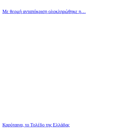
Με θερμή ανταπόκριση ολοκληρώθηκε η…
Καρύταινα, το Τολέδο της Ελλάδας