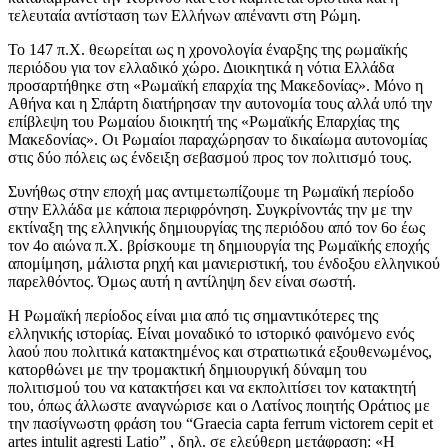
τελευταία αντίσταση των Ελλήνων απέναντι στη Ρώμη.
Το 147 π.Χ. θεωρείται ως η χρονολογία έναρξης της ρωμαϊκής
περιόδου για τον ελλαδικό χώρο. Διοικητικά η νότια Ελλάδα
προσαρτήθηκε στη «Ρωμαϊκή επαρχία της Μακεδονίας». Μόνο η
Αθήνα και η Σπάρτη διατήρησαν την αυτονομία τους αλλά υπό την
επίβλεψη του Ρωμαίου διοικητή της «Ρωμαϊκής Επαρχίας της
Μακεδονίας». Οι Ρωμαίοι παραχώρησαν το δικαίωμα αυτονομίας
στις δύο πόλεις ως ένδειξη σεβασμού προς τον πολιτισμό τους.
Συνήθως στην εποχή μας αντιμετωπίζουμε τη Ρωμαϊκή περίοδο
στην Ελλάδα με κάποια περιφρόνηση. Συγκρίνοντάς την με την
εκτίναξη της ελληνικής δημιουργίας της περιόδου από τον 6ο έως
τον 4ο αιώνα π.Χ. βρίσκουμε τη δημιουργία της Ρωμαϊκής εποχής
απομίμηση, μάλιστα ρηχή και μανιεριστική, του ένδοξου ελληνικού
παρελθόντος. Όμως αυτή η αντίληψη δεν είναι σωστή.
Η Ρωμαϊκή περίοδος είναι μια από τις σημαντικότερες της
ελληνικής ιστορίας. Είναι μοναδικό το ιστορικό φαινόμενο ενός
λαού που πολιτικά κατακτημένος και στρατιωτικά εξουθενωμένος,
κατορθώνει με την τρομακτική δημιουργική δύναμη του
πολιτισμού του να κατακτήσει και να εκπολιτίσει τον κατακτητή
του, όπως άλλωστε αναγνώρισε και ο Λατίνος ποιητής Οράτιος με
την πασίγνωστη φράση του “Graecia capta ferrum victorem cepit et
artes intulit agresti Latio” , δηλ. σε ελεύθερη μετάφραση: «Η