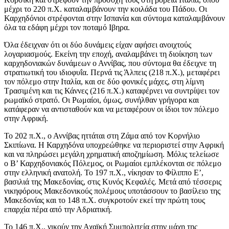
μέχρι το 220 π.Χ. καταλαμβάνουν την κοιλάδα του Πάδου. Οι
Καρχηδόνιοι στρέφονται στην Ισπανία και σύντομα καταλαμβάνουν
όλα τα εδάφη μέχρι τον ποταμό Ιβηρα.
Όλα έδειχναν ότι οι δύο δυνάμεις είχαν αφήσει ανοιχτούς
λογαριασμούς. Εκείνη την εποχή, αναλαμβάνει τη διοίκηση των
καρχηδονιακών δυνάμεων ο Αννίβας, που σύντομα θα έδειχνε τη
στρατιωτική του ιδιοφυΐα. Περνά τις Άλπεις (218 π.Χ.), μεταφέρει
τον πόλεμο στην Ιταλία, και σε δύο φονικές μάχες, στη λίμνη
Τρασιμένη και τις Κάννες (216 π.Χ.) καταφέρνει να συντρίψει τον
ρωμαϊκό στρατό. Οι Ρωμαίοι, όμως, συνήλθαν γρήγορα και
κατάφεραν να αντισταθούν και να μεταφέρουν οι ίδιοι τον πόλεμο
στην Αφρική.
Το 202 π.Χ., ο Αννίβας ηττάται στη Ζάμα από τον Κορνήλιο
Σκιπίωνα. Η Καρχηδόνα υποχρεώθηκε να περιοριστεί στην Αφρική
και να πληρώσει μεγάλη χρηματική αποζημίωση. Μόλις τελείωσε
ο Β’ Καρχηδονιακός Πόλεμος, οι Ρωμαίοι εμπλέκονται σε πόλεμο
στην ελληνική ανατολή. Το 197 π.Χ., νίκησαν το Φίλιππο Ε’,
βασιλιά της Μακεδονίας, στις Κυνός Κεφαλές. Μετά από τέσσερις
νικηφόρους Μακεδονικούς πολέμους υποτάσσουν το βασίλειο της
Μακεδονίας και το 148 π.Χ. συγκροτούν εκεί την πρώτη τους
επαρχία πέρα από την Αδριατική.
Το 146 π.Χ., νικούν την Αχαϊκή Συμπολιτεία στην μάχη της