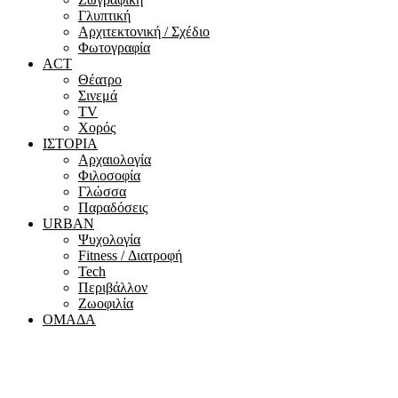
Γλυπτική
Αρχιτεκτονική / Σχέδιο
Φωτογραφία
ACT
Θέατρο
Σινεμά
ΤV
Χορός
ΙΣΤΟΡΙΑ
Αρχαιολογία
Φιλοσοφία
Γλώσσα
Παραδόσεις
URBAN
Ψυχολογία
Fitness / Διατροφή
Tech
Περιβάλλον
Ζωοφιλία
ΟΜΑΔΑ