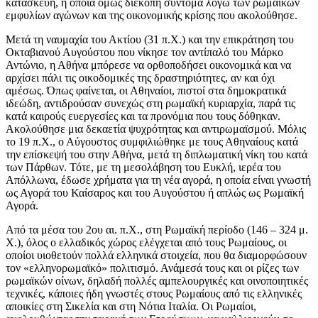
κατασκευή, η οποία όμως διεκόπη σύντομα λόγω των ρωμαϊκών
εμφυλίων αγώνων και της οικονομικής κρίσης που ακολούθησε.
Μετά τη ναυμαχία του Ακτίου (31 π.Χ.) και την επικράτηση του
Οκταβιανού Αυγούστου που νίκησε τον αντίπαλό του Μάρκο
Αντώνιο, η Αθήνα μπόρεσε να ορθοποδήσει οικονομικά και να
αρχίσει πάλι τις οικοδομικές της δραστηριότητες, αν και όχι
αμέσως. Όπως φαίνεται, οι Αθηναίοι, πιστοί στα δημοκρατικά
ιδεώδη, αντιδρούσαν συνεχώς στη ρωμαϊκή κυριαρχία, παρά τις
κατά καιρούς ευεργεσίες και τα προνόμια που τους δόθηκαν.
Ακολούθησε μια δεκαετία ψυχρότητας και αντιρωμαϊσμού. Μόλις
το 19 π.Χ., ο Αύγουστος συμφιλιώθηκε με τους Αθηναίους κατά
την επίσκεψή του στην Αθήνα, μετά τη διπλωματική νίκη του κατά
των Πάρθων. Τότε, με τη μεσολάβηση του Ευκλή, ιερέα του
Απόλλωνα, έδωσε χρήματα για τη νέα αγορά, η οποία είναι γνωστή
ως Αγορά του Καίσαρος και του Αυγούστου ή απλώς ως Ρωμαϊκή
Αγορά.
Από τα μέσα του 2ου αι. π.Χ., στη Ρωμαϊκή περίοδο (146 – 324 μ.
Χ.), όλος ο ελλαδικός χώρος ελέγχεται από τους Ρωμαίους, οι
οποίοι υιοθετούν πολλά ελληνικά στοιχεία, που θα διαμορφώσουν
τον «ελληνορωμαϊκό» πολιτισμό. Ανάμεσά τους και οι ρίζες των
ρωμαϊκών οίνων, δηλαδή πολλές αμπελουργικές και οινοποιητικές
τεχνικές, κάποιες ήδη γνωστές στους Ρωμαίους από τις ελληνικές
αποικίες στη Σικελία και στη Νότια Ιταλία. Οι Ρωμαίοι,