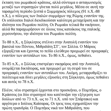
έκταση του ρωμαϊκού κράτους, αλλά σύντομα ο ανταγωνισμός
μεταξύ των στρατηγών γίνεται πολύ μεγάλος. Μέσα σε αυτή την
ταραγμένη περίοδο ξεσπά ο Συμμαχικός πόλεμος (91 π.Χ.-88
π.Χ.), ο πόλεμος των Ιταλών συμμάχων της Ρώμης εναντίον της.
Οι υπόλοιποι Ιταλοί διεκδικούσαν καλύτερη μεταχείριση και την
ιδιότητα του Ρωμαίου πολίτη. Οι Ρωμαίοι τελικά θα νικήσουν,
αλλά θα παραχωρήσουν σε όλους τους κατοίκους της ιταλικής
χερσονήσου, την ιδιότητα του Ρωμαίου πολίτη.
Το 88 π.Χ., η Σύγκλητος στέλνει στην Ανατολή εναντίον του
βασιλιά του Πόντου, Μιθριδάτη ΣΤ’, τον Σύλλα. Ο Μάριος
εξοργίζεται και έχοντας το πεδίο ελεύθερο προχωρεί σε προγραφές
εναντίον των αντιπάλων του. Το 86 π.Χ., όμως, πεθαίνει.
Το 85 π.Χ., ο Σύλλας επιστρέφει νικηφόρος από την Ανατολή,
ονομάζεται δικτάτορας, και προχωρεί με τη σειρά του σε
προγραφές εναντίον των αντιπάλων του. Ακόμη, μεταρρυθμίζει το
πολίτευμα και δίνει μεγάλες εξουσίες στη Σύγκλητο, όμως πεθαίνει
και αυτός το 78 π.Χ.
Πλέον, νέοι στρατηγοί έρχονται στο προσκήνιο, ο Πομπήιος, ο
Κράσσος (οι δύο στρατηγοί που κατέπνιξαν την εξέγερση των
δούλων από το 73 π.Χ. ως το 71 π.Χ. υπό τον Σπάρτακο) και
αργότερα ο Ιούλιος Καίσαρας. Οι τρεις τους σχηματίζουν την
πρώτη τριανδρία. Ο Πομπήιος νικά τον Μιθριδάτη, που