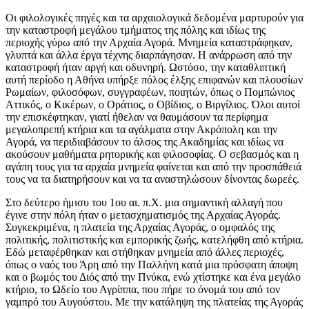
Οι φιλολογικές πηγές και τα αρχαιολογικά δεδομένα μαρτυρούν για
την καταστροφή μεγάλου τμήματος της πόλης και ιδίως της
περιοχής γύρω από την Αρχαία Αγορά. Μνημεία καταστράφηκαν,
γλυπτά και άλλα έργα τέχνης διαρπάγησαν. Η ανάρρωση από την
καταστροφή ήταν αργή και οδυνηρή. Ωστόσο, την καταθλιπτική
αυτή περίοδο η Αθήνα υπήρξε πόλος έλξης επιφανών και πλουσίων
Ρωμαίων, φιλοσόφων, συγγραφέων, ποιητών, όπως ο Πομπώνιος
Αττικός, ο Κικέρων, ο Οράτιος, ο Οβίδιος, ο Βιργίλιος. Όλοι αυτοί
την επισκέφτηκαν, γιατί ήθελαν να θαυμάσουν τα περίφημα
μεγαλοπρεπή κτήρια και τα αγάλματα στην Ακρόπολη και την
Αγορά, να περιδιαβάσουν το άλσος της Ακαδημίας και ιδίως να
ακούσουν μαθήματα ρητορικής και φιλοσοφίας. Ο σεβασμός και η
αγάπη τους για τα αρχαία μνημεία φαίνεται και από την προσπάθειά
τους να τα διατηρήσουν και να τα αναστηλώσουν δίνοντας δωρεές.
Στο δεύτερο ήμισυ του 1ου αι. π.Χ. μια σημαντική αλλαγή που
έγινε στην πόλη ήταν ο μετασχηματισμός της Αρχαίας Αγοράς.
Συγκεκριμένα, η πλατεία της Αρχαίας Αγοράς, ο ομφαλός της
πολιτικής, πολιτιστικής και εμπορικής ζωής, κατελήφθη από κτήρια.
Εδώ μεταφέρθηκαν και στήθηκαν μνημεία από άλλες περιοχές,
όπως ο ναός του Άρη από την Παλλήνη κατά μια πρόσφατη άποψη
και ο βωμός του Διός από την Πνύκα, ενώ χτίστηκε και ένα μεγάλο
κτήριο, το Ωδείο του Αγρίππα, που πήρε το όνομά του από τον
γαμπρό του Αυγούστου. Με την κατάληψη της πλατείας της Αγοράς