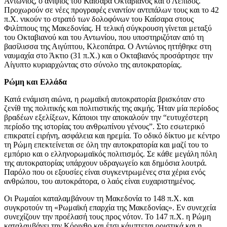
Αντώνιος, ο ανιψιός του Καίσαρα Οκταβιανός και ο Λέπιδος.
Προχωρούν σε νέες προγραφές εναντίον αντιπάλων τους και το 42
π.Χ. νικούν το στρατό των δολοφόνων του Καίσαρα στους
Φιλίππους της Μακεδονίας. Η τελική σύγκρουση γίνεται μεταξύ
του Οκταβιανού και του Αντωνίου, που υποστηριζόταν από τη
βασίλισσα της Αιγύπτου, Κλεοπάτρα. Ο Αντώνιος ηττήθηκε στη
ναυμαχία στο Άκτιο (31 π.Χ.) και ο Οκταβιανός προσάρτησε την
Αίγυπτο κυριαρχώντας στο σύνολο της αυτοκρατορίας.
Ρώμη και Ελλάδα
Κατά ενάμιση αιώνα, η ρωμαϊκή αυτοκρατορία βρισκόταν στο
ζενίθ της πολιτικής και πολιτιστικής της ακμής. Ήταν μία περίοδος
βραδέων εξελίξεων, Κάποιοι την αποκαλούν την “ευτυχέστερη
περίοδο της ιστορίας του ανθρωπίνου γένους”. Στο εσωτερικό
επικρατεί ειρήνη, ασφάλεια και ηρεμία. Το οδικό δίκτυο με κέντρο
τη Ρώμη επεκτείνεται σε όλη την αυτοκρατορία και μαζί του το
εμπόριο και ο ελληνορωμαϊκός πολιτισμός. Σε κάθε μεγάλη πόλη
της αυτοκρατορίας υπάρχουν υδραγωγείο και δημόσια λουτρά.
Παρόλο που οι εξουσίες είναι συγκεντρωμένες στα χέρια ενός
ανθρώπου, του αυτοκράτορα, ο λαός είναι ευχαριστημένος.
Οι Ρωμαίοι καταλαμβάνουν τη Μακεδονία το 148 π.Χ. και
συγκροτούν τη «Ρωμαϊκή επαρχία της Μακεδονίας». Εν συνεχεία
συνεχίζουν την προέλασή τους προς νότον. Το 147 π.Χ. η Ρώμη
καταλαμβάνει την Κόρινθο και έτσι κάμπτεται οριστικά και η