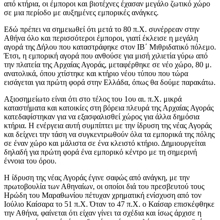
από κτήρια, οι έμποροι και βιοτέχνες έχασαν μεγάλο ζωτικό χώρο
σε μια περίοδο με αυξημένες εμπορικές ανάγκες.
Εδώ πρέπει να σημειωθεί ότι μετά το 80 π.Χ. συνέρρεαν στην
Αθήνα όλο και περισσότεροι έμποροι, γιατί έκλεισε η μεγάλη
αγορά της Δήλου που καταστράφηκε στον ΙΒ΄ Μιθριδατικό πόλεμο.
Έτσι, η εμπορική αγορά που ανθούσε για μισή χιλιετία γύρω από
την πλατεία της Αρχαίας Αγοράς, μεταφέρθηκε σε νέο χώρο, 80 μ.
ανατολικά, όπου χτίστηκε και κτήριο νέου τύπου που τώρα
εισάγεται για πρώτη φορά στην Ελλάδα, όπως θα δούμε παρακάτω.
Αξιοσημείωτο είναι ότι στο τέλος του 1ου αι. π.Χ. μικρά
καταστήματα και κατοικίες στη βόρεια πλευρά της Αρχαίας Αγοράς
κατεδαφίστηκαν για να εξασφαλισθεί χώρος για άλλα δημόσια
κτήρια. Η ενέργεια αυτή συμπίπτει με την ίδρυση της νέας Αγοράς
και δείχνει την τάση να συγκεντρωθούν όλα τα εμπορικά της πόλης
σε έναν χώρο και μάλιστα σε ένα κλειστό κτήριο. Δημιουργείται
δηλαδή για πρώτη φορά ένα εμπορικό κέντρο με τη σημερινή
έννοια του όρου.
Η ίδρυση της νέας Αγοράς έγινε σαφώς από ανάγκη, με την
πρωτοβουλία των Αθηναίων, οι οποίοι διά του πρεσβευτού τους
Ηρώδη του Μαραθωνίου πέτυχαν χρηματική ενίσχυση από τον
Ιούλιο Καίσαρα το 51 π.Χ. Όταν το 47 π.Χ. ο Καίσαρ επισκέφθηκε
την Αθήνα, φαίνεται ότι είχαν γίνει τα σχέδια και ίσως άρχισε η