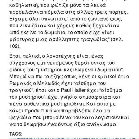
καθηλωτική, που φώτιζε μόνο τα λευκά
πορσελάνινα πόμολα στις άλλες τρεις πόρτες.
Είχαμε όλοι υπνωτιστεί από το ζωντανό φως,
που λικνιζόταν και χόρευε καθώς ξεχυνόταν
από εκείνο το δωμάτιο, το οποίο είχε γίνει
μάρτυρας μιας ασύλληπτης τραγωδίας” (σελ.
102).
Έτσι, τελικά, ο λογοτέχνης είναι ένας
σύγχρονος εμπνευσμένος θεράποντας του
είδους του “μυστηρίου κλειδωμένου δωματίου”.
Μπορώ να πω το εξής: όπως λένε οι κριτικοί ότι ο
Ρωμανός ο Μελωδός έχει “αίσθημα του
τραγικού”, έτσι και ο Paul Halter έχει “αίσθημα
του μυστηρίου”: έχει γνήσια ατμόσφαιρα και
πένα αυθεντικά μυστηριώδικη. Και αυτό με
κάνει προσωπικά να παραβλέπω όλα τα
ψεγάδια που μπορούν να του καταλογιστούν και
να το θεωρήσω ένα όντως άξιο ανάγνωσμα!
TAGS: