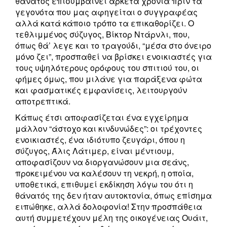
θάνατος επισυμβαίνει αρκετά χρόνια πριν τα
γεγονότα που μας αφηγείται ο συγγραφέας
αλλά κατά κάποιο τρόπο τα επικαθορίζει. Ο
τεθλιμμένος σύζυγος, Βίκτορ Ντάρνλι, που,
όπως θά’ λεγε και το τραγούδι, “μέσα στο όνειρο
μόνο ζει”, προσπαθεί να βρίσκει ενοικιαστές για
τους υψηλότερους ορόφους του σπιτιού του, οι
φήμες όμως, που μιλάνε για παράξενα φώτα
και φασματικές εμφανίσεις, λειτουργούν
αποτρεπτικά.
Kάπως έτσι αποφασίζεται ένα εγχείρημα
μάλλον “άστοχο και κινδυνώδες”: οι τρέχοντες
ενοικιαστές, ένα ιδιότυπο ζευγάρι, όπου η
σύζυγος, Άλις Λάτιμερ, είναι μέντιουμ,
αποφασίζουν να διοργανώσουν μια σεάνς,
προκειμένου να καλέσουν τη νεκρή, η οποία,
υποθετικά, επιθυμεί εκδίκηση λόγω του ότι η
θάνατός της δεν ήταν αυτοκτονία, όπως επίσημα
ειπώθηκε, αλλά δολοφονία! Στην προσπάθεια
αυτή συμμετέχουν μέλη της οικογένειας Ουάιτ,