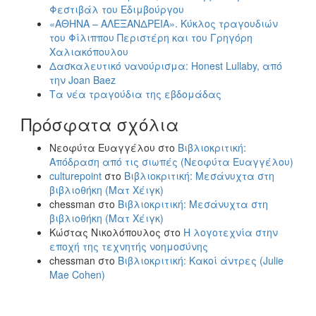
Φεστιβάλ του Εδιμβούργου
«ΑΘΗΝΑ – ΑΛΕΞΑΝΔΡΕΙΑ». Κύκλος τραγουδιών
του Φίλιππου Περιστέρη και του Γρηγόρη
Χαλιακόπουλου
Δασκαλευτικό νανούρισμα: Honest Lullaby, από
την Joan Baez
Τα νέα τραγούδια της εβδομάδας
Πρόσφατα σχόλια
Νεοφύτα Ευαγγέλου
στο
Βιβλιοκριτική:
Απόδραση από τις σιωπές (Νεοφύτα Ευαγγέλου)
culturepoint
στο
Βιβλιοκριτική: Μεσάνυχτα στη
βιβλιοθήκη (Ματ Χέιγκ)
chessman
στο
Βιβλιοκριτική: Μεσάνυχτα στη
βιβλιοθήκη (Ματ Χέιγκ)
Κώστας Νικολόπουλος
στο
Η λογοτεχνία στην
εποχή της τεχνητής νοημοσύνης
chessman
στο
Βιβλιοκριτική: Κακοί άντρες (Julie
Mae Cohen)