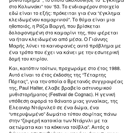
στο Κολωνάκι” του ‘53. Το ενδιαφέρον στοιχείο
εδώ είναι το εξής: πρόκειται για ένα “έγκλημα
κλειδωμένου καμαρινιού”. Το θύμα είναι μια
ηθοποιός, η Ρόζα Βαργή, που βρίσκεται
δολοφονημένη στο καμαρίνι της, που φέρεται
να ήταν κλειδωμένο από μέσα. Ο Γιάννης
Μαρής λύνει το καινοφανές αυτό πρόβλημα με
ένα τρόπο που έχει να κάνει με την εσωτερική
δομή του κτιρίου.
Και, κατόπιν τούτων, προχωράμε στο έτος 1988.
Aυτό είναι το έτος έκδοσης της “Τέταρτης
Πόρτας”, για την οποία ο Βρετανός συγγραφέας
της, Paul Halter, έλαβε βραβείο αστυνομικού
μυθιστορήματος (Festival de Cognac). Η γενική
υπόθεση αφορά το θάνατο μιας γυναίκας, της
Έλεανορ Ντάρνλεϋ σε ένα δώμα, ένα
“υπερυψωμένο” δωμάτιο τύπου σοφίτας πάνω
στην “ζοφερή κατοικία των Ντάρνλι με τα
αετώματα και τα κόκκινα τούβλα”. Αυτός ο