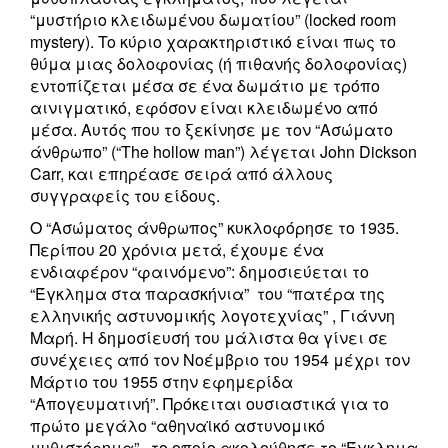
“μυστήριο κλειδωμένου δωματίου” (locked room
mystery). To κύριο χαρακτηριστικό είναι πως το
θύμα μιας δολοφονίας (ή πιθανής δολοφονίας)
εντοπίζεται μέσα σε ένα δωμάτιο με τρόπο
αινιγματικό, εφόσον είναι κλειδωμένο από
μέσα. Αυτός που το ξεκίνησε με τον “Ασώματο
άνθρωπο” (“The hollow man”) λέγεται John Dickson
Carr, και επηρέασε σειρά από άλλους
συγγραφείς του είδους.
Ο “Ασώματος άνθρωπος” κυκλοφόρησε το 1935.
Περίπου 20 χρόνια μετά, έχουμε ένα
ενδιαφέρον “φαινόμενο”: δημοσιεύεται το
“Έγκλημα στα παρασκήνια” του “πατέρα της
ελληνικής αστυνομικής λογοτεχνίας” , Γιάννη
Μαρή. Η δημοσίευσή του μάλιστα θα γίνει σε
συνέχειες από τον Νοέμβριο του 1954 μέχρι τον
Μάρτιο του 1955 στην εφημερίδα
“Απογευματινή”. Πρόκειται ουσιαστικά για το
πρώτο μεγάλο “αθηναϊκό αστυνομικό
μυθιστόρημα” , το οποίο ακολούθησε το “Έγκλημα