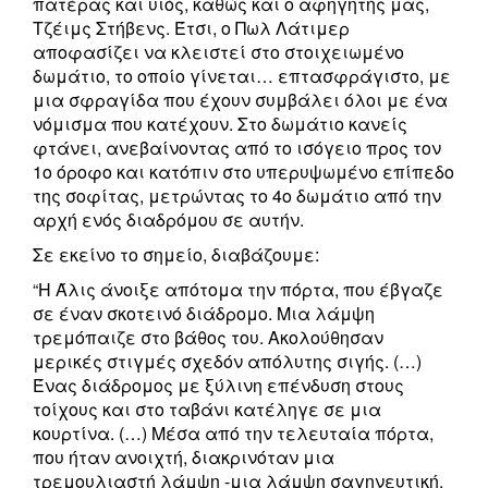
πατέρας και υιός, καθώς και ο αφηγητής μας,
Τζέιμς Στήβενς. Έτσι, ο Πωλ Λάτιμερ
αποφασίζει να κλειστεί στο στοιχειωμένο
δωμάτιο, το οποίο γίνεται… επτασφράγιστο, με
μια σφραγίδα που έχουν συμβάλει όλοι με ένα
νόμισμα που κατέχουν. Στο δωμάτιο κανείς
φτάνει, ανεβαίνοντας από το ισόγειο προς τον
1ο όροφο και κατόπιν στο υπερυψωμένο επίπεδο
της σοφίτας, μετρώντας το 4ο δωμάτιο από την
αρχή ενός διαδρόμου σε αυτήν.
Σε εκείνο το σημείο, διαβάζουμε:
“Η Άλις άνοιξε απότομα την πόρτα, που έβγαζε
σε έναν σκοτεινό διάδρομο. Μια λάμψη
τρεμόπαιζε στο βάθος του. Ακολούθησαν
μερικές στιγμές σχεδόν απόλυτης σιγής. (…)
Ένας διάδρομος με ξύλινη επένδυση στους
τοίχους και στο ταβάνι κατέληγε σε μια
κουρτίνα. (…) Μέσα από την τελευταία πόρτα,
που ήταν ανοιχτή, διακρινόταν μια
τρεμουλιαστή λάμψη -μια λάμψη σαγηνευτική,