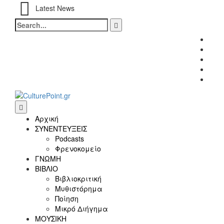
Latest News
Search
for:
Fac
Twitt
Inst
Link
Yout
Αρχική
ΣΥΝΕΝΤΕΥΞΕΙΣ
Podcasts
Φρενοκομείο
ΓΝΩΜΗ
ΒΙΒΛΙΟ
Βιβλιοκριτική
Μυθιστόρημα
Ποίηση
Μικρό Διήγημα
ΜΟΥΣΙΚΗ