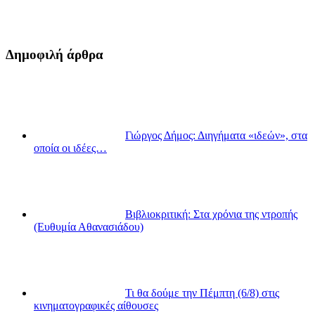
Δημοφιλή άρθρα
Γιώργος Δήμος: Διηγήματα «ιδεών», στα
οποία οι ιδέες…
Βιβλιοκριτική: Στα χρόνια της ντροπής
(Ευθυμία Αθανασιάδου)
Τι θα δούμε την Πέμπτη (6/8) στις
κινηματογραφικές αίθουσες