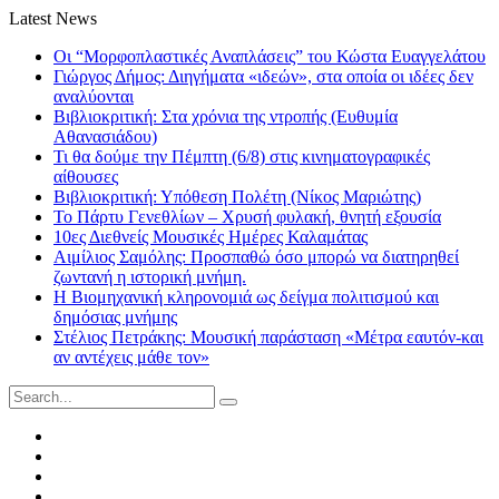
Latest News
Οι “Μορφοπλαστικές Αναπλάσεις” του Κώστα Ευαγγελάτου
Γιώργος Δήμος: Διηγήματα «ιδεών», στα οποία οι ιδέες δεν
αναλύονται
Βιβλιοκριτική: Στα χρόνια της ντροπής (Ευθυμία
Αθανασιάδου)
Τι θα δούμε την Πέμπτη (6/8) στις κινηματογραφικές
αίθουσες
Βιβλιοκριτική: Υπόθεση Πολέτη (Νίκος Μαριώτης)
Το Πάρτυ Γενεθλίων – Χρυσή φυλακή, θνητή εξουσία
10ες Διεθνείς Μουσικές Ημέρες Καλαμάτας
Αιμίλιος Σαμόλης: Προσπαθώ όσο μπορώ να διατηρηθεί
ζωντανή η ιστορική μνήμη.
Η Βιομηχανική κληρονομιά ως δείγμα πολιτισμού και
δημόσιας μνήμης
Στέλιος Πετράκης: Μουσική παράσταση «Μέτρα εαυτόν-και
αν αντέχεις μάθε τον»
Search
for:
Facebook
Twitter
Instagram
LinkedIn