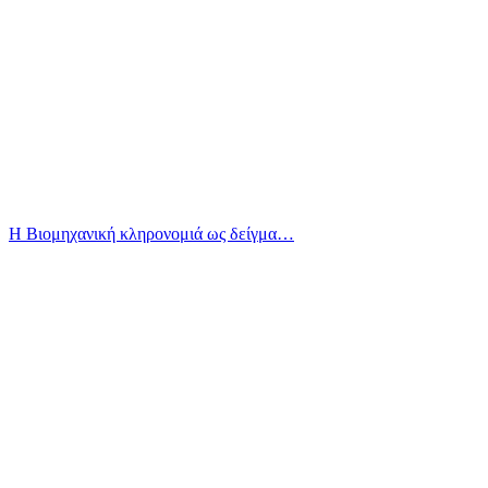
Η Βιομηχανική κληρονομιά ως δείγμα…