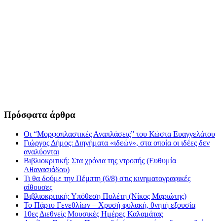
Πρόσφατα άρθρα
Οι “Μορφοπλαστικές Αναπλάσεις” του Κώστα Ευαγγελάτου
Γιώργος Δήμος: Διηγήματα «ιδεών», στα οποία οι ιδέες δεν
αναλύονται
Βιβλιοκριτική: Στα χρόνια της ντροπής (Ευθυμία
Αθανασιάδου)
Τι θα δούμε την Πέμπτη (6/8) στις κινηματογραφικές
αίθουσες
Βιβλιοκριτική: Υπόθεση Πολέτη (Νίκος Μαριώτης)
Το Πάρτυ Γενεθλίων – Χρυσή φυλακή, θνητή εξουσία
10ες Διεθνείς Μουσικές Ημέρες Καλαμάτας