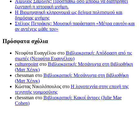
Αιμίλιος Σαμόλης: Προσπαθώ όσο μπορώ να διατηρηθεί
ζωντανή η ιστορική μνήμη.
Η Βιομηχανική κληρονομιά ως δείγμα πολιτισμού και
δημόσιας μνήμης
Στέλιος Πετράκης: Μουσική παράσταση «Μέτρα εαυτόν-και
αν αντέχεις μάθε τον»
Πρόσφατα σχόλια
Νεοφύτα Ευαγγέλου
στο
Βιβλιοκριτική: Απόδραση από τις
σιωπές (Νεοφύτα Ευαγγέλου)
culturepoint
στο
Βιβλιοκριτική: Μεσάνυχτα στη βιβλιοθήκη
(Ματ Χέιγκ)
chessman
στο
Βιβλιοκριτική: Μεσάνυχτα στη βιβλιοθήκη
(Ματ Χέιγκ)
Κώστας Νικολόπουλος
στο
Η λογοτεχνία στην εποχή της
τεχνητής νοημοσύνης
chessman
στο
Βιβλιοκριτική: Κακοί άντρες (Julie Mae
Cohen)