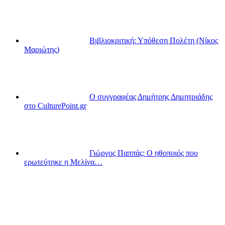
Βιβλιοκριτική: Υπόθεση Πολέτη (Νίκος
Μαριώτης)
Ο συγγραφέας Δημήτρης Δημητριάδης
στο CulturePoint.gr
Γιώργος Παππάς: Ο ηθοποιός που
ερωτεύτηκε η Μελίνα…