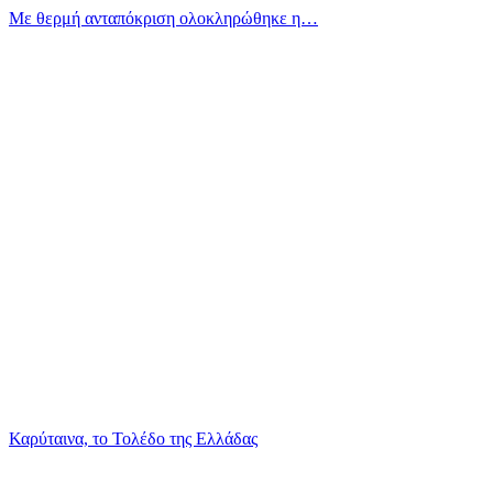
Με θερμή ανταπόκριση ολοκληρώθηκε η…
Καρύταινα, το Τολέδο της Ελλάδας