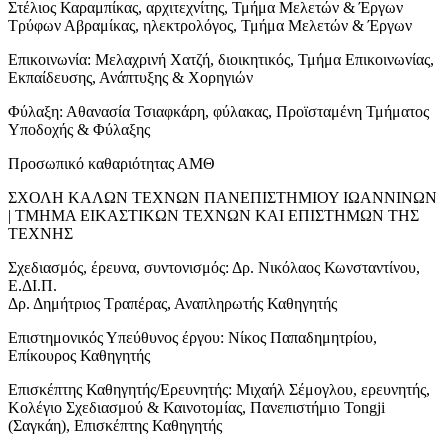
Στέλιος Καραμπίκας, αρχιτεχνίτης, Τμήμα Μελετών & Έργων
Τρύφων Αβραμίκας, ηλεκτρολόγος, Τμήμα Μελετών & Έργων
Επικοινωνία: Μελαχρινή Χατζή, διοικητικός, Τμήμα Επικοινωνίας,
Εκπαίδευσης, Ανάπτυξης & Χορηγιών
Φύλαξη: Αθανασία Τσιαφκάρη, φύλακας, Προϊσταμένη Τμήματος
Υποδοχής & Φύλαξης
Προσωπικό καθαριότητας ΑΜΘ
ΣΧΟΛΗ ΚΑΛΩΝ ΤΕΧΝΩΝ ΠΑΝΕΠΙΣΤΗΜΙΟΥ ΙΩΑΝΝΙΝΩΝ
| ΤΜΗΜΑ ΕΙΚΑΣΤΙΚΩΝ ΤΕΧΝΩΝ ΚΑΙ ΕΠΙΣΤΗΜΩΝ ΤΗΣ
ΤΕΧΝΗΣ
Σχεδιασμός, έρευνα, συντονισμός: Δρ. Νικόλαος Κωνσταντίνου,
Ε.ΔΙ.Π.
Δρ. Δημήτριος Τραπέρας, Αναπληρωτής Καθηγητής
Επιστημονικός Υπεύθυνος έργου: Νίκος Παπαδημητρίου,
Επίκουρος Καθηγητής
Επισκέπτης Καθηγητής/Ερευνητής: Μιχαήλ Σέμογλου, ερευνητής,
Κολέγιο Σχεδιασμού & Καινοτομίας, Πανεπιστήμιο Tongji
(Σαγκάη), Επισκέπτης Καθηγητής