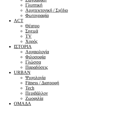
Γλυπτική
Αρχιτεκτονική / Σχέδιο
Φωτογραφία
ACT
Θέατρο
Σινεμά
ΤV
Χορός
ΙΣΤΟΡΙΑ
Αρχαιολογία
Φιλοσοφία
Γλώσσα
Παραδόσεις
URBAN
Ψυχολογία
Fitness / Διατροφή
Tech
Περιβάλλον
Ζωοφιλία
ΟΜΑΔΑ