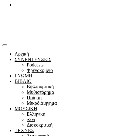
Youtube
Αρχική
ΣΥΝΕΝΤΕΥΞΕΙΣ
Podcasts
Φρενοκομείο
ΓΝΩΜΗ
ΒΙΒΛΙΟ
Βιβλιοκριτική
Μυθιστόρημα
Ποίηση
Μικρό Διήγημα
ΜΟΥΣΙΚΗ
Ελληνική
Ξένη
Δισκοκριτική
ΤΕΧΝΕΣ
Ζωγραφική