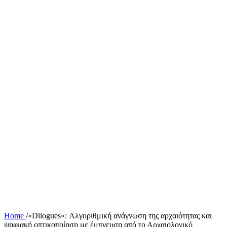
Home
/
«Di
logues»: Αλγοριθμική ανάγνωση της αρχαιότητας και
ψηφιακή οπτικοποίηση με έμπνευση από το Αρχαιολογικό