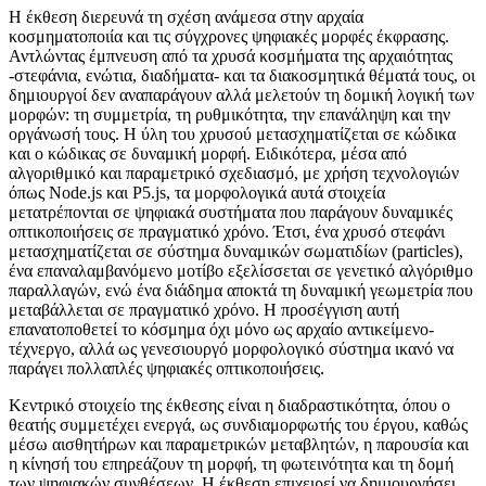
Η έκθεση διερευνά τη σχέση ανάμεσα στην αρχαία
κοσμηματοποιία και τις σύγχρονες ψηφιακές μορφές έκφρασης.
Αντλώντας έμπνευση από τα χρυσά κοσμήματα της αρχαιότητας
-στεφάνια, ενώτια, διαδήματα- και τα διακοσμητικά θέματά τους, οι
δημιουργοί δεν αναπαράγουν αλλά μελετούν τη δομική λογική των
μορφών: τη συμμετρία, τη ρυθμικότητα, την επανάληψη και την
οργάνωσή τους. Η ύλη του χρυσού μετασχηματίζεται σε κώδικα
και ο κώδικας σε δυναμική μορφή. Ειδικότερα, μέσα από
αλγοριθμικό και παραμετρικό σχεδιασμό, με χρήση τεχνολογιών
όπως Node.js και P5.js, τα μορφολογικά αυτά στοιχεία
μετατρέπονται σε ψηφιακά συστήματα που παράγουν δυναμικές
οπτικοποιήσεις σε πραγματικό χρόνο. Έτσι, ένα χρυσό στεφάνι
μετασχηματίζεται σε σύστημα δυναμικών σωματιδίων (particles),
ένα επαναλαμβανόμενο μοτίβο εξελίσσεται σε γενετικό αλγόριθμο
παραλλαγών, ενώ ένα διάδημα αποκτά τη δυναμική γεωμετρία που
μεταβάλλεται σε πραγματικό χρόνο. Η προσέγγιση αυτή
επανατοποθετεί το κόσμημα όχι μόνο ως αρχαίο αντικείμενο-
τέχνεργο, αλλά ως γενεσιουργό μορφολογικό σύστημα ικανό να
παράγει πολλαπλές ψηφιακές οπτικοποιήσεις.
Κεντρικό στοιχείο της έκθεσης είναι η διαδραστικότητα, όπου ο
θεατής συμμετέχει ενεργά, ως συνδιαμορφωτής του έργου, καθώς
μέσω αισθητήρων και παραμετρικών μεταβλητών, η παρουσία και
η κίνησή του επηρεάζουν τη μορφή, τη φωτεινότητα και τη δομή
των ψηφιακών συνθέσεων. Η έκθεση επιχειρεί να δημιουργήσει