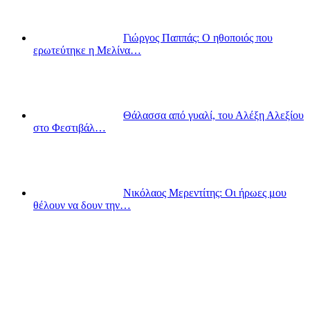
Γιώργος Παππάς: Ο ηθοποιός που
ερωτεύτηκε η Μελίνα…
Θάλασσα από γυαλί, του Αλέξη Αλεξίου
στο Φεστιβάλ…
Νικόλαος Μερεντίτης: Οι ήρωες μου
θέλουν να δουν την…