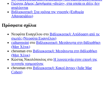
Γιώργος Δήμος: Διηγήματα «ιδεών», στα οποία οι ιδέες δεν
αναλύονται
Βιβλιοκριτική: Στα χρόνια της ντροπής (Ευθυμία
Αθανασιάδου)
Πρόσφατα σχόλια
Νεοφύτα Ευαγγέλου
στο
Βιβλιοκριτική: Απόδραση από τις
σιωπές (Νεοφύτα Ευαγγέλου)
culturepoint
στο
Βιβλιοκριτική: Μεσάνυχτα στη βιβλιοθήκη
(Ματ Χέιγκ)
chessman
στο
Βιβλιοκριτική: Μεσάνυχτα στη βιβλιοθήκη
(Ματ Χέιγκ)
Κώστας Νικολόπουλος
στο
Η λογοτεχνία στην εποχή της
τεχνητής νοημοσύνης
chessman
στο
Βιβλιοκριτική: Κακοί άντρες (Julie Mae
Cohen)