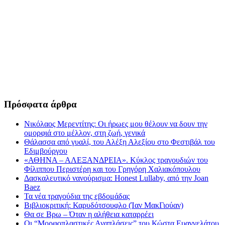
Πρόσφατα άρθρα
Νικόλαος Μερεντίτης: Οι ήρωες μου θέλουν να δουν την
ομορφιά στο μέλλον, στη ζωή, γενικά
Θάλασσα από γυαλί, του Αλέξη Αλεξίου στο Φεστιβάλ του
Εδιμβούργου
«ΑΘΗΝΑ – ΑΛΕΞΑΝΔΡΕΙΑ». Κύκλος τραγουδιών του
Φίλιππου Περιστέρη και του Γρηγόρη Χαλιακόπουλου
Δασκαλευτικό νανούρισμα: Honest Lullaby, από την Joan
Baez
Τα νέα τραγούδια της εβδομάδας
Βιβλιοκριτική: Καρυδότσουφλο (Ίαν ΜακΓιούαν)
Θα σε Βρω – Όταν η αλήθεια καταρρέει
Οι “Μορφοπλαστικές Αναπλάσεις” του Κώστα Ευαγγελάτου