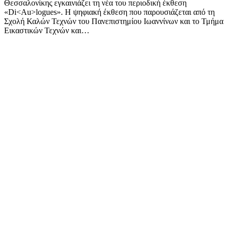
Θεσσαλονίκης εγκαινιάζει τη νέα του περιοδική έκθεση
«Di<Au>logues». Η ψηφιακή έκθεση που παρουσιάζεται από τη
Σχολή Καλών Τεχνών του Πανεπιστημίου Ιωαννίνων και το Τμήμα
Εικαστικών Τεχνών και…