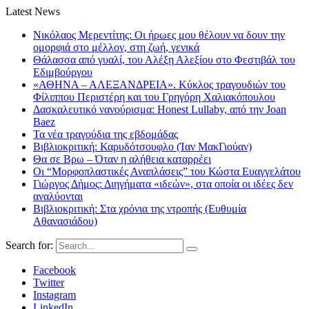
Latest News
Νικόλαος Μερεντίτης: Οι ήρωες μου θέλουν να δουν την
ομορφιά στο μέλλον, στη ζωή, γενικά
Θάλασσα από γυαλί, του Αλέξη Αλεξίου στο Φεστιβάλ του
Εδιμβούργου
«ΑΘΗΝΑ – ΑΛΕΞΑΝΔΡΕΙΑ». Κύκλος τραγουδιών του
Φίλιππου Περιστέρη και του Γρηγόρη Χαλιακόπουλου
Δασκαλευτικό νανούρισμα: Honest Lullaby, από την Joan
Baez
Τα νέα τραγούδια της εβδομάδας
Βιβλιοκριτική: Καρυδότσουφλο (Ίαν ΜακΓιούαν)
Θα σε Βρω – Όταν η αλήθεια καταρρέει
Οι “Μορφοπλαστικές Αναπλάσεις” του Κώστα Ευαγγελάτου
Γιώργος Δήμος: Διηγήματα «ιδεών», στα οποία οι ιδέες δεν
αναλύονται
Βιβλιοκριτική: Στα χρόνια της ντροπής (Ευθυμία
Αθανασιάδου)
Search for:
Facebook
Twitter
Instagram
LinkedIn