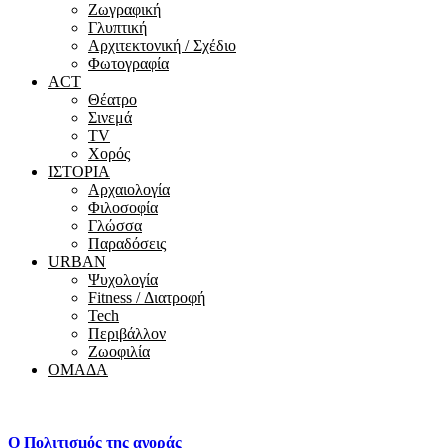
Ζωγραφική
Γλυπτική
Αρχιτεκτονική / Σχέδιο
Φωτογραφία
ACT
Θέατρο
Σινεμά
ΤV
Χορός
ΙΣΤΟΡΙΑ
Αρχαιολογία
Φιλοσοφία
Γλώσσα
Παραδόσεις
URBAN
Ψυχολογία
Fitness / Διατροφή
Tech
Περιβάλλον
Ζωοφιλία
ΟΜΑΔΑ
Ο Πολιτισμός της αγοράς