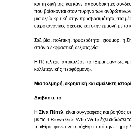
και τη δική της, και κάνει απροσδόκητες συνδέ
που βρίσκονται στον πυρήνα των ανθρώπινων σ
μια οξεία κριτική στην πρoσβασιμότητα, στα μέ
ετεροκανονικές σχέσεις και στην εμμονή με το 
Σεξ, βία , πολιτική , τρυφερότητα , χιούμορ , η
σπάνια εκφραστική δεξιοτεχνία.
Η Πέιτελ έχει αποκαλέσει το «Είμαι φαν» ως «μ
καλλιτεχνικής περφόρμανς».
Μια τολμηρή, εκρηκτική και αμείλικτη ιστο
Διαβάστε το.
Η
Σίνα Πέιτελ
είναι συγγραφέας και βοηθός σκ
με τις 4 Brown Girls Who Write έχει εκδώσει τ
το «Είμαι φαν» ανακηρύχθηκε από την εφημερί