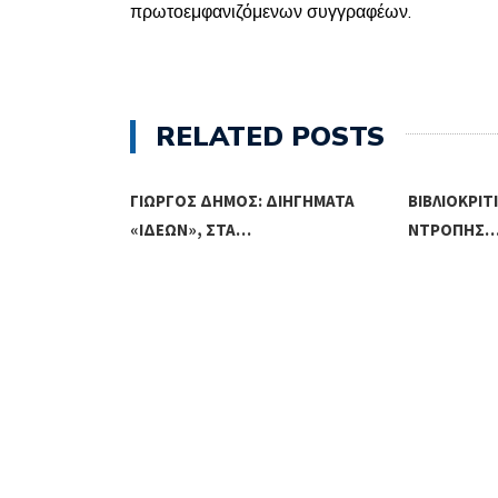
πρωτοεμφανιζόμενων συγγραφέων.
RELATED POSTS
ΓΙΏΡΓΟΣ ΔΉΜΟΣ: ΔΙΗΓΉΜΑΤΑ
ΒΙΒΛΙΟΚΡΙΤ
ΊΑΝ
«ΙΔΕΏΝ», ΣΤΑ…
ΝΤΡΟΠΉΣ