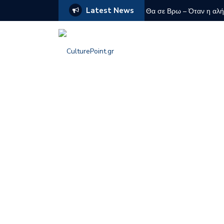
Latest News
Γιούαν)
Θα σε Βρω – Όταν η αλή