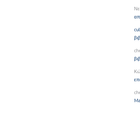
Νε
απ
cu
βι
ch
βι
Κώ
επ
ch
Ma