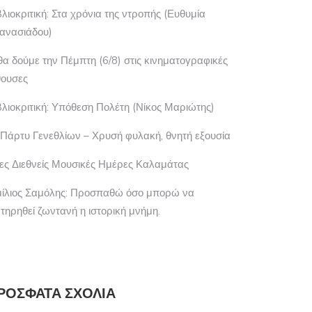
βλιοκριτική: Στα χρόνια της ντροπής (Ευθυμία
ανασιάδου)
 θα δούμε την Πέμπτη (6/8) στις κινηματογραφικές
θουσες
βλιοκριτική: Υπόθεση Πολέτη (Νίκος Μαριώτης)
 Πάρτυ Γενεθλίων – Χρυσή φυλακή, θνητή εξουσία
ες Διεθνείς Μουσικές Ημέρες Καλαμάτας
μίλιος Σαμόλης: Προσπαθώ όσο μπορώ να
ατηρηθεί ζωντανή η ιστορική μνήμη.
ΡΌΣΦΑΤΑ ΣΧΌΛΙΑ