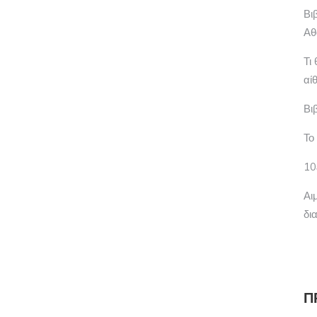
Βι
Αθ
Τι
αί
Βι
Το
10
Αι
δι
Π