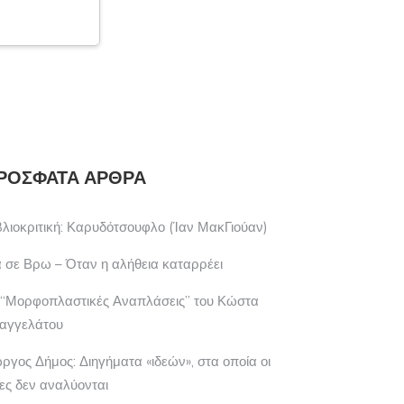
ΊΛΙΟΣ ΣΑΜΌΛΗΣ: ΠΡΟΣΠΑΘΏ
ΓΙΏΡΓΟΣ Θ. ΣΥΡΙΌΠΟΥΛΟΣ: EL
ΡΌΣΦΑΤΑ ΆΡΘΡΑ
Ο ΜΠΟΡΏ…
FUNCIONARIO…
βλιοκριτική: Καρυδότσουφλο (Ίαν ΜακΓιούαν)
 σε Βρω – Όταν η αλήθεια καταρρέει
 “Μορφοπλαστικές Αναπλάσεις” του Κώστα
αγγελάτου
ώργος Δήμος: Διηγήματα «ιδεών», στα οποία οι
έες δεν αναλύονται