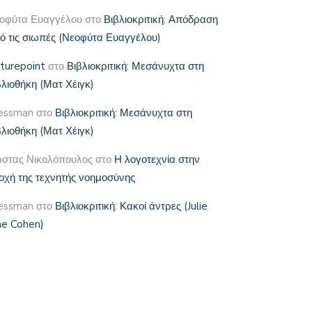
οφύτα Ευαγγέλου
στο
Βιβλιοκριτική: Απόδραση
ό τις σιωπές (Νεοφύτα Ευαγγέλου)
lturepoint
στο
Βιβλιοκριτική: Μεσάνυχτα στη
βλιοθήκη (Ματ Χέιγκ)
essman
στο
Βιβλιοκριτική: Μεσάνυχτα στη
βλιοθήκη (Ματ Χέιγκ)
στας Νικολόπουλος
στο
Η λογοτεχνία στην
οχή της τεχνητής νοημοσύνης
essman
στο
Βιβλιοκριτική: Κακοί άντρες (Julie
e Cohen)