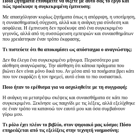
Ποια ζητήματα επιθυμείτε να θίξετε με αυτό σας το έργο και
πώς προέκυψε η συγκεκριμένη έμπνευση;
Με απασχόλησαν κυρίως ζητήματα όπως η απόρριψη, η υποτίμηση,
η συναισθηματική σύγχυση, αλλά και η ανάγκη για σύνδεση και
ασφάλεια. Η έμπνευση δεν προέκυψε από ένα συγκεκριμένο
γεγονός, αλλά από τη συσσώρευση εμπειριών και συναισθημάτων
που χρειάστηκαν έναν τρόπο έκφρασης.
Τι πιστεύετε ότι θα αποκομίσει ως απόσταγμα ο αναγνώστης;
Δεν θα έλεγα ένα συγκεκριμένο μήνυμα. Περισσότερο μια
αίσθηση αναγνώρισης. Την αίσθηση ότι κάποια πράγματα που
βιώνει δεν είναι μόνο δικά του. Αν μέσα από τα ποιήματα βρει κάτι
που τον εκφράζει ή τον ηρεμεί, αυτό είναι το πιο ουσιαστικό.
Ποιο ήταν το ερέθισμα για να ασχοληθείτε με τη συγγραφή;
Η ανάγκη να μετατρέψω σκέψεις και συναισθήματα σε κάτι πιο
συγκεκριμένο. Ξεκίνησε ως παιχνίδι με τις λέξεις, αλλά εξελίχθηκε
σε έναν τρόπο να κατανοώ τον εαυτό μου και όσα συμβαίνουν
γύρω μου.
Τι ρόλο έχει πλέον το βιβλίο, στον ψηφιακό μας κόσμο; Πόσο
επηρεάζεται από τις εξελίξεις στην τεχνητή νοημοσύνη;