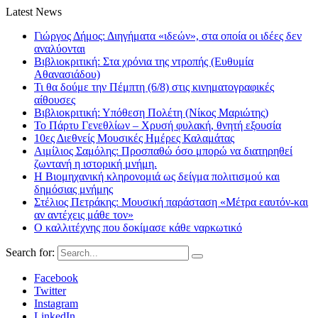
Latest News
Γιώργος Δήμος: Διηγήματα «ιδεών», στα οποία οι ιδέες δεν
αναλύονται
Βιβλιοκριτική: Στα χρόνια της ντροπής (Ευθυμία
Αθανασιάδου)
Τι θα δούμε την Πέμπτη (6/8) στις κινηματογραφικές
αίθουσες
Βιβλιοκριτική: Υπόθεση Πολέτη (Νίκος Μαριώτης)
Το Πάρτυ Γενεθλίων – Χρυσή φυλακή, θνητή εξουσία
10ες Διεθνείς Μουσικές Ημέρες Καλαμάτας
Αιμίλιος Σαμόλης: Προσπαθώ όσο μπορώ να διατηρηθεί
ζωντανή η ιστορική μνήμη.
Η Βιομηχανική κληρονομιά ως δείγμα πολιτισμού και
δημόσιας μνήμης
Στέλιος Πετράκης: Μουσική παράσταση «Μέτρα εαυτόν-και
αν αντέχεις μάθε τον»
Ο καλλιτέχνης που δοκίμασε κάθε ναρκωτικό
Search for:
Facebook
Twitter
Instagram
LinkedIn