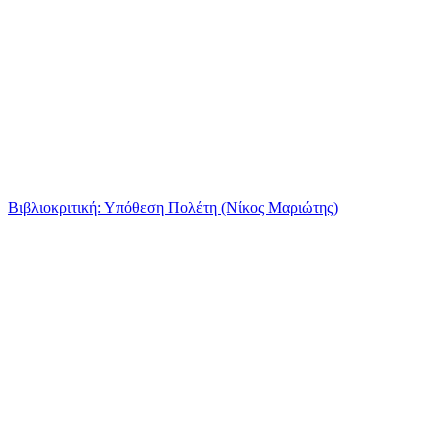
Βιβλιοκριτική: Υπόθεση Πολέτη (Νίκος Μαριώτης)