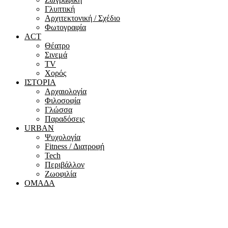
Γλυπτική
Αρχιτεκτονική / Σχέδιο
Φωτογραφία
ACT
Θέατρο
Σινεμά
ΤV
Χορός
ΙΣΤΟΡΙΑ
Αρχαιολογία
Φιλοσοφία
Γλώσσα
Παραδόσεις
URBAN
Ψυχολογία
Fitness / Διατροφή
Tech
Περιβάλλον
Ζωοφιλία
ΟΜΑΔΑ