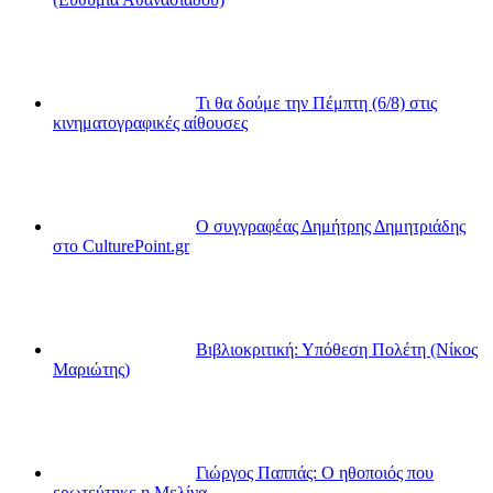
Τι θα δούμε την Πέμπτη (6/8) στις
κινηματογραφικές αίθουσες
Ο συγγραφέας Δημήτρης Δημητριάδης
στο CulturePoint.gr
Βιβλιοκριτική: Υπόθεση Πολέτη (Νίκος
Μαριώτης)
Γιώργος Παππάς: Ο ηθοποιός που
ερωτεύτηκε η Μελίνα…