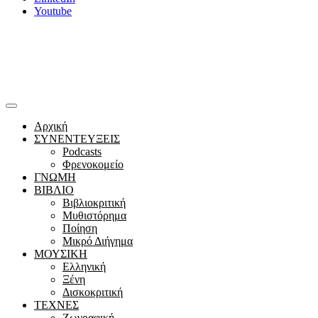
Youtube
Αρχική
ΣΥΝΕΝΤΕΥΞΕΙΣ
Podcasts
Φρενοκομείο
ΓΝΩΜΗ
ΒΙΒΛΙΟ
Βιβλιοκριτική
Μυθιστόρημα
Ποίηση
Μικρό Διήγημα
ΜΟΥΣΙΚΗ
Ελληνική
Ξένη
Δισκοκριτική
ΤΕΧΝΕΣ
Ζωγραφική