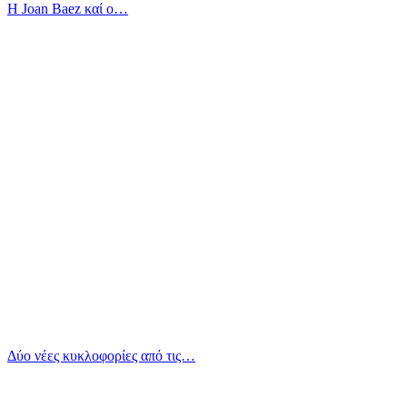
Η Joan Baez καί ο…
Δύο νέες κυκλοφορίες από τις…