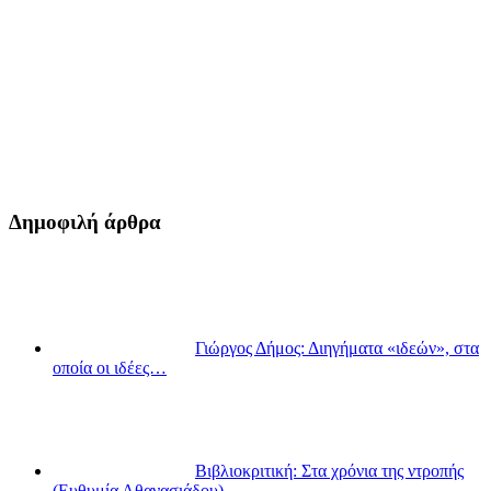
Δημοφιλή άρθρα
Γιώργος Δήμος: Διηγήματα «ιδεών», στα
οποία οι ιδέες…
Βιβλιοκριτική: Στα χρόνια της ντροπής
(Ευθυμία Αθανασιάδου)