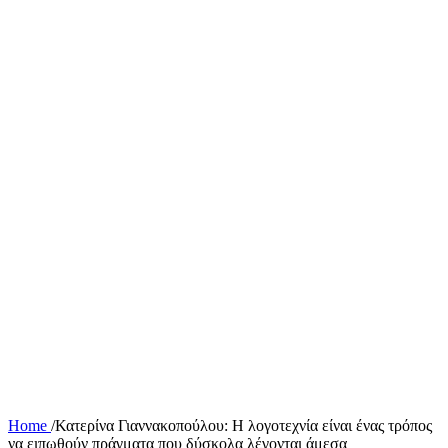
Home
/
Κατερίνα Γιαννακοπούλου: Η λογοτεχνία είναι ένας τρόπος
να ειπωθούν πράγματα που δύσκολα λέγονται άμεσα