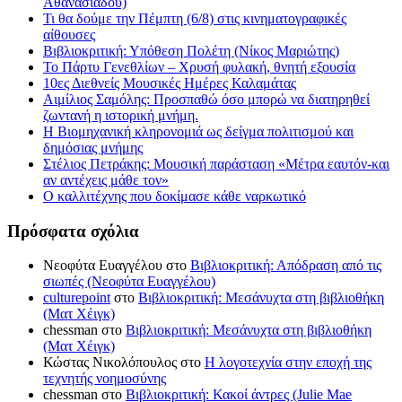
Αθανασιάδου)
Τι θα δούμε την Πέμπτη (6/8) στις κινηματογραφικές
αίθουσες
Βιβλιοκριτική: Υπόθεση Πολέτη (Νίκος Μαριώτης)
Το Πάρτυ Γενεθλίων – Χρυσή φυλακή, θνητή εξουσία
10ες Διεθνείς Μουσικές Ημέρες Καλαμάτας
Αιμίλιος Σαμόλης: Προσπαθώ όσο μπορώ να διατηρηθεί
ζωντανή η ιστορική μνήμη.
Η Βιομηχανική κληρονομιά ως δείγμα πολιτισμού και
δημόσιας μνήμης
Στέλιος Πετράκης: Μουσική παράσταση «Μέτρα εαυτόν-και
αν αντέχεις μάθε τον»
Ο καλλιτέχνης που δοκίμασε κάθε ναρκωτικό
Πρόσφατα σχόλια
Νεοφύτα Ευαγγέλου
στο
Βιβλιοκριτική: Απόδραση από τις
σιωπές (Νεοφύτα Ευαγγέλου)
culturepoint
στο
Βιβλιοκριτική: Μεσάνυχτα στη βιβλιοθήκη
(Ματ Χέιγκ)
chessman
στο
Βιβλιοκριτική: Μεσάνυχτα στη βιβλιοθήκη
(Ματ Χέιγκ)
Κώστας Νικολόπουλος
στο
Η λογοτεχνία στην εποχή της
τεχνητής νοημοσύνης
chessman
στο
Βιβλιοκριτική: Κακοί άντρες (Julie Mae