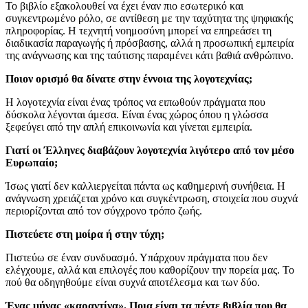
Το βιβλίο εξακολουθεί να έχει έναν πιο εσωτερικό και
συγκεντρωμένο ρόλο, σε αντίθεση με την ταχύτητα της ψηφιακής
πληροφορίας. Η τεχνητή νοημοσύνη μπορεί να επηρεάσει τη
διαδικασία παραγωγής ή πρόσβασης, αλλά η προσωπική εμπειρία
της ανάγνωσης και της ταύτισης παραμένει κάτι βαθιά ανθρώπινο.
Ποιον ορισμό θα δίνατε στην έννοια της λογοτεχνίας;
Η λογοτεχνία είναι ένας τρόπος να ειπωθούν πράγματα που
δύσκολα λέγονται άμεσα. Είναι ένας χώρος όπου η γλώσσα
ξεφεύγει από την απλή επικοινωνία και γίνεται εμπειρία.
Γιατί οι Έλληνες διαβάζουν λογοτεχνία λιγότερο από τον μέσο
Ευρωπαίο;
Ίσως γιατί δεν καλλιεργείται πάντα ως καθημερινή συνήθεια. Η
ανάγνωση χρειάζεται χρόνο και συγκέντρωση, στοιχεία που συχνά
περιορίζονται από τον σύγχρονο τρόπο ζωής.
Πιστεύετε στη μοίρα ή στην τύχη;
Πιστεύω σε έναν συνδυασμό. Υπάρχουν πράγματα που δεν
ελέγχουμε, αλλά και επιλογές που καθορίζουν την πορεία μας. Το
πού θα οδηγηθούμε είναι συχνά αποτέλεσμα και των δύο.
Ένας μήνας «καραντίνα». Ποια είναι τα πέντε βιβλία που θα