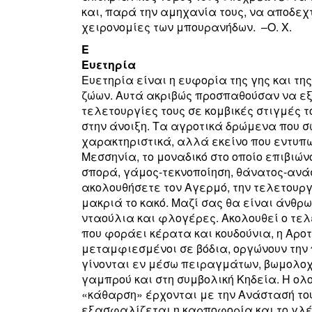
και, παρά την αμηχανία τους, να αποδεχ
χειρονομίες των μπουρανήδων. –O. X.
Ε
Ευετηρία
Ευετηρία είναι η ευφορία της γης και τη
ζώων. Αυτά ακριβώς προσπαθούσαν να εξ
τελετουργίες τους σε κομβικές στιγμές 
στην άνοιξη. Τα αγροτικά δρώμενα που 
χαρακτηριστικά, αλλά εκείνο που εντυπω
Μεσσηνία, το μοναδικό στο οποίο επιβιών
σπορά, γάμος-τεκνοποίηση, θάνατος-ανά
ακολουθήσετε τον Αγερμό, την τελετουργ
μακριά το κακό. Μαζί σας θα είναι άνθ
νταούλια και φλογέρες. Ακολουθεί ο τε
που φοράει κέρατα και κουδούνια, η Αροτ
μεταμφιεσμένοι σε βόδια, οργώνουν την 
γίνονται εν μέσω πειραγμάτων, βωμολοχι
γαμπρού και στη συμβολική Κηδεία. Η ο
«κάθαρση» έρχονται με την Ανάστασή του
εξασφαλίζεται η καρποφορία και το γλέντ