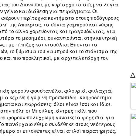
ρείας του Διονύσου, με κυρίαρχο τα άσεμνα λόγια,
ν γέλιο και διάθεση για πειράγματα. Οι
, φέρουν περίτεχνα κεντήματα στους ποδόγυρους
ιακή της Αποκριάς, τα σόγια γαμπρού και νύφης
από το άλλο χορεύοντας και τραγουδώντας, για
υτέρα το μεσημέρι, συναντιούνται στην κεντρική
ει με πίπιζες και νταούλια. Έπονται τα
ν, το ξύρισμα του γαμπρού και το στόλισμα της
λο και πιο προκλητικοί, με αρχιτελετάρχη τον
Δ
κριάς φορούν φουστανέλα, φλουριά, φυλαχτά,
 μια κέρινη ή γύψινη προσωπίδα –κληροδότημα
ατα και εκφράσεις: όλοι είναι ίσοι και ίδιοι.
στην πόλη οι Μπούλες, άντρες πάλι που
 και φορούν πολύχρωμη γυναικεία φορεσιά, για
 Το πανάρχαιο έθιμο συνδέθηκε στους νεότερους
σήμερα οι επισκέπτες είναι απλοί παρατηρητές,