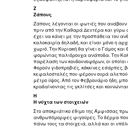
Ζ
Ζάπους
Ζάπους λέγονται οι φωτιές που ανάβουν σ
πριν από την Καθαρά Δευτέρα και γύρω α
έχει να κάνει με την προσπάθεια του αν
καλοκαιρία δηλαδή, και είναι μόνο η αρ
χωριό. Την Κυριακή θα γίνει ο Γάμος κα
φορώντας παλιόρουχα ανάποδα. Την Καθ
παρέλαση των κουδουνοφόρων, οι οποίοι
Φορούν γιδοπροβιές, κόκκινες εσάρπες, 
κεφαλοστολές που φέρουν ουρά αλεπούς
μέτρο ύψος. Από τον Φεβρουάριο ήδη, μπ
κραδαίνοντας τις γκλίτσες και κουνώντας
Η
Η νύχτα των στοιχειών
Στο αποκριάτικο έθιμο της Άμφισσας πρ
ανθρωπόμορφες φιγούρες. Το δέρμα που 
πάνω τους τα στοιχειά, αλλά και οι υπό