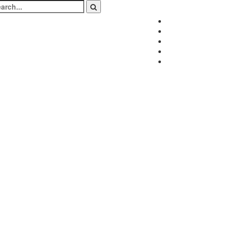
arch
:
Facebook
Twitter
Instagram
LinkedIn
Youtube