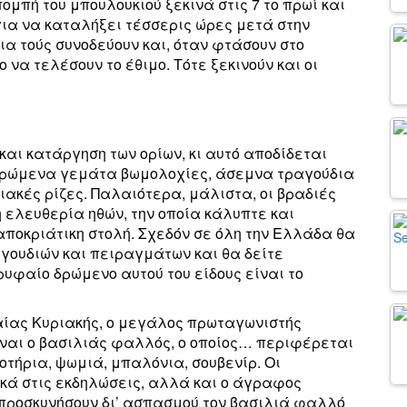
μπή του μπουλουκιού ξεκινά στις 7 το πρωί και
για να καταλήξει τέσσερις ώρες μετά στην
α τούς συνοδεύουν και, όταν φτάσουν στο
 να τελέσουν το έθιμο. Τότε ξεκινούν και οι
αι κατάργηση των ορίων, κι αυτό αποδίδεται
δρώμενα γεμάτα βωμολοχίες, άσεμνα τραγούδια
ιακές ρίζες. Παλαιότερα, μάλιστα, οι βραδιές
ελευθερία ηθών, την οποία κάλυπτε και
αποκριάτικη στολή. Σχεδόν σε όλη την Ελλάδα θα
γουδιών και πειραγμάτων και θα δείτε
υφαίο δρώμενο αυτού του είδους είναι το
αίας Κυριακής, ο μεγάλος πρωταγωνιστής
ναι ο βασιλιάς φαλλός, ο οποίος… περιφέρεται
οτήρια, ψωμιά, μπαλόνια, σουβενίρ. Οι
ικά στις εκδηλώσεις, αλλά και ο άγραφος
 προσκυνήσουν δι’ ασπασμού τον βασιλιά φαλλό