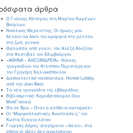
ρόσφατα άρθρα
Ο Γιάννης Κότσιρας στη Μαρίνα Καμένων
Βούρλων
Νικόλαος Μερεντίτης: Οι ήρωες μου
θέλουν να δουν την ομορφιά στο μέλλον,
στη ζωή, γενικά
Θάλασσα από γυαλί, του Αλέξη Αλεξίου
στο Φεστιβάλ του Εδιμβούργου
«ΑΘΗΝΑ – ΑΛΕΞΑΝΔΡΕΙΑ». Κύκλος
τραγουδιών του Φίλιππου Περιστέρη και
του Γρηγόρη Χαλιακόπουλου
Δασκαλευτικό νανούρισμα: Honest Lullaby,
από την Joan Baez
Τα νέα τραγούδια της εβδομάδας
Βιβλιοκριτική: Καρυδότσουφλο (Ίαν
ΜακΓιούαν)
Θα σε Βρω – Όταν η αλήθεια καταρρέει
Οι “Μορφοπλαστικές Αναπλάσεις” του
Κώστα Ευαγγελάτου
Γιώργος Δήμος: Διηγήματα «ιδεών», στα
οποία οι ιδέες δεν αναλύονται