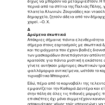
δίχως να μπορούν να μεταμφιεστούν. Η πο
περνά από τα σπίτια της Παλιάς Πόλης, 
πλατεία Αλωνιών. Ζουρνάδες και νταούλι
δημαρχείο, ζητούν άδεια από τον δήμαρχο
χοροί. –O. X.
Δ
Δρώμενα σκωπτικά
Απόκριες σήμαινε πάντα ελευθεριότητα κ
σήμερα στους εορτασμούς με σκωπτικά 
και πειράγματα που έχουν βαθιές διονυσ
των μασκαράδων συνεπάγονταν απόλυτη 
κρατούσε για πάντα μυστική η εκάστοτε 
γίνετε αυτήκοοι μάρτυρες σκωπτικών τρα
φαλλόμορφα αντικείμενα, ωστόσο το κορ
τυρναβίτικο Μπουρανί.
Εδώ, πέρα από το καρναβάλι της τελευτ
εμφανίζεται την Καθαρά Δευτέρα και εί
στην πόλη σε όλες τις πιθανές μορφές: π
επισκέπτες όχι μόνο συμμετέχουν κανον
αποκριάτικος νόμος τούς υποχρεώνει να