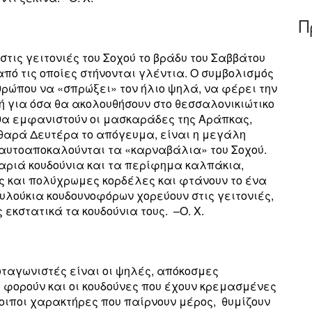
Π
τις γειτονιές του Σοχού το βράδυ του Σαββάτου
πό τις οποίες στήνονται γλέντια. Ο συμβολισμός
θρώπου να «σπρώξει» τον ήλιο ψηλά, να φέρει την
χή για όσα θα ακολουθήσουν στο θεσσαλονικιώτικο
ι θα εμφανιστούν οι μασκαράδες της Αράπκας,
αρά Δευτέρα το απόγευμα, είναι η μεγάλη
 αυτοαποκαλούνται τα «καρναβάλια» του Σοχού.
βαριά κουδούνια και τα περίφημα καλπάκια,
 και πολύχρωμες κορδέλες και φτάνουν το ένα
ουλούκια κουδουνοφόρων χορεύουν στις γειτονιές,
 εκστατικά τα κουδούνια τους. –O. X.
ωταγωνιστές είναι οι ψηλές, απόκοσμες
φορούν και οι κουδούνες που έχουν κρεμασμένες
λοιποι χαρακτήρες που παίρνουν μέρος, θυμίζουν