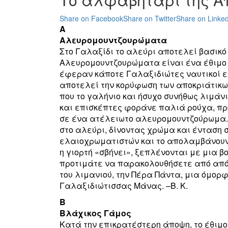
Share on Facebook
Share on Twitter
Share on Linked
Α
Αλευρομουντζουρώματα
Στο Γαλαξίδι το αλεύρι αποτελεί βασικό
Αλευρομουντζουρώματα είναι ένα έθιμο 
έφεραν κάποτε Γαλαξιδιώτες ναυτικοί είτ
αποτελεί την κορύφωση των αποκριάτικων
που το γαλήνιο και ήσυχο συνήθως λιμάν
και επισκέπτες φοράνε παλιά ρούχα, πρ
σε ένα ατέλειωτο αλευρομουντζούρωμα.
στο αλεύρι, δίνοντας χρώμα και ένταση 
ελαιοχρωματιστών και το απολαμβάνουν 
η γιορτή «σβήνει», ξεπλένονται με μια β
προτιμάτε να παρακολουθήσετε από από
του λιμανιού, την Πέρα Πάντα, μια όμορ
Γαλαξιδιώτισσας Μάνας. –B. Κ.
Β
Βλάχικος Γάμος
Κατά την επικρατέστερη άποψη, το έθιμ