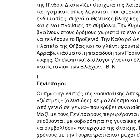
της Πίνδου. Διαιωνίζει στοιχεία της λατ
τα «γαμικά», όπως λέγονται, που φέρνου
ενδυμασίες, συχνά αυθεντικές βλάχικες
και είναι πλούσιες σε σύμβολα. Την Κυρ
βγαίνουν στους δρόμους χωριστά το ένα 
να τελέσουν το Προξενιό. Την Καθαρά Δε
πλατεία της Θήβας και το γλέντι φουντών
Αρραβωνιάσματα, η παράδοση των Προικιώ
νύφης. Οι σκωπτικοί διάλογοι γίνονται ό
«καπετάνιο» των Βλάχων. –Β. Κ.
Γ
Γενίτσαροι
Οι πρωταγωνιστές της ναουσαίικης Απο
«ζώστρες» (αλυσίδες), κεφαλόδεσμο και
από γενιά σε γενιά– που κρύβει συναισθήμ
Μαζί με τους Γενίτσαρους περιφέρονται 
υποδύονται με σοβαρότητα τις γυναίκες
να συμβολίσουν τον ερχομό της άνοιξης.
χρόνους με την Τουρκοκρατία και μέχρι 