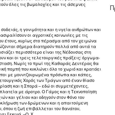
τούν όλες τις βωμολοχίες και τις άσεμνες
Π
ς σοδειάς, η γονιμότητα και η υγεία ανθρώπων και
ασφαλίσουν οι αγροτικές κοινωνίες με τις
του έτους, κυρίως στο πέρασμα από τον χειμώνα
σώζονται σήμερα διατηρούν πολλά από αυτά τα
σιάζει περισσότερο είναι της Νέδουσας στη
ουν και οι τρεις τελετουργικές πράξεις: όργωμα-
σταση. Νωρίς το πρωί της Καθαράς Δευτέρας θα
ική πομπή που κυκλώνει όλο το χωριό και κρατάει
ρωποι με μουντζουρωμένα πρόσωπα και κάπες,
λετουργικός Χορός των Τράγων από έναν θίασο
ρίαση και η Σπορά – εδώ οι συμμετέχοντες,
πλατεία με άροτρο. Ο Γάμος και η Τεκνοποίηση
ών και γέλιου και οδηγούν στον Φόνο του
λοκλήρωση των δρώμενων και η απαιτούμενη
, όπου η ζωή επιβάλλεται του θανάτου,
ι ξεκινά. –O. X.