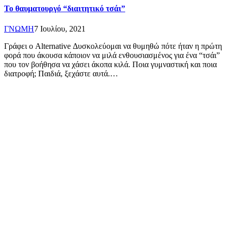
Το θαυματουργό “διαιτητικό τσάι”
ΓΝΩΜΗ
7 Ιουλίου, 2021
Γράφει ο Alternative Δυσκολεύομαι να θυμηθώ πότε ήταν η πρώτη
φορά που άκουσα κάποιον να μιλά ενθουσιασμένος για ένα “τσάι”
που τον βοήθησα να χάσει άκοπα κιλά. Ποια γυμναστική και ποια
διατροφή; Παιδιά, ξεχάστε αυτά.…