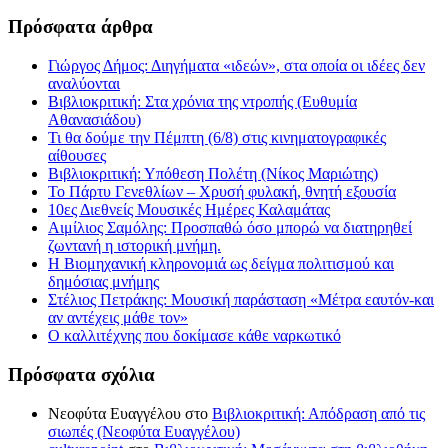
Πρόσφατα άρθρα
Γιώργος Δήμος: Διηγήματα «ιδεών», στα οποία οι ιδέες δεν
αναλύονται
Βιβλιοκριτική: Στα χρόνια της ντροπής (Ευθυμία
Αθανασιάδου)
Τι θα δούμε την Πέμπτη (6/8) στις κινηματογραφικές
αίθουσες
Βιβλιοκριτική: Υπόθεση Πολέτη (Νίκος Μαριώτης)
Το Πάρτυ Γενεθλίων – Χρυσή φυλακή, θνητή εξουσία
10ες Διεθνείς Μουσικές Ημέρες Καλαμάτας
Αιμίλιος Σαμόλης: Προσπαθώ όσο μπορώ να διατηρηθεί
ζωντανή η ιστορική μνήμη.
Η Βιομηχανική κληρονομιά ως δείγμα πολιτισμού και
δημόσιας μνήμης
Στέλιος Πετράκης: Μουσική παράσταση «Μέτρα εαυτόν-και
αν αντέχεις μάθε τον»
Ο καλλιτέχνης που δοκίμασε κάθε ναρκωτικό
Πρόσφατα σχόλια
Νεοφύτα Ευαγγέλου
στο
Βιβλιοκριτική: Απόδραση από τις
σιωπές (Νεοφύτα Ευαγγέλου)