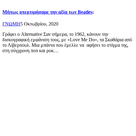
Μήπως υπερτιμήσαμε την αξία των Beatles;
ΓΝΩΜΗ
5 Οκτωβρίου, 2020
Γράφει ο Alternative Σαν σήμερα, το 1962, κάνουν την
δισκογραφική εμφάνιση τους, με «Love Me Do», τα Σκαθάρια από
το Λίβερπουλ. Μια μπάντα που έμελλε να αφήσει το στίγμα της,
στη σύγχρονη ποπ και ροκ…