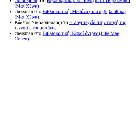
culturepoint
στο
Βιβλιοκριτική: Μεσάνυχτα στη βιβλιοθήκη
(Ματ Χέιγκ)
chessman
στο
Βιβλιοκριτική: Μεσάνυχτα στη βιβλιοθήκη
(Ματ Χέιγκ)
Κώστας Νικολόπουλος
στο
Η λογοτεχνία στην εποχή της
τεχνητής νοημοσύνης
chessman
στο
Βιβλιοκριτική: Κακοί άντρες (Julie Mae
Cohen)