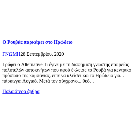
Ο Ρουβάς παρκάρει στο Ηρώδειο
ΓΝΩΜΗ
28 Σεπτεμβρίου, 2020
Γράφει ο Alternative Τι έγινε με τη διαφήμιση γνωστής εταιρείας
πολυτελών αυτοκινήτων που αφού έκλεισε το Ρουβά για κεντρικό
πρόσωπο της καμπάνιας, είπε να κλείσει και το Ηρώδειο για...
πάρκινγκ; Λογικό. Μετά τον σύγχρονο... θεό…
Πλοήγηση
Παλαιότερα άρθρα
άρθρων