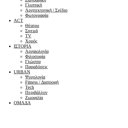
Γλυπτική
Αρχιτεκτονική / Σχέδιο
Φωτογραφία
ACT
Θέατρο
Σινεμά
ΤV
Χορός
ΙΣΤΟΡΙΑ
Αρχαιολογία
Φιλοσοφία
Γλώσσα
Παραδόσεις
URBAN
Ψυχολογία
Fitness / Διατροφή
Tech
Περιβάλλον
Ζωοφιλία
ΟΜΑΔΑ