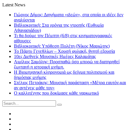
Latest News
Γιώργος Δήμος: Διηγήματα «ιδεών», στα οποία οι ιδέες δεν
αναλύονται
Βιβλιοκριτική: Στα χρόνια της ντροπής (Ευθυμία
Αθανασιάδου)
Τι θα δούμε την Πέμπτη (6/8) στις κινηματογραφικές
αίθουσες
Βιβλιοκριτική: Υπόθεση Πολέτη (Νίκος Μαριώτης)
Το Πάρτυ Γενεθλίων – Χρυσή φυλακή, θνητή εξουσία
10ες Διεθνείς Μουσικές Ημέρες Καλαμάτας
Αιμίλιος Σαμόλης: Προσπαθώ όσο μπορώ να διατηρηθεί
ζωντανή η ιστορική μνήμη.
Η Βιομηχανική κληρονομιά ως δείγμα πολιτισμού και
δημόσιας μνήμης
Στέλιος Πετράκης: Μουσική παράσταση «Μέτρα εαυτόν-και
αν αντέχεις μάθε τον»
Ο καλλιτέχνης που δοκίμασε κάθε ναρκωτικό
Search
for:
Facebook
Twitter
Instagram
LinkedIn