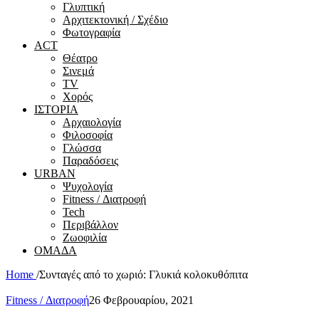
Γλυπτική
Αρχιτεκτονική / Σχέδιο
Φωτογραφία
ACT
Θέατρο
Σινεμά
ΤV
Χορός
ΙΣΤΟΡΙΑ
Αρχαιολογία
Φιλοσοφία
Γλώσσα
Παραδόσεις
URBAN
Ψυχολογία
Fitness / Διατροφή
Tech
Περιβάλλον
Ζωοφιλία
ΟΜΑΔΑ
Home
/
Συνταγές από το χωριό: Γλυκιά κολοκυθόπιτα
Fitness / Διατροφή
26 Φεβρουαρίου, 2021