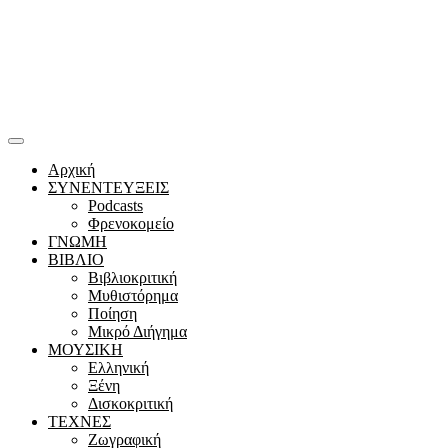
Αρχική
ΣΥΝΕΝΤΕΥΞΕΙΣ
Podcasts
Φρενοκομείο
ΓΝΩΜΗ
ΒΙΒΛΙΟ
Βιβλιοκριτική
Μυθιστόρημα
Ποίηση
Μικρό Διήγημα
ΜΟΥΣΙΚΗ
Ελληνική
Ξένη
Δισκοκριτική
ΤΕΧΝΕΣ
Ζωγραφική