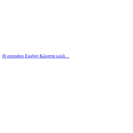
Η σοπράνο Ειρήνη Κώνστα μιλά…