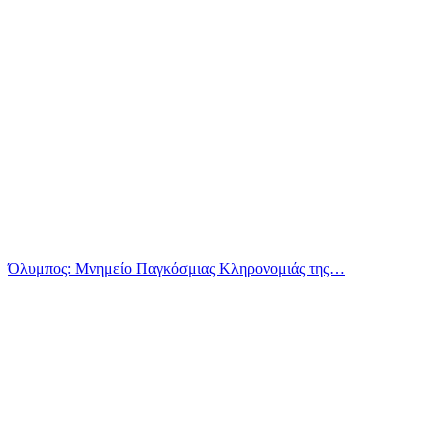
Όλυμπος: Μνημείο Παγκόσμιας Κληρονομιάς της…