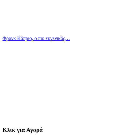
Φρανκ Κάπριο, ο πιο ευγενικός…
Κλικ για Αγορά