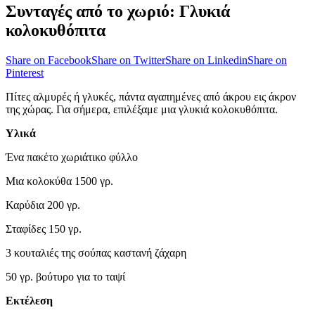
Συνταγές από το χωριό: Γλυκιά
κολοκυθόπιτα
Share on Facebook
Share on Twitter
Share on Linkedin
Share on
Pinterest
Πίτες αλμυρές ή γλυκές, πάντα αγαπημένες από άκρου εις άκρον
της χώρας. Για σήμερα, επιλέξαμε μια γλυκιά κολοκυθόπιτα.
Υλικά
Ένα πακέτο χωριάτικο φύλλο
Μια κολοκύθα 1500 γρ.
Καρύδια 200 γρ.
Σταφίδες 150 γρ.
3 κουταλιές της σούπας καστανή ζάχαρη
50 γρ. βούτυρο για το ταψί
Εκτέλεση