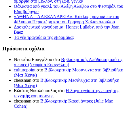
ομορφιά στο μέλλον, στη ζωή, γενικά
Θάλασσα από γυαλί, του Αλέξη Αλεξίου στο Φεστιβάλ του
Εδιμβούργου
«ΑΘΗΝΑ – ΑΛΕΞΑΝΔΡΕΙΑ». Κύκλος τραγουδιών του
Φίλιππου Περιστέρη και του Γρηγόρη Χαλιακόπουλου
Δασκαλευτικό νανούρισμα: Honest Lullaby, από την Joan
Baez
Τα νέα τραγούδια της εβδομάδας
Πρόσφατα σχόλια
Νεοφύτα Ευαγγέλου
στο
Βιβλιοκριτική: Απόδραση από τις
σιωπές (Νεοφύτα Ευαγγέλου)
culturepoint
στο
Βιβλιοκριτική: Μεσάνυχτα στη βιβλιοθήκη
(Ματ Χέιγκ)
chessman
στο
Βιβλιοκριτική: Μεσάνυχτα στη βιβλιοθήκη
(Ματ Χέιγκ)
Κώστας Νικολόπουλος
στο
Η λογοτεχνία στην εποχή της
τεχνητής νοημοσύνης
chessman
στο
Βιβλιοκριτική: Κακοί άντρες (Julie Mae
Cohen)