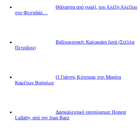
Θάλασσα από γυαλί, του Αλέξη Αλεξίου
στο Φεστιβάλ…
Βιβλιοκριτική: Καλοκαίρι ξανά (Στέλλα
Πετρίδου)
Ο Γιάννης Κότσιρας στη Μαρίνα
Καμένων Βούρλων
Δασκαλευτικό νανούρισμα: Honest
Lullaby, από την Joan Baez