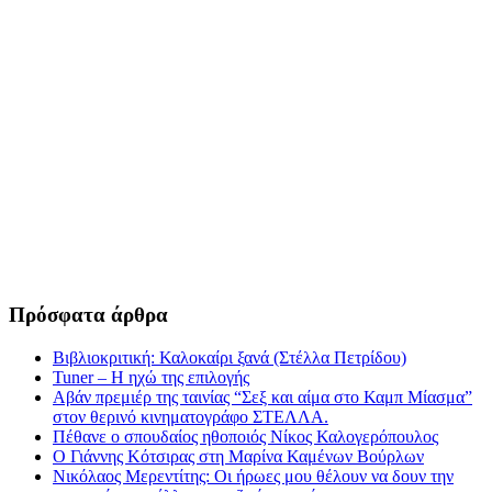
Πρόσφατα άρθρα
Βιβλιοκριτική: Καλοκαίρι ξανά (Στέλλα Πετρίδου)
Tuner – Η ηχώ της επιλογής
Αβάν πρεμιέρ της ταινίας “Σεξ και αίμα στο Καμπ Μίασμα”
στον θερινό κινηματογράφο ΣΤΕΛΛΑ.
Πέθανε ο σπουδαίος ηθοποιός Νίκος Καλογερόπουλος
Ο Γιάννης Κότσιρας στη Μαρίνα Καμένων Βούρλων
Νικόλαος Μερεντίτης: Οι ήρωες μου θέλουν να δουν την