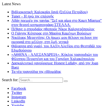
Latest News
Βιβλιοκριτική: Καλοκαίρι ξανά (Στέλλα Πετρίδου)
Tuner – Η ηχώ της επιλογής
Αβάν πρεμιέρ της ταινίας “Σεξ και αίμα στο Καμπ Μίασμα”
στον θερινό κινηματογράφο ΣΤΕΛΛΑ.
Πέθανε ο σπουδαίος ηθοποιός Νίκος Καλογερόπουλος
Ο Γιάννης Κότσιρας στη Μαρίνα Καμένων Βούρλων
Νικόλαος Μερεντίτης: Οι ήρωες μου θέλουν να δουν την
ομορφιά στο μέλλον, στη ζωή, γενικά
Θάλασσα από γυαλί, του Αλέξη Αλεξίου στο Φεστιβάλ του
Εδιμβούργου
«ΑΘΗΝΑ – ΑΛΕΞΑΝΔΡΕΙΑ». Κύκλος τραγουδιών του
Φίλιππου Περιστέρη και του Γρηγόρη Χαλιακόπουλου
Δασκαλευτικό νανούρισμα: Honest Lullaby, από την Joan
Baez
Τα νέα τραγούδια της εβδομάδας
Search for:
Facebook
Twitter
Instagram
LinkedIn
Youtube