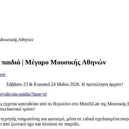
ο Μουσικής Αθηνών
α παιδιά | Μέγαρο Μουσικής Αθηνών
est
Σάββατο 23 & Κυριακή 24 Μαΐου 2026. Η προπώληση άρχισε!
oysiki-gia-paidia/?lang=el
 έρχεται κατευθείαν από το Βερολίνο στο MusiXLab της Μουσικής Βιβ
ασκεδαστικό τρόπο!
εχνητής νοημοσύνης και φωτισμό, μέσα σε ειδικά σχεδιασμένα σκηνι
 από ζωντανό ήχο και πλούσιο σε παιχνίδι.