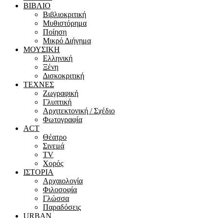
ΒΙΒΛΙΟ
Βιβλιοκριτική
Μυθιστόρημα
Ποίηση
Μικρό Διήγημα
ΜΟΥΣΙΚΗ
Ελληνική
Ξένη
Δισκοκριτική
ΤΕΧΝΕΣ
Ζωγραφική
Γλυπτική
Αρχιτεκτονική / Σχέδιο
Φωτογραφία
ACT
Θέατρο
Σινεμά
ΤV
Χορός
ΙΣΤΟΡΙΑ
Αρχαιολογία
Φιλοσοφία
Γλώσσα
Παραδόσεις
URBAN