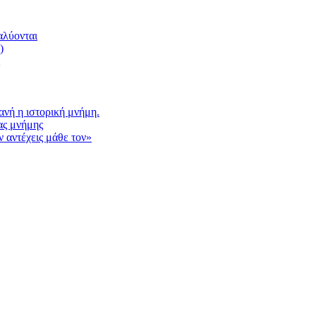
αλύονται
)
νή η ιστορική μνήμη.
ας μνήμης
 αντέχεις μάθε τον»