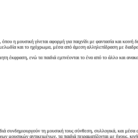
 όπου η μουσική γίνεται αφορμή για παιχνίδι με φαντασία και κοινή 
η μελωδία και το ηχόχρωμα, μέσα από άμεση αλληλεπίδραση με διαδρα
ητη έκφραση, ενώ τα παιδιά εμπνέονται το ένα από το άλλο και ανακ
αιδιά συνδημιουργούν τη μουσική τους σύνθεση, συλλογικά, και μέσα 
ων μουσικών αντικειμένων, τα παιδιά πειραματίζονται με ήχους, κινή