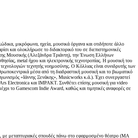
ώδικα, μικρόφωνα, ηχεία, μουσικά όργανα και οτιδήποτε άλλο
ρίσι και ολοκλήρωσε το διδακτορικό του σε διεπιστημονικές
ι της Μουσικής (Αλεξάνδρα Τριάντη), την Ένωση Ελλήνων
θησίας, metal ήχου και ηλεκτρονικής τεχνοτροπίας. Η μουσική του
ι τεχνολογιών τεχνητής νοημοσύνης. Ο Κόλλιας είναι συνιδρυτής των
νθρωποκεντρικά μέσα από τη διαδραστική μουσική και το βιωματικό
Διαγωνισμός «Ιάννης Ξενάκης», Musicworks κ.ά.). Έχει συνεργαστεί
Ars Electronica και IMPAKT. Συνθέτει επίσης μουσική για video
μέχρι το Gamescom Indie Award, καθώς και τιμητικές αναφορές σε
ερ, με μεταπτυχιακές σπουδές πάνω στο εφαρμοσμένο θέατρο (ΜΑ