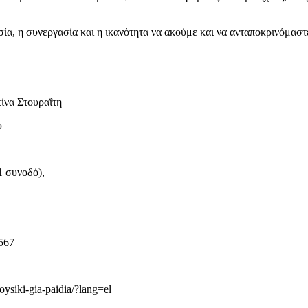
α, η συνεργασία και η ικανότητα να ακούμε και να ανταποκρινόμαστε
ίνα Στουραΐτη
υ
 1 συνοδό),
 567
oysiki-gia-paidia/?lang=el