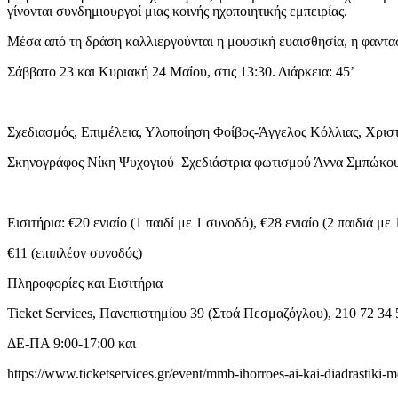
γίνονται συνδημιουργοί μιας κοινής ηχοποιητικής εμπειρίας.
Μέσα από τη δράση καλλιεργούνται η μουσική ευαισθησία, η φαντασί
Σάββατο 23 και Κυριακή 24 Μαΐου, στις 13:30. Διάρκεια: 45’
Σχεδιασμός, Επιμέλεια, Υλοποίηση Φοίβος-Άγγελος Κόλλιας, Χριστ
Σκηνογράφος Νίκη Ψυχογιού Σχεδιάστρια φωτισμού Άννα Σμπώκο
Εισιτήρια: €20 ενιαίο (1 παιδί με 1 συνοδό), €28 ενιαίο (2 παιδιά με
€11 (επιπλέον συνοδός)
Πληροφορίες και Εισιτήρια
Ticket Services, Πανεπιστημίου 39 (Στοά Πεσμαζόγλου), 210 72 34
ΔΕ-ΠΑ 9:00-17:00 και
https://www.ticketservices.gr/event/mmb-ihorroes-ai-kai-diadrastiki-m