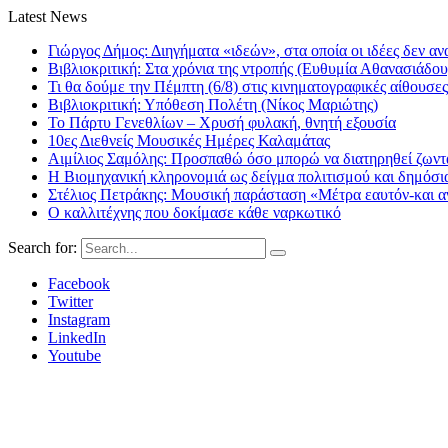
Latest News
Γιώργος Δήμος: Διηγήματα «ιδεών», στα οποία οι ιδέες δεν αν
Βιβλιοκριτική: Στα χρόνια της ντροπής (Ευθυμία Αθανασιάδου
Τι θα δούμε την Πέμπτη (6/8) στις κινηματογραφικές αίθουσες
Βιβλιοκριτική: Υπόθεση Πολέτη (Νίκος Μαριώτης)
Το Πάρτυ Γενεθλίων – Χρυσή φυλακή, θνητή εξουσία
10ες Διεθνείς Μουσικές Ημέρες Καλαμάτας
Αιμίλιος Σαμόλης: Προσπαθώ όσο μπορώ να διατηρηθεί ζωντα
Η Βιομηχανική κληρονομιά ως δείγμα πολιτισμού και δημόσι
Στέλιος Πετράκης: Μουσική παράσταση «Μέτρα εαυτόν-και αν
Ο καλλιτέχνης που δοκίμασε κάθε ναρκωτικό
Search for:
Facebook
Twitter
Instagram
LinkedIn
Youtube