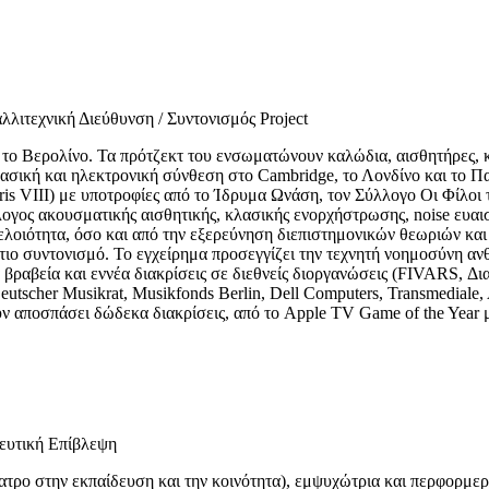
λλιτεχνική Διεύθυνση / Συντονισμός Project
το Βερολίνο. Τα πρότζεκτ του ενσωματώνουν καλώδια, αισθητήρες, κ
ασική και ηλεκτρονική σύνθεση στο Cambridge, το Λονδίνο και το Πα
ris VIII) με υποτροφίες από το Ίδρυμα Ωνάση, τον Σύλλογο Οι Φίλο
ογος ακουσματικής αισθητικής, κλασικής ενορχήστρωσης, noise ευαισ
η γελοιότητα, όσο και από την εξερεύνηση διεπιστημονικών θεωριών κα
ντιο συντονισμό. Το εγχείρημα προσεγγίζει την τεχνητή νοημοσύνη α
νέα βραβεία και εννέα διακρίσεις σε διεθνείς διοργανώσεις (FIVARS, 
scher Musikrat, Musikfonds Berlin, Dell Computers, Transmediale, 
ν αποσπάσει δώδεκα διακρίσεις, από το Apple TV Game of the Year 
ευτική Επίβλεψη
ατρο στην εκπαίδευση και την κοινότητα), εμψυχώτρια και περφορμ