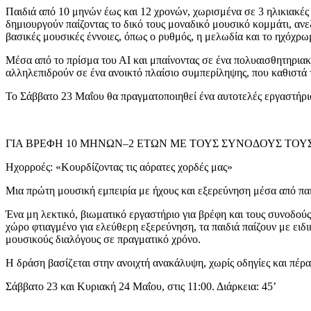
Παιδιά από 10 μηνών έως και 12 χρονών, χωρισμένα σε 3 ηλικιακές ο
δημιουργούν παίζοντας το δικό τους μοναδικό μουσικό κομμάτι, ανε
βασικές μουσικές έννοιες, όπως ο ρυθμός, η μελωδία και το ηχόχρ
Μέσα από το πρίσμα του ΑΙ και μπαίνοντας σε ένα πολυαισθητηριακό
αλληλεπιδρούν σε ένα ανοικτό πλαίσιο συμπερίληψης, που καθιστά τ
Το Σάββατο 23 Μαΐου θα πραγματοποιηθεί ένα αυτοτελές εργαστήριο
ΓΙΑ ΒΡΕΦΗ 10 ΜΗΝΩΝ–2 ΕΤΩΝ ΜΕ ΤΟΥΣ ΣΥΝΟΔΟΥΣ ΤΟΥ
Ηχορροές: «Κουρδίζοντας τις αόρατες χορδές μας»
Μια πρώτη μουσική εμπειρία με ήχους και εξερεύνηση μέσα από παι
Ένα μη λεκτικό, βιωματικό εργαστήριο για βρέφη και τους συνοδούς 
χώρο φτιαγμένο για ελεύθερη εξερεύνηση, τα παιδιά παίζουν με ειδι
μουσικούς διαλόγους σε πραγματικό χρόνο.
Η δράση βασίζεται στην ανοιχτή ανακάλυψη, χωρίς οδηγίες και πέρα 
Σάββατο 23 και Κυριακή 24 Μαΐου, στις 11:00. Διάρκεια: 45’