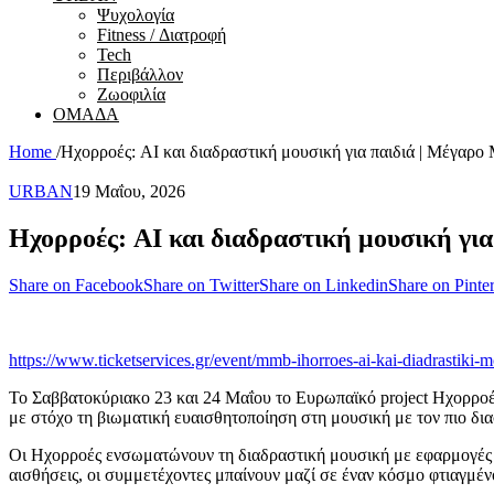
Ψυχολογία
Fitness / Διατροφή
Tech
Περιβάλλον
Ζωοφιλία
ΟΜΑΔΑ
Home
/
Ηχορροές: AI και διαδραστική μουσική για παιδιά | Μέγαρ
URBAN
19 Μαΐου, 2026
Ηχορροές: AI και διαδραστική μουσική γι
Share on Facebook
Share on Twitter
Share on Linkedin
Share on Pinter
https://www.ticketservices.gr/event/mmb-ihorroes-ai-kai-diadrastiki-m
Το Σαββατοκύριακο 23 και 24 Μαΐου το Ευρωπαϊκό project Ηχορροές
με στόχο τη βιωματική ευαισθητοποίηση στη μουσική με τον πιο δι
Οι Ηχορροές ενσωματώνουν τη διαδραστική μουσική με εφαρμογές τ
αισθήσεις, οι συμμετέχοντες μπαίνουν μαζί σε έναν κόσμο φτιαγμένο