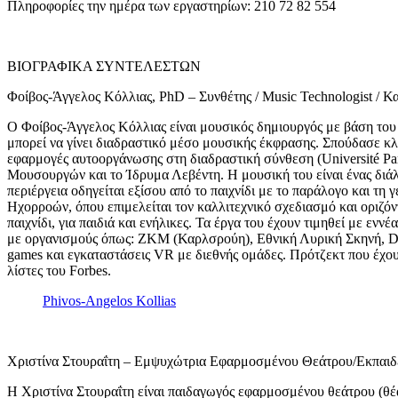
Πληροφορίες την ημέρα των εργαστηρίων: 210 72 82 554
ΒΙΟΓΡΑΦΙΚΑ ΣΥΝΤΕΛΕΣΤΩΝ
Φοίβος-Άγγελος Κόλλιας, PhD – Συνθέτης / Music Technologist / Κα
Ο Φοίβος-Άγγελος Κόλλιας είναι μουσικός δημιουργός με βάση του 
μπορεί να γίνει διαδραστικό μέσο μουσικής έκφρασης. Σπούδασε κλ
εφαρμογές αυτοοργάνωσης στη διαδραστική σύνθεση (Université Pa
Μουσουργών και το Ίδρυμα Λεβέντη. Η μουσική του είναι ένας διάλ
περιέργεια οδηγείται εξίσου από το παιχνίδι με το παράλογο και τ
Ηχορροών, όπου επιμελείται τον καλλιτεχνικό σχεδιασμό και οριζό
παιχνίδι, για παιδιά και ενήλικες. Τα έργα του έχουν τιμηθεί με εν
με οργανισμούς όπως: ZKM (Καρλσρούη), Εθνική Λυρική Σκηνή, Deut
games και εγκαταστάσεις VR με διεθνής ομάδες. Πρότζεκτ που έχου
λίστες του Forbes.
Phivos-Angelos Kollias
Χριστίνα Στουραΐτη – Εμψυχώτρια Εφαρμοσμένου Θεάτρου/Εκπαιδ
Η Χριστίνα Στουραΐτη είναι παιδαγωγός εφαρμοσμένου θεάτρου (θέ