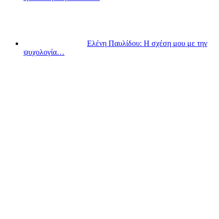
Ελένη Παυλίδου: Η σχέση μου με την
ψυχολογία…