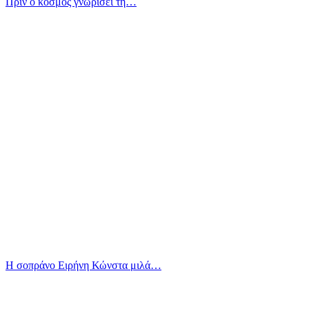
Πριν ο κόσμος γνωρίσει τη…
Η σοπράνο Ειρήνη Κώνστα μιλά…