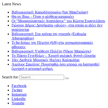
Latest News
Βιβλιοκριτική: Καρυδότσουφλο (Ίαν ΜακΓιούαν)
Θα σε Βρω – Όταν η αλήθεια καταρρέει
Οι “Μορφοπλαστικές Αναπλάσεις” του Κώστα Ευαγγελάτου
Γιώργος Δήμος: Διηγήματα «ιδεών», στα οποία οι ιδέες δεν
αναλύονται
Βιβλιοκριτική: Στα χρόνια της ντροπής (Ευθυμία
Αθανασιάδου)
Τι θα δούμε την Πέμπτη (6/8) στις κινηματογραφικές
αίθουσες
Βιβλιοκριτική: Υπόθεση Πολέτη (Νίκος Μαριώτης)
Το Πάρτυ Γενεθλίων – Χρυσή φυλακή, θνητή εξουσία
10ες Διεθνείς Μουσικές Ημέρες Καλαμάτας
Αιμίλιος Σαμόλης: Προσπαθώ όσο μπορώ να διατηρηθεί
ζωντανή η ιστορική μνήμη.
Search for:
Facebook
Twitter
Instagram
LinkedIn
Youtube