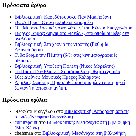
Πρόσφατα άρθρα
Βιβλιοκριτική: Καρυδότσουφλο (Ίαν ΜακΓιούαν)
Θα σε Βρω – Όταν η αλήθεια καταρρέει
Οι “Μορφοπλαστικές Αναπλάσεις” του Κώστα Ευαγγελάτου
Γιώργος Δήμος: Διηγήματα «ιδεών», στα οποία οι ιδέες δεν
αναλύονται
Βιβλιοκριτική: Στα χρόνια της ντροπής (Ευθυμία
Αθανασιάδου)
Τι θα δούμε την Πέμπτη (6/8) στις κινηματογραφικές
αίθουσες
Βιβλιοκριτική: Υπόθεση Πολέτη (Νίκος Μαριώτης)
Το Πάρτυ Γενεθλίων – Χρυσή φυλακή, θνητή εξουσία
10ες Διεθνείς Μουσικές Ημέρες Καλαμάτας
Αιμίλιος Σαμόλης: Προσπαθώ όσο μπορώ να διατηρηθεί
ζωντανή η ιστορική μνήμη.
Πρόσφατα σχόλια
Νεοφύτα Ευαγγέλου
στο
Βιβλιοκριτική: Απόδραση από τις
σιωπές (Νεοφύτα Ευαγγέλου)
culturepoint
στο
Βιβλιοκριτική: Μεσάνυχτα στη βιβλιοθήκη
(Ματ Χέιγκ)
chessman
στο
Βιβλιοκριτική: Μεσάνυχτα στη βιβλιοθήκη