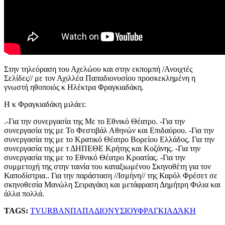
Στην τηλεόραση του Αχελώου και στην εκπομπή /Ανοιχτές
Σελίδες// με τον Αχιλλέα Παπαδιονυσίου προσκεκλημένη η
γνωστή ηθοποιός κ Ηλέκτρα Φραγκιαδάκη.
Η κ Φραγκιαδάκη μιλάει:
.-Για την συνεργασία της Με το Εθνικό Θέατρο. -Για την
συνεργασία της με Το Φεστιβάλ Αθηνών και Επιδαύρου. -Για την
συνεργασία της με το Κρατικό Θέατρο Βορείου Ελλάδος. Για την
συνεργασία της με τ ΔΗΠΕΘΕ Κρήτης και Κοζάνης. -Για την
συνεργασία της με το Εθνικό Θέατρο Κροατίας. -Για την
συμμετοχή της στην ταινία του καταξιωμένου Σκηνοθέτη για τον
Καποδίστρια.. Για την παράσταση //Ισμήνη// της Καρόλ Φρέσετ σε
σκηνοθεσία Μανώλη Σειραγάκη και μετάφραση Δημήτρη Φιλια και
άλλα πολλά.
TAGS:
TV
URBAN
ΠΑΠΑΔΙΟΝΥΣΙΟΥ
ΦΡΑΓΚΙΑΔΆΚΗ