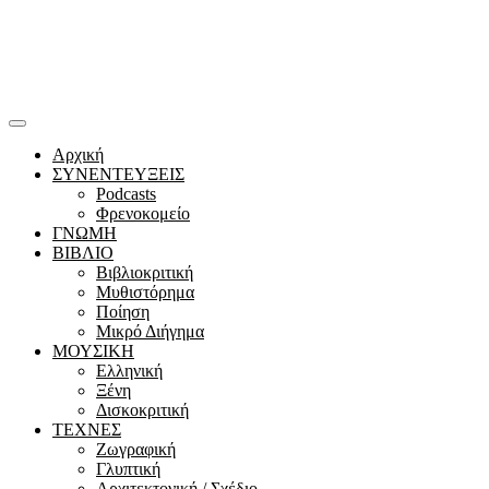
Αρχική
ΣΥΝΕΝΤΕΥΞΕΙΣ
Podcasts
Φρενοκομείο
ΓΝΩΜΗ
ΒΙΒΛΙΟ
Βιβλιοκριτική
Μυθιστόρημα
Ποίηση
Μικρό Διήγημα
ΜΟΥΣΙΚΗ
Ελληνική
Ξένη
Δισκοκριτική
ΤΕΧΝΕΣ
Ζωγραφική
Γλυπτική
Αρχιτεκτονική / Σχέδιο