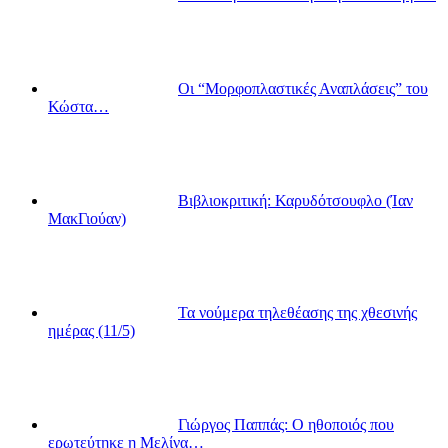
Οι “Μορφοπλαστικές Αναπλάσεις” του
Κώστα…
Βιβλιοκριτική: Καρυδότσουφλο (Ίαν
ΜακΓιούαν)
Τα νούμερα τηλεθέασης της χθεσινής
ημέρας (11/5)
Γιώργος Παππάς: Ο ηθοποιός που
ερωτεύτηκε η Μελίνα…