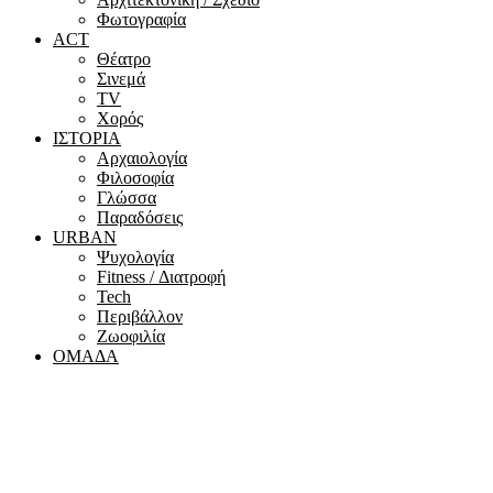
Φωτογραφία
ACT
Θέατρο
Σινεμά
ΤV
Χορός
ΙΣΤΟΡΙΑ
Αρχαιολογία
Φιλοσοφία
Γλώσσα
Παραδόσεις
URBAN
Ψυχολογία
Fitness / Διατροφή
Tech
Περιβάλλον
Ζωοφιλία
ΟΜΑΔΑ