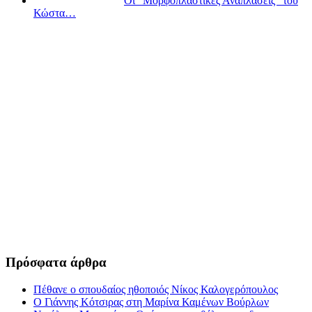
Οι “Μορφοπλαστικές Αναπλάσεις” του
Κώστα…
Πρόσφατα άρθρα
Πέθανε ο σπουδαίος ηθοποιός Νίκος Καλογερόπουλος
Ο Γιάννης Κότσιρας στη Μαρίνα Καμένων Βούρλων