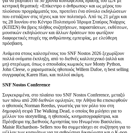
για να γιορτάσει τα 30 χρόνια κοινωφελούς δράσης του ΙΣΝ με
κεντρική θεματική: «Επίκεντρο ο άνθρωπος» και ως μέρος του
πλούσιου προγράμματός του, προτείνει ένα σύνολο εκδηλώσεων
που εστιάζουν στις τέχνες και τον πολιτισμό. Από τις 21 μέχρι και
τις 28 Ιουνίου στο Κέντρο Πολιτισμού Ίδρυμα Σταύρος Νιάρχος
(ΚΠΙΣΝ) θα βρεις πλήθος συζητήσεων, παραστάσεων, εκθέσεων,
μουσικών εκδηλώσεων και άλλων δράσεων που φωτίζουν
διαφορετικές πτυχές της ανθρώπινης εμπειρίας, με ελεύθερη
πρόσβαση.
Ανάμεσα στους καλεσμένους του SNF Nostos 2026 ξεχωρίζουν
πολλά ονόματα έκπληξη, από το διεθνές καλλιτεχνικό (αλλά και
μη) στερέωμα, όπως ο σπουδαίος κωμικός των Monty Python,
John Cleese, o χαρισματικός ηθοποιός Willem Dafoe, η best selling
συγγραφέας Karen Hao, και πολλοί ακόμη.
SNF Nostos Conference
Συγκεκριμένα, στο πλαίσιο του SNF Nostos Conference, μεταξύ
των πάνω από 200 διεθνών ομιλητών, την Αθήνα θα επισκεφθούν
ο ηθοποιός Norman Reedus, γνωστός για τον ρόλο του στη
δημοφιλή σειρά The Walking Dead, ο οποίος θα μιλήσει για το
μέλλον του storytelling, η ηθοποιός, κινηματογραφίστρια, και
Πρέσβειρα της Διεθνούς Αμνηστίας του Ηνωμένου Βασιλείου,
Maisie Richardson- Sellers που θα συμμετάσχει σε συζήτηση για το
μέλλον των κινημάτων για τα ανθρώπινα δικαιώματα και ο K-pop