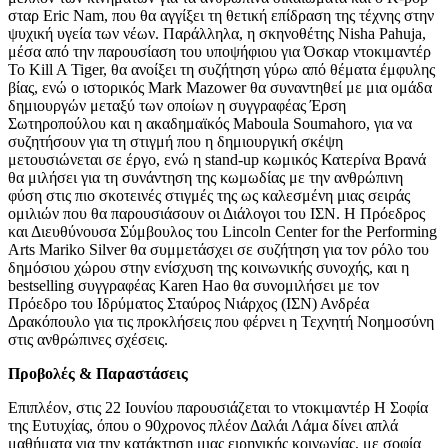
σταρ Eric Nam, που θα αγγίξει τη θετική επίδραση της τέχνης στην
ψυχική υγεία των νέων. Παράλληλα, η σκηνοθέτης Nisha Pahuja,
μέσα από την παρουσίαση του υποψήφιου για Όσκαρ ντοκιμαντέρ
To Kill A Tiger, θα ανοίξει τη συζήτηση γύρω από θέματα έμφυλης
βίας, ενώ ο ιστορικός Mark Mazower θα συναντηθεί με μια ομάδα
δημιουργών μεταξύ των οποίων η συγγραφέας Έρση
Σωτηροπούλου και η ακαδημαϊκός Maboula Soumahoro, για να
συζητήσουν για τη στιγμή που η δημιουργική σκέψη
μετουσιώνεται σε έργο, ενώ η stand-up κωμικός Κατερίνα Βρανά
θα μιλήσει για τη συνάντηση της κωμωδίας με την ανθρώπινη
φύση στις πιο σκοτεινές στιγμές της ως καλεσμένη μιας σειράς
ομιλιών που θα παρουσιάσουν οι Διάλογοι του ΙΣΝ. Η Πρόεδρος
και Διευθύνουσα Σύμβουλος του Lincoln Center for the Performing
Arts Mariko Silver θα συμμετάσχει σε συζήτηση για τον ρόλο του
δημόσιου χώρου στην ενίσχυση της κοινωνικής συνοχής, και η
bestselling συγγραφέας Karen Hao θα συνομιλήσει με τον
Πρόεδρο του Ιδρύματος Σταύρος Νιάρχος (ΙΣΝ) Ανδρέα
Δρακόπουλo για τις προκλήσεις που φέρνει η Τεχνητή Νοημοσύνη
στις ανθρώπινες σχέσεις.
Προβολές & Παραστάσεις
Επιπλέον, στις 22 Ιουνίου παρουσιάζεται το ντοκιμαντέρ Η Σοφία
της Ευτυχίας, όπου ο 90χρονος πλέον Δαλάι Λάμα δίνει απλά
μαθήματα για την κατάκτηση μιας ειρηνικής κοινωνίας, με σοφία