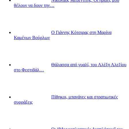
Νικόλαος Μερεντίτης: Οι ήρωες μου
θέλουν να δουν την…
Ο Γιάννης Κότσιρας στη Μαρίνα
Καμένων Βούρλων
Θάλασσα από γυαλί, του Αλέξη Αλεξίου
στο Φεστιβάλ…
Πίθηκοι, μπανάνες και στρατιωτικές
συρράξεις