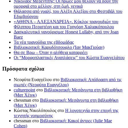
Νικόλαος Μερεντίτης: Οι ήρωες μου θέλουν να δουν την
ομορφιά στο μέλλον, στη ζωή, γενικά
Θάλασσα από γυαλί, του Αλέξη Αλεξίου στο Φεστιβάλ του
Εδιμβούργου
«ΑΘΗΝΑ – ΑΛΕΞΑΝΔΡΕΙΑ». Κύκλος τραγουδιών του
Φίλιππου Περιστέρη και του Γρηγόρη Χαλιακόπουλου
Δασκαλευτικό νανούρισμα: Honest Lullaby, από την Joan
Baez
Τα νέα τραγούδια της εβδομάδας
Βιβλιοκριτική: Καρυδότσουφλο (Ίαν ΜακΓιούαν)
Θα σε Βρω – Όταν η αλήθεια καταρρέει
Οι “Μορφοπλαστικές Αναπλάσεις” του Κώστα Ευαγγελάτου
Πρόσφατα σχόλια
Νεοφύτα Ευαγγέλου
στο
Βιβλιοκριτική: Απόδραση από τις
σιωπές (Νεοφύτα Ευαγγέλου)
culturepoint
στο
Βιβλιοκριτική: Μεσάνυχτα στη βιβλιοθήκη
(Ματ Χέιγκ)
chessman
στο
Βιβλιοκριτική: Μεσάνυχτα στη βιβλιοθήκη
(Ματ Χέιγκ)
Κώστας Νικολόπουλος
στο
Η λογοτεχνία στην εποχή της
τεχνητής νοημοσύνης
chessman
στο
Βιβλιοκριτική: Κακοί άντρες (Julie Mae
Cohen)