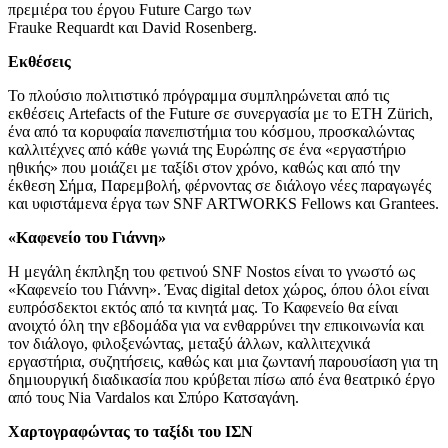
πρεμιέρα του έργου Future Cargo των
Frauke Requardt και David Rosenberg.
Εκθέσεις
Το πλούσιο πολιτιστικό πρόγραμμα συμπληρώνεται από τις
εκθέσεις Artefacts of the Future σε συνεργασία με το ETH Zürich,
ένα από τα κορυφαία πανεπιστήμια του κόσμου, προσκαλώντας
καλλιτέχνες από κάθε γωνιά της Ευρώπης σε ένα «εργαστήριο
ηθικής» που μοιάζει με ταξίδι στον χρόνο, καθώς και από την
έκθεση Σήμα, Παρεμβολή, φέρνοντας σε διάλογο νέες παραγωγές
και υφιστάμενα έργα των SNF ARTWORKS Fellows και Grantees.
«Καφενείο του Γιάννη»
Η μεγάλη έκπληξη του φετινού SNF Nostos είναι το γνωστό ως
«Καφενείο του Γιάννη». Ένας digital detox χώρος, όπου όλοι είναι
ευπρόσδεκτοι εκτός από τα κινητά μας. Το Καφενείο θα είναι
ανοιχτό όλη την εβδομάδα για να ενθαρρύνει την επικοινωνία και
τον διάλογο, φιλοξενώντας, μεταξύ άλλων, καλλιτεχνικά
εργαστήρια, συζητήσεις, καθώς και μια ζωντανή παρουσίαση για τη
δημιουργική διαδικασία που κρύβεται πίσω από ένα θεατρικό έργο
από τους Nia Vardalos και Σπύρο Κατσαγάνη.
Χαρτογραφώντας το ταξίδι του ΙΣΝ