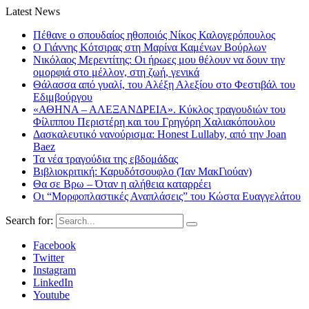
Latest News
Πέθανε ο σπουδαίος ηθοποιός Νίκος Καλογερόπουλος
Ο Γιάννης Κότσιρας στη Μαρίνα Καμένων Βούρλων
Νικόλαος Μερεντίτης: Οι ήρωες μου θέλουν να δουν την
ομορφιά στο μέλλον, στη ζωή, γενικά
Θάλασσα από γυαλί, του Αλέξη Αλεξίου στο Φεστιβάλ του
Εδιμβούργου
«ΑΘΗΝΑ – ΑΛΕΞΑΝΔΡΕΙΑ». Κύκλος τραγουδιών του
Φίλιππου Περιστέρη και του Γρηγόρη Χαλιακόπουλου
Δασκαλευτικό νανούρισμα: Honest Lullaby, από την Joan
Baez
Τα νέα τραγούδια της εβδομάδας
Βιβλιοκριτική: Καρυδότσουφλο (Ίαν ΜακΓιούαν)
Θα σε Βρω – Όταν η αλήθεια καταρρέει
Οι “Μορφοπλαστικές Αναπλάσεις” του Κώστα Ευαγγελάτου
Search for:
Facebook
Twitter
Instagram
LinkedIn
Youtube