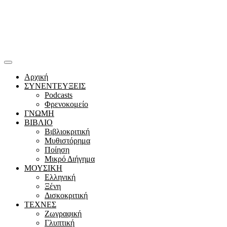
Αρχική
ΣΥΝΕΝΤΕΥΞΕΙΣ
Podcasts
Φρενοκομείο
ΓΝΩΜΗ
ΒΙΒΛΙΟ
Βιβλιοκριτική
Μυθιστόρημα
Ποίηση
Μικρό Διήγημα
ΜΟΥΣΙΚΗ
Ελληνική
Ξένη
Δισκοκριτική
ΤΕΧΝΕΣ
Ζωγραφική
Γλυπτική