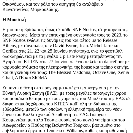
Οικονόμου, και τον ρόλο του αφηγητή θα αναλάβει ο
Κωνσταντίνος Μαρκουλάκης.
Η Μουσική
Η μουσική βρίσκεται, όπως σε κάθε SNF Nostos, στην καρδιά της
διοργάνωσης. Μετά την επιτυχημένη συνεργασία τους το 2023, τo
SNF Nostos ενώνει τις δυνάμεις του και φέτος με το Release
Athens, με συναυλίες των David Byrne, Jean-Michel Jarre και
Gorillaz στις 21, 22 και 25 Ιουνίου αντίστοιχα, ενώ το φεστιβάλ
ολοκληρώνεται με το μεγάλο Up Late Party μετατρέποντας την
Αγορά του ΚΠΙΣΝ στις 27 Ιουνίου σε ένα ατελείωτο dancefloor με
κορυφαία ονόματα της ηλεκτρονικής, της house και techno σκηνής,
και συγκεκριμένα τους: Τhe Blessed Madonna, Οctave One, Xenia
Ghali, ATÉ και SIOMA.
Σημαντική θέση στο πρόγραμμα κατέχει η συνεργασία με την
Εθνική Λυρική Σκηνή (ΕΛΣ), με τρεις μεγάλες παραγωγές χορού
και μουσικού θεάτρου με τους χορευτές του Μπαλέτου της ΕΛΣ σε
διαφορετικούς χώρους του ΚΠΙΣΝ καθ΄ όλη τη διάρκεια της
εβδομάδας, μεταξύ των οποίων, η ελληνική πρεμιέρα του νέου
έργου του Καλλιτεχνικού Διευθυντή της ΕΛΣ Γιώργου
Κουμεντάκη με τίτλο Τόσαις φοραίς τόσο κοντά να είμαι και του
Λεωφορείον ο Πόθος της Βαλεντίνα Τούρκου, βασισμένο στο
εμβληματικό έργο του Tennessee Williams, καθώς και η αθηναϊκή