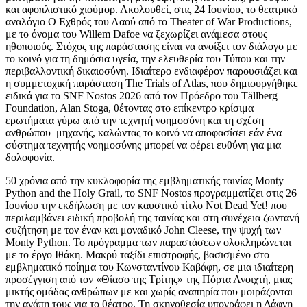
και αφοπλιστικό χιούμορ. Ακολουθεί, στις 24 Ιουνίου, το θεατρικό
αναλόγιο Ο Εχθρός του Λαού από το Theater of War Productions,
με το όνομα του Willem Dafoe να ξεχωρίζει ανάμεσα στους
ηθοποιούς. Στόχος της παράστασης είναι να ανοίξει τον διάλογο με
το κοινό για τη δημόσια υγεία, την ελευθερία του Τύπου και την
περιβαλλοντική δικαιοσύνη. Ιδιαίτερο ενδιαφέρον παρουσιάζει και
η συμμετοχική παράσταση The Trials of Atlas, που δημιουργήθηκε
ειδικά για το SNF Nostos 2026 από τον Πρόεδρο του Tällberg
Foundation, Alan Stoga, θέτοντας στο επίκεντρο κρίσιμα
ερωτήματα γύρω από την τεχνητή νοημοσύνη και τη σχέση
ανθρώπου–μηχανής, καλώντας το κοινό να αποφασίσει εάν ένα
σύστημα τεχνητής νοημοσύνης μπορεί να φέρει ευθύνη για μια
δολοφονία.
50 χρόνια από την κυκλοφορία της εμβληματικής ταινίας Monty
Python and the Holy Grail, το SNF Nostos προγραμματίζει στις 26
Ιουνίου την εκδήλωση με τον καυστικό τίτλο Not Dead Yet! που
περιλαμβάνει ειδική προβολή της ταινίας και στη συνέχεια ζωντανή
συζήτηση με τον έναν και μοναδικό John Cleese, την ψυχή των
Monty Python. Το πρόγραμμα των παραστάσεων ολοκληρώνεται
με το έργο Ιθάκη. Μακρύ ταξίδι επιστροφής, βασισμένο στο
εμβληματικό ποίημα του Κωνσταντίνου Καβάφη, σε μια ιδιαίτερη
προσέγγιση από τον «Θίασο της Τρίτης» της Πόρτα Ανοιχτή, μιας
μικτής ομάδας ανθρώπων με και χωρίς αναπηρία που μοιράζονται
την αγάπη τους για το θέατρο. Τη σκηνοθεσία υπογράφει η Δάφνη