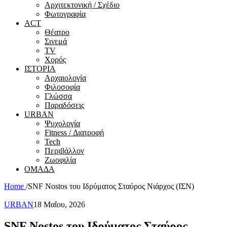
Αρχιτεκτονική / Σχέδιο
Φωτογραφία
ACT
Θέατρο
Σινεμά
ΤV
Χορός
ΙΣΤΟΡΙΑ
Αρχαιολογία
Φιλοσοφία
Γλώσσα
Παραδόσεις
URBAN
Ψυχολογία
Fitness / Διατροφή
Tech
Περιβάλλον
Ζωοφιλία
ΟΜΑΔΑ
Home
/
SNF Nostos του Ιδρύματος Σταύρος Νιάρχος (ΙΣΝ)
URBAN
18 Μαΐου, 2026
SNF Nostos του Ιδρύματος Σταύρος