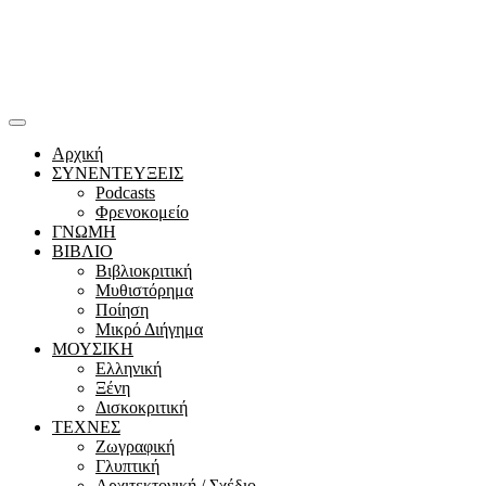
Αρχική
ΣΥΝΕΝΤΕΥΞΕΙΣ
Podcasts
Φρενοκομείο
ΓΝΩΜΗ
ΒΙΒΛΙΟ
Βιβλιοκριτική
Μυθιστόρημα
Ποίηση
Μικρό Διήγημα
ΜΟΥΣΙΚΗ
Ελληνική
Ξένη
Δισκοκριτική
ΤΕΧΝΕΣ
Ζωγραφική
Γλυπτική
Αρχιτεκτονική / Σχέδιο