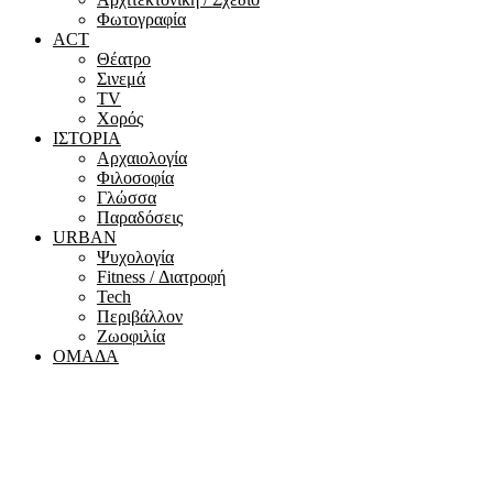
Φωτογραφία
ACT
Θέατρο
Σινεμά
ΤV
Χορός
ΙΣΤΟΡΙΑ
Αρχαιολογία
Φιλοσοφία
Γλώσσα
Παραδόσεις
URBAN
Ψυχολογία
Fitness / Διατροφή
Tech
Περιβάλλον
Ζωοφιλία
ΟΜΑΔΑ