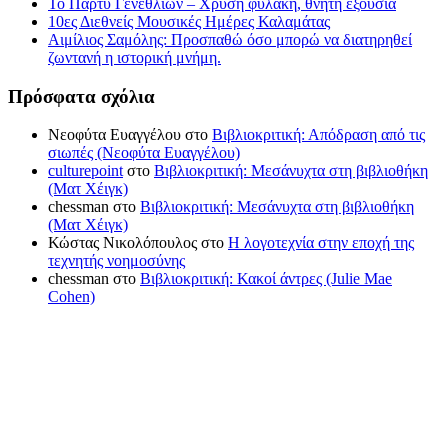
Το Πάρτυ Γενεθλίων – Χρυσή φυλακή, θνητή εξουσία
10ες Διεθνείς Μουσικές Ημέρες Καλαμάτας
Αιμίλιος Σαμόλης: Προσπαθώ όσο μπορώ να διατηρηθεί
ζωντανή η ιστορική μνήμη.
Πρόσφατα σχόλια
Νεοφύτα Ευαγγέλου
στο
Βιβλιοκριτική: Απόδραση από τις
σιωπές (Νεοφύτα Ευαγγέλου)
culturepoint
στο
Βιβλιοκριτική: Μεσάνυχτα στη βιβλιοθήκη
(Ματ Χέιγκ)
chessman
στο
Βιβλιοκριτική: Μεσάνυχτα στη βιβλιοθήκη
(Ματ Χέιγκ)
Κώστας Νικολόπουλος
στο
Η λογοτεχνία στην εποχή της
τεχνητής νοημοσύνης
chessman
στο
Βιβλιοκριτική: Κακοί άντρες (Julie Mae
Cohen)