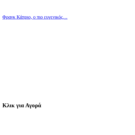
Φρανκ Κάπριο, ο πιο ευγενικός…
Κλικ για Αγορά