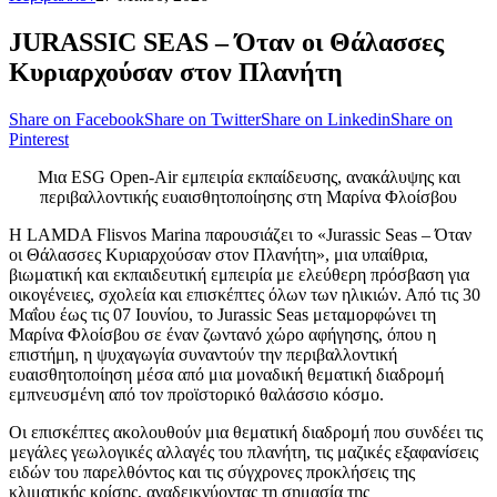
JURASSIC SEAS – Όταν οι Θάλασσες
Κυριαρχούσαν στον Πλανήτη
Share on Facebook
Share on Twitter
Share on Linkedin
Share on
Pinterest
Μια ESG Open-Air εμπειρία εκπαίδευσης, ανακάλυψης και
περιβαλλοντικής ευαισθητοποίησης στη Μαρίνα Φλοίσβου
Η LAMDA Flisvos Marina παρουσιάζει το «Jurassic Seas – Όταν
οι Θάλασσες Κυριαρχούσαν στον Πλανήτη», μια υπαίθρια,
βιωματική και εκπαιδευτική εμπειρία με ελεύθερη πρόσβαση για
οικογένειες, σχολεία και επισκέπτες όλων των ηλικιών. Από τις 30
Μαΐου έως τις 07 Ιουνίου, το Jurassic Seas μεταμορφώνει τη
Μαρίνα Φλοίσβου σε έναν ζωντανό χώρο αφήγησης, όπου η
επιστήμη, η ψυχαγωγία συναντούν την περιβαλλοντική
ευαισθητοποίηση μέσα από μια μοναδική θεματική διαδρομή
εμπνευσμένη από τον προϊστορικό θαλάσσιο κόσμο.
Οι επισκέπτες ακολουθούν μια θεματική διαδρομή που συνδέει τις
μεγάλες γεωλογικές αλλαγές του πλανήτη, τις μαζικές εξαφανίσεις
ειδών του παρελθόντος και τις σύγχρονες προκλήσεις της
κλιματικής κρίσης, αναδεικνύοντας τη σημασία της