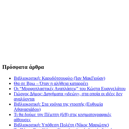
Πρόσφατα άρθρα
Βιβλιοκριτική: Καρυδότσουφλο (Ίαν ΜακΓιούαν)
Θα σε Βρω – Όταν η αλήθεια καταρρέει
Οι “Μορφοπλαστικές Αναπλάσεις” του Κώστα Ευαγγελάτου
Γιώργος Δήμος: Διηγήματα «ιδεών», στα οποία οι ιδέες δεν
αναλύονται
Βιβλιοκριτική: Στα χρόνια της ντροπής (Ευθυμία
Αθανασιάδου)
Τι θα δούμε την Πέμπτη (6/8) στις κινηματογραφικές
αίθουσες
Βιβλιοκριτική: Υπόθεση Πολέτη (Νίκος Μαριώτης)