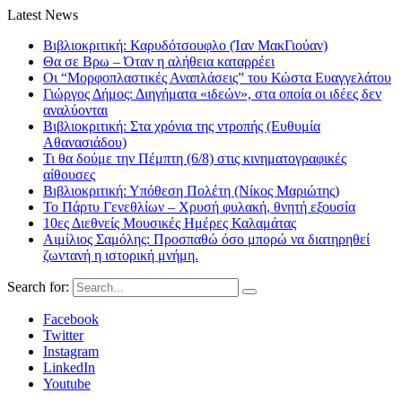
Latest News
Βιβλιοκριτική: Καρυδότσουφλο (Ίαν ΜακΓιούαν)
Θα σε Βρω – Όταν η αλήθεια καταρρέει
Οι “Μορφοπλαστικές Αναπλάσεις” του Κώστα Ευαγγελάτου
Γιώργος Δήμος: Διηγήματα «ιδεών», στα οποία οι ιδέες δεν
αναλύονται
Βιβλιοκριτική: Στα χρόνια της ντροπής (Ευθυμία
Αθανασιάδου)
Τι θα δούμε την Πέμπτη (6/8) στις κινηματογραφικές
αίθουσες
Βιβλιοκριτική: Υπόθεση Πολέτη (Νίκος Μαριώτης)
Το Πάρτυ Γενεθλίων – Χρυσή φυλακή, θνητή εξουσία
10ες Διεθνείς Μουσικές Ημέρες Καλαμάτας
Αιμίλιος Σαμόλης: Προσπαθώ όσο μπορώ να διατηρηθεί
ζωντανή η ιστορική μνήμη.
Search for:
Facebook
Twitter
Instagram
LinkedIn
Youtube