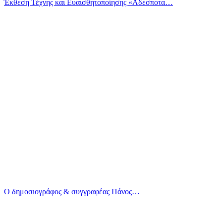
Έκθεση Τέχνης και Ευαισθητοποίησης «Αδέσποτα…
Ο δημοσιογράφος & συγγραφέας Πάνος…