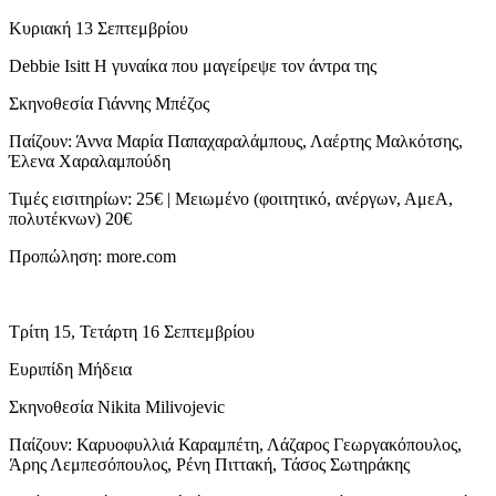
Κυριακή 13 Σεπτεμβρίου
Debbie Isitt Η γυναίκα που μαγείρεψε τον άντρα της
Σκηνοθεσία Γιάννης Μπέζος
Παίζουν: Άννα Μαρία Παπαχαραλάμπους, Λαέρτης Μαλκότσης,
Έλενα Χαραλαμπούδη
Τιμές εισιτηρίων: 25€ | Μειωμένο (φοιτητικό, ανέργων, ΑμεΑ,
πολυτέκνων) 20€
Προπώληση: more.com
Τρίτη 15, Τετάρτη 16 Σεπτεμβρίου
Ευριπίδη Μήδεια
Σκηνοθεσία Nikita Milivojevic
Παίζουν: Καρυοφυλλιά Καραμπέτη, Λάζαρος Γεωργακόπουλος,
Άρης Λεμπεσόπουλος, Ρένη Πιττακή, Τάσος Σωτηράκης