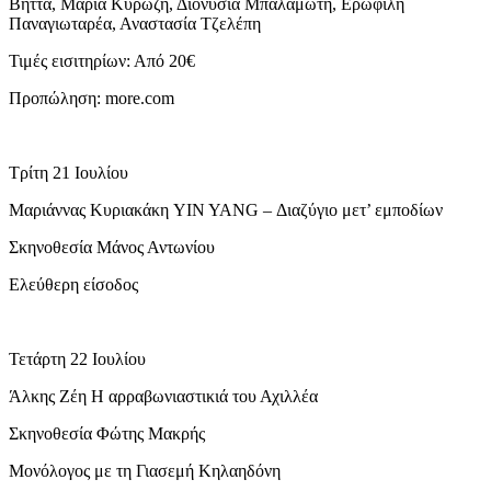
Βήττα, Μαρία Κυρώζη, Διονυσία Μπαλαμώτη, Ερωφίλη
Παναγιωταρέα, Αναστασία Τζελέπη
Τιμές εισιτηρίων: Από 20€
Προπώληση: more.com
Τρίτη 21 Ιουλίου
Μαριάννας Κυριακάκη YIN YANG – Διαζύγιο μετ’ εμποδίων
Σκηνοθεσία Μάνος Αντωνίου
Ελεύθερη είσοδος
Τετάρτη 22 Ιουλίου
Άλκης Ζέη Η αρραβωνιαστικιά του Αχιλλέα
Σκηνοθεσία Φώτης Μακρής
Μονόλογος με τη Γιασεμή Κηλαηδόνη