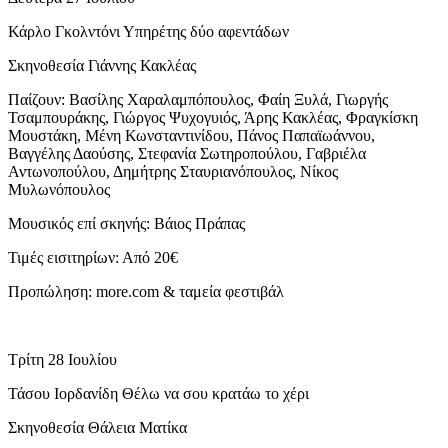
Κάρλο Γκολντόνι Υπηρέτης δύο αφεντάδων
Σκηνοθεσία Γιάννης Κακλέας
Παίζουν: Βασίλης Χαραλαμπόπουλος, Φαίη Ξυλά, Γιωργής
Τσαμπουράκης, Γιώργος Ψυχογυιός, Άρης Κακλέας, Φραγκίσκη
Μουστάκη, Μένη Κωνσταντινίδου, Πάνος Παπαϊωάννου,
Βαγγέλης Δαούσης, Στεφανία Σωτηροπούλου, Γαβριέλα
Αντωνοπούλου, Δημήτρης Σταυριανόπουλος, Νίκος
Μυλωνόπουλος
Μουσικός επί σκηνής: Βάιος Πράπας
Τιμές εισιτηρίων: Από 20€
Προπώληση: more.com & ταμεία φεστιβάλ
Τρίτη 28 Ιουλίου
Τάσου Ιορδανίδη Θέλω να σου κρατάω το χέρι
Σκηνοθεσία Θάλεια Ματίκα