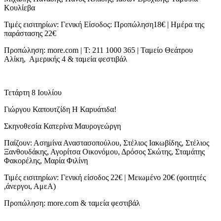
Κουλίεβα
Τιμές εισιτηρίων: Γενική Είσοδος: Προπώληση18€ | Ημέρα της
παράστασης 22€
Προπώληση: more.com | Τ: 211 1000 365 | Ταμείο Θεάτρου
Αλίκη, Αμερικής 4 & ταμεία φεστιβάλ
Τετάρτη 8 Ιουλίου
Γιώργου Καπουτζίδη Η Καρυάτιδα!
Σκηνοθεσία Κατερίνα Μαυρογεώργη
Παίζουν: Ασημίνα Αναστασοπούλου, Στέλιος Ιακωβίδης, Στέλιος
Ξανθουδάκης, Αγορίτσα Οικονόμου, Δρόσος Σκώτης, Σταμάτης
Φακορέλης, Μαρία Φιλίνη
Τιμές εισιτηρίων: Γενική είσοδος 22€ | Μειωμένο 20€ (φοιτητές
,άνεργοι, ΑμεΑ)
Προπώληση: more.com & ταμεία φεστιβάλ