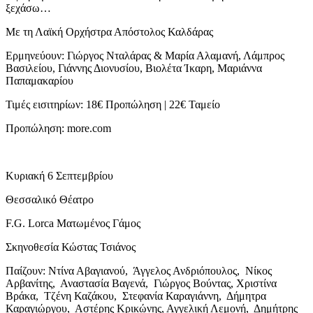
ξεχάσω…
Με τη Λαϊκή Ορχήστρα Απόστολος Καλδάρας
Ερμηνεύουν: Γιώργος Νταλάρας & Μαρία Αλαμανή, Λάμπρος
Βασιλείου, Γιάννης Διονυσίου, Βιολέτα Ίκαρη, Μαριάννα
Παπαμακαρίου
Τιμές εισιτηρίων: 18€ Προπώληση | 22€ Ταμείο
Προπώληση: more.com
Κυριακή 6 Σεπτεμβρίου
Θεσσαλικό Θέατρο
F.G. Lorca Ματωμένος Γάμος
Σκηνοθεσία Κώστας Τσιάνος
Παίζουν: Ντίνα Αβαγιανού, Άγγελος Ανδριόπουλος, Νίκος
Αρβανίτης, Αναστασία Βαγενά, Γιώργος Βούντας, Χριστίνα
Βράκα, Τζένη Καζάκου, Στεφανία Καραγιάννη, Δήμητρα
Καραγιώργου, Αστέρης Κρικώνης, Αγγελική Λεμονή, Δημήτρης