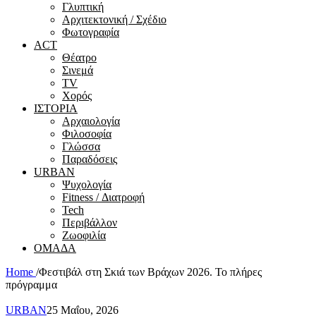
Γλυπτική
Αρχιτεκτονική / Σχέδιο
Φωτογραφία
ACT
Θέατρο
Σινεμά
ΤV
Χορός
ΙΣΤΟΡΙΑ
Αρχαιολογία
Φιλοσοφία
Γλώσσα
Παραδόσεις
URBAN
Ψυχολογία
Fitness / Διατροφή
Tech
Περιβάλλον
Ζωοφιλία
ΟΜΑΔΑ
Home
/
Φεστιβάλ στη Σκιά των Βράχων 2026. Το πλήρες
πρόγραμμα
URBAN
25 Μαΐου, 2026