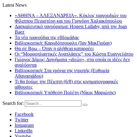
Latest News
«ΑΘΗΝΑ – ΑΛΕΞΑΝΔΡΕΙΑ». Κύκλος τραγουδιών του
Φίλιππου Περιστέρη και του Γρηγόρη Χαλιακόπουλου
Δασκαλευτικό νανούρισμα: Honest Lullaby, από την Joan
Baez
Τα νέα τραγούδια της εβδομάδας
Βιβλιοκριτική: Καρυδότσουφλο (Ίαν ΜακΓιούαν)
Θα σε Βρω – Όταν η αλήθεια καταρρέει
Οι “Μορφοπλαστικές Αναπλάσεις” του Κώστα Ευαγγελάτου
Γιώργος Δήμος: Διηγήματα «ιδεών», στα οποία οι ιδέες δεν
αναλύονται
Βιβλιοκριτική: Στα χρόνια της ντροπής (Ευθυμία
Αθανασιάδου)
Τι θα δούμε την Πέμπτη (6/8) στις κινηματογραφικές
αίθουσες
Βιβλιοκριτική: Υπόθεση Πολέτη (Νίκος Μαριώτης)
Search for:
Facebook
Twitter
Instagram
LinkedIn
Youtube