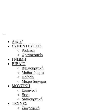
Αρχική
ΣΥΝΕΝΤΕΥΞΕΙΣ
Podcasts
Φρενοκομείο
ΓΝΩΜΗ
ΒΙΒΛΙΟ
Βιβλιοκριτική
Μυθιστόρημα
Ποίηση
Μικρό Διήγημα
ΜΟΥΣΙΚΗ
Ελληνική
Ξένη
Δισκοκριτική
ΤΕΧΝΕΣ
Ζωγραφική