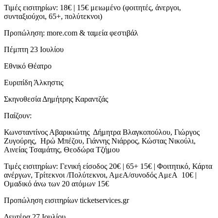
Τιμές εισιτηρίων: 18€ | 15€ μειωμένο (φοιτητές, άνεργοι,
συνταξιούχοι, 65+, πολύτεκνοι)
Προπώληση: more.com & ταμεία φεστιβάλ
Πέμπτη 23 Ιουλίου
Εθνικό Θέατρο
Ευριπίδη Άλκηστις
Σκηνοθεσία Δημήτρης Καραντζάς
Παίζουν:
Κωνσταντίνος Αβαρικιώτης Δήμητρα Βλαγκοπούλου, Γιώργος
Ζυγούρης, Ηρώ Μπέζου, Γιάννης Νιάρρος, Κώστας Νικούλι,
Αινείας Τσαμάτης, Θεοδώρα Τζήμου
Τιμές εισιτηρίων: Γενική είσοδος 20€ | 65+ 15€ | Φοιτητικό, Κάρτα
ανέργων, Τρίτεκνοι /Πολύτεκνοι, ΑμεΑ/συνοδός ΑμεΑ 10€ |
Ομαδικό άνω των 20 ατόμων 15€
Προπώληση εισιτηρίων ticketservices.gr
Δευτέρα 27 Ιουλίου