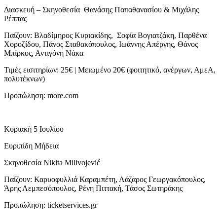
Διασκευή – Σκηνοθεσία Θανάσης Παπαθανασίου & Μιχάλης
Ρέππας
Παίζουν: Βλαδίμηρος Κυριακίδης, Σοφία Βογιατζάκη, Παρθένα
Χοροζίδου, Πάνος Σταθακόπουλος, Ιωάννης Απέργης, Θάνος
Μπίρκος, Αντιγόνη Νάκα
Τιμές εισιτηρίων: 25€ | Μειωμένο 20€ (φοιτητικό, ανέργων, ΑμεΑ,
πολυτέκνων)
Προπώληση: more.com
Κυριακή 5 Ιουλίου
Ευριπίδη Μήδεια
Σκηνοθεσία Nikita Milivojević
Παίζουν: Καρυοφυλλιά Καραμπέτη, Λάζαρος Γεωργακόπουλος,
Άρης Λεμπεσόπουλος, Ρένη Πιττακή, Τάσος Σωτηράκης
Προπώληση: ticketservices.gr