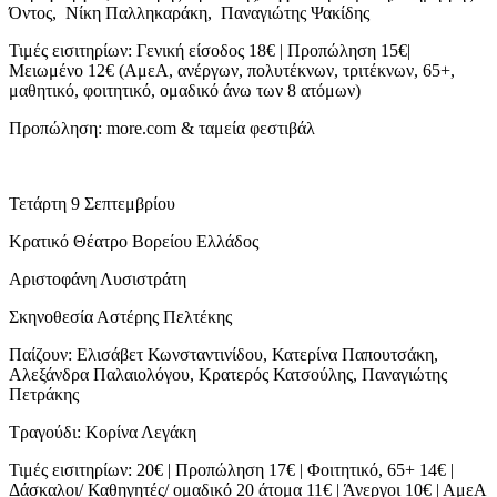
Όντος, Νίκη Παλληκαράκη, Παναγιώτης Ψακίδης
Τιμές εισιτηρίων: Γενική είσοδος 18€ | Προπώληση 15€|
Μειωμένο 12€ (ΑμεΑ, ανέργων, πολυτέκνων, τριτέκνων, 65+,
μαθητικό, φοιτητικό, ομαδικό άνω των 8 ατόμων)
Προπώληση: more.com & ταμεία φεστιβάλ
Τετάρτη 9 Σεπτεμβρίου
Κρατικό Θέατρο Βορείου Ελλάδος
Αριστοφάνη Λυσιστράτη
Σκηνοθεσία Αστέρης Πελτέκης
Παίζουν: Ελισάβετ Κωνσταντινίδου, Κατερίνα Παπουτσάκη,
Αλεξάνδρα Παλαιολόγου, Κρατερός Κατσούλης, Παναγιώτης
Πετράκης
Τραγούδι: Κορίνα Λεγάκη
Τιμές εισιτηρίων: 20€ | Προπώληση 17€ | Φοιτητικό, 65+ 14€ |
Δάσκαλοι/ Καθηγητές/ ομαδικό 20 άτομα 11€ | Άνεργοι 10€ | ΑμεΑ