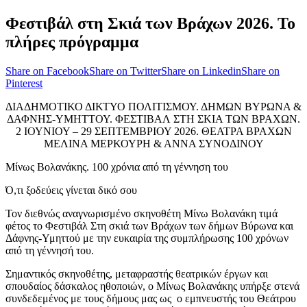
Φεστιβάλ στη Σκιά των Βράχων 2026. Το
πλήρες πρόγραμμα
Share on Facebook
Share on Twitter
Share on Linkedin
Share on
Pinterest
ΔΙΑΔΗΜΟΤΙΚΟ ΔΙΚΤΥΟ ΠΟΛΙΤΙΣΜΟΥ. ΔΗΜΩΝ ΒΥΡΩΝΑ &
ΔΑΦΝΗΣ-ΥΜΗΤΤΟΥ. ΦΕΣΤΙΒΑΛ ΣΤΗ ΣΚΙΑ ΤΩΝ ΒΡΑΧΩΝ.
2 ΙΟΥΝΙΟΥ – 29 ΣΕΠΤΕΜΒΡΙΟΥ 2026. ΘΕΑΤΡΑ ΒΡΑΧΩΝ
ΜΕΛΙΝΑ ΜΕΡΚΟΥΡΗ & ΑΝΝΑ ΣΥΝΟΔΙΝΟΥ
Μίνως Βολανάκης. 100 χρόνια από τη γέννηση του
Ό,τι ξοδεύεις γίνεται δικό σου
Τον διεθνώς αναγνωρισμένο σκηνοθέτη Μίνω Βολανάκη τιμά
φέτος το Φεστιβάλ Στη σκιά των Βράχων των δήμων Βύρωνα και
Δάφνης-Υμηττού με την ευκαιρία της συμπλήρωσης 100 χρόνων
από τη γέννησή του.
Σημαντικός σκηνοθέτης, μεταφραστής θεατρικών έργων και
σπουδαίος δάσκαλος ηθοποιών, ο Μίνως Βολανάκης υπήρξε στενά
συνδεδεμένος με τους δήμους μας ως ο εμπνευστής του Θεάτρου