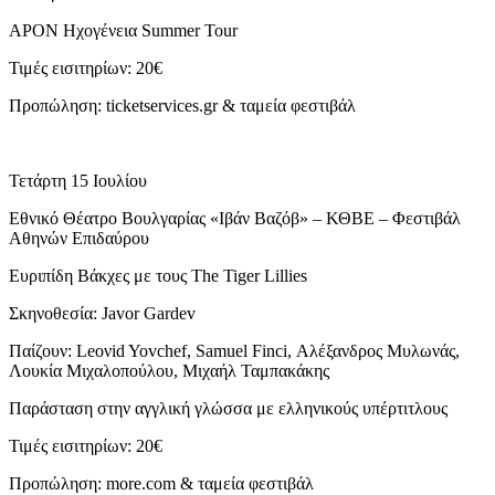
APON Ηχογένεια Summer Tour
Τιμές εισιτηρίων: 20€
Προπώληση: ticketservices.gr & ταμεία φεστιβάλ
Τετάρτη 15 Ιουλίου
Εθνικό Θέατρο Βουλγαρίας «Ιβάν Βαζόβ» – ΚΘΒΕ – Φεστιβάλ
Αθηνών Επιδαύρου
Ευριπίδη Βάκχες με τους The Tiger Lillies
Σκηνοθεσία: Javor Gardev
Παίζουν: Leoνid Yovchef, Samuel Finci, Αλέξανδρος Μυλωνάς,
Λουκία Μιχαλοπούλου, Μιχαήλ Ταμπακάκης
Παράσταση στην αγγλική γλώσσα με ελληνικούς υπέρτιτλους
Τιμές εισιτηρίων: 20€
Προπώληση: more.com & ταμεία φεστιβάλ