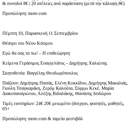
& συνοδοί 8€ | 20 ατέλειες ανά παράσταση (μετά την κάλυψη 8€)
Προπώληση: more.com
Πέμπτη 10, Παρασκευή 11 Σεπτεμβρίου
Θέατρο του Νέου Κόσμου
Εγώ θα σας τα πω! – Η επιθεώρηση
Κείμενα Γεράσιμος Ευαγγελάτος – Δημήτρης Χαλιώτης
Σκηνοθεσία Βαγγέλης Θεοδωρόπουλος
Παίζουν: Δημήτρης Πιατάς, Ελένη Κοκκίδου, Δημήτρης Μακαλιάς,
Γιούλη Τσαγκαράκη, Ζερόμ Καλούτα, Σύρμω Κεκέ, Μαρία
Διακοπαναγιώτου, Αλέξης Βιδαλάκης, Θανάσης Ισιδώρου
Τιμές εισιτηρίων: 24€ 20€ μειωμένο (άνεργοι, φοιτητές, μαθητές,
65+
Προπώληση: more.com & ταμεία φεστιβάλ