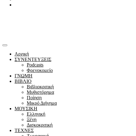
Youtube
Αρχική
ΣΥΝΕΝΤΕΥΞΕΙΣ
Podcasts
Φρενοκομείο
ΓΝΩΜΗ
ΒΙΒΛΙΟ
Βιβλιοκριτική
Μυθιστόρημα
Ποίηση
Μικρό Διήγημα
ΜΟΥΣΙΚΗ
Ελληνική
Ξένη
Δισκοκριτική
ΤΕΧΝΕΣ
Ζωγραφική