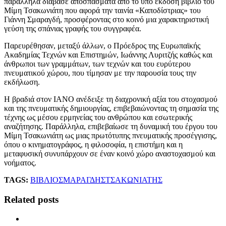
παράλληλα διάβασε αποσπάσματα από το υπό έκδοση βιβλίο του
Μίμη Τσακωνιάτη που αφορά την ταινία «Καποδίστριας» του
Γιάννη Σμαραγδή, προσφέροντας στο κοινό μια χαρακτηριστική
γεύση της σπάνιας γραφής του συγγραφέα.
Παρευρέθησαν, μεταξύ άλλων, ο Πρόεδρος της Ευρωπαϊκής
Ακαδημίας Τεχνών και Επιστημών, Ιωάννης Λυριτζής καθώς και
άνθρωποι των γραμμάτων, των τεχνών και του ευρύτερου
πνευματικού χώρου, που τίμησαν με την παρουσία τους την
εκδήλωση.
Η βραδιά στον ΙΑΝΟ ανέδειξε τη διαχρονική αξία του στοχασμού
και της πνευματικής δημιουργίας, επιβεβαιώνοντας τη σημασία της
τέχνης ως μέσου ερμηνείας του ανθρώπου και εσωτερικής
αναζήτησης. Παράλληλα, επιβεβαίωσε τη δυναμική του έργου του
Μίμη Τσακωνιάτη ως μιας πρωτότυπης πνευματικής προσέγγισης,
όπου ο κινηματογράφος, η φιλοσοφία, η επιστήμη και η
μεταφυσική συνυπάρχουν σε έναν κοινό χώρο αναστοχασμού και
νοήματος.
TAGS:
ΒΙΒΛΙΟ
ΣΜΑΡΑΓΔΗΣ
ΤΣΑΚΩΝΙΑΤΗΣ
Related posts