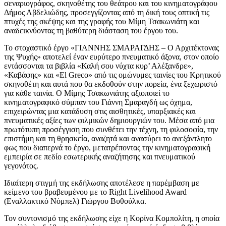
σεναριογράφος, σκηνοθέτης του θεάτρου και του κινηματογράφου
Δήμος Αβδελιώδης, προσεγγίζοντας από τη δική τους οπτική τις
πτυχές της σκέψης και της γραφής του Μίμη Τσακωνιάτη και
αναδεικνύοντας τη βαθύτερη διάσταση του έργου του.
Το στοχαστικό έργο «ΓΙΑΝΝΗΣ ΣΜΑΡΑΓΔΗΣ – Ο Αρχιτέκτονας
της Ψυχής» αποτελεί έναν ευρύτερο πνευματικό άξονα, στον οποίο
εντάσσονται τα βιβλία «Καλή σου νύχτα κυρ’ Αλέξανδρε»,
«Καβάφης» και «El Greco» από τις ομώνυμες ταινίες του Κρητικού
σκηνοθέτη και αυτά που θα εκδοθούν στην πορεία, ένα ξεχωριστό
για κάθε ταινία. Ο Μίμης Τσακωνιάτης αξιοποιεί το
κινηματογραφικό σύμπαν του Γιάννη Σμαραγδή ως όχημα,
επιχειρώντας μια κατάδυση στις αισθητικές, υπαρξιακές και
πνευματικές αξίες των φιλμικών δημιουργιών του. Μέσα από μια
πρωτότυπη προσέγγιση που συνθέτει την τέχνη, τη φιλοσοφία, την
επιστήμη και τη θρησκεία, αναζητά και ανασύρει το ανεξάντλητο
φως που διαπερνά το έργο, μετατρέποντας την κινηματογραφική
εμπειρία σε πεδίο εσωτερικής αναζήτησης και πνευματικού
γεγονότος.
Ιδιαίτερη στιγμή της εκδήλωσης αποτέλεσε η παρέμβαση με
κείμενο του βραβευμένου με το Right Livelihood Award
(Εναλλακτικό Νόμπελ) Γιώργου Βυθούλκα.
Τον συντονισμό της εκδήλωσης είχε η Κορίνα Κομπολίτη, η οποία