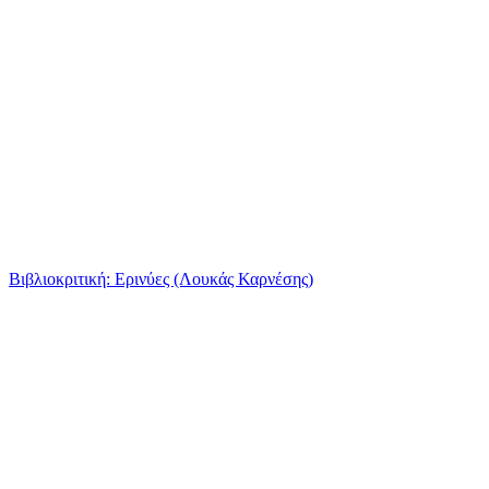
Βιβλιοκριτική: Ερινύες (Λουκάς Καρνέσης)