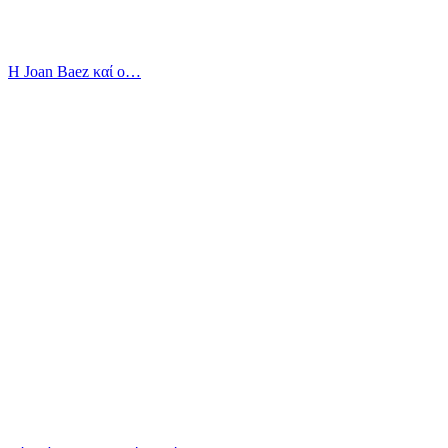
Η Joan Baez καί ο…