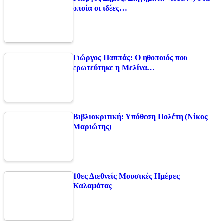
οποία οι ιδέες…
Γιώργος Παππάς: Ο ηθοποιός που
ερωτεύτηκε η Μελίνα…
Βιβλιοκριτική: Υπόθεση Πολέτη (Νίκος
Μαριώτης)
10ες Διεθνείς Μουσικές Ημέρες
Καλαμάτας