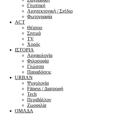
Γλυπτική
Αρχιτεκτονική / Σχέδιο
Φωτογραφία
ACT
Θέατρο
Σινεμά
ΤV
Χορός
ΙΣΤΟΡΙΑ
Αρχαιολογία
Φιλοσοφία
Γλώσσα
Παραδόσεις
URBAN
Ψυχολογία
Fitness / Διατροφή
Tech
Περιβάλλον
Ζωοφιλία
ΟΜΑΔΑ