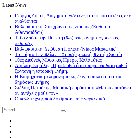
Latest News
Γιώργος Δήμος: Διηγήματα «ιδεών», στα οποία οι ιδέες δεν
αναλύονται
Βιβλιοκριτική: Στα χρόνια της ντροπής (Ευθυμία
Αθανασιάδου)
Τι θα δούμε την Πέμπτη (6/8) στις κινηματογραφικές
αίθουσες
Βιβλιοκριτική: Υπόθεση Πολέτη (Νίκος Μαριώτης)
Το Πάρτυ Γενεθλίων – Χρυσή φυλακή, θνητή εξουσία
10ες Διεθνείς Μουσικές Ημέρες Καλαμάτας
Αιμίλιος Σαμόλης: Προσπαθώ όσο μπορώ να διατηρηθεί
ζωντανή η ιστορική μνήμη.
Η Βιομηχανική κληρονομιά ως δείγμα πολιτισμού και
δημόσιας μνήμης
Στέλιος Πετράκης: Μουσική παράσταση «Μέτρα εαυτόν-και
αν αντέχεις μάθε τον»
Ο καλλιτέχνης που δοκίμασε κάθε ναρκωτικό
Search
for:
Facebook
Twitter
Instagram
LinkedIn