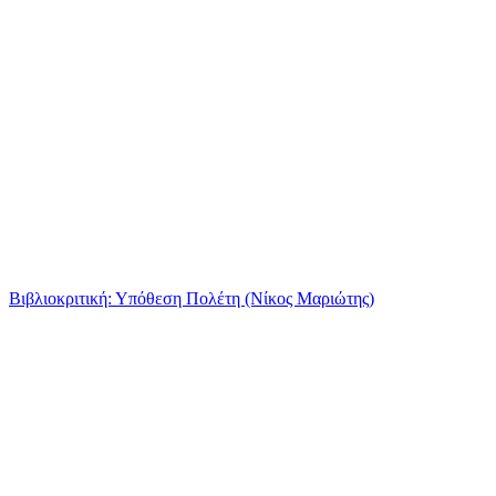
Βιβλιοκριτική: Υπόθεση Πολέτη (Νίκος Μαριώτης)