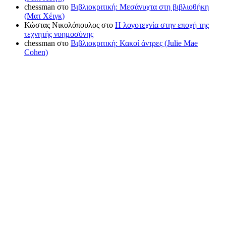
chessman
στο
Βιβλιοκριτική: Μεσάνυχτα στη βιβλιοθήκη
(Ματ Χέιγκ)
Κώστας Νικολόπουλος
στο
Η λογοτεχνία στην εποχή της
τεχνητής νοημοσύνης
chessman
στο
Βιβλιοκριτική: Κακοί άντρες (Julie Mae
Cohen)