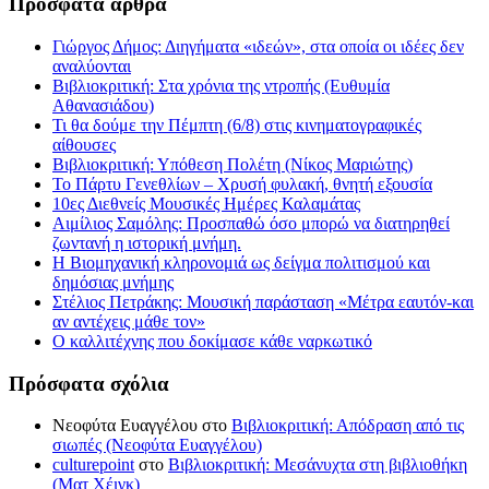
Πρόσφατα άρθρα
Γιώργος Δήμος: Διηγήματα «ιδεών», στα οποία οι ιδέες δεν
αναλύονται
Βιβλιοκριτική: Στα χρόνια της ντροπής (Ευθυμία
Αθανασιάδου)
Τι θα δούμε την Πέμπτη (6/8) στις κινηματογραφικές
αίθουσες
Βιβλιοκριτική: Υπόθεση Πολέτη (Νίκος Μαριώτης)
Το Πάρτυ Γενεθλίων – Χρυσή φυλακή, θνητή εξουσία
10ες Διεθνείς Μουσικές Ημέρες Καλαμάτας
Αιμίλιος Σαμόλης: Προσπαθώ όσο μπορώ να διατηρηθεί
ζωντανή η ιστορική μνήμη.
Η Βιομηχανική κληρονομιά ως δείγμα πολιτισμού και
δημόσιας μνήμης
Στέλιος Πετράκης: Μουσική παράσταση «Μέτρα εαυτόν-και
αν αντέχεις μάθε τον»
Ο καλλιτέχνης που δοκίμασε κάθε ναρκωτικό
Πρόσφατα σχόλια
Νεοφύτα Ευαγγέλου
στο
Βιβλιοκριτική: Απόδραση από τις
σιωπές (Νεοφύτα Ευαγγέλου)
culturepoint
στο
Βιβλιοκριτική: Μεσάνυχτα στη βιβλιοθήκη
(Ματ Χέιγκ)