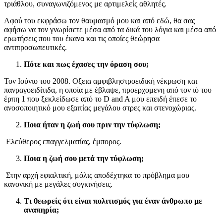
τριάθλου, συναγωνιζόμενος με αρτιμελείς αθλητές.
Αφού του εκφράσω τον θαυμασμό μου και από εδώ, θα σας
αφήσω να τον γνωρίσετε μέσα από τα δικά του λόγια και μέσα από
ερωτήσεις που του έκανα και τις οποίες θεώρησα
αντιπροσωπευτικές.
Πότε και πως έχασες την όραση σου;
Τον Ιούνιο του 2008. Οξεια αμφιβληστροειδική νέκρωση και
πανραγοειδίτιδα, η οποία με έβλαψε, προερχομενη από τον ιό του
έρπη 1 που ξεκλείδωσε από το D and A μου επειδή έπεσε το
ανοσοποιητικό μου εξαιτίας μεγάλου στρες και στενοχώριας.
Ποια ήταν η ζωή σου πριν την τύφλωση;
Ελεύθερος επαγγελματίας, έμπορος.
Ποια η ζωή σου μετά την τύφλωση;
Στην αρχή εφιαλτική, μόλις αποδέχτηκα το πρόβλημα μου
κανονική με μεγάλες συγκινήσεις.
Τι θεωρείς ότι είναι πολιτισμός για έναν άνθρωπο με
αναπηρία;