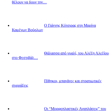
θέλουν να δουν την…
Ο Γιάννης Κότσιρας στη Μαρίνα
Καμένων Βούρλων
Θάλασσα από γυαλί, του Αλέξη Αλεξίου
στο Φεστιβάλ…
Πίθηκοι, μπανάνες και στρατιωτικές
συρράξεις
Οι “Μορφοπλαστικές Αναπλάσεις” του