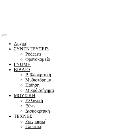
Αρχική
ΣΥΝΕΝΤΕΥΞΕΙΣ
Podcasts
Φρενοκομείο
ΓΝΩΜΗ
ΒΙΒΛΙΟ
Βιβλιοκριτική
Μυθιστόρημα
Ποίηση
Μικρό Διήγημα
ΜΟΥΣΙΚΗ
Ελληνική
Ξένη
Δισκοκριτική
ΤΕΧΝΕΣ
Ζωγραφική
Γλυπτική