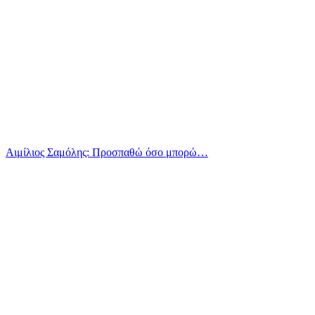
Αιμίλιος Σαμόλης: Προσπαθώ όσο μπορώ…