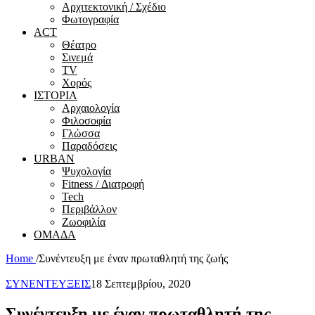
Αρχιτεκτονική / Σχέδιο
Φωτογραφία
ACT
Θέατρο
Σινεμά
ΤV
Χορός
ΙΣΤΟΡΙΑ
Αρχαιολογία
Φιλοσοφία
Γλώσσα
Παραδόσεις
URBAN
Ψυχολογία
Fitness / Διατροφή
Tech
Περιβάλλον
Ζωοφιλία
ΟΜΑΔΑ
Home
/
Συνέντευξη με έναν πρωταθλητή της ζωής
ΣΥΝΕΝΤΕΥΞΕΙΣ
18 Σεπτεμβρίου, 2020
Συνέντευξη με έναν πρωταθλητή της