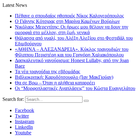
Latest News
Πέθανε ο σπουδαίος ηθοποιός Νίκος Καλογερόπουλος
Ο Γιάννης Κότσιρας στη Μαρίνα Καμένων Βούρλων
Νικόλαος Μερεντίτης: Οι ήρωες μου θέλουν να δουν την
ομορφιά στο μέλλον, στη ζωή, γενικά
Θάλασσα από γυαλί, του Αλέξη Αλεξίου στο Φεστιβάλ του
Εδιμβούργου
«ΑΘΗΝΑ – ΑΛΕΞΑΝΔΡΕΙΑ». Κύκλος τραγουδιών του
Φίλιππου Περιστέρη και του Γρηγόρη Χαλιακόπουλου
Δασκαλευτικό νανούρισμα: Honest Lullaby, από την Joan
Baez
Τα νέα τραγούδια της εβδομάδας
Βιβλιοκριτική: Καρυδότσουφλο (Ίαν ΜακΓιούαν)
Θα σε Βρω – Όταν η αλήθεια καταρρέει
Οι “Μορφοπλαστικές Αναπλάσεις” του Κώστα Ευαγγελάτου
Search for:
Facebook
Twitter
Instagram
LinkedIn
Youtube