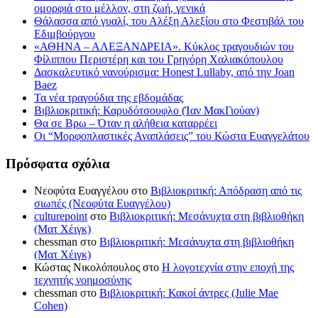
ομορφιά στο μέλλον, στη ζωή, γενικά
Θάλασσα από γυαλί, του Αλέξη Αλεξίου στο Φεστιβάλ του
Εδιμβούργου
«ΑΘΗΝΑ – ΑΛΕΞΑΝΔΡΕΙΑ». Κύκλος τραγουδιών του
Φίλιππου Περιστέρη και του Γρηγόρη Χαλιακόπουλου
Δασκαλευτικό νανούρισμα: Honest Lullaby, από την Joan
Baez
Τα νέα τραγούδια της εβδομάδας
Βιβλιοκριτική: Καρυδότσουφλο (Ίαν ΜακΓιούαν)
Θα σε Βρω – Όταν η αλήθεια καταρρέει
Οι “Μορφοπλαστικές Αναπλάσεις” του Κώστα Ευαγγελάτου
Πρόσφατα σχόλια
Νεοφύτα Ευαγγέλου
στο
Βιβλιοκριτική: Απόδραση από τις
σιωπές (Νεοφύτα Ευαγγέλου)
culturepoint
στο
Βιβλιοκριτική: Μεσάνυχτα στη βιβλιοθήκη
(Ματ Χέιγκ)
chessman
στο
Βιβλιοκριτική: Μεσάνυχτα στη βιβλιοθήκη
(Ματ Χέιγκ)
Κώστας Νικολόπουλος
στο
Η λογοτεχνία στην εποχή της
τεχνητής νοημοσύνης
chessman
στο
Βιβλιοκριτική: Κακοί άντρες (Julie Mae
Cohen)