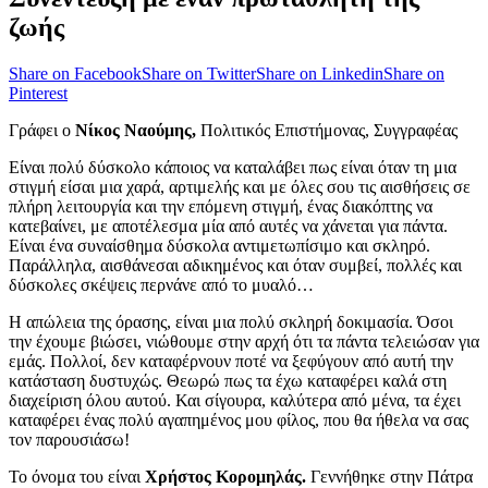
ζωής
Share on Facebook
Share on Twitter
Share on Linkedin
Share on
Pinterest
Γράφει ο
Νίκος Ναούμης,
Πολιτικός Επιστήμονας, Συγγραφέας
Είναι πολύ δύσκολο κάποιος να καταλάβει πως είναι όταν τη μια
στιγμή είσαι μια χαρά, αρτιμελής και με όλες σου τις αισθήσεις σε
πλήρη λειτουργία και την επόμενη στιγμή, ένας διακόπτης να
κατεβαίνει, με αποτέλεσμα μία από αυτές να χάνεται για πάντα.
Είναι ένα συναίσθημα δύσκολα αντιμετωπίσιμο και σκληρό.
Παράλληλα, αισθάνεσαι αδικημένος και όταν συμβεί, πολλές και
δύσκολες σκέψεις περνάνε από το μυαλό…
Η απώλεια της όρασης, είναι μια πολύ σκληρή δοκιμασία. Όσοι
την έχουμε βιώσει, νιώθουμε στην αρχή ότι τα πάντα τελειώσαν για
εμάς. Πολλοί, δεν καταφέρνουν ποτέ να ξεφύγουν από αυτή την
κατάσταση δυστυχώς. Θεωρώ πως τα έχω καταφέρει καλά στη
διαχείριση όλου αυτού. Και σίγουρα, καλύτερα από μένα, τα έχει
καταφέρει ένας πολύ αγαπημένος μου φίλος, που θα ήθελα να σας
τον παρουσιάσω!
Το όνομα του είναι
Χρήστος Κορομηλάς.
Γεννήθηκε στην Πάτρα