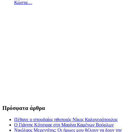
Κώστα…
Πρόσφατα άρθρα
Πέθανε ο σπουδαίος ηθοποιός Νίκος Καλογερόπουλος
Ο Γιάννης Κότσιρας στη Μαρίνα Καμένων Βούρλων
Νικόλαος Μερεντίτης: Οι ήρωες μου θέλουν να δουν την