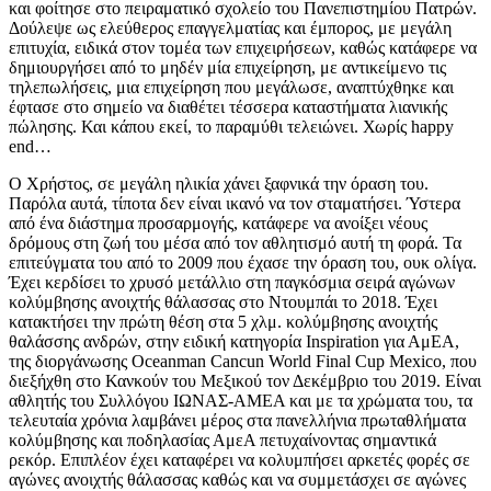
και φοίτησε στο πειραματικό σχολείο του Πανεπιστημίου Πατρών.
Δούλεψε ως ελεύθερος επαγγελματίας και έμπορος, με μεγάλη
επιτυχία, ειδικά στον τομέα των επιχειρήσεων, καθώς κατάφερε να
δημιουργήσει από το μηδέν μία επιχείρηση, με αντικείμενο τις
τηλεπωλήσεις, μια επιχείρηση που μεγάλωσε, αναπτύχθηκε και
έφτασε στο σημείο να διαθέτει τέσσερα καταστήματα λιανικής
πώλησης. Και κάπου εκεί, το παραμύθι τελειώνει. Χωρίς happy
end…
Ο Χρήστος, σε μεγάλη ηλικία χάνει ξαφνικά την όραση του.
Παρόλα αυτά, τίποτα δεν είναι ικανό να τον σταματήσει. Ύστερα
από ένα διάστημα προσαρμογής, κατάφερε να ανοίξει νέους
δρόμους στη ζωή του μέσα από τον αθλητισμό αυτή τη φορά. Τα
επιτεύγματα του από το 2009 που έχασε την όραση του, ουκ ολίγα.
Έχει κερδίσει το χρυσό μετάλλιο στη παγκόσμια σειρά αγώνων
κολύμβησης ανοιχτής θάλασσας στο Ντουμπάι το 2018. Έχει
κατακτήσει την πρώτη θέση στα 5 χλμ. κολύμβησης ανοιχτής
θαλάσσης ανδρών, στην ειδική κατηγορία Inspiration για ΑμΕΑ,
της διοργάνωσης Oceanman Cancun World Final Cup Mexico, που
διεξήχθη στο Κανκούν του Μεξικού τον Δεκέμβριο του 2019. Είναι
αθλητής του Συλλόγου ΙΩΝΑΣ-ΑΜΕΑ και με τα χρώματα του, τα
τελευταία χρόνια λαμβάνει μέρος στα πανελλήνια πρωταθλήματα
κολύμβησης και ποδηλασίας ΑμεΑ πετυχαίνοντας σημαντικά
ρεκόρ. Επιπλέον έχει καταφέρει να κολυμπήσει αρκετές φορές σε
αγώνες ανοιχτής θάλασσας καθώς και να συμμετάσχει σε αγώνες