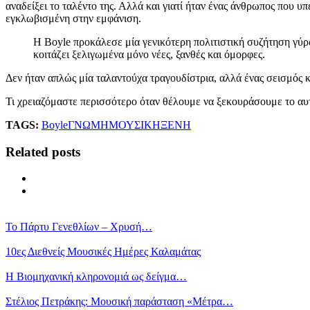
αναδείξει το ταλέντο της. Αλλά και γιατί ήταν ένας άνθρωπος που υ
εγκλωβισμένη στην εμφάνιση.
Η Boyle προκάλεσε μία γενικότερη πολιτιστική συζήτηση γύρ
κοιτάζει ξελιγωμένα μόνο νέες, ξανθές και όμορφες.
Δεν ήταν απλώς μία ταλαντούχα τραγουδίστρια, αλλά ένας σεισμός
Τι χρειαζόμαστε περισσότερο όταν θέλουμε να ξεκουράσουμε το αυτ
TAGS:
Boyle
ΓΝΩΜΗ
ΜΟΥΣΙΚΗ
ΞΕΝΗ
Related posts
Το Πάρτυ Γενεθλίων – Χρυσή…
10ες Διεθνείς Μουσικές Ημέρες Καλαμάτας
Η Βιομηχανική κληρονομιά ως δείγμα…
Στέλιος Πετράκης: Μουσική παράσταση «Μέτρα…