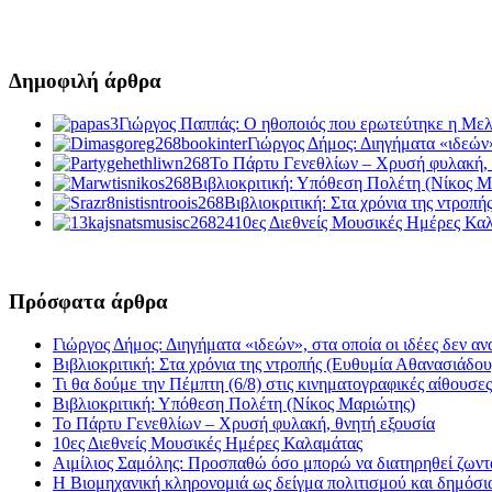
Δημοφιλή άρθρα
Γιώργος Παππάς: Ο ηθοποιός που ερωτεύτηκε η Με
Γιώργος Δήμος: Διηγήματα «ιδεών»
Το Πάρτυ Γενεθλίων – Χρυσή φυλακή, 
Βιβλιοκριτική: Υπόθεση Πολέτη (Νίκος Μ
Βιβλιοκριτική: Στα χρόνια της ντροπ
10ες Διεθνείς Μουσικές Ημέρες Κα
Πρόσφατα άρθρα
Γιώργος Δήμος: Διηγήματα «ιδεών», στα οποία οι ιδέες δεν αν
Βιβλιοκριτική: Στα χρόνια της ντροπής (Ευθυμία Αθανασιάδου
Τι θα δούμε την Πέμπτη (6/8) στις κινηματογραφικές αίθουσες
Βιβλιοκριτική: Υπόθεση Πολέτη (Νίκος Μαριώτης)
Το Πάρτυ Γενεθλίων – Χρυσή φυλακή, θνητή εξουσία
10ες Διεθνείς Μουσικές Ημέρες Καλαμάτας
Αιμίλιος Σαμόλης: Προσπαθώ όσο μπορώ να διατηρηθεί ζωντα
Η Βιομηχανική κληρονομιά ως δείγμα πολιτισμού και δημόσι