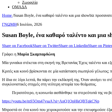
Ζωοφιλία
ΟΜΑΔΑ
Home
/
Susan Boyle, ένα καθαρό ταλέντο και μια showbiz προσανατ
ΓΝΩΜΗ
6 Ιουλίου, 2026
Susan Boyle, ένα καθαρό ταλέντο και μια
Share on Facebook
Share on Twitter
Share on Linkedin
Share on Pinter
Γράφει η
Μαρία Σκαμπαρδώνη
Μία γυναίκα στέκεται στη σκηνή της Βρετανίας Έχεις ταλέντο και εξο
Κριτές και κοινό βρίσκονται σε μία κατάσταση σιωπηλού γέλωτος; 
Η ίδια σε λίγα λεπτά, θα πάρει την εκδίκησή της. Όταν ανοίγει το στ
συγκλονιστικές στιγμές στη νεότερη ιστορία του θεάματος.
Περισσότερο, η κοινωνία αισθάνθηκε τα στερεότυπά της να βο
https://youtu.be/mS5Om47vsaA?si=AnQ1QpHkQBTqkCNp
Μπροστά σε ένα κοινό που χειροκροτούσε και την επευφημούσε έξαλλ