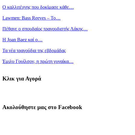
Ο καλλιτέχνης που δοκίμασε κάθε…
Lawmen: Bass Reeves – Το…
Πέθανε ο σπουδαίος τραγουδιστής Λάκης…
Η Joan Baez καί ο…
Τα νέα τραγούδια της εβδομάδας
Έμιλυ Γουίλσον, η πρώτη γυναίκα…
Κλικ για Αγορά
Ακολούθηστε μας στο Facebook