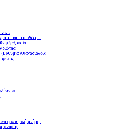
λίνα…
, στα οποία οι ιδέες…
θνητή εξουσία
αριώτης)
ής (Ευθυμία Αθανασιάδου)
λαμάτας
αλύονται
)
νή η ιστορική μνήμη.
ας μνήμης