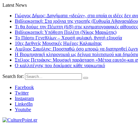
Latest News
Γιώργος Δήμος: Διηγήματα «ιδεών», στα οποία οι ιδέες δεν αν
Βιβλιοκριτική: Στα χρόνια της ντροπής (Ευθυμία Αθανασιάδου
Τι θα δούμε την Πέμπτη (6/8) στις κινηματογραφικές αίθουσες
Βιβλιοκριτική: Υπόθεση Πολέτη (Νίκος Μαριώτης)
Το Πάρτυ Γενεθλίων – Χρυσή φυλακή, θνητή εξουσία
10ες Διεθνείς Μουσικές Ημέρες Καλαμάτας
Αιμίλιος Σαμόλης: Προσπαθώ όσο μπορώ να διατηρηθεί ζωντα
Η Βιομηχανική κληρονομιά ως δείγμα πολιτισμού και δημόσι
Στέλιος Πετράκης: Μουσική παράσταση «Μέτρα εαυτόν-και αν
Ο καλλιτέχνης που δοκίμασε κάθε ναρκωτικό
Search for:
Facebook
Twitter
Instagram
LinkedIn
Youtube