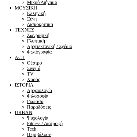
Μικρό Διήγημα
ΜΟΥΣΙΚΗ
Ελληνική
Ξένη
Δισκοκριτική
ΤΕΧΝΕΣ
Ζωγραφική
Γλυπτική
Αρχιτεκτονική / Σχέδιο
Φωτογραφία
ACT
Θέατρο
Σινεμά
ΤV
Χορός
ΙΣΤΟΡΙΑ
Αρχαιολογία
Φιλοσοφία
Γλώσσα
Παραδόσεις
URBAN
Ψυχολογία
Fitness / Διατροφή
Tech
Περιβάλλον