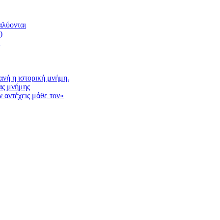
αλύονται
)
νή η ιστορική μνήμη.
ας μνήμης
 αντέχεις μάθε τον»