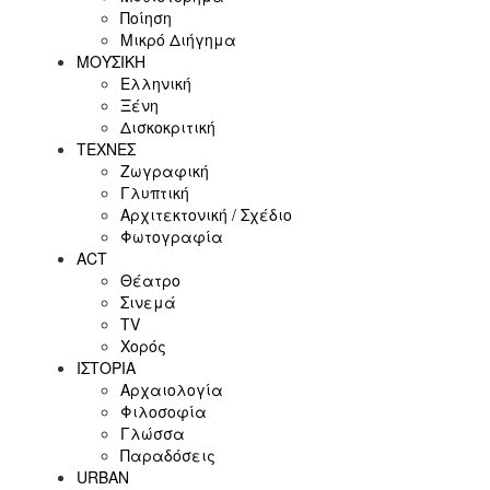
Ποίηση
Μικρό Διήγημα
ΜΟΥΣΙΚΗ
Ελληνική
Ξένη
Δισκοκριτική
ΤΕΧΝΕΣ
Ζωγραφική
Γλυπτική
Αρχιτεκτονική / Σχέδιο
Φωτογραφία
ACT
Θέατρο
Σινεμά
ΤV
Χορός
ΙΣΤΟΡΙΑ
Αρχαιολογία
Φιλοσοφία
Γλώσσα
Παραδόσεις
URBAN