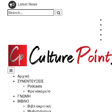
Latest News
Search
for:
Fac
Twitt
Inst
Link
Yout
Αρχική
ΣΥΝΕΝΤΕΥΞΕΙΣ
Podcasts
Φρενοκομείο
ΓΝΩΜΗ
ΒΙΒΛΙΟ
Βιβλιοκριτική
Μυθιστόρημα