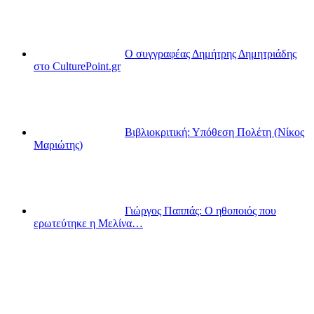
Ο συγγραφέας Δημήτρης Δημητριάδης
στο CulturePoint.gr
Βιβλιοκριτική: Υπόθεση Πολέτη (Νίκος
Μαριώτης)
Γιώργος Παππάς: Ο ηθοποιός που
ερωτεύτηκε η Μελίνα…