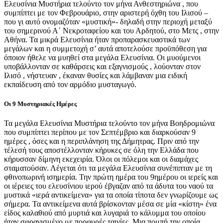
Ελευσίνια Μυστήρια τελούντο τον μήνα Ανθεστηριώνα , που
συμπίπτει με τον Φεβρουάριο, στην αριστερή όχθη του Ιλισού –
που γι αυτό ονομαζόταν «μυστική»- δηλαδή στην περιοχή μεταξύ
του σημερινού Α΄ Νεκροταφείου και του Αρδητού, στο Μετς , στην
Αθήνα. Τα μικρά Ελευσίνια ήταν προπαρασκευαστικά των
μεγάλων και η συμμετοχή σ’ αυτά αποτελούσε προϋπόθεση για
όποιον ήθελε να μυηθεί στα μεγάλα Ελευσίνια. Οι μυούμενοι
υποβάλλονταν σε καθάρσεις και εξαγνισμούς , λούονταν στον
Ιλισό , νήστευαν , έκαναν θυσίες και λάμβαναν μια ειδική
εκπαίδευση από τον αρμόδιο μυσταγωγό.
Οι 9 Μυστηριακές Ημέρες
Τα μεγάλα Ελευσίνια Μυστήρια τελούντο τον μήνα Βοηδρομιώνα
που συμπίπτει περίπου με τον Σεπτέμβριο και διαρκούσαν 9
ημέρες , όσες και η περιπλάνηση της Δήμητρας. Πριν από την
τέλεσή τους αποστέλλονταν κήρυκες σε όλη την Ελλάδα που
κήρυσσαν δίμηνη εκεχειρία. Όλοι οι πόλεμοι και οι διαμάχες
σταματούσαν. Λέγεται ότι τα μεγάλα Ελευσίνια συνέπιπταν με τη
φθινοπωρινή ισημερία. Την πρώτη ημέρα του 9ημέρου οι ιερείς και
οι ιέρειες του ελευσίνιου ιερού έβγαζαν από τα άδυτα του ναού τα
μυστικά «ιερά αντικείμενα» για τα οποία τίποτα δεν γνωρίζουμε ως
σήμερα. Τα αντικείμενα αυτά βρίσκονταν μέσα σε μία «κίστη» ένα
είδος καλαθιού από μυρτιά και λυγαριά το κάλυμμα του οποίου
ήταν σφραγισμένο με πορφυρές ταινίες. Μια πομπή την οποία