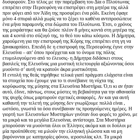
δυσφορούν. Στο τέλος με την παρέμβαση του Δία ο Πλούτωνας
επιτρέπει στην Περσεφόνη να επιστρέψει στη μητέρα της αλλά
πριν φύγει από τον Άϊδη της προσφέρει ένα ρόδι. Εκείνη έφαγε
μόνο 4 σπυριά αλλά χωρίς να το ξέρει το καθένα αντιπροσώπευε
ένα μήνα παραμονής στα δώματα του Πλούτωνα. Έτσι, ο χρόνος
της μοιράστηκε και θα ζούσε πλέον 8 μήνες κοντά στη μητέρα της
και 4 κοντά στο σύζυγό της, το θεό του κάτω κόσμου. Η Δήμητρα,
χαρούμενη για την επιστροφή της Κόρης της επιτρέπει στη γη να
ξανακαρπίσει. Επειδή δε η επιστροφή της Περσεφόνης έγινε στην
Ελευσίνα – απ’ όπου προέρχεται και το όνομα της πόλης
ετυμολογούμενο από το έλευσις- η Δήμητρα διδάσκει στους
βασιλείς της Ελευσίνας μια μυστική τελετουργία αξιώνοντας όσοι
μυούντο σ’ αυτή να κρατούν άκρα μυστικότητα.
Η εντολή της θεάς τηρήθηκε τελικά γιατί πράγματι ελάχιστα είναι
τα στοιχεία που έχουμε για το τι συνέβαινε τη νύχτα της
κορύφωσης της μύησης στα Ελευσίνια Μυστήρια. Ό,τι κι αν ήταν
αυτό, έδινε, πάντως, στους μύστες τη βεβαιότητα για την αθανασία
της ψυχής όπως μαρτυρούν σχετικές αναφορές. Αν και για αυτή
καθαυτή την τελετή της μύησης δεν γνωρίζουμε πολλά είναι ,
ωστόσο, γνωστά τα όσα συνέβαιναν τις προηγούμενες ημέρες. Η
γιορτή των Ελευσινίων Μυστηρίων γινόταν δυο φορές το χρόνο, με
τα μικρά και τα μεγάλα Ελευσίνια, αντίστοιχα. Στα Μυστήρια
μπορούσαν να μυούνται όλοι οι Έλληνες ακόμα και οι δούλοι με
μία προϋπόθεση: να μιλούν την ελληνική γλώσσα και να μη
βαρύνονται με κατηγορίες φόνου, ιεροσυλίας κλπ. Τα μικρά