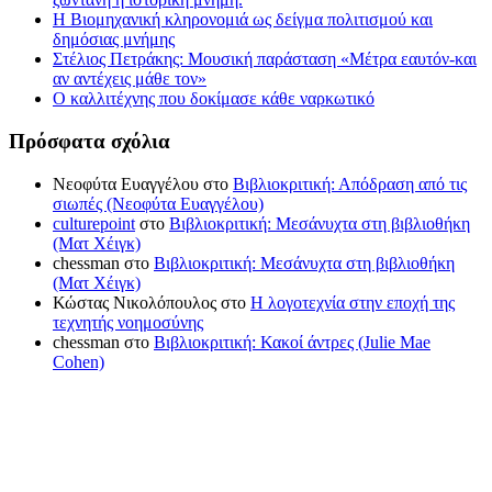
Η Βιομηχανική κληρονομιά ως δείγμα πολιτισμού και
δημόσιας μνήμης
Στέλιος Πετράκης: Μουσική παράσταση «Μέτρα εαυτόν-και
αν αντέχεις μάθε τον»
Ο καλλιτέχνης που δοκίμασε κάθε ναρκωτικό
Πρόσφατα σχόλια
Νεοφύτα Ευαγγέλου
στο
Βιβλιοκριτική: Απόδραση από τις
σιωπές (Νεοφύτα Ευαγγέλου)
culturepoint
στο
Βιβλιοκριτική: Μεσάνυχτα στη βιβλιοθήκη
(Ματ Χέιγκ)
chessman
στο
Βιβλιοκριτική: Μεσάνυχτα στη βιβλιοθήκη
(Ματ Χέιγκ)
Κώστας Νικολόπουλος
στο
Η λογοτεχνία στην εποχή της
τεχνητής νοημοσύνης
chessman
στο
Βιβλιοκριτική: Κακοί άντρες (Julie Mae
Cohen)