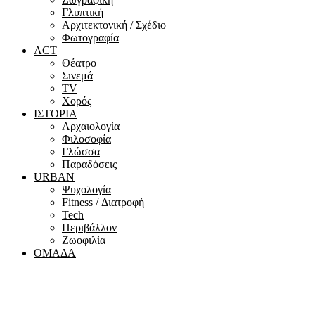
Γλυπτική
Αρχιτεκτονική / Σχέδιο
Φωτογραφία
ACT
Θέατρο
Σινεμά
ΤV
Χορός
ΙΣΤΟΡΙΑ
Αρχαιολογία
Φιλοσοφία
Γλώσσα
Παραδόσεις
URBAN
Ψυχολογία
Fitness / Διατροφή
Tech
Περιβάλλον
Ζωοφιλία
ΟΜΑΔΑ