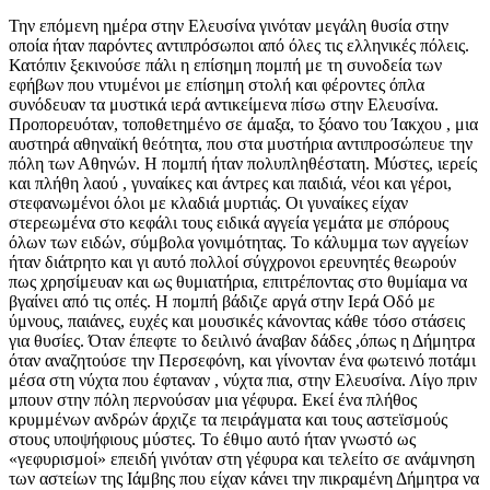
Την επόμενη ημέρα στην Ελευσίνα γινόταν μεγάλη θυσία στην
οποία ήταν παρόντες αντιπρόσωποι από όλες τις ελληνικές πόλεις.
Κατόπιν ξεκινούσε πάλι η επίσημη πομπή με τη συνοδεία των
εφήβων που ντυμένοι με επίσημη στολή και φέροντες όπλα
συνόδευαν τα μυστικά ιερά αντικείμενα πίσω στην Ελευσίνα.
Προπορευόταν, τοποθετημένο σε άμαξα, το ξόανο του Ίακχου , μια
αυστηρά αθηναϊκή θεότητα, που στα μυστήρια αντιπροσώπευε την
πόλη των Αθηνών. Η πομπή ήταν πολυπληθέστατη. Μύστες, ιερείς
και πλήθη λαού , γυναίκες και άντρες και παιδιά, νέοι και γέροι,
στεφανωμένοι όλοι με κλαδιά μυρτιάς. Οι γυναίκες είχαν
στερεωμένα στο κεφάλι τους ειδικά αγγεία γεμάτα με σπόρους
όλων των ειδών, σύμβολα γονιμότητας. Το κάλυμμα των αγγείων
ήταν διάτρητο και γι αυτό πολλοί σύγχρονοι ερευνητές θεωρούν
πως χρησίμευαν και ως θυμιατήρια, επιτρέποντας στο θυμίαμα να
βγαίνει από τις οπές. Η πομπή βάδιζε αργά στην Ιερά Οδό με
ύμνους, παιάνες, ευχές και μουσικές κάνοντας κάθε τόσο στάσεις
για θυσίες. Όταν έπεφτε το δειλινό άναβαν δάδες ,όπως η Δήμητρα
όταν αναζητούσε την Περσεφόνη, και γίνονταν ένα φωτεινό ποτάμι
μέσα στη νύχτα που έφταναν , νύχτα πια, στην Ελευσίνα. Λίγο πριν
μπουν στην πόλη περνούσαν μια γέφυρα. Εκεί ένα πλήθος
κρυμμένων ανδρών άρχιζε τα πειράγματα και τους αστεϊσμούς
στους υποψήφιους μύστες. Το έθιμο αυτό ήταν γνωστό ως
«γεφυρισμοί» επειδή γινόταν στη γέφυρα και τελείτο σε ανάμνηση
των αστείων της Ιάμβης που είχαν κάνει την πικραμένη Δήμητρα να