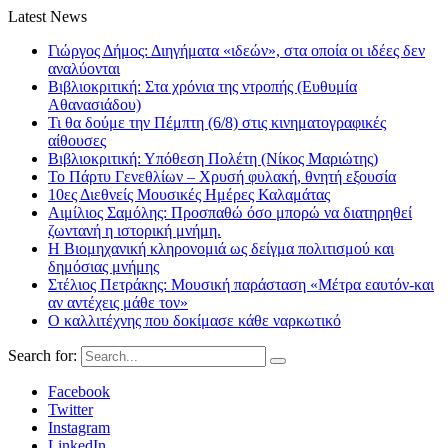
Latest News
Γιώργος Δήμος: Διηγήματα «ιδεών», στα οποία οι ιδέες δεν
αναλύονται
Βιβλιοκριτική: Στα χρόνια της ντροπής (Ευθυμία
Αθανασιάδου)
Τι θα δούμε την Πέμπτη (6/8) στις κινηματογραφικές
αίθουσες
Βιβλιοκριτική: Υπόθεση Πολέτη (Νίκος Μαριώτης)
Το Πάρτυ Γενεθλίων – Χρυσή φυλακή, θνητή εξουσία
10ες Διεθνείς Μουσικές Ημέρες Καλαμάτας
Αιμίλιος Σαμόλης: Προσπαθώ όσο μπορώ να διατηρηθεί
ζωντανή η ιστορική μνήμη.
Η Βιομηχανική κληρονομιά ως δείγμα πολιτισμού και
δημόσιας μνήμης
Στέλιος Πετράκης: Μουσική παράσταση «Μέτρα εαυτόν-και
αν αντέχεις μάθε τον»
Ο καλλιτέχνης που δοκίμασε κάθε ναρκωτικό
Search for:
Facebook
Twitter
Instagram
LinkedIn