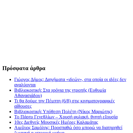
Πρόσφατα άρθρα
Γιώργος Δήμος: Διηγήματα «ιδεών», στα οποία οι ιδέες δεν
αναλύονται
Βιβλιοκριτική: Στα χρόνια της ντροπής (Ευθυμία
Αθανασιάδου)
Τι θα δούμε την Πέμπτη (6/8) στις κινηματογραφικές
αίθουσες
Βιβλιοκριτική: Υπόθεση Πολέτη (Νίκος Μαριώτης)
Το Πάρτυ Γενεθλίων – Χρυσή φυλακή, θνητή εξουσία
10ες Διεθνείς Μουσικές Ημέρες Καλαμάτας
Αιμίλιος Σαμόλης: Προσπαθώ όσο μπορώ να διατηρηθεί
ζωντανή η ιστορική μνήμη.