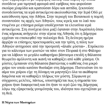
συνόδευε μια τιμητική φρουρά από εφήβους που φορούσαν
σκούρα χλαμύδα και κρατούσαν δόρυ και ασπίδα, ξεκινούσε
συνοδεύοντας τα ιερά αντικείμενα ακολουθώντας την Ιερά Οδό με
κατεύθυνση προς την Αθήνα. Στην περιοχή του Βοτανικού η πομπή
συναντούσε τις αρχές των Αθηνών, τους ιερείς και το λαό που
ντυμένοι με επίσημα ρούχα υποδέχονταν τα ελευσίνια ιερά
αντικείμενα. Στη συνέχεια όλοι μαζί έφταναν στην Ακρόπολη όπου
ένας κήρυκας ανήγγειλε στην ιέρεια της Αθηνάς ότι η Δήμητρα
ερχόταν να επισκεφθεί την πολιούχο θεά. Τη δεύτερη ημέρα
άρχιζαν οι επίσημες προετοιμασίες και την τρίτη, η πόλη των
Αθηνών αντηχούσε από την προτροπή «άλαδε μύσται» . Επρόκειτο
για το κάλεσμα των μυστών να πάνε στον Πειραιά ή στο Φάληρο
για να λάβουν το μεγάλο καθαρτήριο βάπτισμα επειδή η θάλασσα
θεωρείτο αμόλυντη και ικανή να καθαρίζει από κάθε μίασμα. Οι
μύστες έμπαιναν στη θάλασσα βαστώντας ο καθένας ένα μικρό
χοίρο τον οποίο κατόπιν θυσίαζαν στη Δήμητρα. Πιστευόταν ότι το
αίμα του χοίρου είχε τη δύναμη να μαγνητίζει όλα τα ακάθαρτα
δαιμόνια και να καθαρίζει πλήρως τον μύστη. Σύμφωνα με
σύγχρονες μελέτες, πάντως, υποστηρίζεται πως η σημασία του
χοίρου ήταν διαφορετική και ότι ήταν το ιερό ζώο της Δήμητρας
λόγω της εξαιρετικής γονιμότητάς του, ιδιότητα που σχετιζόταν με
τη θεά.
Η Νύχτα των Μυστηρίων