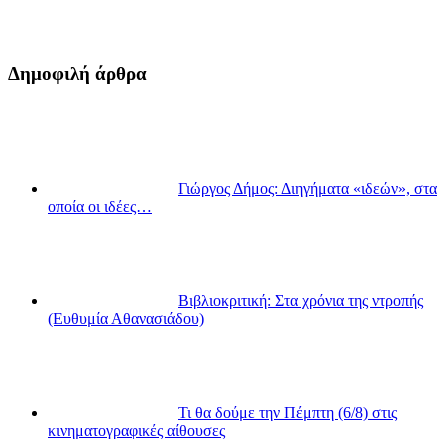
Δημοφιλή άρθρα
Γιώργος Δήμος: Διηγήματα «ιδεών», στα
οποία οι ιδέες…
Βιβλιοκριτική: Στα χρόνια της ντροπής
(Ευθυμία Αθανασιάδου)
Τι θα δούμε την Πέμπτη (6/8) στις
κινηματογραφικές αίθουσες