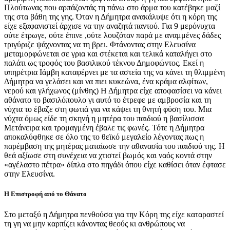
Πλούτωνας που αρπάζοντάς τη πάνω στο άρμα του κατέβηκε μαζί
της στα βάθη της γης. Όταν η Δήμητρα ανακάλυψε ότι η κόρη της
είχε εξαφανιστεί άρχισε να την αναζητά παντού. Για 9 μερόνυχτα
ούτε έτρωγε, ούτε έπινε ,ούτε λουζόταν παρά με αναμμένες δάδες
τριγύριζε ψάχνοντας να τη βρει. Φτάνοντας στην Ελευσίνα
μεταμορφώνεται σε γρια και στέκεται και τελικά καταλήγει στο
παλάτι ως τροφός του βασιλικού τέκνου Δημοφώντος. Εκεί η
υπηρέτρια Ιάμβη καταφέρνει με τα αστεία της να κάνει τη θλιμμένη
Δήμητρα να γελάσει και να πιει κυκεώνα, ένα κράμα αλφίτων,
νερού και γλήχωνος (μίνθης) Η Δήμητρα είχε αποφασίσει να κάνει
αθάνατο το βασιλόπουλο γι αυτό το έτρεφε με αμβροσία και τη
νύχτα το έβαζε στη φωτιά για να κάψει τη θνητή φύση του. Μια
νύχτα όμως είδε τη σκηνή η μητέρα του παιδιού η βασίλισσα
Μετάνειρα και τρομαγμένη έβαλε τις φωνές. Τότε η Δήμητρα
αποκαλύφθηκε σε όλο της το θεϊκό μεγαλείο λέγοντας πως η
παρέμβαση της μητέρας ματαίωσε την αθανασία του παιδιού της. Η
θεά αξίωσε στη συνέχεια να χτιστεί βωμός και ναός κοντά στην
«αγέλαστο πέτρα» δίπλα στο πηγάδι όπου είχε καθίσει όταν έφτασε
στην Ελευσίνα.
Η Επιστροφή από το Θάνατο
Στο μεταξύ η Δήμητρα πενθούσα για την Κόρη της είχε καταραστεί
τη γη να μην καρπίζει κάνοντας θεούς κι ανθρώπους να