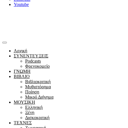
Youtube
Αρχική
ΣΥΝΕΝΤΕΥΞΕΙΣ
Podcasts
Φρενοκομείο
ΓΝΩΜΗ
ΒΙΒΛΙΟ
Βιβλιοκριτική
Μυθιστόρημα
Ποίηση
Μικρό Διήγημα
ΜΟΥΣΙΚΗ
Ελληνική
Ξένη
Δισκοκριτική
ΤΕΧΝΕΣ
Ζωγραφική