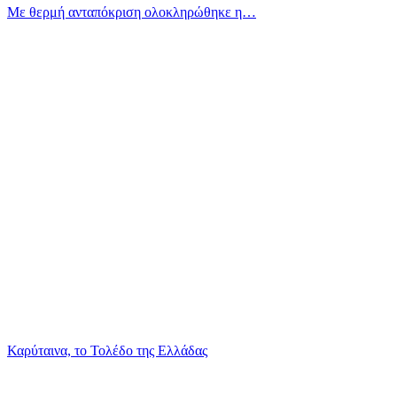
Με θερμή ανταπόκριση ολοκληρώθηκε η…
Καρύταινα, το Τολέδο της Ελλάδας