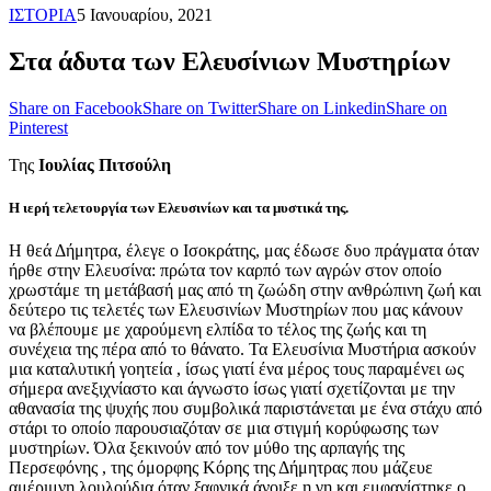
ΙΣΤΟΡΙΑ
5 Ιανουαρίου, 2021
Στα άδυτα των Ελευσίνιων Μυστηρίων
Share on Facebook
Share on Twitter
Share on Linkedin
Share on
Pinterest
Της
Ιουλίας Πιτσούλη
Η ιερή τελετουργία των Ελευσινίων και τα μυστικά της.
Η θεά Δήμητρα, έλεγε ο Ισοκράτης, μας έδωσε δυο πράγματα όταν
ήρθε στην Ελευσίνα: πρώτα τον καρπό των αγρών στον οποίο
χρωστάμε τη μετάβασή μας από τη ζωώδη στην ανθρώπινη ζωή και
δεύτερο τις τελετές των Ελευσινίων Μυστηρίων που μας κάνουν
να βλέπουμε με χαρούμενη ελπίδα το τέλος της ζωής και τη
συνέχεια της πέρα από το θάνατο. Τα Ελευσίνια Μυστήρια ασκούν
μια καταλυτική γοητεία , ίσως γιατί ένα μέρος τους παραμένει ως
σήμερα ανεξιχνίαστο και άγνωστο ίσως γιατί σχετίζονται με την
αθανασία της ψυχής που συμβολικά παριστάνεται με ένα στάχυ από
στάρι το οποίο παρουσιαζόταν σε μια στιγμή κορύφωσης των
μυστηρίων. Όλα ξεκινούν από τον μύθο της αρπαγής της
Περσεφόνης , της όμορφης Κόρης της Δήμητρας που μάζευε
αμέριμνη λουλούδια όταν ξαφνικά άνοιξε η γη και εμφανίστηκε ο