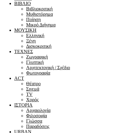
ΒΙΒΛΙΟ
Βιβλιοκριτική
Μυθιστόρημα
Ποίηση
Μικρό Διήγημα
ΜΟΥΣΙΚΗ
Ελληνική
Ξένη
Δισκοκριτική
ΤΕΧΝΕΣ
Ζωγραφική
Γλυπτική
Αρχιτεκτονική / Σχέδιο
Φωτογραφία
ACT
Θέατρο
Σινεμά
ΤV
Χορός
ΙΣΤΟΡΙΑ
Αρχαιολογία
Φιλοσοφία
Γλώσσα
Παραδόσεις
URBAN