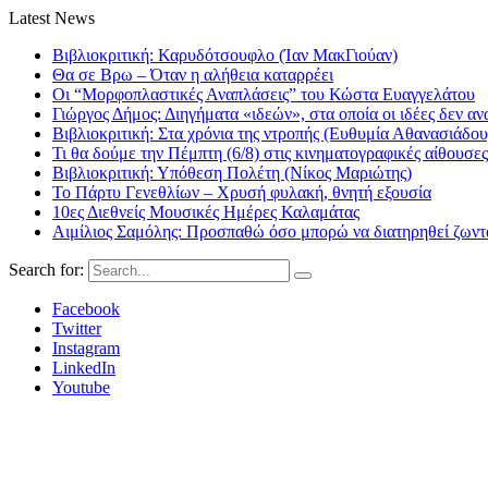
Latest News
Βιβλιοκριτική: Καρυδότσουφλο (Ίαν ΜακΓιούαν)
Θα σε Βρω – Όταν η αλήθεια καταρρέει
Οι “Μορφοπλαστικές Αναπλάσεις” του Κώστα Ευαγγελάτου
Γιώργος Δήμος: Διηγήματα «ιδεών», στα οποία οι ιδέες δεν αν
Βιβλιοκριτική: Στα χρόνια της ντροπής (Ευθυμία Αθανασιάδου
Τι θα δούμε την Πέμπτη (6/8) στις κινηματογραφικές αίθουσες
Βιβλιοκριτική: Υπόθεση Πολέτη (Νίκος Μαριώτης)
Το Πάρτυ Γενεθλίων – Χρυσή φυλακή, θνητή εξουσία
10ες Διεθνείς Μουσικές Ημέρες Καλαμάτας
Αιμίλιος Σαμόλης: Προσπαθώ όσο μπορώ να διατηρηθεί ζωντα
Search for:
Facebook
Twitter
Instagram
LinkedIn
Youtube