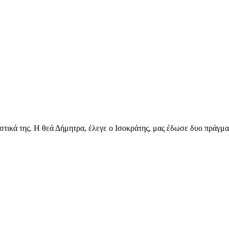
υστικά της. Η θεά Δήμητρα, έλεγε ο Ισοκράτης, μας έδωσε δυο πράγμ