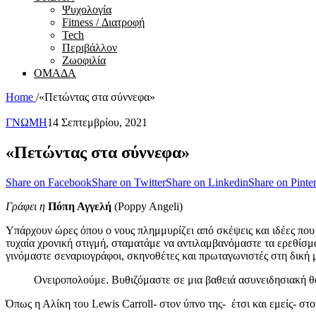
Ψυχολογία
Fitness / Διατροφή
Tech
Περιβάλλον
Ζωοφιλία
ΟΜΑΔΑ
Home
/
«Πετώντας στα σύννεφα»
ΓΝΩΜΗ
14 Σεπτεμβρίου, 2021
«Πετώντας στα σύννεφα»
Share on Facebook
Share on Twitter
Share on Linkedin
Share on Pinter
Γράφει η
Πόπη Αγγελή
(Poppy Angeli)
Υπάρχουν ώρες όπου ο νους πλημμυρίζει από σκέψεις και ιδέες που
τυχαία χρονική στιγμή, σταματάμε να αντιλαμβανόμαστε τα ερεθίσμ
γινόμαστε σεναριογράφοι, σκηνοθέτες και πρωταγωνιστές στη δική μ
Ονειροπολούμε. Βυθιζόμαστε σε μια βαθειά ασυνειδησιακή θά
Όπως η Αλίκη του Lewis Carroll- στον ύπνο της- έτσι και εμείς- 