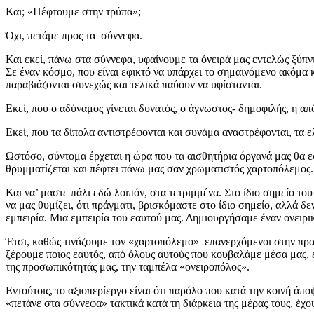
Και; «Πέφτουμε στην τρύπα»;
Όχι, πετάμε προς τα σύννεφα.
Και εκεί, πάνω στα σύννεφα, υφαίνουμε τα όνειρά μας εντελώς ξύπν
Σε έναν κόσμο, που είναι εφικτό να υπάρχει το σημαινόμενο ακόμα κ
παραβιάζονται συνεχώς και τελικά παύουν να υφίστανται.
Εκεί, που ο αδύναμος γίνεται δυνατός, ο άγνωστος- δημοφιλής, η α
Εκεί, που τα δίπολα αντιστρέφονται και συνάμα αναστρέφονται, τα ελ
Ωστόσο, σύντομα έρχεται η ώρα που τα αισθητήρια όργανά μας θα 
θρυμματίζεται και πέφτει πάνω μας σαν χρωματιστός χαρτοπόλεμος.
Και να’ μαστε πάλι εδώ λοιπόν, στα τετριμμένα. Στο ίδιο σημείο 
να μας θυμίζει, ότι πράγματι, βρισκόμαστε στο ίδιο σημείο, αλλά δ
εμπειρία. Μια εμπειρία του εαυτού μας. Δημιουργήσαμε έναν ονειρι
Έτσι, καθώς τινάζουμε τον «χαρτοπόλεμο» επανερχόμενοι στην πραγμ
ξέρουμε ποιος εαυτός, από όλους αυτούς που κουβαλάμε μέσα μας, ε
της προσωπικότητάς μας, την ταμπέλα «ονειροπόλος».
Εντούτοις, το αξιοπερίεργο είναι ότι παρόλο που κατά την κοινή άπ
«πετάνε στα σύννεφα» τακτικά κατά τη διάρκεια της μέρας τους, έχο