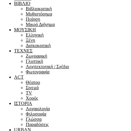
ΒΙΒΛΙΟ
Βιβλιοκριτική
Μυθιστόρημα
Ποίηση
Μικρό Διήγημα
ΜΟΥΣΙΚΗ
Ελληνική
Ξένη
Δισκοκριτική
ΤΕΧΝΕΣ
Ζωγραφική
Γλυπτική
Αρχιτεκτονική / Σχέδιο
Φωτογραφία
ACT
Θέατρο
Σινεμά
ΤV
Χορός
ΙΣΤΟΡΙΑ
Αρχαιολογία
Φιλοσοφία
Γλώσσα
Παραδόσεις
URBAN