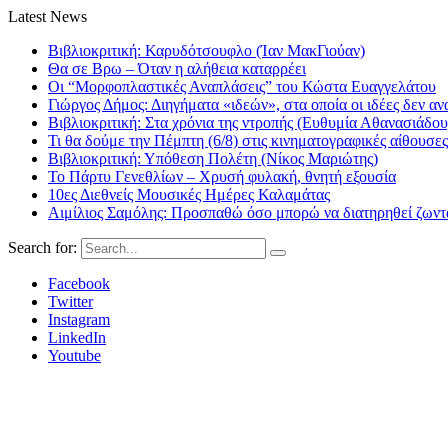
Latest News
Βιβλιοκριτική: Καρυδότσουφλο (Ίαν ΜακΓιούαν)
Θα σε Βρω – Όταν η αλήθεια καταρρέει
Οι “Μορφοπλαστικές Αναπλάσεις” του Κώστα Ευαγγελάτου
Γιώργος Δήμος: Διηγήματα «ιδεών», στα οποία οι ιδέες δεν αν
Βιβλιοκριτική: Στα χρόνια της ντροπής (Ευθυμία Αθανασιάδου
Τι θα δούμε την Πέμπτη (6/8) στις κινηματογραφικές αίθουσες
Βιβλιοκριτική: Υπόθεση Πολέτη (Νίκος Μαριώτης)
Το Πάρτυ Γενεθλίων – Χρυσή φυλακή, θνητή εξουσία
10ες Διεθνείς Μουσικές Ημέρες Καλαμάτας
Αιμίλιος Σαμόλης: Προσπαθώ όσο μπορώ να διατηρηθεί ζωντα
Search for:
Facebook
Twitter
Instagram
LinkedIn
Youtube