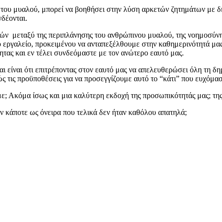
ση του μυαλού, μπορεί να βοηθήσει στην λύση αρκετών ζητημάτων με 
δέονται.
ών μεταξύ της περιπλάνησης του ανθρώπινου μυαλού, της νοημοσύνη
κό εργαλείο, προκειμένου να ανταπεξέλθουμε στην καθημερινότητά μ
ητας και εν τέλει συνδεόμαστε με τον ανώτερο εαυτό μας.
είναι ότι επιτρέποντας στον εαυτό μας να απελευθερώσει όλη τη δημι
ς τις προϋποθέσεις για να προσεγγίζουμε αυτό το “κάτι” που ευχόμα
με; Ακόμα ίσως και μια καλύτερη εκδοχή της προσωπικότητάς μας; της
αν κάποτε ως όνειρα που τελικά δεν ήταν καθόλου απατηλά;