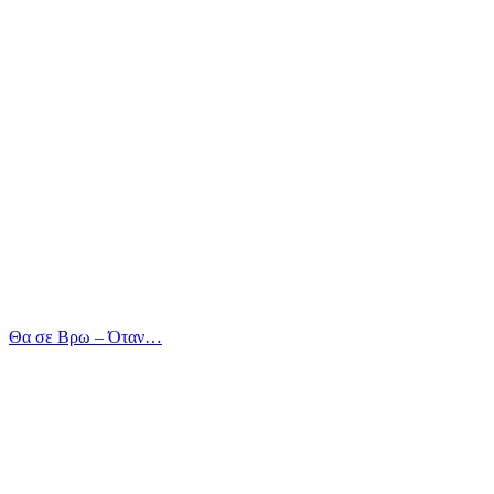
Θα σε Βρω – Όταν…