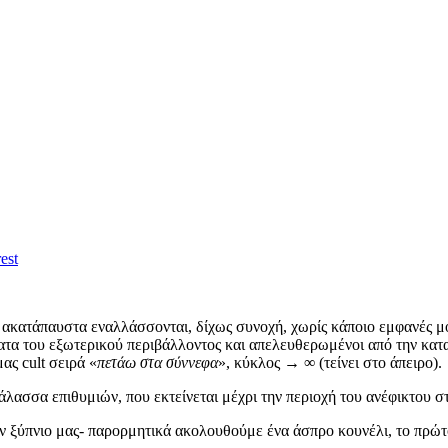
est
 ακατάπαυστα εναλλάσσονται, δίχως συνοχή, χωρίς κάποιο εμφανές μο
ατα του εξωτερικού περιβάλλοντος και απελευθερωμένοι από την κατ
ας cult σειρά «
πετάω στα σύννεφα
», κύκλος → ∞ (τείνει στο άπειρο)
λασσα επιθυμιών, που εκτείνεται μέχρι την περιοχή του ανέφικτου σ
στον ξύπνιο μας- παρορμητικά ακολουθούμε ένα άσπρο κουνέλι, το π