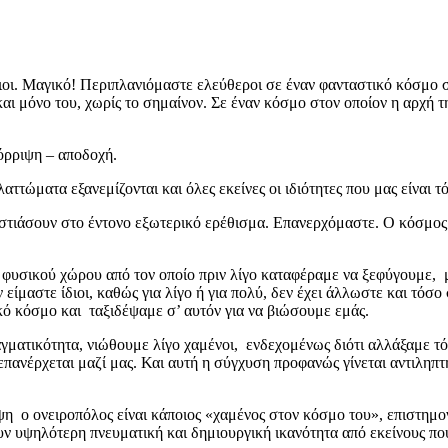
ιοι. Μαγικό! Περιπλανιόμαστε ελεύθεροι σε έναν φανταστικό κόσμο σ
αι μόνο του, χωρίς το σημαίνον. Σε έναν κόσμο στον οποίον η αρχή τ
πόρριψη – αποδοχή.
αττώματα εξανεμίζονται και όλες εκείνες οι ιδιότητες που μας είναι 
εστιάσουν στο έντονο εξωτερικό ερέθισμα. Επανερχόμαστε. Ο κόσμο
του φυσικού χώρου από τον οποίο πριν λίγο καταφέραμε να ξεφύγουμε
εν είμαστε ίδιοι, καθώς για λίγο ή για πολύ, δεν έχει άλλωστε και τ
κό κόσμο και ταξιδέψαμε σ’ αυτόν για να βιώσουμε εμάς.
ατικότητα, νιώθουμε λίγο χαμένοι, ενδεχομένως διότι αλλάξαμε τόσε
πανέρχεται μαζί μας. Και αυτή η σύγχυση προφανώς γίνεται αντιληπτή
οψη ο ονειροπόλος είναι κάποιος «χαμένος στον κόσμο του», επιστημο
υν υψηλότερη πνευματική και δημιουργική ικανότητα από εκείνους που