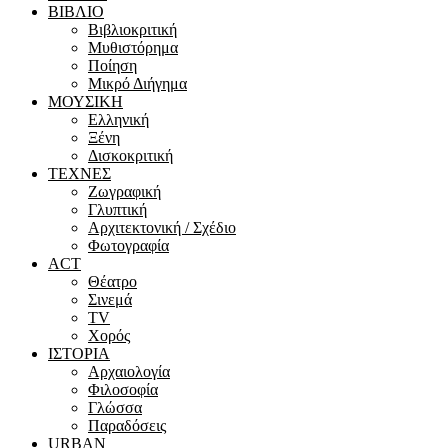
ΒΙΒΛΙΟ
Βιβλιοκριτική
Μυθιστόρημα
Ποίηση
Μικρό Διήγημα
ΜΟΥΣΙΚΗ
Ελληνική
Ξένη
Δισκοκριτική
ΤΕΧΝΕΣ
Ζωγραφική
Γλυπτική
Αρχιτεκτονική / Σχέδιο
Φωτογραφία
ACT
Θέατρο
Σινεμά
ΤV
Χορός
ΙΣΤΟΡΙΑ
Αρχαιολογία
Φιλοσοφία
Γλώσσα
Παραδόσεις
URBAN