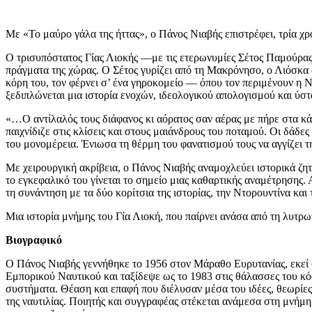
Με «Το μαύρο γάλα της ήττας», ο Πάνος Νιαβής επιστρέφει, τρία χρ
Ο τρισυπόστατος Γίας Λιοκής —με τις ετερωνυμίες Σέτος Παμούρας 
πράγματα της χώρας. Ο Σέτος γυρίζει από τη Μακρόνησο, ο Λιόσκα 
κόρη του, τον φέρνει σ’ ένα γηροκομείο — όπου τον περιμένουν η Ν
ξεδιπλώνεται μια ιστορία ενοχών, ιδεολογικού απολογισμού και ύστ
«…Ο αντίλαλός τους διάφανος κι αόρατος σαν αέρας με πήρε στα κάπ
παιχνίδιζε στις κλίσεις και στους μαιάνδρους του ποταμού. Οι δάδ
του μονομέρεια. Ένιωσα τη θέρμη του φανατισμού τους να αγγίζει τ
Με χειρουργική ακρίβεια, ο Πάνος Νιαβής αναμοχλεύει ιστορικά ζ
το εγκεφαλικό του γίνεται το σημείο μιας καθαρτικής αναμέτρησης.
τη συνάντηση με τα δύο κορίτσια της ιστορίας, την Ντορουντίνα και
Μια ιστορία μνήμης του Γία Λιοκή, που παίρνει ανάσα από τη λυτρω
Βιογραφικό
Ο Πάνος Νιαβής γεννήθηκε το 1956 στον Μάραθο Ευρυτανίας, εκεί 
Εμπορικού Ναυτικού και ταξίδεψε ως το 1983 στις θάλασσες του κό
συστήματα. Θέαση και επαφή που διέλυσαν μέσα του ιδέες, θεωρίες
της ναυτιλίας. Ποιητής και συγγραφέας στέκεται ανάμεσα στη μνήμη κ