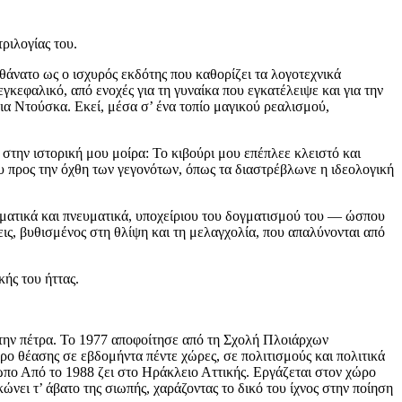
ριλογίας του.
άνατο ως ο ισχυρός εκδότης που καθορίζει τα λογοτεχνικά
κεφαλικό, από ενοχές για τη γυναίκα που εγκατέλειψε και για την
ια Ντούσκα. Εκεί, μέσα σ’ ένα τοπίο μαγικού ρεαλισμού,
στην ιστορική μου μοίρα: Το κιβούρι μου επέπλεε κλειστό και
ου προς την όχθη των γεγονότων, όπως τα διαστρέβλωνε η ιδεολογική
ωματικά και πνευματικά, υποχείριου του δογματισμού του — ώσπου
εις, βυθισμένος στη θλίψη και τη μελαγχολία, που απαλύνονται από
ής του ήττας.
 την πέτρα. Το 1977 αποφοίτησε από τη Σχολή Πλοιάρχων
ο θέασης σε εβδομήντα πέντε χώρες, σε πολιτισμούς και πολιτικά
ωπο Από το 1988 ζει στο Ηράκλειο Αττικής. Εργάζεται στον χώρο
ώνει τ’ άβατο της σιωπής, χαράζοντας το δικό του ίχνος στην ποίηση