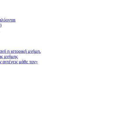
αλύονται
)
νή η ιστορική μνήμη.
ας μνήμης
 αντέχεις μάθε τον»