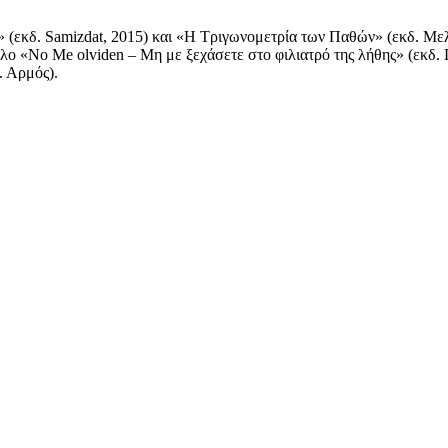
ι» (εκδ. Samizdat, 2015) και «Η Τριγωνομετρία των Παθών» (εκδ. Με
τλο «No Μe olviden – Μη με ξεχάσετε στο φιλιατρό της λήθης» (εκδ.
. Αρμός).