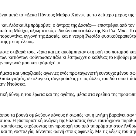
όνια μετά το «Δέκα Πόντους Μαύρο Χιόνι», με το δεύτερο μέρος της τ
και Λιόσκα Αμπράμοβιτς, ο άντρας της Δασιάς— επιστρέφει από τον θ
από τη Μόσχα, αξιωματικός ειδικών αποστολών της Κα Γκε Μπε. Το εγ
τορουντίνα, εγγονή της Δασιάς, και η νεαρή Ρωσίδα φυσικοθεραπεύτρ
ατης μεταμέλειας.
οτε στιβαρά τους χέρια και με ακούμπησαν στη ροή του ποταμού και 
ες των κατιόντων φούντωσαν πάλι κι έσπρωχνε ο καθένας το κιβούρι μ
ην παγωνιά μου και τρόμαξα!..»
ητήματα και υπαρξιακές αγωνίες ενός πρωταγωνιστή ευνουχισμένου σ
 Απολογισμός, ιδεολογικές συγκρούσεις με τις άλλες του δύο υποστάσ
 την Ντούσκα.
τική δύναμη του έρωτα και της αγάπης, μέσα στα ερείπια της προσωπικ
όπου τα βουνά σμιλεύουν πόνους ή σιωπές και η μνήμη βαραίνει σαν
σμου. Η βιοποριστική ανάγκη της θάλασσας έγινε ταυτόχρονα παράθυρ
 και πίστεις, στρέφοντας την προσοχή του από τα οράματα στον Άνθρ
αι τη νοσταλγία, δίνοντας φωνή στους αφανείς. Με τις λέξεις του σηκ