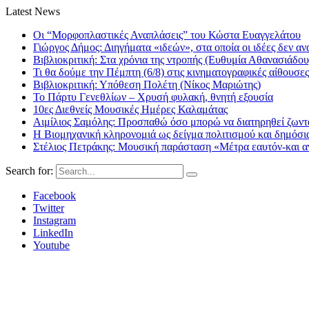
Latest News
Οι “Μορφοπλαστικές Αναπλάσεις” του Κώστα Ευαγγελάτου
Γιώργος Δήμος: Διηγήματα «ιδεών», στα οποία οι ιδέες δεν αν
Βιβλιοκριτική: Στα χρόνια της ντροπής (Ευθυμία Αθανασιάδου
Τι θα δούμε την Πέμπτη (6/8) στις κινηματογραφικές αίθουσες
Βιβλιοκριτική: Υπόθεση Πολέτη (Νίκος Μαριώτης)
Το Πάρτυ Γενεθλίων – Χρυσή φυλακή, θνητή εξουσία
10ες Διεθνείς Μουσικές Ημέρες Καλαμάτας
Αιμίλιος Σαμόλης: Προσπαθώ όσο μπορώ να διατηρηθεί ζωντα
Η Βιομηχανική κληρονομιά ως δείγμα πολιτισμού και δημόσι
Στέλιος Πετράκης: Μουσική παράσταση «Μέτρα εαυτόν-και αν
Search for:
Facebook
Twitter
Instagram
LinkedIn
Youtube