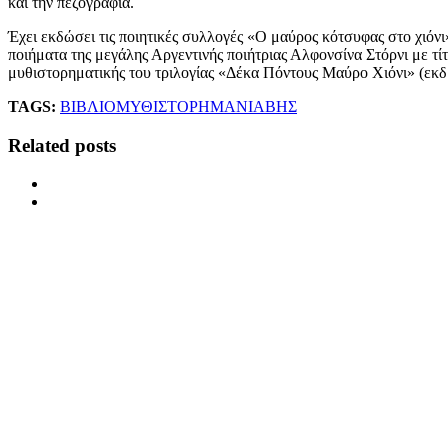
και την πεζογραφία.
Έχει εκδώσει τις ποιητικές συλλογές «Ο μαύρος κότσυφας στο χιόν
ποιήματα της μεγάλης Αργεντινής ποιήτριας Αλφονσίνα Στόρνι με τί
μυθιστορηματικής του τριλογίας «Δέκα Πόντους Μαύρο Χιόνι» (εκδ
TAGS:
ΒΙΒΛΙΟ
ΜΥΘΙΣΤΟΡΗΜΑ
ΝΙΑΒΗΣ
Related posts